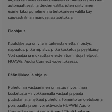
automaattisesti laitteiden välillä, joten siirtyminen
esimerkiksi puhelimen ja tietokoneen välillä käy
sujuvasti ilman manuaalisia asetuksia.
Eleohjaus
Kuulokkeissa on viisi intuitiivista elettä: nipistys,
napautus, pitkä nipistys, pitkä kosketus ja pyyhkäisy.
Voit säätää ja mukauttaa eleiden toimintoja helposti
HUAWEI Audio Connect ‑sovelluksessa.
Pään liikkeellä ohjaus
Puheluihin vastaaminen onnistuu myös ilman
kosketusta – nyökkäämällä vastaat ja päätä
pudistamalla hylkäät puhelun. Toiminto on oletuksena
pois päältä ja sen voi aktivoida HUAWEI Audio
Connect ‑sovelluksesta.
Huom! Tämä tuote on