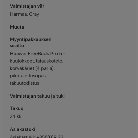
Valmistajan väri
Harmaa, Gray
Muuta
Myyntipakkauksen
sisältö
Huawei FreeBuds Pro 5 -
kuulokkeet, latauskotelo,
korvakärjet (4 paria),
pika-aloitusopas,
takuutodistus
Valmistajan takuu ja tuki
Takuu
24 kk
Asiakastuki
Asiakastuki: +358(0)9 23