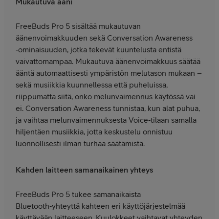
Mukautuva ääni
FreeBuds Pro 5 sisältää mukautuvan
äänenvoimakkuuden sekä Conversation Awareness
‑ominaisuuden, jotka tekevät kuuntelusta entistä
vaivattomampaa. Mukautuva äänenvoimakkuus säätää
ääntä automaattisesti ympäristön melutason mukaan –
sekä musiikkia kuunnellessa että puheluissa,
riippumatta siitä, onko melunvaimennus käytössä vai
ei. Conversation Awareness tunnistaa, kun alat puhua,
ja vaihtaa melunvaimennuksesta Voice‑tilaan samalla
hiljentäen musiikkia, jotta keskustelu onnistuu
luonnollisesti ilman turhaa säätämistä.
Kahden laitteen samanaikainen yhteys
FreeBuds Pro 5 tukee samanaikaista
Bluetooth‑yhteyttä kahteen eri käyttöjärjestelmää
käyttävään laitteeseen. Kuulokkeet vaihtavat yhteyden