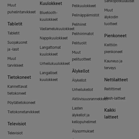
Sähköpotkulaudat
Kuulokkeet
Muut
Pelikuulokkeet
Muut
puhelintarvikkeet
Bluetooth-
Pelinäppäimistöt
älykodin
kuulokkeet
Tabletit
tuotteet
Pelihiiret
Vastamelukuulokkeet
Tabletit
Pelihiirimatot
Pienkoneet
Nappikuulokkeet
Suojakuoret
Pelituolit
Keittiön
Langattomat
ja -lasit
pienkoneet
Muut
kuulokkeet
Muut
pelituotteet
Kauneus ja
Urheilukuulokkeet
tarvikkeet
terveys
Älykellot
Langalliset
Tietokoneet
Nettilaitteet
kuulokkeet
Älykellot
Kannettavat
Reitittimet
Urheilukellot
tietokoneet
Mesh-laitteet
Aktiivisuusrannekkeet
Pöytätietokoneet
Lasten
Kaikki
Tietokonetarvikkeet
älykellot ja
laitteet
kellopuhelimet
Televisiot
Älysormukset
Televisiot