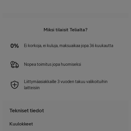
Miksi tilaisit Telialta?
Ei korkoja, ei kuluja, maksuaikaa jopa 36 kuukautta
Nopea toimitus jopa huomiseksi
Liittymäasiakkaille 3 vuoden takuu valikoituihin
laitteisiin
Tekniset tiedot
Kuulokkeet