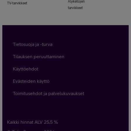
Älykellojen
TV-tarvikkeet
tarvikkeet
Tietosuoja ja -turva
Tilauksen peruuttaminen
Käyttöehdot
Evästeiden käyttö
Toimitusehdot ja palvelukuvaukset
Kaikki hinnat ALV
25,5
%