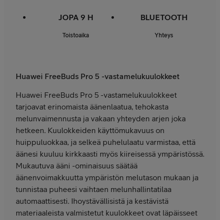
JOPA 9 H
BLUETOOTH
Toistoaika
Yhteys
Huawei FreeBuds Pro 5 -vastamelukuulokkeet
Huawei FreeBuds Pro 5 -vastamelukuulokkeet
tarjoavat erinomaista äänenlaatua, tehokasta
melunvaimennusta ja vakaan yhteyden arjen joka
hetkeen. Kuulokkeiden käyttömukavuus on
huippuluokkaa, ja selkeä puhelulaatu varmistaa, että
äänesi kuuluu kirkkaasti myös kiireisessä ympäristössä.
Mukautuva ääni -ominaisuus säätää
äänenvoimakkuutta ympäristön melutason mukaan ja
tunnistaa puheesi vaihtaen melunhallintatilaa
automaattisesti. Ihoystävällisistä ja kestävistä
materiaaleista valmistetut kuulokkeet ovat läpäisseet