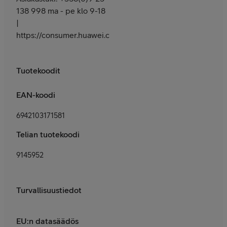
138 998 ma - pe klo 9-18
|
https://consumer.huawei.com/fi/support/
Tuotekoodit
EAN-koodi
6942103171581
Telian tuotekoodi
9145952
Turvallisuustiedot
EU:n datasäädös