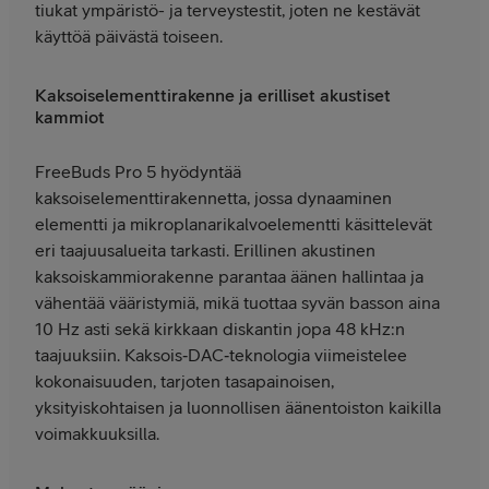
tiukat ympäristö- ja terveystestit, joten ne kestävät
käyttöä päivästä toiseen.
Kaksoiselementtirakenne ja erilliset akustiset
kammiot
FreeBuds Pro 5 hyödyntää
kaksoiselementtirakennetta, jossa dynaaminen
elementti ja mikroplanarikalvoelementti käsittelevät
eri taajuusalueita tarkasti. Erillinen akustinen
kaksoiskammiorakenne parantaa äänen hallintaa ja
vähentää vääristymiä, mikä tuottaa syvän basson aina
10 Hz asti sekä kirkkaan diskantin jopa 48 kHz:n
taajuuksiin. Kaksois‑DAC‑teknologia viimeistelee
kokonaisuuden, tarjoten tasapainoisen,
yksityiskohtaisen ja luonnollisen äänentoiston kaikilla
voimakkuuksilla.