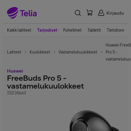
Kirjaudu
Kaikki laitteet
Tarjoukset
Puhelimet
Tabletit
Tietokoneet
Huawei Free
Laitteet
Kuulokkeet
Vastamelukuulokkeet
Pro 5 -
vastamelukuu
Huawei
FreeBuds Pro 5 -
vastamelukuulokkeet
55038660