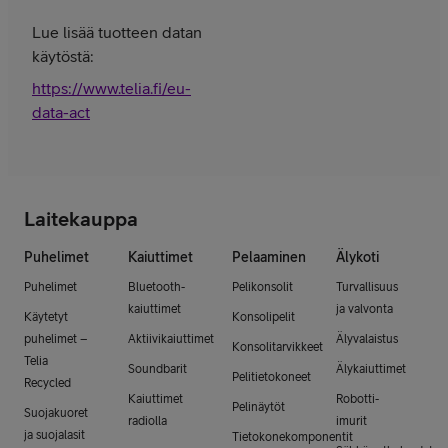
Lue lisää tuotteen datan
käytöstä:
https://www.telia.fi/eu-
data-act
Laitekauppa
Puhelimet
Kaiuttimet
Pelaaminen
Älykoti
Puhelimet
Bluetooth-
Pelikonsolit
Turvallisuus
kaiuttimet
ja valvonta
Käytetyt
Konsolipelit
puhelimet –
Aktiivikaiuttimet
Älyvalaistus
Konsolitarvikkeet
Telia
Soundbarit
Älykaiuttimet
Pelitietokoneet
Recycled
Kaiuttimet
Robotti-
Pelinäytöt
Suojakuoret
radiolla
imurit
ja suojalasit
Tietokonekomponentit