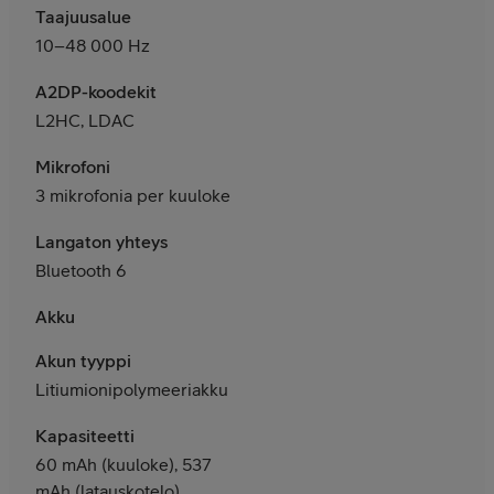
Taajuusalue
10–48 000 Hz
A2DP-koodekit
L2HC, LDAC
Mikrofoni
3 mikrofonia per kuuloke
Langaton yhteys
Bluetooth 6
Akku
Akun tyyppi
Litiumionipolymeeriakku
Kapasiteetti
60 mAh (kuuloke), 537
mAh (latauskotelo)