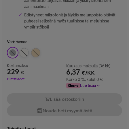
äänentoisto tarjoavat rikkaan ja yksityiskohtaisen
äänimaailman
Edistyneet mikrofonit ja älykäs melunpoisto pitävät
puheesi selkeänä myös tuulisissa tai meluisissa
ympäristöissä
Väri
:
Harmaa
Kertamaksu
Kuukausimaksulla (36 kk)
229
6,37
€
€/KK
Hinta 229 €
Hintatiedot
Korko 0 %, kulut 0 €
Lue lisää
Lisää ostoskoriin
Nouda heti myymälästä
Toimitustavat