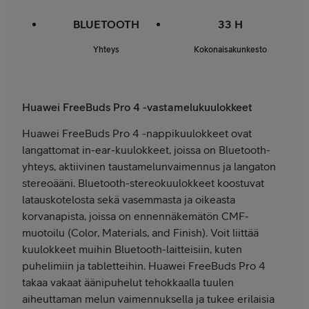
BLUETOOTH
33 H
Yhteys
Kokonaisakunkesto
Huawei FreeBuds Pro 4 -vastamelukuulokkeet
Huawei FreeBuds Pro 4 -nappikuulokkeet ovat
langattomat in-ear-kuulokkeet, joissa on Bluetooth-
yhteys, aktiivinen taustamelunvaimennus ja langaton
stereoääni. Bluetooth-stereokuulokkeet koostuvat
latauskotelosta sekä vasemmasta ja oikeasta
korvanapista, joissa on ennennäkemätön CMF-
muotoilu (Color, Materials, and Finish). Voit liittää
kuulokkeet muihin Bluetooth-laitteisiin, kuten
puhelimiin ja tabletteihin. Huawei FreeBuds Pro 4
takaa vakaat äänipuhelut tehokkaalla tuulen
aiheuttaman melun vaimennuksella ja tukee erilaisia