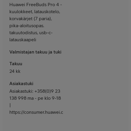
Huawei FreeBuds Pro 4 -
kuulokkeet, latauskotelo,
korvakärjet (7 paria),
pika-aloitusopas.
takuutodistus, usb-c-
latauskaapeli
Valmistajan takuu ja tuki
Takuu
24 kk
Asiakastuki
Asiakastuki: +358(0)9 23
138 998 ma - pe klo 9-18
|
https://consumer.huawei.com/fi/support/