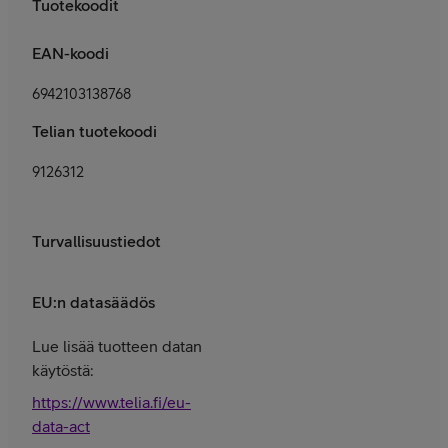
Tuotekoodit
EAN-koodi
6942103138768
Telian tuotekoodi
9126312
Turvallisuustiedot
EU:n datasäädös
Lue lisää tuotteen datan
käytöstä:
https://www.telia.fi/eu-
data-act