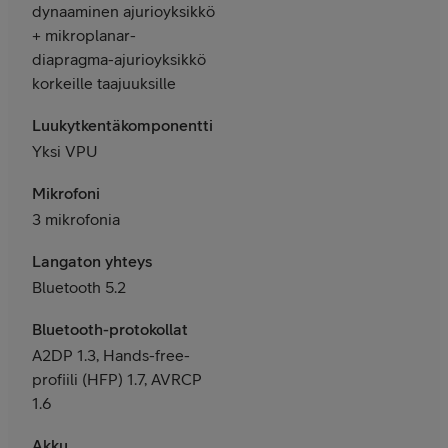
dynaaminen ajurioyksikkö
+ mikroplanar-
diapragma-ajurioyksikkö
korkeille taajuuksille
Luukytkentäkomponentti
Yksi VPU
Mikrofoni
3 mikrofonia
Langaton yhteys
Bluetooth 5.2
Bluetooth-protokollat
A2DP 1.3, Hands-free-
profiili (HFP) 1.7, AVRCP
1.6
Akku