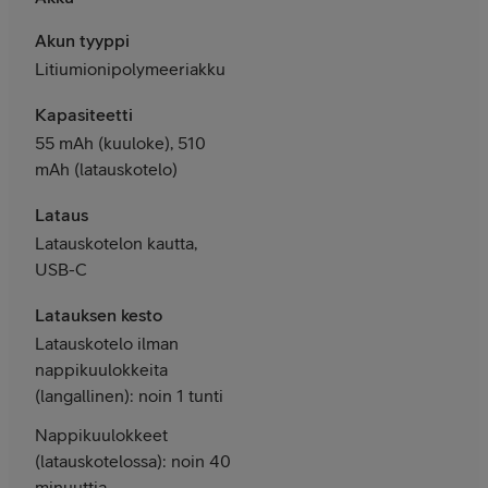
Akun tyyppi
Litiumionipolymeeriakku
Kapasiteetti
55 mAh (kuuloke), 510
mAh (latauskotelo)
Lataus
Latauskotelon kautta,
USB-C
Latauksen kesto
Latauskotelo ilman
nappikuulokkeita
(langallinen): noin 1 tunti
Nappikuulokkeet
(latauskotelossa): noin 40
minuuttia