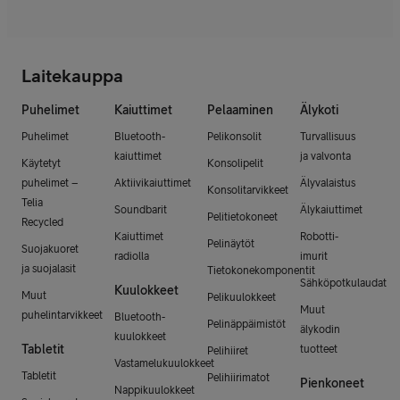
Laitekauppa
Puhelimet
Kaiuttimet
Pelaaminen
Älykoti
Puhelimet
Bluetooth-
Pelikonsolit
Turvallisuus
kaiuttimet
ja valvonta
Käytetyt
Konsolipelit
puhelimet –
Aktiivikaiuttimet
Älyvalaistus
Konsolitarvikkeet
Telia
Soundbarit
Älykaiuttimet
Pelitietokoneet
Recycled
Kaiuttimet
Robotti-
Pelinäytöt
Suojakuoret
radiolla
imurit
ja suojalasit
Tietokonekomponentit
Sähköpotkulaudat
Kuulokkeet
Muut
Pelikuulokkeet
Muut
puhelintarvikkeet
Bluetooth-
Pelinäppäimistöt
älykodin
kuulokkeet
Tabletit
tuotteet
Pelihiiret
Vastamelukuulokkeet
Tabletit
Pelihiirimatot
Pienkoneet
Nappikuulokkeet