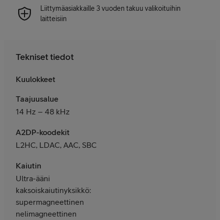
Liittymäasiakkaille 3 vuoden takuu valikoituihin
laitteisiin
Tekniset tiedot
Kuulokkeet
Taajuusalue
14 Hz – 48 kHz
A2DP-koodekit
L2HC, LDAC, AAC, SBC
Kaiutin
Ultra-ääni
kaksoiskaiutinyksikkö:
supermagneettinen
nelimagneettinen