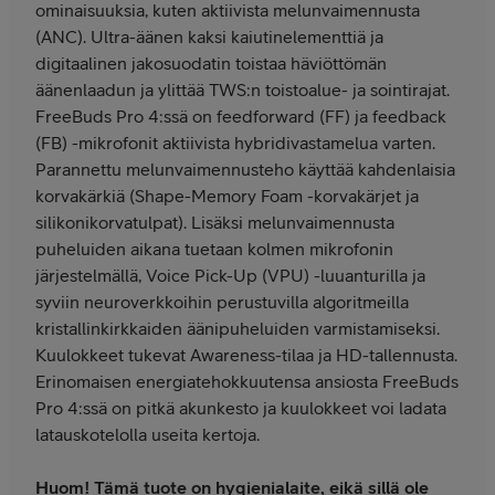
ominaisuuksia, kuten aktiivista melunvaimennusta
(ANC). Ultra-äänen kaksi kaiutinelementtiä ja
digitaalinen jakosuodatin toistaa häviöttömän
äänenlaadun ja ylittää TWS:n toistoalue- ja sointirajat.
FreeBuds Pro 4:ssä on feedforward (FF) ja feedback
(FB) -mikrofonit aktiivista hybridivastamelua varten.
Parannettu melunvaimennusteho käyttää kahdenlaisia
korvakärkiä (Shape-Memory Foam -korvakärjet ja
silikonikorvatulpat). Lisäksi melunvaimennusta
puheluiden aikana tuetaan kolmen mikrofonin
järjestelmällä, Voice Pick-Up (VPU) -luuanturilla ja
syviin neuroverkkoihin perustuvilla algoritmeilla
kristallinkirkkaiden äänipuheluiden varmistamiseksi.
Kuulokkeet tukevat Awareness-tilaa ja HD-tallennusta.
Erinomaisen energiatehokkuutensa ansiosta FreeBuds
Pro 4:ssä on pitkä akunkesto ja kuulokkeet voi ladata
latauskotelolla useita kertoja.
Huom! Tämä tuote on hygienialaite, eikä sillä ole