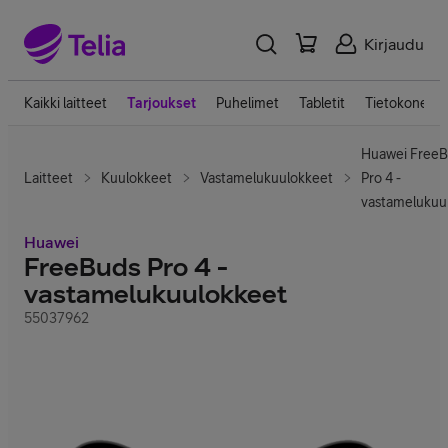
Kirjaudu
Kaikki laitteet
Tarjoukset
Puhelimet
Tabletit
Tietokoneet
Huawei Free
Laitteet
Kuulokkeet
Vastamelukuulokkeet
Pro 4 -
vastamelukuu
Huawei
FreeBuds Pro 4 -
vastamelukuulokkeet
55037962