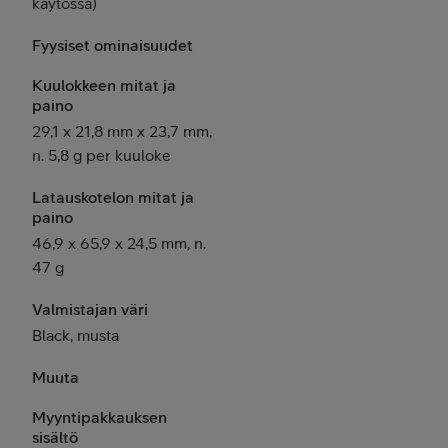
käytössä)
Fyysiset ominaisuudet
Kuulokkeen mitat ja
paino
29,1 x 21,8 mm x 23,7 mm,
n. 5,8 g per kuuloke
Latauskotelon mitat ja
paino
46,9 x 65,9 x 24,5 mm, n.
47 g
Valmistajan väri
Black, musta
Muuta
Myyntipakkauksen
sisältö