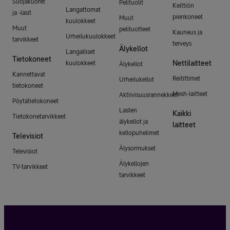
Suojakuoret
Pelituolit
Keittiön
Langattomat
ja -lasit
pienkoneet
Muut
kuulokkeet
Muut
pelituotteet
Kauneus ja
Urheilukuulokkeet
tarvikkeet
terveys
Älykellot
Langalliset
Tietokoneet
Nettilaitteet
kuulokkeet
Älykellot
Kannettavat
Reitittimet
Urheilukellot
tietokoneet
Mesh-laitteet
Aktiivisuusrannekkeet
Pöytätietokoneet
Lasten
Kaikki
Tietokonetarvikkeet
älykellot ja
laitteet
kellopuhelimet
Televisiot
Älysormukset
Televisiot
Älykellojen
TV-tarvikkeet
tarvikkeet