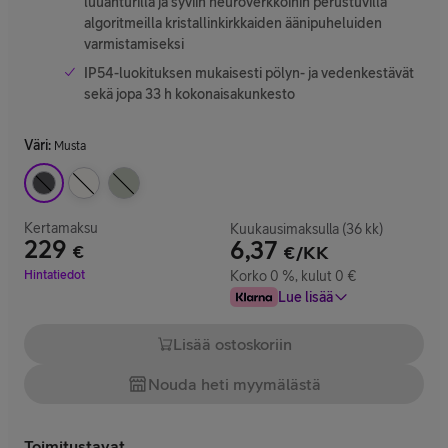
luuanturilla ja syviin neuroverkkoihin perustuvilla
algoritmeilla kristallinkirkkaiden äänipuheluiden
varmistamiseksi
IP54-luokituksen mukaisesti pölyn- ja vedenkestävät
sekä jopa 33 h kokonaisakunkesto
Väri
:
Musta
Kertamaksu
Kuukausimaksulla (36 kk)
229
6,37
€
€/KK
Hinta 229 €
Hintatiedot
Korko 0 %, kulut 0 €
Lue lisää
Lisää ostoskoriin
Nouda heti myymälästä
Toimitustavat