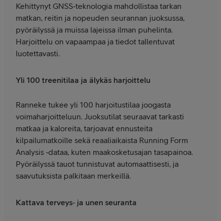
Kehittynyt GNSS‑teknologia mahdollistaa tarkan
matkan, reitin ja nopeuden seurannan juoksussa,
pyöräilyssä ja muissa lajeissa ilman puhelinta.
Harjoittelu on vapaampaa ja tiedot tallentuvat
luotettavasti.
Yli 100 treenitilaa ja älykäs harjoittelu
Ranneke tukee yli 100 harjoitustilaa joogasta
voimaharjoitteluun. Juoksutilat seuraavat tarkasti
matkaa ja kaloreita, tarjoavat ennusteita
kilpailumatkoille sekä reaaliaikaista Running Form
Analysis ‑dataa, kuten maakosketusajan tasapainoa.
Pyöräilyssä tauot tunnistuvat automaattisesti, ja
saavutuksista palkitaan merkeillä.
Kattava terveys‑ ja unen seuranta