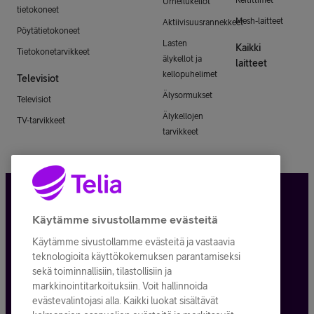
Urheilukellot
tietokoneet
Mesh-laitteet
Aktiivisuusrannekkeet
Pöytätietokoneet
Lasten
Kaikki
Tietokonetarvikkeet
älykellot ja
laitteet
kellopuhelimet
Televisiot
Älysormukset
Televisiot
Älykellojen
TV-tarvikkeet
tarvikkeet
Tietosuoja ja -turva
Käytämme sivustollamme evästeitä
Käytämme sivustollamme evästeitä ja vastaavia
Tilauksen peruuttaminen
teknologioita käyttökokemuksen parantamiseksi
sekä toiminnallisiin, tilastollisiin ja
Käyttöehdot
markkinointitarkoituksiin. Voit hallinnoida
evästevalintojasi alla. Kaikki luokat sisältävät
Evästeiden käyttö