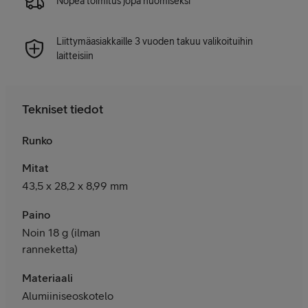
Nopea toimitus jopa huomiseksi
Liittymäasiakkaille 3 vuoden takuu valikoituihin
laitteisiin
Tekniset tiedot
Runko
Mitat
43,5 x 28,2 x 8,99 mm
Paino
Noin 18 g (ilman
ranneketta)
Materiaali
Alumiiniseoskotelo