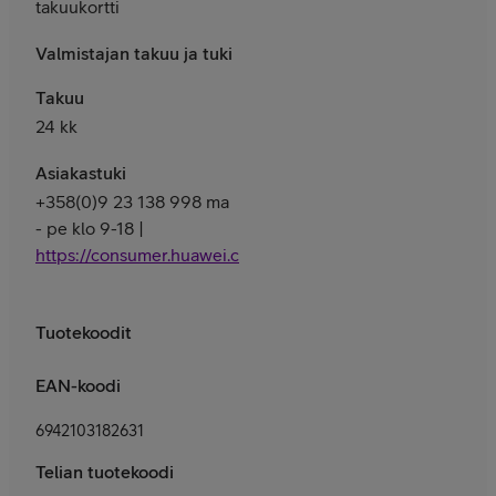
takuukortti
Valmistajan takuu ja tuki
Takuu
24 kk
Asiakastuki
+358(0)9 23 138 998 ma
- pe klo 9-18 |
https://consumer.huawei.com/fi/support/
Tuotekoodit
EAN-koodi
6942103182631
Telian tuotekoodi