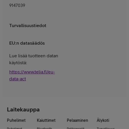
9147039
Turvallisuustiedot
EU:n datasäädös
Lue lisää tuotteen datan
käytöstä:
https://www.telia.fi/eu-
data-act
Laitekauppa
Puhelimet
Kaiuttimet
Pelaaminen
Älykoti
Puhelimet
Bluetooth-
Pelikonsolit
Turvallisuus