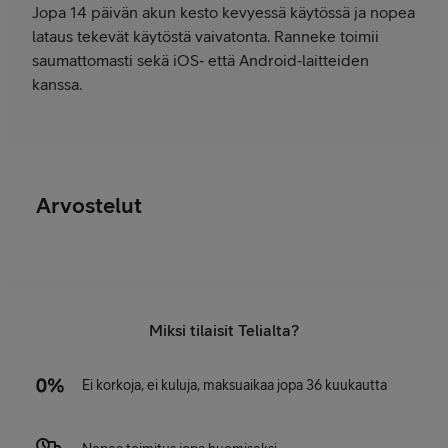
Jopa 14 päivän akun kesto kevyessä käytössä ja nopea
lataus tekevät käytöstä vaivatonta. Ranneke toimii
saumattomasti sekä iOS‑ että Android‑laitteiden
kanssa.
Arvostelut
Miksi tilaisit Telialta?
Ei korkoja, ei kuluja, maksuaikaa jopa 36 kuukautta