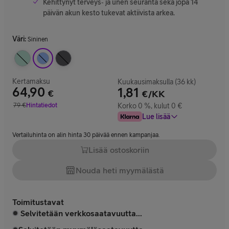
Kehittynyt terveys‑ ja unen seuranta sekä jopa 14
päivän akun kesto tukevat aktiivista arkea.
Väri
:
Sininen
Kertamaksu
Kuukausimaksulla (36 kk)
64,90
1,81
€
€/KK
Hinta 64,90 €
79
€
Hintatiedot
Korko 0 %, kulut 0 €
Vertailuhinta 79 €
Lue lisää
Vertailuhinta on alin hinta 30 päivää ennen kampanjaa.
Lisää ostoskoriin
Nouda heti myymälästä
Toimitustavat
Selvitetään verkkosaatavuutta...