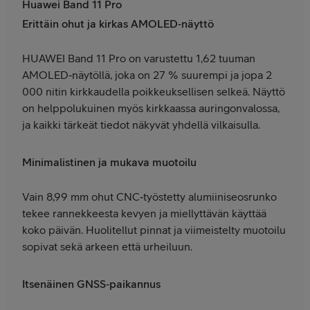
Huawei Band 11 Pro
Erittäin ohut ja kirkas AMOLED‑näyttö
HUAWEI Band 11 Pro on varustettu 1,62 tuuman
AMOLED‑näytöllä, joka on 27 % suurempi ja jopa 2
000 nitin kirkkaudella poikkeuksellisen selkeä. Näyttö
on helppolukuinen myös kirkkaassa auringonvalossa,
ja kaikki tärkeät tiedot näkyvät yhdellä vilkaisulla.
Minimalistinen ja mukava muotoilu
Vain 8,99 mm ohut CNC‑työstetty alumiiniseosrunko
tekee rannekkeesta kevyen ja miellyttävän käyttää
koko päivän. Huolitellut pinnat ja viimeistelty muotoilu
sopivat sekä arkeen että urheiluun.
Itsenäinen GNSS‑paikannus