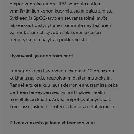
Ympärivuorokautinen HRV‑seuranta auttaa
ymmärtämään kehon kuormitusta ja palautumista.
Sykkeen ja SpO2‑arvojen seuranta toimii myös
liikkeessä. Edistynyt unen seuranta näyttää unen
vaiheet, säännöllisyyden sekä unenaikaisen
hengityksen ja hälyttää poikkeamista.
Hyvinvointi ja arjen toiminnot
Tunneperäinen hyvinvointi esitetään 12 erilaisena
kukkatilana, jotka reagoivat mielialan muutoksiin.
Ranneke tukee kuukautiskierron ennustamista sekä
perheen terveyden seurantaa Huawei Health
‑sovelluksen kautta. Arkea helpottavat myös sää,
kompassi, laskin, kalenteri ja kameran etälaukaisin.
Pitkä akunkesto ja laaja yhteensopivuus