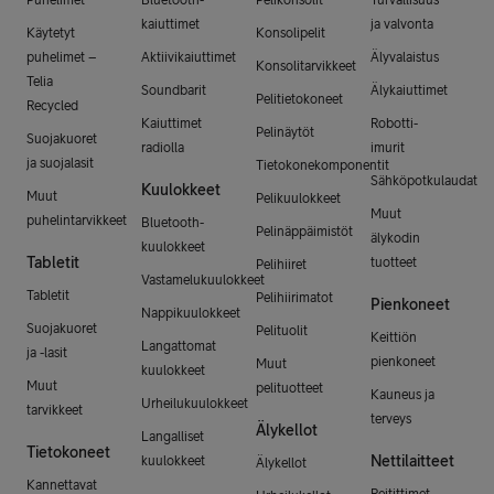
kaiuttimet
ja valvonta
Käytetyt
Konsolipelit
puhelimet –
Aktiivikaiuttimet
Älyvalaistus
Konsolitarvikkeet
Telia
Soundbarit
Älykaiuttimet
Pelitietokoneet
Recycled
Kaiuttimet
Robotti-
Pelinäytöt
Suojakuoret
radiolla
imurit
ja suojalasit
Tietokonekomponentit
Sähköpotkulaudat
Kuulokkeet
Muut
Pelikuulokkeet
Muut
puhelintarvikkeet
Bluetooth-
Pelinäppäimistöt
älykodin
kuulokkeet
Tabletit
tuotteet
Pelihiiret
Vastamelukuulokkeet
Tabletit
Pelihiirimatot
Pienkoneet
Nappikuulokkeet
Suojakuoret
Pelituolit
Keittiön
Langattomat
ja -lasit
pienkoneet
Muut
kuulokkeet
Muut
pelituotteet
Kauneus ja
Urheilukuulokkeet
tarvikkeet
terveys
Älykellot
Langalliset
Tietokoneet
Nettilaitteet
kuulokkeet
Älykellot
Kannettavat
Reitittimet