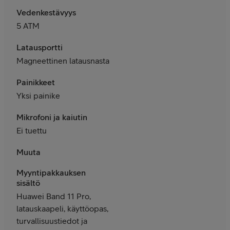
Vedenkestävyys
5 ATM
Latausportti
Magneettinen latausnasta
Painikkeet
Yksi painike
Mikrofoni ja kaiutin
Ei tuettu
Muuta
Myyntipakkauksen
sisältö
Huawei Band 11 Pro,
latauskaapeli, käyttöopas,
turvallisuustiedot ja