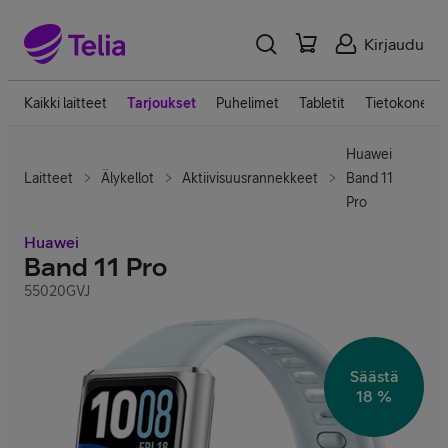
Kirjaudu
Kaikki laitteet
Tarjoukset
Puhelimet
Tabletit
Tietokoneet
Huawei
Laitteet
Älykellot
Aktiivisuusrannekkeet
Band 11
Pro
Huawei
Band 11 Pro
55020GVJ
Säästä
18 %