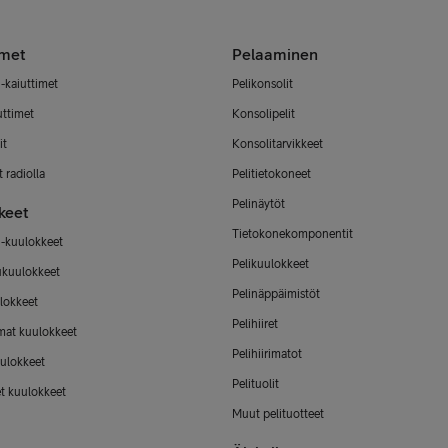
imet
Pelaaminen
-kaiuttimet
Pelikonsolit
uttimet
Konsolipelit
it
Konsolitarvikkeet
 radiolla
Pelitietokoneet
Pelinäytöt
keet
Tietokonekomponentit
-kuulokkeet
Pelikuulokkeet
ukuulokkeet
Pelinäppäimistöt
lokkeet
Pelihiiret
mat kuulokkeet
Pelihiirimatot
ulokkeet
Pelituolit
et kuulokkeet
Muut pelituotteet