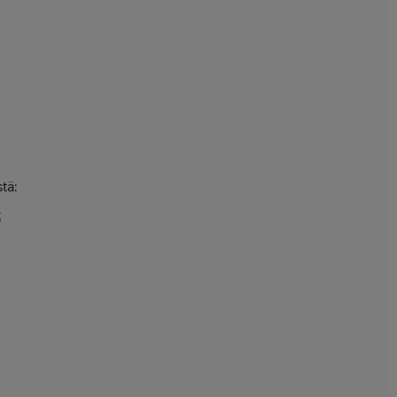
tä:
t