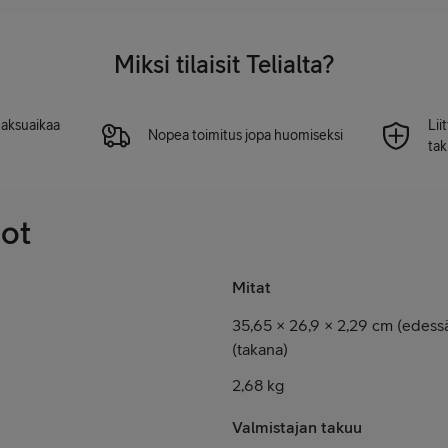
Miksi tilaisit Telialta?
 maksuaikaa
Lii
Nopea toimitus jopa huomiseksi
tak
dot
Mitat
35,65 × 26,9 × 2,29 cm (edessä
(takana)
2,68 kg
Valmistajan takuu