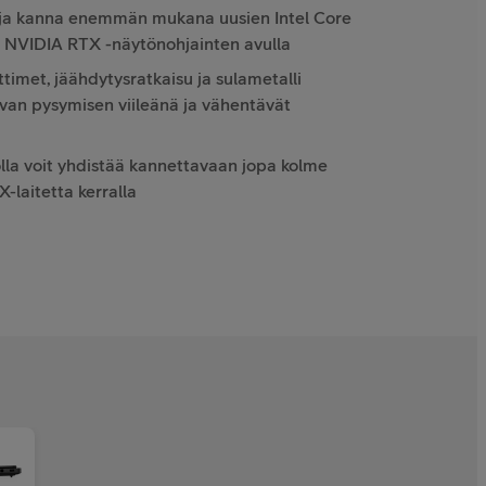
 ja kanna enemmän mukana uusien Intel Core
ja NVIDIA RTX -näytönohjainten avulla
ttimet, jäähdytysratkaisu ja sulametalli
van pysymisen viileänä ja vähentävät
olla voit yhdistää kannettavaan jopa kolme
laitetta kerralla