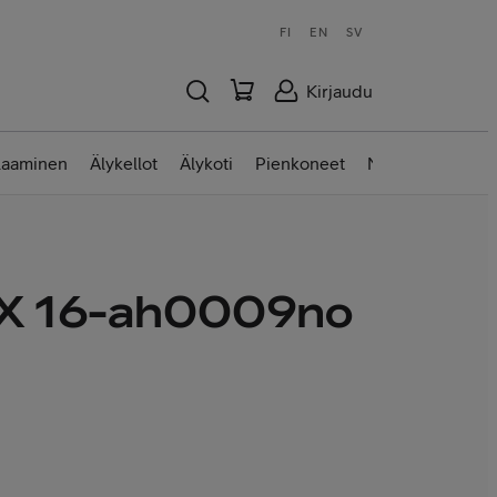
FI
EN
SV
Kirjaudu
laaminen
Älykellot
Älykoti
Pienkoneet
Nettilaitteet
 16-ah0009no