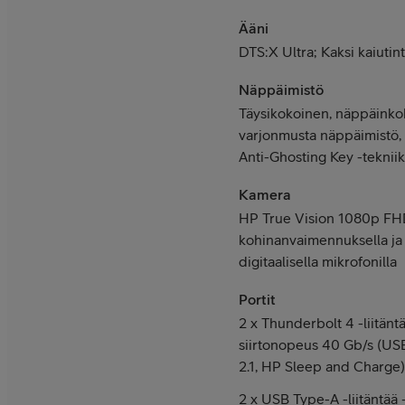
Ääni
DTS:X Ultra; Kaksi kaiuti
Näppäimistö
Täysikokoinen, näppäinkoh
varjonmusta näppäimistö
Anti-Ghosting Key -teknii
Kamera
HP True Vision 1080p FHD
kohinanvaimennuksella ja 
digitaalisella mikrofonilla
Portit
2 x Thunderbolt 4 -liitänt
siirtonopeus 40 Gb/s (USB
2.1, HP Sleep and Charge)
2 x USB Type-A -liitäntää 