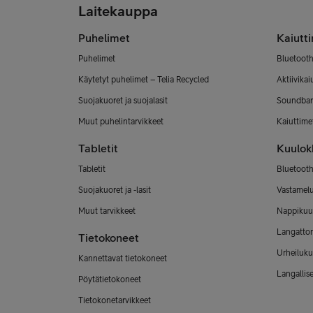
Laitekauppa
Puhelimet
Kaiutt
Puhelimet
Bluetooth
Käytetyt puhelimet – Telia Recycled
Aktiivikai
Suojakuoret ja suojalasit
Soundbar
Muut puhelintarvikkeet
Kaiuttimet
Tabletit
Kuulok
Tabletit
Bluetooth
Suojakuoret ja -lasit
Vastamel
Muut tarvikkeet
Nappikuu
Langatto
Tietokoneet
Urheiluku
Kannettavat tietokoneet
Langallis
Pöytätietokoneet
Tietokonetarvikkeet