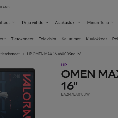
INLAND
itteet
TV ja viihde
Asiakastuki
Minun Telia
etit
Tietokoneet
Televisiot
Kaiuttimet
Kuulokkeet
Pe
 tietokoneet
HP OMEN MAX 16-ah0009no 16"
HP
OMEN MAX
16"
BA2M7EA#UUW