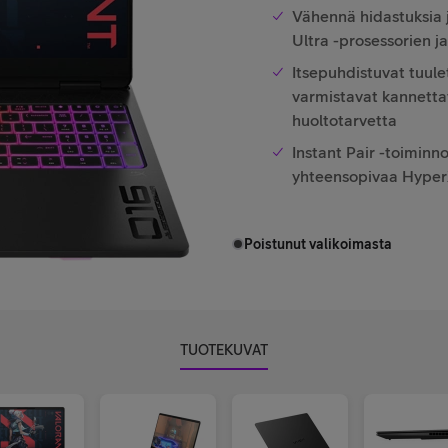
Vähennä hidastuksia
Ultra -prosessorien 
Itsepuhdistuvat tuule
varmistavat kannetta
huoltotarvetta
Instant Pair -toiminn
yhteensopivaa HyperX-
Poistunut valikoimasta
TUOTEKUVAT