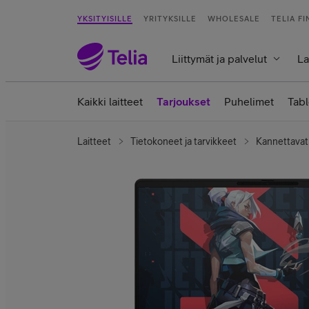
YKSITYISILLE
YRITYKSILLE
WHOLESALE
TELIA F
Liittymät ja palvelut
La
Kaikki laitteet
Tarjoukset
Puhelimet
Tabl
Laitteet
Tietokoneet ja tarvikkeet
Kannettavat