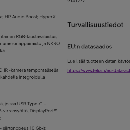
9141277
nta; HP Audio Boost; HyperX
Turvallisuustiedot
tainen RGB-taustavalaistus,
, numeronäppäimistö ja NKRO
EU:n datasäädös
kka
Lue lisää tuotteen datan käytös
 IR -kamera temporaalisella
https://www.telia.fi/eu-data-ac
kahdella integroidulla
ää, joissa USB Type-C –
-virransyöttö, DisplayPort™
;
– siirtonopeus 10 Gb/s;