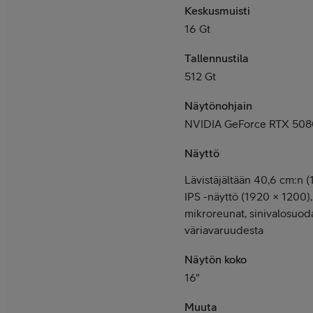
Keskusmuisti
16 Gt
Tallennustila
512
Gt
Näytönohjain
NVIDIA GeForce RTX 508
Näyttö
Lävistäjältään 40,6 cm:n 
IPS -näyttö (1920 × 1200)
mikroreunat, sinivalosuo
väriavaruudesta
Näytön koko
16"
Muuta