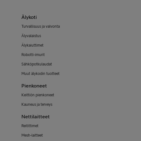
Älykoti
Turvallisuus ja valvonta
Älyvalaistus
Älykaiuttimet
Robotti-imurit
Sähköpotkulaudat
Muut älykodin tuotteet
Pienkoneet
Keittiön pienkoneet
Kauneus ja terveys
Nettilaitteet
Reitittimet
Mesh-laitteet