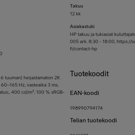
Takuu
12 kk
Asiakastuki
HP takuu ja tukiasiat kuluttaja
005 ark. 8:30 - 18:00, https://
fi/contact-hp
0
Tuotekoodit
(16 tuuman) heijastamaton 2K
, 60–165 Hz, vasteaika 3 ms,
datus;, 400 cd/m², 100 % sRGB-
EAN-koodi
198990794174
Telian tuotekoodi