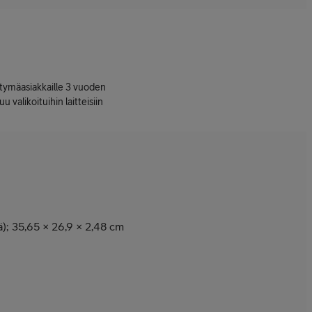
ttymäasiakkaille 3 vuoden
uu valikoituihin laitteisiin
); 35,65 × 26,9 × 2,48 cm