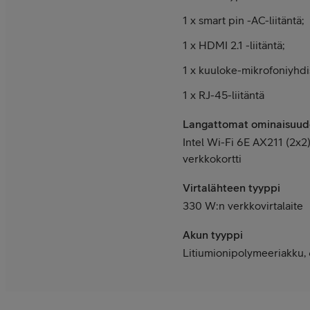
1 x smart pin -AC-liitäntä;
1 x HDMI 2.1 -liitäntä;
1 x kuuloke-mikrofoniyhdis
1 x RJ-45-liitäntä
Langattomat ominaisuud
Intel Wi-Fi 6E AX211 (2x2)
verkkokortti
Virtalähteen tyyppi
3
30 W:n verkkovirtalaite
Akun tyyppi
Litiumionipolymeeriakku,