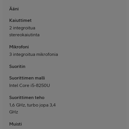
Ääni
Kaiuttimet
2 integroitua
stereokaiutinta
Mikrofoni
3 integroitua mikrofonia
Suoritin
Suorittimen malli
Intel Core i5-8250U
Suorittimen teho
1,6 GHz, turbo jopa 3,4
GHz
Muisti