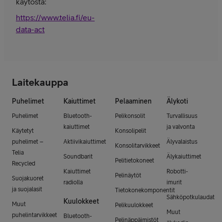
käytöstä:
https://www.telia.fi/eu-
data-act
Laitekauppa
Puhelimet
Kaiuttimet
Pelaaminen
Älykoti
Puhelimet
Bluetooth-
Pelikonsolit
Turvallisuus
kaiuttimet
ja valvonta
Käytetyt
Konsolipelit
puhelimet –
Aktiivikaiuttimet
Älyvalaistus
Konsolitarvikkeet
Telia
Soundbarit
Älykaiuttimet
Pelitietokoneet
Recycled
Kaiuttimet
Robotti-
Pelinäytöt
Suojakuoret
radiolla
imurit
ja suojalasit
Tietokonekomponentit
Sähköpotkulaudat
Kuulokkeet
Muut
Pelikuulokkeet
Muut
puhelintarvikkeet
Bluetooth-
Pelinäppäimistöt