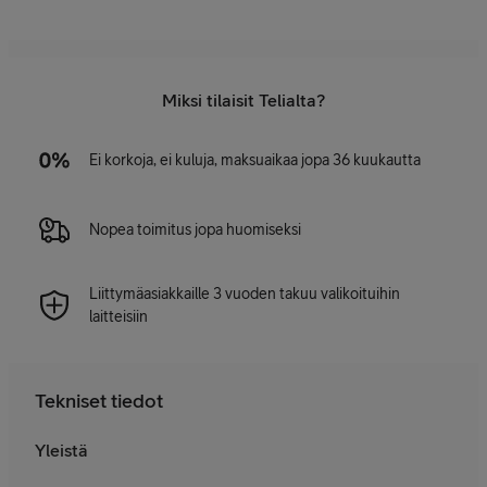
Miksi tilaisit Telialta?
Ei korkoja, ei kuluja, maksuaikaa jopa 36 kuukautta
Nopea toimitus jopa huomiseksi
Liittymäasiakkaille 3 vuoden takuu valikoituihin
laitteisiin
Tekniset tiedot
Yleistä