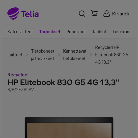
Kirjaudu
Kaikki laitteet
Tarjoukset
Puhelimet
Tabletit
Tietokoneet
Recycled HP
Tietokoneet
Kannettavat
Laitteet
Elitebook 830 G5
ja tarvikkeet
tietokoneet
4G 13,3"
Recycled
HP Elitebook 830 G5 4G 13,3"
R/B/2FZ82AV