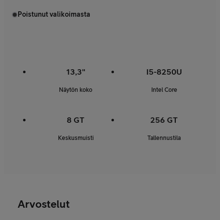
Poistunut valikoimasta
13,3"
I5-8250U
Näytön koko
Intel Core
8 GT
256 GT
Keskusmuisti
Tallennustila
Arvostelut