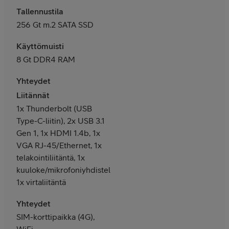
Tallennustila
256 Gt m.2 SATA SSD
Käyttömuisti
8 Gt DDR4 RAM
Yhteydet
Liitännät
1x Thunderbolt (USB
Type-C-liitin), 2x USB 3.1
Gen 1, 1x HDMI 1.4b, 1x
VGA RJ-45/Ethernet, 1x
telakointiliitäntä, 1x
kuuloke/mikrofoniyhdistelmäliitäntä,
1x virtaliitäntä
Yhteydet
SIM-korttipaikka (4G),
WiFi