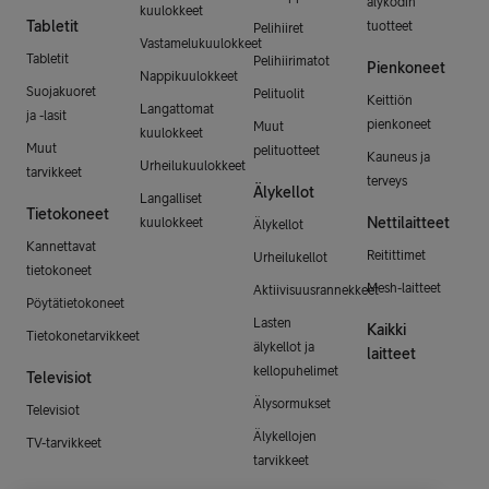
älykodin
kuulokkeet
Tabletit
tuotteet
Pelihiiret
Vastamelukuulokkeet
Tabletit
Pelihiirimatot
Pienkoneet
Nappikuulokkeet
Suojakuoret
Pelituolit
Keittiön
Langattomat
ja -lasit
pienkoneet
Muut
kuulokkeet
Muut
pelituotteet
Kauneus ja
Urheilukuulokkeet
tarvikkeet
terveys
Älykellot
Langalliset
Tietokoneet
Nettilaitteet
kuulokkeet
Älykellot
Kannettavat
Reitittimet
Urheilukellot
tietokoneet
Mesh-laitteet
Aktiivisuusrannekkeet
Pöytätietokoneet
Lasten
Kaikki
Tietokonetarvikkeet
älykellot ja
laitteet
kellopuhelimet
Televisiot
Älysormukset
Televisiot
Älykellojen
TV-tarvikkeet
tarvikkeet