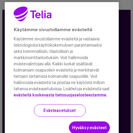
Tietosuoja ja -turva
Käytämme sivustollamme evästeitä
Käytämme sivustollamme evästeitä ja vastaavia
Tilauksen peruuttaminen
teknologioita käyttökokemuksen parantamiseksi
sekä toiminnallisiin, tilastollisiin ja
Käyttöehdot
markkinointitarkoituksiin. Voit hallinnoida
evästevalintojasi alla. Kaikki luokat sisältävät
Evästeiden käyttö
kolmansien osapuolien evästeitä ja merkitsevät
tietojen siirtämistä kolmansille osapuolille. Voit
Toimitusehdot ja palvelukuvaukset
hallinnoida evästeitä tai poistaa ne käytöstä milloin
tahansa evästeasetuksissa. Lisätietoja evästeistä saat
evästeitä koskevasta tietosuojaselosteestamme.
Kaikki hinnat ALV
25,5
%
Evästeasetukset
© Telia Company
2026
Hyväksy evästeet