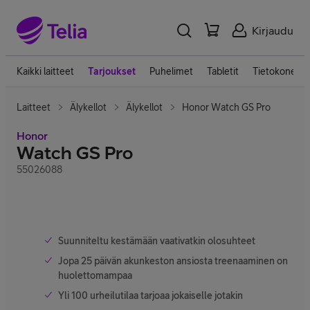
Kirjaudu
Kaikki laitteet
Tarjoukset
Puhelimet
Tabletit
Tietokoneet
Laitteet
Älykellot
Älykellot
Honor Watch GS Pro
Honor
Watch GS Pro
55026088
Suunniteltu kestämään vaativatkin olosuhteet
Jopa 25 päivän akunkeston ansiosta treenaaminen on
huolettomampaa
Yli 100 urheilutilaa tarjoaa jokaiselle jotakin