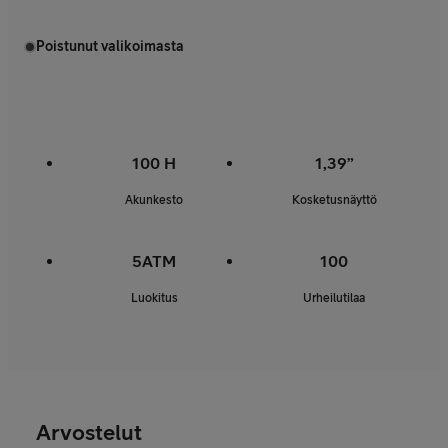
Poistunut valikoimasta
100 H
1,39”
Akunkesto
Kosketusnäyttö
5ATM
100
Luokitus
Urheilutilaa
Arvostelut