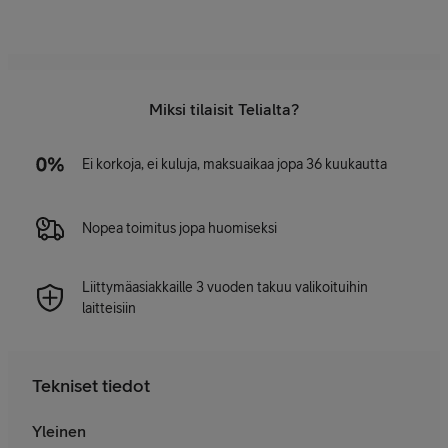
Miksi tilaisit Telialta?
Ei korkoja, ei kuluja, maksuaikaa jopa 36 kuukautta
Nopea toimitus jopa huomiseksi
Liittymäasiakkaille 3 vuoden takuu valikoituihin
laitteisiin
Tekniset tiedot
Yleinen