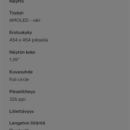
Näyttö
Tyyppi
AMOLED - väri
Erotuskyky
454 x 454 pikseliä
Näytön koko
1.39"
Kuvasuhde
Full circle
Pikselitiheys
326 ppi
Liitettävyys
Langaton liitäntä