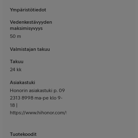
Ympäristötiedot
Vedenkestävyyden
maksimisyvyys
50 m
Valmistajan takuu
Takuu
24 kk
Asiakastuki
Honorin asiakastuki p. 09
2313 8998 ma-pe klo 9-
18 |
https://www.hihonor.com/fi/support/
Tuotekoodit