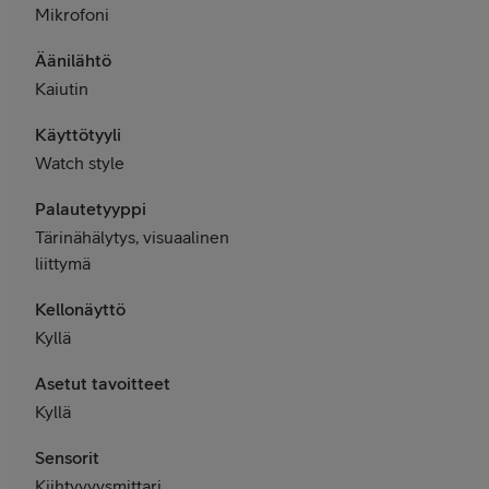
Mikrofoni
Äänilähtö
Kaiutin
Käyttötyyli
Watch style
Palautetyyppi
Tärinähälytys, visuaalinen
liittymä
Kellonäyttö
Kyllä
Asetut tavoitteet
Kyllä
Sensorit
Kiihtyvyysmittari,