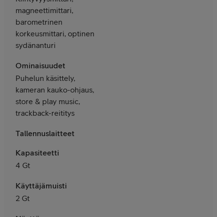
magneettimittari,
barometrinen
korkeusmittari, optinen
sydänanturi
Ominaisuudet
Puhelun käsittely,
kameran kauko-ohjaus,
store & play music,
trackback-reititys
Tallennuslaitteet
Kapasiteetti
4 Gt
Käyttäjämuisti
2 Gt