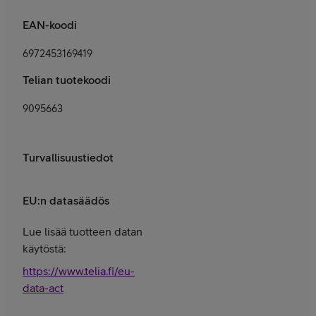
EAN-koodi
6972453169419
Telian tuotekoodi
9095663
Turvallisuustiedot
EU:n datasäädös
Lue lisää tuotteen datan
käytöstä:
https://www.telia.fi/eu-
data-act