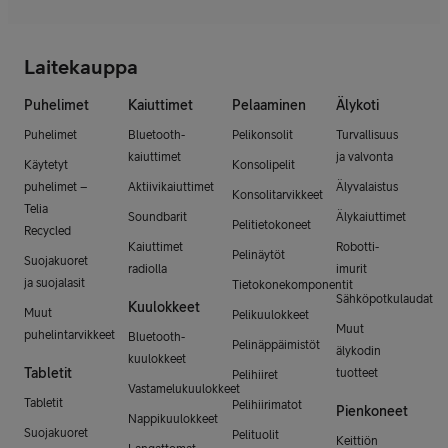
Laitekauppa
Puhelimet
Kaiuttimet
Pelaaminen
Älykoti
Puhelimet
Bluetooth-
Pelikonsolit
Turvallisuus
kaiuttimet
ja valvonta
Käytetyt
Konsolipelit
puhelimet –
Aktiivikaiuttimet
Älyvalaistus
Konsolitarvikkeet
Telia
Soundbarit
Älykaiuttimet
Pelitietokoneet
Recycled
Kaiuttimet
Robotti-
Pelinäytöt
Suojakuoret
radiolla
imurit
ja suojalasit
Tietokonekomponentit
Sähköpotkulaudat
Kuulokkeet
Muut
Pelikuulokkeet
Muut
puhelintarvikkeet
Bluetooth-
Pelinäppäimistöt
älykodin
kuulokkeet
Tabletit
tuotteet
Pelihiiret
Vastamelukuulokkeet
Tabletit
Pelihiirimatot
Pienkoneet
Nappikuulokkeet
Suojakuoret
Pelituolit
Keittiön