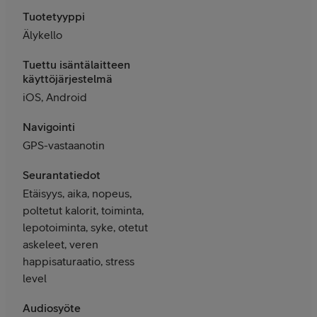
Tuotetyyppi
Älykello
Tuettu isäntälaitteen
käyttöjärjestelmä
iOS, Android
Navigointi
GPS-vastaanotin
Seurantatiedot
Etäisyys, aika, nopeus,
poltetut kalorit, toiminta,
lepotoiminta, syke, otetut
askeleet, veren
happisaturaatio, stress
level
Audiosyöte