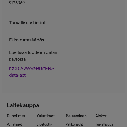
9126069
Turvallisuustiedot
EU:n datasäädös
Lue lisää tuotteen datan
käytöstä:
https://www.telia.fi/eu-
data-act
Laitekauppa
Puhelimet
Kaiuttimet
Pelaaminen
Älykoti
Puhelimet
Bluetooth-
Pelikonsolit
Turvallisuus