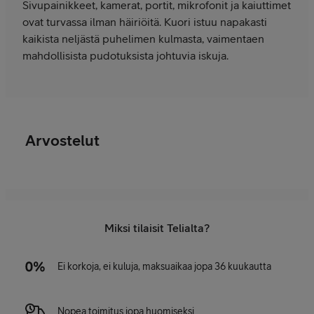
Sivupainikkeet, kamerat, portit, mikrofonit ja kaiuttimet
ovat turvassa ilman häiriöitä. Kuori istuu napakasti
kaikista neljästä puhelimen kulmasta, vaimentaen
mahdollisista pudotuksista johtuvia iskuja.
Arvostelut
Miksi tilaisit Telialta?
Ei korkoja, ei kuluja, maksuaikaa jopa 36 kuukautta
Nopea toimitus jopa huomiseksi