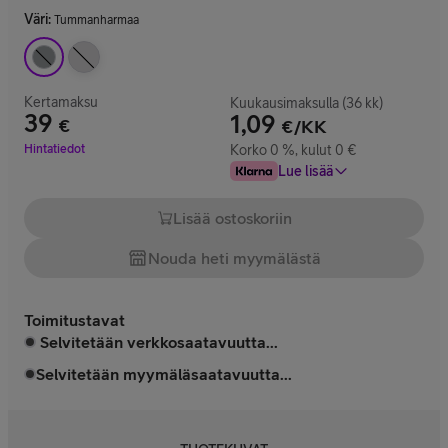
Väri
:
Tummanharmaa
Kertamaksu
Kuukausimaksulla (36 kk)
39
1,09
€
€/KK
Hinta 39 €
Hintatiedot
Korko 0 %, kulut 0 €
Lue lisää
Lisää ostoskoriin
Nouda heti myymälästä
Toimitustavat
Selvitetään verkkosaatavuutta...
Selvitetään myymäläsaatavuutta...