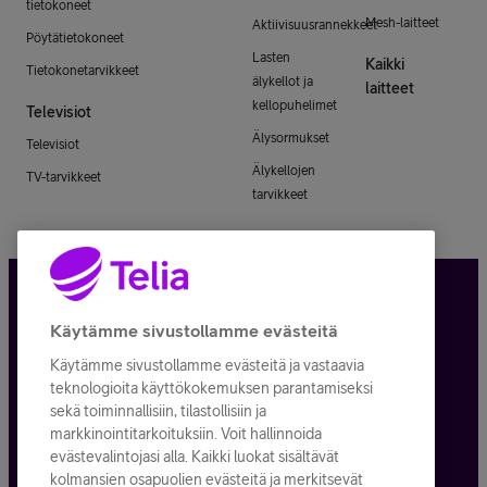
tietokoneet
Mesh-laitteet
Aktiivisuusrannekkeet
Pöytätietokoneet
Lasten
Kaikki
Tietokonetarvikkeet
älykellot ja
laitteet
kellopuhelimet
Televisiot
Älysormukset
Televisiot
Älykellojen
TV-tarvikkeet
tarvikkeet
Tietosuoja ja -turva
Käytämme sivustollamme evästeitä
Käytämme sivustollamme evästeitä ja vastaavia
Tilauksen peruuttaminen
teknologioita käyttökokemuksen parantamiseksi
sekä toiminnallisiin, tilastollisiin ja
Käyttöehdot
markkinointitarkoituksiin. Voit hallinnoida
evästevalintojasi alla. Kaikki luokat sisältävät
Evästeiden käyttö
kolmansien osapuolien evästeitä ja merkitsevät