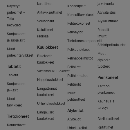
kaiuttimet
ja valvonta
Käytetyt
Konsolipelit
puhelimet –
Aktiivikaiuttimet
Älyvalaistus
Konsolitarvikkeet
Telia
Soundbarit
Älykaiuttimet
Pelitietokoneet
Recycled
Kaiuttimet
Robotti-
Pelinäytöt
Suojakuoret
radiolla
imurit
ja suojalasit
Tietokonekomponentit
Sähköpotkulaudat
Kuulokkeet
Muut
Pelikuulokkeet
Muut
puhelintarvikkeet
Bluetooth-
Pelinäppäimistöt
älykodin
kuulokkeet
Tabletit
tuotteet
Pelihiiret
Vastamelukuulokkeet
Tabletit
Pelihiirimatot
Pienkoneet
Nappikuulokkeet
Suojakuoret
Pelituolit
Keittiön
Langattomat
ja -lasit
pienkoneet
Muut
kuulokkeet
Muut
pelituotteet
Kauneus ja
Urheilukuulokkeet
tarvikkeet
terveys
Älykellot
Langalliset
Tietokoneet
Nettilaitteet
kuulokkeet
Älykellot
Kannettavat
Reitittimet
Urheilukellot