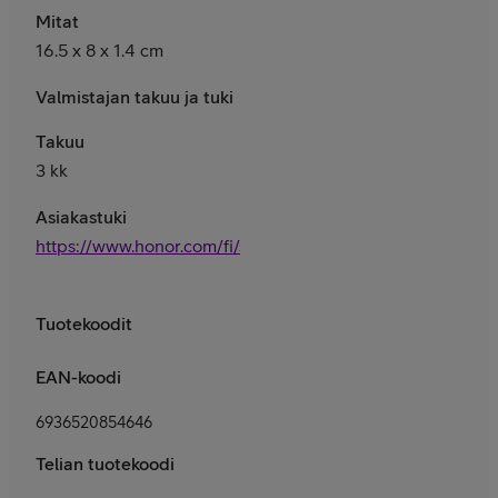
Mitat
16.5 x 8 x 1.4 cm
Valmistajan takuu ja tuki
Takuu
3 kk
Asiakastuki
https://www.honor.com/fi/support/
Tuotekoodit
EAN-koodi
6936520854646
Telian tuotekoodi