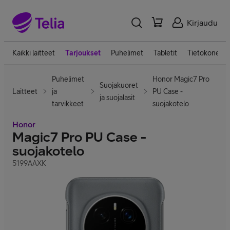
Kirjaudu
Kaikki laitteet
Tarjoukset
Puhelimet
Tabletit
Tietokoneet
Puhelimet
Honor Magic7 Pro
Suojakuoret
Laitteet
ja
PU Case -
ja suojalasit
tarvikkeet
suojakotelo
Honor
Magic7 Pro PU Case -
suojakotelo
5199AAXK