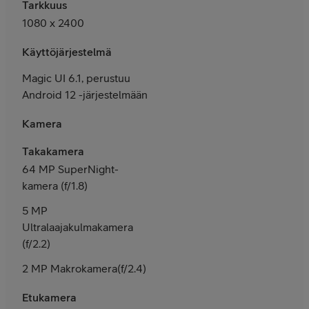
Tarkkuus
1080 x 2400
Käyttöjärjestelmä
Magic UI 6.1, perustuu
Android 12 -järjestelmään
Kamera
Takakamera
64 MP SuperNight-
kamera (f/1.8)
5 MP
Ultralaajakulmakamera
(f/2.2)
2 MP Makrokamera(f/2.4)
Etukamera