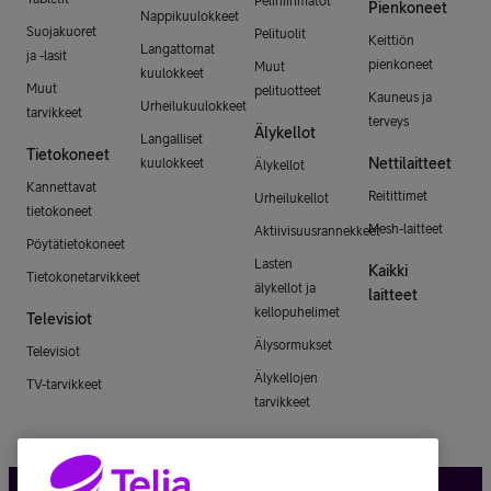
Pelihiirimatot
Pienkoneet
Nappikuulokkeet
Suojakuoret
Pelituolit
Keittiön
Langattomat
ja -lasit
pienkoneet
Muut
kuulokkeet
Muut
pelituotteet
Kauneus ja
Urheilukuulokkeet
tarvikkeet
terveys
Älykellot
Langalliset
Tietokoneet
Nettilaitteet
kuulokkeet
Älykellot
Kannettavat
Reitittimet
Urheilukellot
tietokoneet
Mesh-laitteet
Aktiivisuusrannekkeet
Pöytätietokoneet
Lasten
Kaikki
Tietokonetarvikkeet
älykellot ja
laitteet
kellopuhelimet
Televisiot
Älysormukset
Televisiot
Älykellojen
TV-tarvikkeet
tarvikkeet