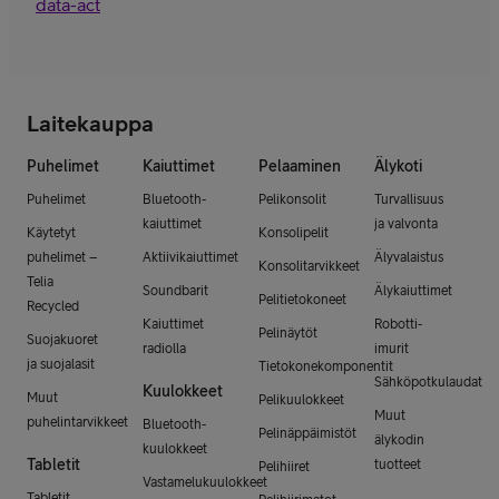
data-act
Laitekauppa
Puhelimet
Kaiuttimet
Pelaaminen
Älykoti
Puhelimet
Bluetooth-
Pelikonsolit
Turvallisuus
kaiuttimet
ja valvonta
Käytetyt
Konsolipelit
puhelimet –
Aktiivikaiuttimet
Älyvalaistus
Konsolitarvikkeet
Telia
Soundbarit
Älykaiuttimet
Pelitietokoneet
Recycled
Kaiuttimet
Robotti-
Pelinäytöt
Suojakuoret
radiolla
imurit
ja suojalasit
Tietokonekomponentit
Sähköpotkulaudat
Kuulokkeet
Muut
Pelikuulokkeet
Muut
puhelintarvikkeet
Bluetooth-
Pelinäppäimistöt
älykodin
kuulokkeet
Tabletit
tuotteet
Pelihiiret
Vastamelukuulokkeet
Tabletit