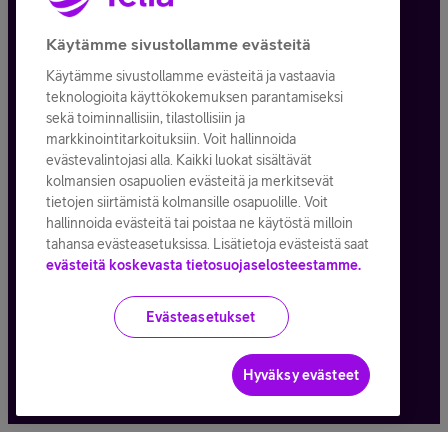
Tietosuoja ja -turva
Käytämme sivustollamme evästeitä
Käytämme sivustollamme evästeitä ja vastaavia
Tilauksen peruuttaminen
teknologioita käyttökokemuksen parantamiseksi
sekä toiminnallisiin, tilastollisiin ja
Käyttöehdot
markkinointitarkoituksiin. Voit hallinnoida
evästevalintojasi alla. Kaikki luokat sisältävät
Evästeiden käyttö
kolmansien osapuolien evästeitä ja merkitsevät
tietojen siirtämistä kolmansille osapuolille. Voit
Toimitusehdot ja palvelukuvaukset
hallinnoida evästeitä tai poistaa ne käytöstä milloin
tahansa evästeasetuksissa. Lisätietoja evästeistä saat
evästeitä koskevasta tietosuojaselosteestamme.
Kaikki hinnat ALV
25,5
%
Evästeasetukset
© Telia Company
2026
Hyväksy evästeet