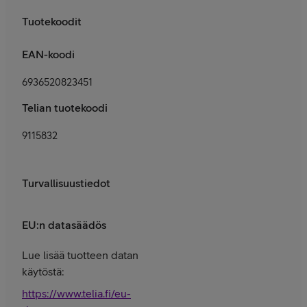
Tuotekoodit
EAN-koodi
6936520823451
Telian tuotekoodi
9115832
Turvallisuustiedot
EU:n datasäädös
Lue lisää tuotteen datan
käytöstä:
https://www.telia.fi/eu-