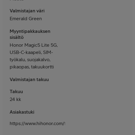
Valmistajan väri
Emerald Green
Myyntipakkauksen
sisältö
Honor Magic5 Lite 5G,
USB-C-kaapeli, SIM-
työkalu, suojakalvo,
pikaopas, takuukortti
Valmistajan takuu
Takuu
24 kk
Asiakastuki
https://www.hihonor.com/fi/support/