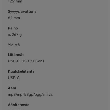
12,9 mm
Syvyys avattuna
6,1 mm
Paino
n. 267 g
Yleistä
Liitännät
USB-C, USB 3.1 Gen1
Kuulokeliitäntä
USB-C
Ääni
mp3/mp4/3gp/ogg/amr/aac/flac/wav/midi
Äänitehoste