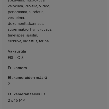
valokuva, Pro-tila, Video,
panoraama, suodatin,
vesileima,
dokumenttiskannaus,
supermakro, hymykuvaus,
timelapse, ajastin,
elokuva, hidastus, tarina
Vakaustila
EIS + OIS
Etukamera
Etukameroiden määrä
2
Etukameran tarkkuus
2 x 16 MP