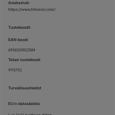
Asiakastuki
https://www.hihonor.com/fi/support/
Tuotekoodit
EAN-koodi
6936520822584
Telian tuotekoodi
9115702
Turvallisuustiedot
EU:n datasäädös
Lue lisää tuotteen datan