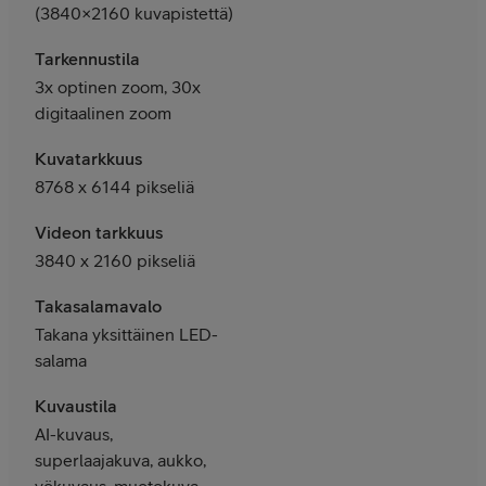
(3840×2160 kuvapistettä)
Tarkennustila
3x optinen zoom, 30x
digitaalinen zoom
Kuvatarkkuus
8768 x 6144 pikseliä
Videon tarkkuus
3840 x 2160 pikseliä
Takasalamavalo
Takana yksittäinen LED-
salama
Kuvaustila
AI-kuvaus,
superlaajakuva, aukko,
yökuvaus, muotokuva,