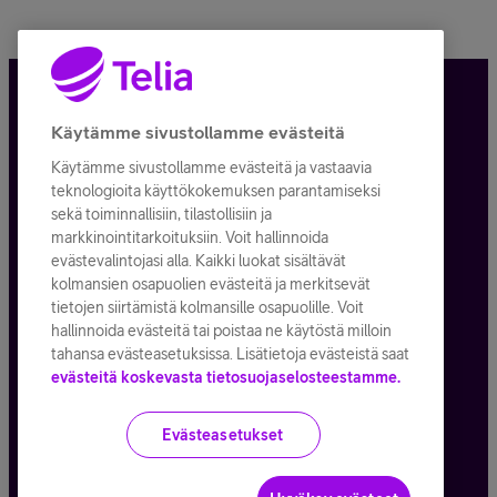
Tietosuoja ja -turva
Käytämme sivustollamme evästeitä
Käytämme sivustollamme evästeitä ja vastaavia
Tilauksen peruuttaminen
teknologioita käyttökokemuksen parantamiseksi
sekä toiminnallisiin, tilastollisiin ja
Käyttöehdot
markkinointitarkoituksiin. Voit hallinnoida
evästevalintojasi alla. Kaikki luokat sisältävät
Evästeiden käyttö
kolmansien osapuolien evästeitä ja merkitsevät
tietojen siirtämistä kolmansille osapuolille. Voit
Toimitusehdot ja palvelukuvaukset
hallinnoida evästeitä tai poistaa ne käytöstä milloin
tahansa evästeasetuksissa. Lisätietoja evästeistä saat
evästeitä koskevasta tietosuojaselosteestamme.
Kaikki hinnat ALV
25,5
%
Evästeasetukset
© Telia Company
2026