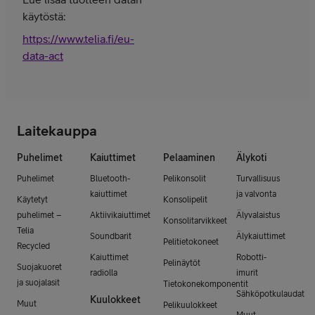
käytöstä:
https://www.telia.fi/eu-
data-act
Laitekauppa
Puhelimet
Kaiuttimet
Pelaaminen
Älykoti
Puhelimet
Bluetooth-
Pelikonsolit
Turvallisuus
kaiuttimet
ja valvonta
Käytetyt
Konsolipelit
puhelimet –
Aktiivikaiuttimet
Älyvalaistus
Konsolitarvikkeet
Telia
Soundbarit
Älykaiuttimet
Pelitietokoneet
Recycled
Kaiuttimet
Robotti-
Pelinäytöt
Suojakuoret
radiolla
imurit
ja suojalasit
Tietokonekomponentit
Sähköpotkulaudat
Kuulokkeet
Muut
Pelikuulokkeet
Muut