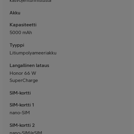
Akku
Kapasiteetti
5000 mAh
Tyyppi
Litiumpolyameeriakku
Langallinen lataus
Honor 66 W
SuperCharge
SIM-kortti
SIM-kortti 1
nano-SIM
SIM-kortti 2
nano-SIM/eSIM