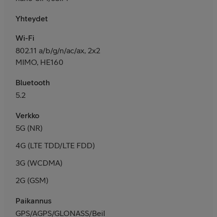
Yhteydet
Wi-Fi
802.11 a/b/g/n/ac/ax, 2x2
MIMO, HE160
Bluetooth
5.2
Verkko
5G (NR)
4G (LTE TDD/LTE FDD)
3G (WCDMA)
2G (GSM)
Paikannus
GPS/AGPS/GLONASS/BeiDou/Galileo