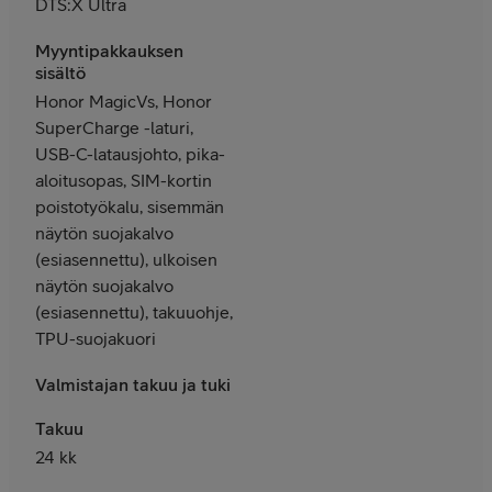
DTS:X Ultra
Myyntipakkauksen
sisältö
Honor MagicVs, Honor
SuperCharge -laturi,
USB-C-latausjohto, pika-
aloitusopas, SIM-kortin
poistotyökalu, sisemmän
näytön suojakalvo
(esiasennettu), ulkoisen
näytön suojakalvo
(esiasennettu), takuuohje,
TPU-suojakuori
Valmistajan takuu ja tuki
Takuu
24 kk