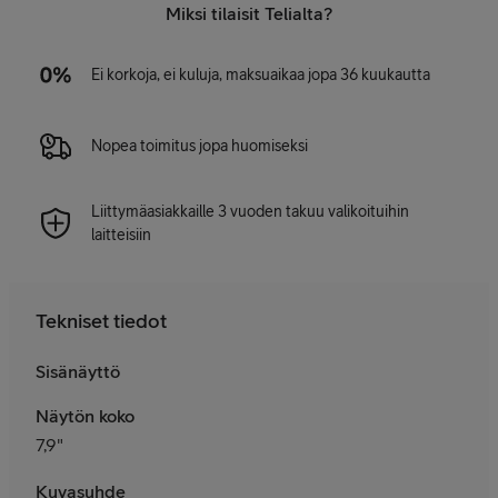
Miksi tilaisit Telialta?
Ei korkoja, ei kuluja, maksuaikaa jopa 36 kuukautta
Nopea toimitus jopa huomiseksi
Liittymäasiakkaille 3 vuoden takuu valikoituihin
laitteisiin
Tekniset tiedot
Sisänäyttö
Näytön koko
7,9"
Kuvasuhde