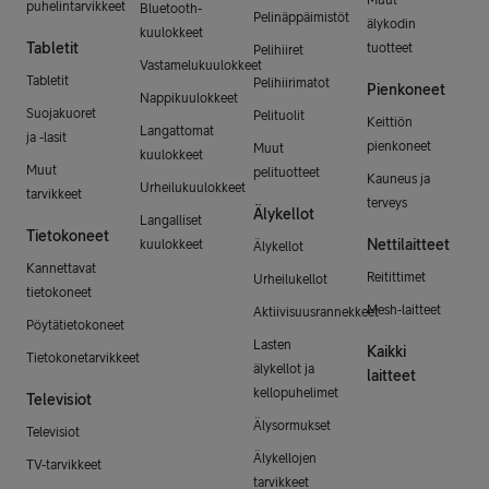
puhelintarvikkeet
Bluetooth-
Pelinäppäimistöt
älykodin
kuulokkeet
Tabletit
tuotteet
Pelihiiret
Vastamelukuulokkeet
Tabletit
Pelihiirimatot
Pienkoneet
Nappikuulokkeet
Suojakuoret
Pelituolit
Keittiön
Langattomat
ja -lasit
pienkoneet
Muut
kuulokkeet
Muut
pelituotteet
Kauneus ja
Urheilukuulokkeet
tarvikkeet
terveys
Älykellot
Langalliset
Tietokoneet
Nettilaitteet
kuulokkeet
Älykellot
Kannettavat
Reitittimet
Urheilukellot
tietokoneet
Mesh-laitteet
Aktiivisuusrannekkeet
Pöytätietokoneet
Lasten
Kaikki
Tietokonetarvikkeet
älykellot ja
laitteet
kellopuhelimet
Televisiot
Älysormukset
Televisiot
Älykellojen
TV-tarvikkeet
tarvikkeet