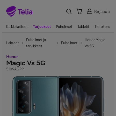
Kirjaudu
Kaikki laitteet
Tarjoukset
Puhelimet
Tabletit
Tietokoneet
Puhelimet ja
Honor Magic
Laitteet
Puhelimet
tarvikkeet
Vs 5G
Honor
Magic Vs 5G
5109AQPP