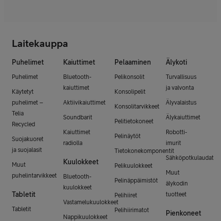
Laitekauppa
Puhelimet
Kaiuttimet
Pelaaminen
Älykoti
Puhelimet
Bluetooth-
Pelikonsolit
Turvallisuus
kaiuttimet
ja valvonta
Käytetyt
Konsolipelit
puhelimet –
Aktiivikaiuttimet
Älyvalaistus
Konsolitarvikkeet
Telia
Soundbarit
Älykaiuttimet
Pelitietokoneet
Recycled
Kaiuttimet
Robotti-
Pelinäytöt
Suojakuoret
radiolla
imurit
ja suojalasit
Tietokonekomponentit
Sähköpotkulaudat
Kuulokkeet
Muut
Pelikuulokkeet
Muut
puhelintarvikkeet
Bluetooth-
Pelinäppäimistöt
älykodin
kuulokkeet
Tabletit
tuotteet
Pelihiiret
Vastamelukuulokkeet
Tabletit
Pelihiirimatot
Pienkoneet
Nappikuulokkeet