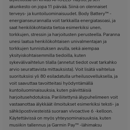
akunkesto on jopa 11 päivää. Siinä on olennaiset
terveys- ja kuntoiluominaisuudet. Body Battery™ -
energianseurannalla voit tarkkailla energiatasoasi, ja
saat henkilökohtaista tietoa esimerkiksi unen,
torkkujen, stressin ja harjoitusten perusteella. Paranna
unesi laatua henkilökohtaisen univalmentajan ja
torkkujen tunnistuksen avulla, sekä aiempaa
yksityiskohtaisemmilla tiedoilla, kuten
sykevälivaihtelun tilalla (annetut tiedot ovat tarkahko
arvio seurattavista mittauksista). Voit lisätä vaihtelua
suorituksiisi yli 80 esiladatulla urheilusovelluksella, ja
voit saavuttaa tavoitteitasi hyödyntämällä
kuntoiluominaisuuksia, kuten päivittäisiä
harjoitusehdotuksia. Pariliitettynä älypuhelimeen voit
vastaanottaa älykkäät ilmoitukset esimerkiksi teksti- ja
sähköpostiviesteistä suoraan vívoactive 6 -kelloon.
Käytettävissä on myös yhteysominaisuuksia, kuten
musiikin tallennus ja Garmin Pay™ -lähimaksu