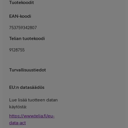
Tuotekoodit
EAN-koodi
753759342807
Telian tuotekoodi
9128755
Turvallisuustiedot
EU:n datasäädös
Lue lisää tuotteen datan
käytöstä:
https://www.telia.fi/eu-
data-act