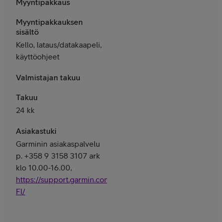
Myyntipakkaus
Myyntipakkauksen
sisältö
Kello, lataus/datakaapeli,
käyttöohjeet
Valmistajan takuu
Takuu
24 kk
Asiakastuki
Garminin asiakaspalvelu
p. +358 9 3158 3107 ark
klo 10.00-16.00,
https://support.garmin.com/fi-
FI/