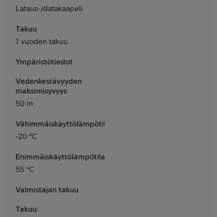
Lataus-/datakaapeli
Takuu
1 vuoden takuu
Ympäristötiedot
Vedenkestävyyden
maksimisyvyys
50 m
Vähimmäiskäyttölämpötila
-20 °C
Enimmäiskäyttölämpötila
55 °C
Valmistajan takuu
Takuu