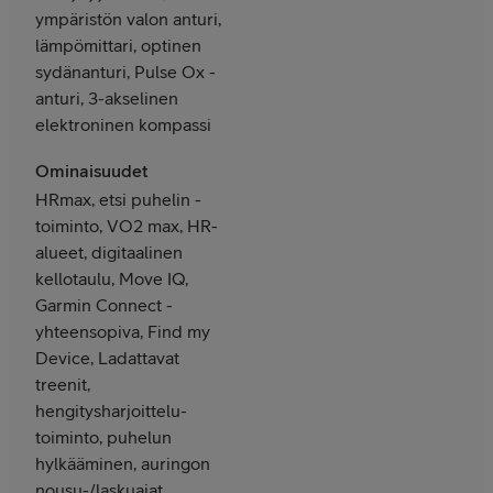
ympäristön valon anturi,
lämpömittari, optinen
sydänanturi, Pulse Ox -
anturi, 3-akselinen
elektroninen kompassi
Ominaisuudet
HRmax, etsi puhelin -
toiminto, VO2 max, HR-
alueet, digitaalinen
kellotaulu, Move IQ,
Garmin Connect -
yhteensopiva, Find my
Device, Ladattavat
treenit,
hengitysharjoittelu-
toiminto, puhelun
hylkääminen, auringon
nousu-/laskuajat,