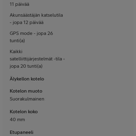
11 päivää
Akunsäästäjän katselutila
- jopa 12 päivää
GPS mode - jopa 26
tunti(a)
Kaikki
satelliittijärjestelmät -tila -
jopa 20 tunti(a)
Älykellon kotelo
Kotelon muoto
Suorakulmainen
Kotelon koko
40 mm
Etupaneeli