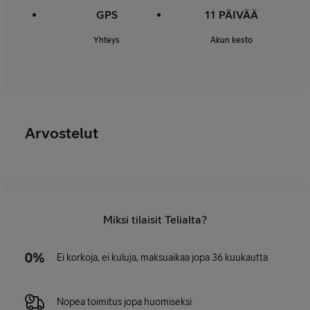
GPS
11 PÄIVÄÄ
Yhteys
Akun kesto
Arvostelut
Miksi tilaisit Telialta?
Ei korkoja, ei kuluja, maksuaikaa jopa 36 kuukautta
Nopea toimitus jopa huomiseksi