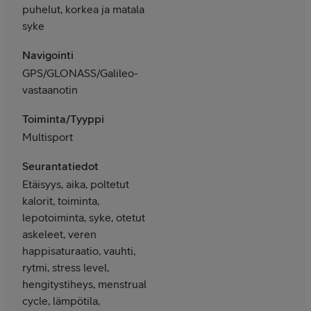
puhelut, korkea ja matala
syke
Navigointi
GPS/GLONASS/Galileo-
vastaanotin
Toiminta/Tyyppi
Multisport
Seurantatiedot
Etäisyys, aika, poltetut
kalorit, toiminta,
lepotoiminta, syke, otetut
askeleet, veren
happisaturaatio, vauhti,
rytmi, stress level,
hengitystiheys, menstrual
cycle, lämpötila,