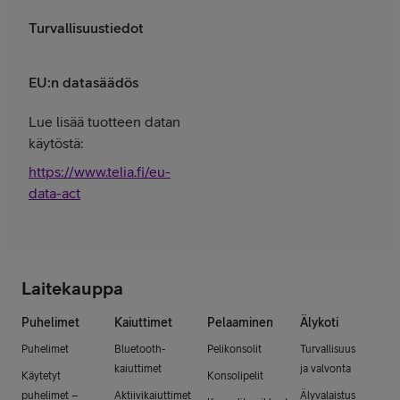
Turvallisuustiedot
EU:n datasäädös
Lue lisää tuotteen datan
käytöstä:
https://www.telia.fi/eu-
data-act
Laitekauppa
Puhelimet
Kaiuttimet
Pelaaminen
Älykoti
Puhelimet
Bluetooth-
Pelikonsolit
Turvallisuus
kaiuttimet
ja valvonta
Käytetyt
Konsolipelit
puhelimet –
Aktiivikaiuttimet
Älyvalaistus