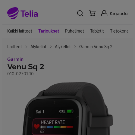
Kirjaudu
Kaikki laitteet
Tarjoukset
Puhelimet
Tabletit
Tietokoneet
Laitteet
Älykellot
Älykellot
Garmin Venu Sq 2
Garmin
Venu Sq 2
010-02701-10