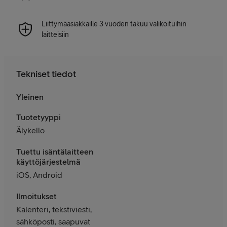
Liittymäasiakkaille 3 vuoden takuu valikoituihin
laitteisiin
Tekniset tiedot
Yleinen
Tuotetyyppi
Älykello
Tuettu isäntälaitteen
käyttöjärjestelmä
iOS, Android
Ilmoitukset
Kalenteri, tekstiviesti,
sähköposti, saapuvat