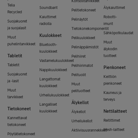
Konsolitarvikkeet
Telia
Soundbarit
Älykaiuttimet
Pelitietokoneet
Recycled
Kaiuttimet
Robotti-
Pelinäytöt
Suojakuoret
radiolla
imurit
ja suojalasit
Tietokonekomponentit
Sähköpotkulaudat
Kuulokkeet
Muut
Pelikuulokkeet
Muut
puhelintarvikkeet
Bluetooth-
Pelinäppäimistöt
älykodin
kuulokkeet
Tabletit
tuotteet
Pelihiiret
Vastamelukuulokkeet
Tabletit
Pelihiirimatot
Pienkoneet
Nappikuulokkeet
Suojakuoret
Pelituolit
Keittiön
Langattomat
ja -lasit
pienkoneet
Muut
kuulokkeet
Muut
pelituotteet
Kauneus ja
Urheilukuulokkeet
tarvikkeet
terveys
Älykellot
Langalliset
Tietokoneet
Nettilaitteet
kuulokkeet
Älykellot
Kannettavat
Reitittimet
Urheilukellot
tietokoneet
Mesh-laitteet
Aktiivisuusrannekkeet
Pöytätietokoneet