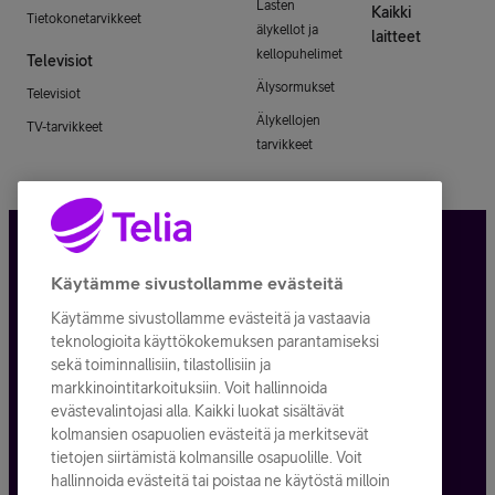
Lasten
Kaikki
Tietokonetarvikkeet
älykellot ja
laitteet
kellopuhelimet
Televisiot
Älysormukset
Televisiot
Älykellojen
TV-tarvikkeet
tarvikkeet
Tietosuoja ja -turva
Käytämme sivustollamme evästeitä
Käytämme sivustollamme evästeitä ja vastaavia
Tilauksen peruuttaminen
teknologioita käyttökokemuksen parantamiseksi
sekä toiminnallisiin, tilastollisiin ja
Käyttöehdot
markkinointitarkoituksiin. Voit hallinnoida
evästevalintojasi alla. Kaikki luokat sisältävät
Evästeiden käyttö
kolmansien osapuolien evästeitä ja merkitsevät
tietojen siirtämistä kolmansille osapuolille. Voit
Toimitusehdot ja palvelukuvaukset
hallinnoida evästeitä tai poistaa ne käytöstä milloin