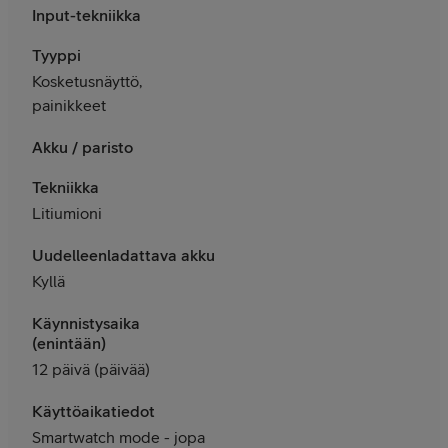
Input-tekniikka
Tyyppi
Kosketusnäyttö,
painikkeet
Akku / paristo
Tekniikka
Litiumioni
Uudelleenladattava akku
Kyllä
Käynnistysaika
(enintään)
12 päivä (päivää)
Käyttöaikatiedot
Smartwatch mode - jopa