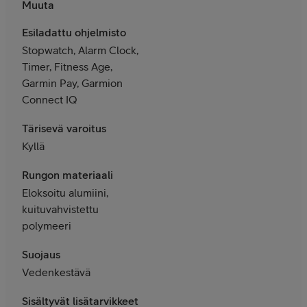
Muuta
Esiladattu ohjelmisto
Stopwatch, Alarm Clock,
Timer, Fitness Age,
Garmin Pay, Garmion
Connect IQ
Tärisevä varoitus
Kyllä
Rungon materiaali
Eloksoitu alumiini,
kuituvahvistettu
polymeeri
Suojaus
Vedenkestävä
Sisältyvät lisätarvikkeet