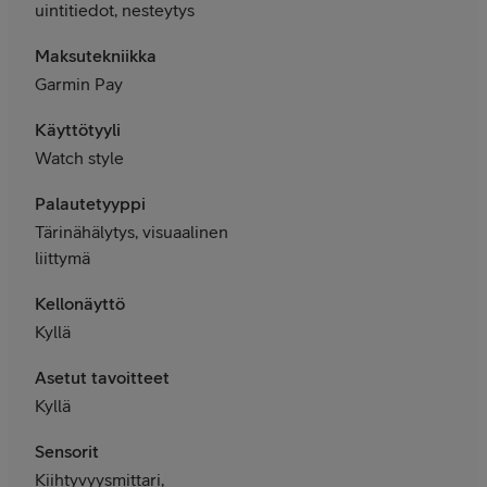
uintitiedot, nesteytys
Maksutekniikka
Garmin Pay
Käyttötyyli
Watch style
Palautetyyppi
Tärinähälytys, visuaalinen
liittymä
Kellonäyttö
Kyllä
Asetut tavoitteet
Kyllä
Sensorit
Kiihtyvyysmittari,