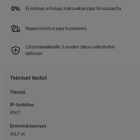
Ei korkoja, ei kuluja, maksuaikaa jopa 36 kuukautta
Nopea toimitus jopa huomiseksi
Liittymäasiakkaille 3 vuoden takuu valikoituihin
laitteisiin
Tekniset tiedot
Yleistä
IP-luokitus
IPX7
Enimmäissyvyys
45,7 m