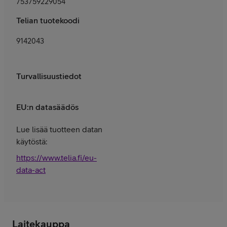
753759229054
Telian tuotekoodi
9142043
Turvallisuustiedot
EU:n datasäädös
Lue lisää tuotteen datan
käytöstä:
https://www.telia.fi/eu-
data-act
Laitekauppa