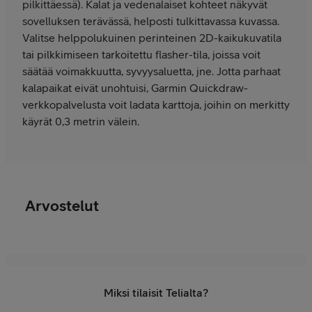
pilkittäessä). Kalat ja vedenalaiset kohteet näkyvät
sovelluksen terävässä, helposti tulkittavassa kuvassa.
Valitse helppolukuinen perinteinen 2D-kaikukuvatila
tai pilkkimiseen tarkoitettu flasher-tila, joissa voit
säätää voimakkuutta, syvyysaluetta, jne. Jotta parhaat
kalapaikat eivät unohtuisi, Garmin Quickdraw-
verkkopalvelusta voit ladata karttoja, joihin on merkitty
käyrät 0,3 metrin välein.
Arvostelut
Miksi tilaisit Telialta?