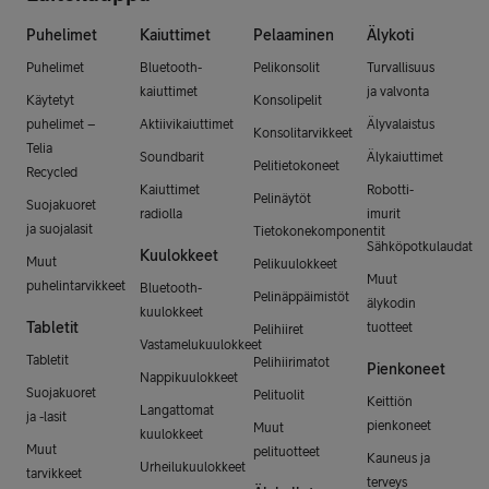
Puhelimet
Kaiuttimet
Pelaaminen
Älykoti
Puhelimet
Bluetooth-
Pelikonsolit
Turvallisuus
kaiuttimet
ja valvonta
Käytetyt
Konsolipelit
puhelimet –
Aktiivikaiuttimet
Älyvalaistus
Konsolitarvikkeet
Telia
Soundbarit
Älykaiuttimet
Pelitietokoneet
Recycled
Kaiuttimet
Robotti-
Pelinäytöt
Suojakuoret
radiolla
imurit
ja suojalasit
Tietokonekomponentit
Sähköpotkulaudat
Kuulokkeet
Muut
Pelikuulokkeet
Muut
puhelintarvikkeet
Bluetooth-
Pelinäppäimistöt
älykodin
kuulokkeet
Tabletit
tuotteet
Pelihiiret
Vastamelukuulokkeet
Tabletit
Pelihiirimatot
Pienkoneet
Nappikuulokkeet
Suojakuoret
Pelituolit
Keittiön
Langattomat
ja -lasit
pienkoneet
Muut
kuulokkeet
Muut
pelituotteet
Kauneus ja
Urheilukuulokkeet
tarvikkeet
terveys