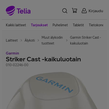
Kirjaudu
Kaikki laitteet
Tarjoukset
Puhelimet
Tabletit
Tietokoneet
Muut älykodin
Garmin Striker Cast -
Laitteet
Älykoti
tuotteet
kaikuluotain
Garmin
Striker Cast -kaikuluotain
010-02246-00