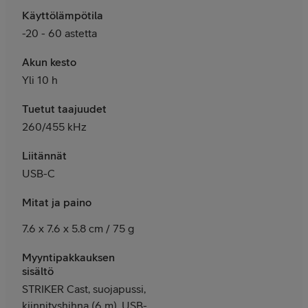
Käyttölämpötila
-20 - 60 astetta
Akun kesto
Yli 10 h
Tuetut taajuudet
260/455 kHz
Liitännät
USB-C
Mitat ja paino
7.6 x 7.6 x 5.8 cm / 75 g
Myyntipakkauksen
sisältö
STRIKER Cast, suojapussi,
kiinnityshihna (6 m), USB-