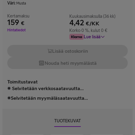
Väri
:
Musta
Kertamaksu
Kuukausimaksulla (36 kk)
159
4,42
€
€/KK
Hinta 159 €
Hintatiedot
Korko 0 %, kulut 0 €
Lue lisää
Lisää ostoskoriin
Nouda heti myymälästä
Toimitustavat
Selvitetään verkkosaatavuutta...
Selvitetään myymäläsaatavuutta...
TUOTEKUVAT