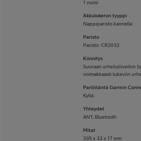
1 vuosi
Akkulokeron tyyppi
Nappiparisto kannella
Paristo
Paristo: CR2032
Kiinnitys
Suoraan urheiluliiveihin (s
voimakkaasti tukeviin urhei
Pariliitäntä Garmin Conne
Kyllä
Yhteydet
ANT, Bluetooth
Mitat
335 x 33 x 17 mm