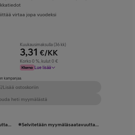
kkatiedot
iittää virtaa jopa vuodeksi
Kuukausimaksulla (36 kk)
3,31
€/KK
Korko 0 %, kulut 0 €
Lue lisää
nen kampanjaa.
Lisää ostoskoriin
uda heti myymälästä
tta...
Selvitetään myymäläsaatavuutta...