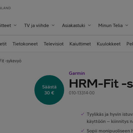
INLAND
itteet
TV ja viihde
Asiakastuki
Minun Telia
etit
Tietokoneet
Televisiot
Kaiuttimet
Kuulokkeet
Pe
it -sykevyö
Garmin
HRM-Fit -
Säästä
30 €
010-13314-00
Tyylikäs ja hyvin istu
käyttöön – kiinnitys n
Sopii monipuoliseen h