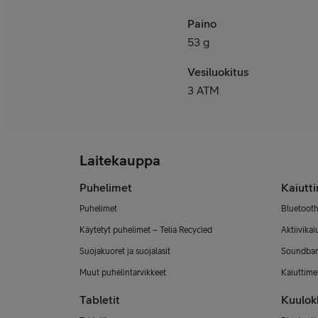
Paino
53 g
Vesiluokitus
3 ATM
Laitekauppa
Puhelimet
Kaiutt
Puhelimet
Bluetooth
Käytetyt puhelimet – Telia Recycled
Aktiivikai
Suojakuoret ja suojalasit
Soundbar
Muut puhelintarvikkeet
Kaiuttimet
Tabletit
Kuulok