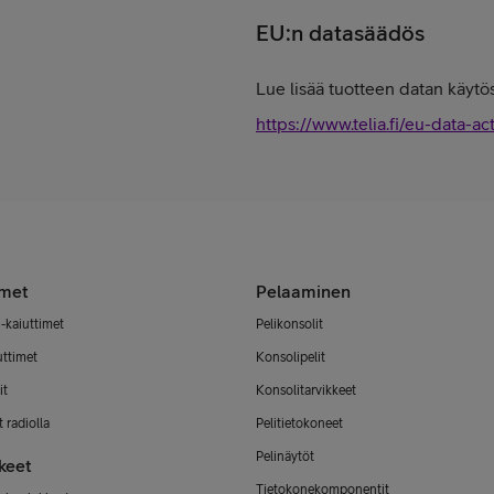
EU:n datasäädös
Lue lisää tuotteen datan käytös
https://www.telia.fi/eu-data-ac
imet
Pelaaminen
-kaiuttimet
Pelikonsolit
uttimet
Konsolipelit
it
Konsolitarvikkeet
 radiolla
Pelitietokoneet
Pelinäytöt
keet
Tietokonekomponentit