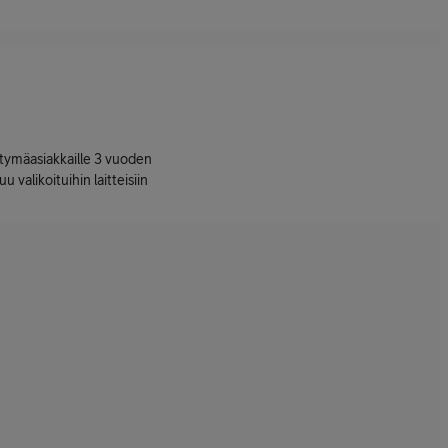
ttymäasiakkaille 3 vuoden
uu valikoituihin laitteisiin