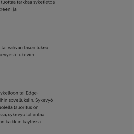
 tuottaa tarkkaa syketietoa
treeni ja
- tai vahvan tason tukea
 kevyesti tukeviin
lykelloon tai Edge-
ihin sovelluksiin. Sykevyö
olella (suoritus on
ssa, sykevyö tallentaa
än kaikkiin käytössä