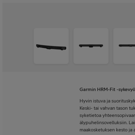
Garmin HRM-Fit -sykevy
Hyvin istuva ja suoritusky
Keski- tai vahvan tason tuk
syketietoa yhteensopivaan
älypuhelinsovelluksiin. La
maakosketuksen kesto ja a