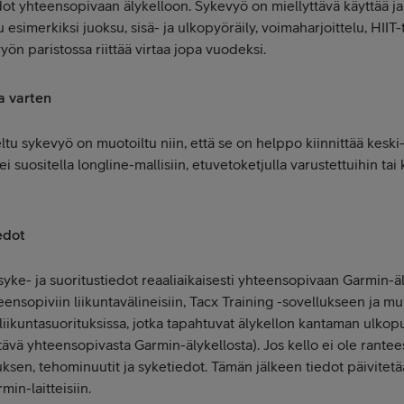
edot yhteensopivaan älykelloon. Sykevyö on miellyttävä käyttää ja
u esimerkiksi juoksu, sisä- ja ulkopyöräily, voimaharjoittelu, HIIT-
yön paristossa riittää virtaa jopa vuodeksi.
ia varten
teltu sykevyö on muotoiltu niin, että se on helppo kiinnittää keski
(ei suositella longline-mallisiin, etuvetoketjulla varustettuihin tai
edot
yke- ja suoritustiedot reaaliaikaisesti yhteensopivaan Garmin-ä
nsopiviin liikuntavälineisiin, Tacx Training -sovellukseen ja mu
liikuntasuorituksissa, jotka tapahtuvat älykellon kantaman ulkopu
tävä yhteensopivasta Garmin-älykellosta). Jos kello ei ole rantee
ksen, tehominuutit ja syketiedot. Tämän jälkeen tiedot päivitetä
min-laitteisiin.