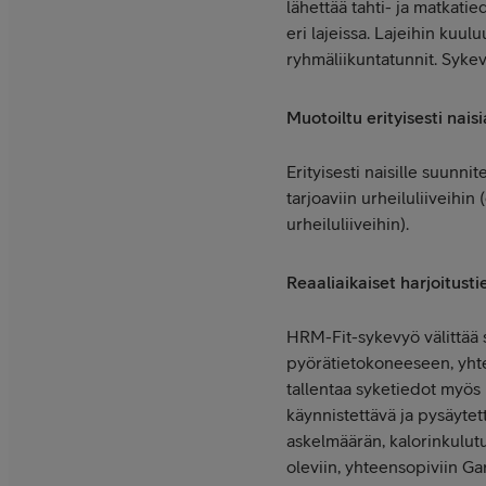
lähettää tahti- ja matkati
eri lajeissa. Lajeihin kuulu
ryhmäliikuntatunnit. Sykev
Muotoiltu erityisesti nais
Erityisesti naisille suunni
tarjoaviin urheiluliiveihin 
urheiluliiveihin).
Reaaliaikaiset harjoitusti
HRM-Fit-sykevyö välittää s
pyörätietokoneeseen, yhtee
tallentaa syketiedot myös 
käynnistettävä ja pysäytet
askelmäärän, kalorinkulutu
oleviin, yhteensopiviin Gar