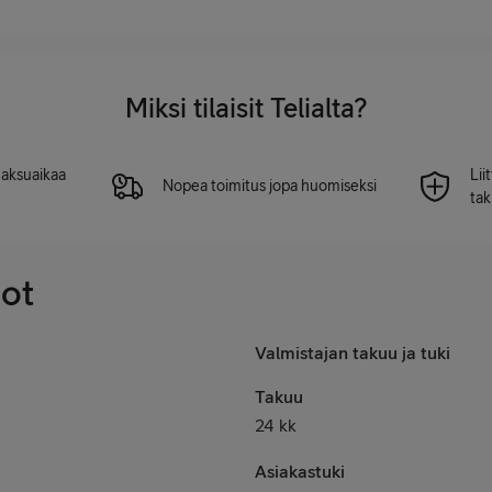
Miksi tilaisit Telialta?
 maksuaikaa
Lii
Nopea toimitus jopa huomiseksi
tak
dot
Valmistajan takuu ja tuki
Takuu
24 kk
Asiakastuki