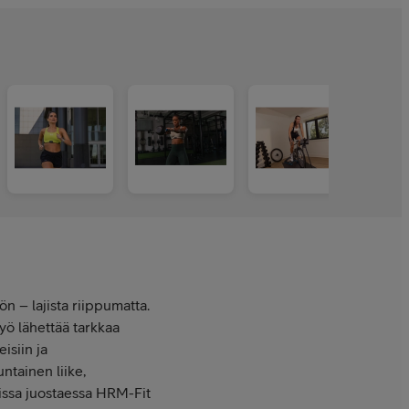
n – lajista riippumatta.
vyö lähettää tarkkaa
isiin ja
ntainen liike,
issa juostaessa HRM-Fit