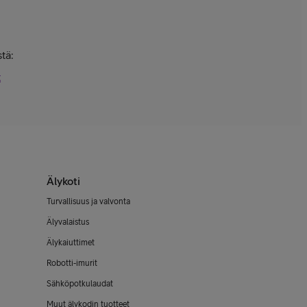
tä:
t
Älykoti
Turvallisuus ja valvonta
Älyvalaistus
Älykaiuttimet
Robotti-imurit
Sähköpotkulaudat
Muut älykodin tuotteet