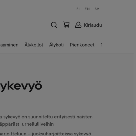
FI
EN
SV
Kirjaudu
laaminen
Älykellot
Älykoti
Pienkoneet
Nettilaitteet
sykevyö
va sykevyö on suunniteltu erityisesti naisten
äppärästi urheiluliiveihin
arjoitteluun – juoksuharjoitteissa sykevyö