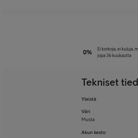
Ei korkoja, ei kuluja,
jopa 36 kuukautta
Tekniset tie
Yleistä
Väri
Musta
Akun kesto