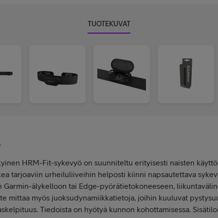
TUOTEKUVAT
ö
kyinen HRM-Fit-sykevyö on suunniteltu erityisesti naisten käyttöö
ea tarjoaviin urheiluliiveihin helposti kiinni napsautettava syke
 Garmin-älykelloon tai Edge-pyörätietokoneeseen, liikuntaväline
ite mittaa myös juoksudynamiikkatietoja, joihin kuuluvat pystysuu
skelpituus. Tiedoista on hyötyä kunnon kohottamisessa. Sisätilo