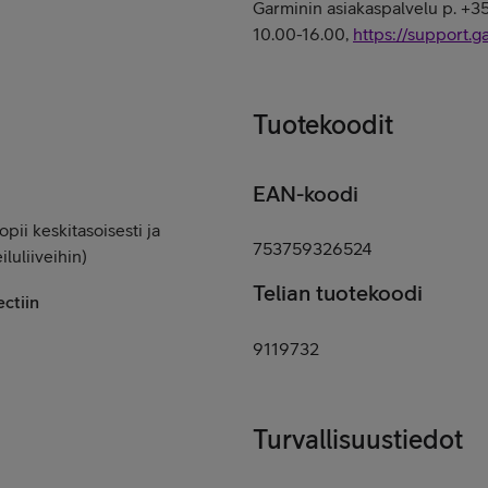
Garminin asiakaspalvelu p. +3
10.00-16.00,
https://support.g
Tuotekoodit
EAN-koodi
opii keskitasoisesti ja
753759326524
luliiveihin)
Telian tuotekoodi
ctiin
9119732
Turvallisuustiedot