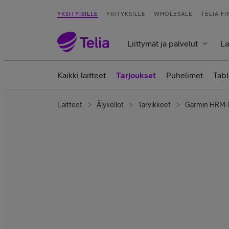
YKSITYISILLE
YRITYKSILLE
WHOLESALE
TELIA F
Liittymät ja palvelut
La
Kaikki laitteet
Tarjoukset
Puhelimet
Tabl
Laitteet
Älykellot
Tarvikkeet
Garmin HRM-F