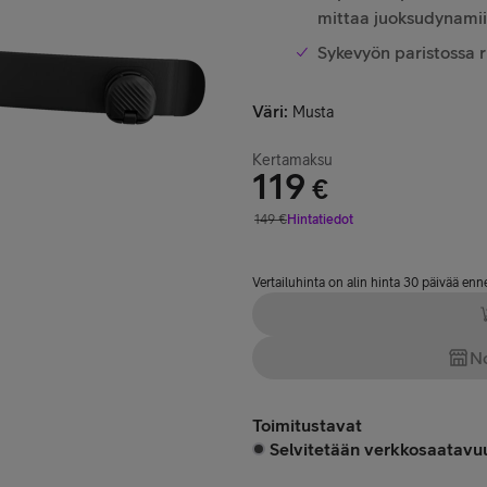
mittaa juoksudynamii
Sykevyön paristossa r
Väri
:
Musta
Kertamaksu
119
€
Hinta 119 €
149
€
Hintatiedot
Vertailuhinta 149 €
Vertailuhinta on alin hinta 30 päivää en
No
Toimitustavat
Selvitetään verkkosaatavuu