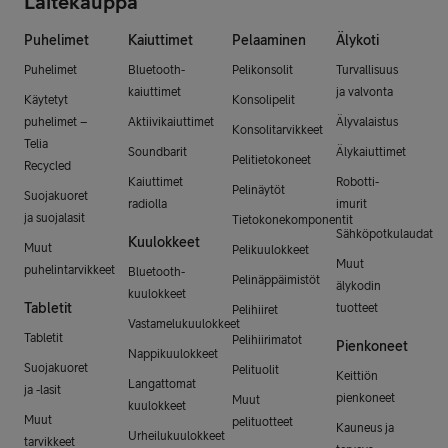
Laitekauppa
Puhelimet
Kaiuttimet
Pelaaminen
Älykoti
Puhelimet
Bluetooth-
Pelikonsolit
Turvallisuus
kaiuttimet
ja valvonta
Käytetyt
Konsolipelit
puhelimet –
Aktiivikaiuttimet
Älyvalaistus
Konsolitarvikkeet
Telia
Soundbarit
Älykaiuttimet
Pelitietokoneet
Recycled
Kaiuttimet
Robotti-
Pelinäytöt
Suojakuoret
radiolla
imurit
ja suojalasit
Tietokonekomponentit
Sähköpotkulaudat
Kuulokkeet
Muut
Pelikuulokkeet
Muut
puhelintarvikkeet
Bluetooth-
Pelinäppäimistöt
älykodin
kuulokkeet
Tabletit
tuotteet
Pelihiiret
Vastamelukuulokkeet
Tabletit
Pelihiirimatot
Pienkoneet
Nappikuulokkeet
Suojakuoret
Pelituolit
Keittiön
Langattomat
ja -lasit
pienkoneet
Muut
kuulokkeet
Muut
pelituotteet
Kauneus ja
Urheilukuulokkeet
tarvikkeet