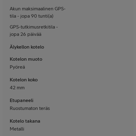
Akun maksimaalinen GPS-
tila - jopa 90 tunti(a)
GPS-tutkimusretkitila -
jopa 26 päivää
Älykellon kotelo
Kotelon muoto
Pyöreä
Kotelon koko
42 mm
Etupaneeli
Ruostumaton teräs
Kotelo takana
Metalli