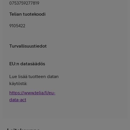
0753759277819
Telian tuotekoodi
9105422
Turvallisuustiedot
EU:n datasäädös
Lue lisää tuotteen datan
käytöstä:
https://www.telia.fi/eu-
data-act