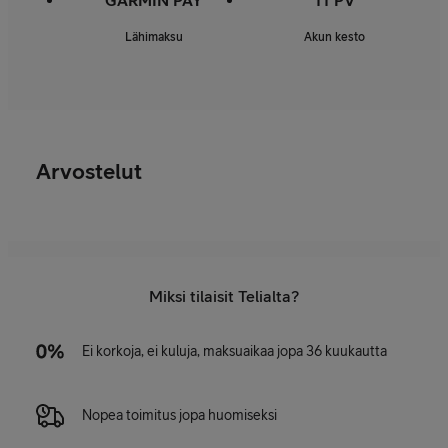
GARMIN PAY
11 PV
Lähimaksu
Akun kesto
Arvostelut
Miksi tilaisit Telialta?
Ei korkoja, ei kuluja, maksuaikaa jopa 36 kuukautta
Nopea toimitus jopa huomiseksi