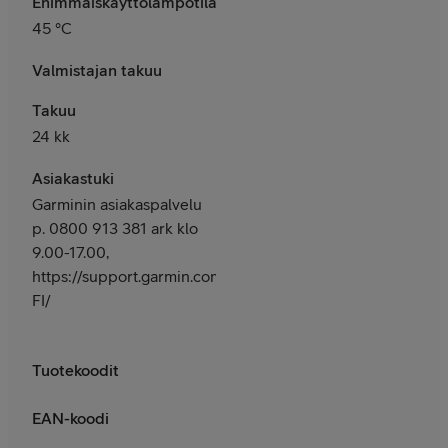
Enimmäiskäyttölämpötila
45 °C
Valmistajan takuu
Takuu
24 kk
Asiakastuki
Garminin asiakaspalvelu
p. 0800 913 381 ark klo
9.00-17.00,
https://support.garmin.com/fi-
FI/
Tuotekoodit
EAN-koodi