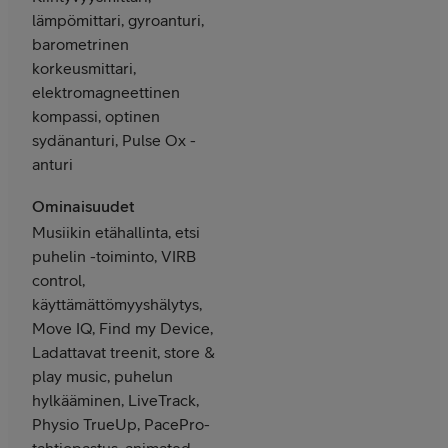
lämpömittari, gyroanturi,
barometrinen
korkeusmittari,
elektromagneettinen
kompassi, optinen
sydänanturi, Pulse Ox -
anturi
Ominaisuudet
Musiikin etähallinta, etsi
puhelin -toiminto, VIRB
control,
käyttämättömyyshälytys,
Move IQ, Find my Device,
Ladattavat treenit, store &
play music, puhelun
hylkääminen, LiveTrack,
Physio TrueUp, PacePro-
tahtiopastus, animated