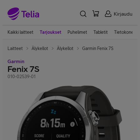
Kirjaudu
Kaikki laitteet
Tarjoukset
Puhelimet
Tabletit
Tietokoneet
Laitteet
Älykellot
Älykellot
Garmin Fenix 7S
Garmin
Fenix 7S
010-02539-01