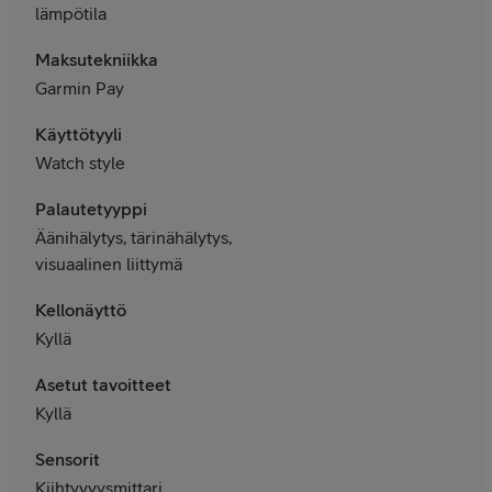
lämpötila
Maksutekniikka
Garmin Pay
Käyttötyyli
Watch style
Palautetyyppi
Äänihälytys, tärinähälytys,
visuaalinen liittymä
Kellonäyttö
Kyllä
Asetut tavoitteet
Kyllä
Sensorit
Kiihtyvyysmittari,