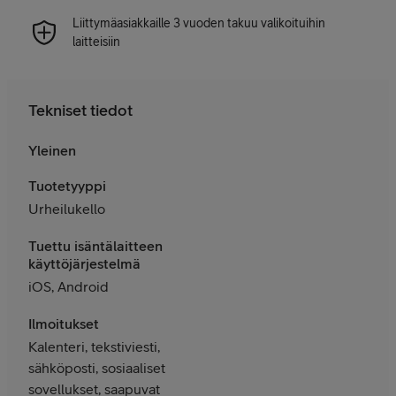
Liittymäasiakkaille 3 vuoden takuu valikoituihin
laitteisiin
Tekniset tiedot
Yleinen
Tuotetyyppi
Urheilukello
Tuettu isäntälaitteen
käyttöjärjestelmä
iOS, Android
Ilmoitukset
Kalenteri, tekstiviesti,
sähköposti, sosiaaliset
sovellukset, saapuvat