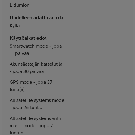
Litiumioni
Uudelleenladattava akku
Kyllä
Käyttöaikatiedot
Smartwatch mode - jopa
11 päivää
Akunsäästäjän katselutila
- jopa 38 päivää
GPS mode - jopa 37
tunti(a)
All satellite systems mode
- jopa 26 tuntia
All satellite systems with
music mode - jopa 7
tunti(a)