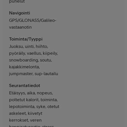
puhelut
Navigointi
GPS/GLONASS/Galileo-
vastaanotin
Toiminta/Tyyppi
Juoksu, uinti, hiihto,
pyöräily, vaellus, kiipeily,
snowboarding, soutu,
kajakkimelonta,
jumpmaster, sup-lautailu
Seurantatiedot
Etäisyys, aika, nopeus,
poltetut kalorit, toiminta,
lepotoiminta, syke, otetut
askeleet, kiivetyt
kerrokset, veren
happisaturaatio, stress