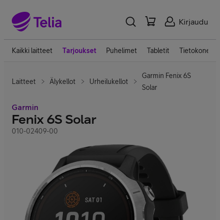
Kirjaudu
Kaikki laitteet
Tarjoukset
Puhelimet
Tabletit
Tietokoneet
Garmin Fenix 6S
Laitteet
Älykellot
Urheilukellot
Solar
Garmin
Fenix 6S Solar
010-02409-00