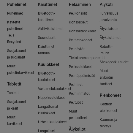
Puhelimet
Kaiuttimet
Pelaaminen
Älykoti
Puhelimet
Bluetooth-
Pelikonsolit
Turvallisuus
kaiuttimet
ja valvonta
Käytetyt
Konsolipelit
puhelimet –
Aktiivikaiuttimet
Älyvalaistus
Konsolitarvikkeet
Telia
Soundbarit
Älykaiuttimet
Pelitietokoneet
Recycled
Kaiuttimet
Robotti-
Pelinäytöt
Suojakuoret
radiolla
imurit
ja suojalasit
Tietokonekomponentit
Sähköpotkulaudat
Kuulokkeet
Muut
Pelikuulokkeet
Muut
puhelintarvikkeet
Bluetooth-
Pelinäppäimistöt
älykodin
kuulokkeet
Tabletit
tuotteet
Pelihiiret
Vastamelukuulokkeet
Tabletit
Pelihiirimatot
Pienkoneet
Nappikuulokkeet
Suojakuoret
Pelituolit
Keittiön
Langattomat
ja -lasit
pienkoneet
Muut
kuulokkeet
Muut
pelituotteet
Kauneus ja
Urheilukuulokkeet
tarvikkeet
terveys
Älykellot
Langalliset