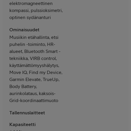
elektromagneettinen
kompassi, pulssioksimetri,
optinen sydänanturi
Ominaisuudet
Musiikin etähallinta, etsi
puhelin -toiminto, HR-
alueet, Bluetooth Smart -
tekniikka, VIRB control,
käyttämättömyyshälytys,
Move IQ, Find my Device,
Garmin Elevate, TrueUp,
Body Battery,
aurinkolataus, kaksois-
Grid-koordinaattimuoto
Tallennuslaitteet
Kapasiteetti