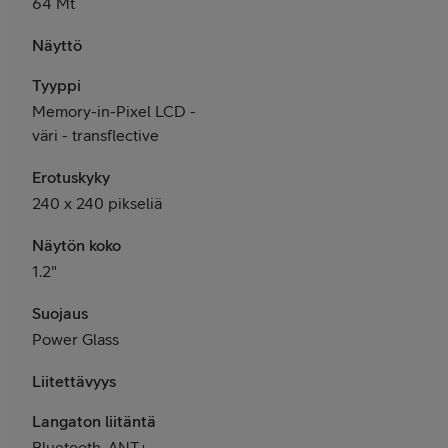
64 Mt
Näyttö
Tyyppi
Memory-in-Pixel LCD -
väri - transflective
Erotuskyky
240 x 240 pikseliä
Näytön koko
1.2"
Suojaus
Power Glass
Liitettävyys
Langaton liitäntä
Bluetooth, ANT+