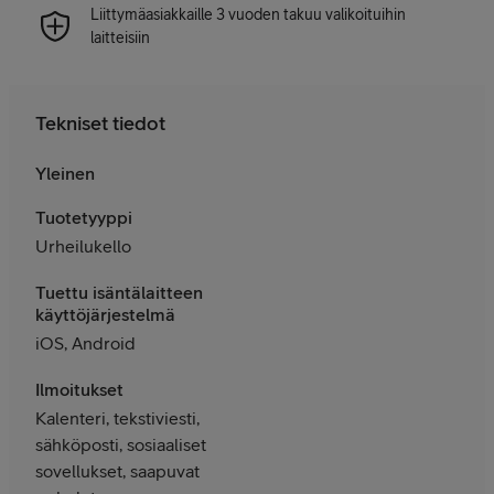
Liittymäasiakkaille 3 vuoden takuu valikoituihin
laitteisiin
Tekniset tiedot
Yleinen
Tuotetyyppi
Urheilukello
Tuettu isäntälaitteen
käyttöjärjestelmä
iOS, Android
Ilmoitukset
Kalenteri, tekstiviesti,
sähköposti, sosiaaliset
sovellukset, saapuvat