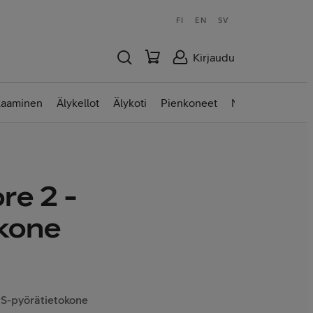
FI
EN
SV
Kirjaudu
laaminen
Älykellot
Älykoti
Pienkoneet
Nettilaitteet
re 2 -
okone
S-pyörätietokone