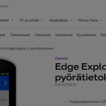
INLAND
itteet
TV ja viihde
Asiakastuki
Minun Telia
etit
Tietokoneet
Televisiot
Kaiuttimet
Kuulokkeet
Pe
rmin Edge Explore 2 -pyörätietokone
Garmin
Edge Explo
pyörätiet
010-02703-10
Helppokäyttöinen GP