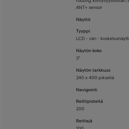
routing, kiihtyvyysmittari
ANT+ sensor
Näyttö
Tyyppi
LCD - väri - kosketusnäytt
Näytön koko
3"
Näytön tarkkuus
240 x 400 pikseliä
Navigointi
Reittipisteitä
200
Reittejä
100