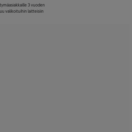
ttymäasiakkaille 3 vuoden
uu valikoituihin laitteisiin