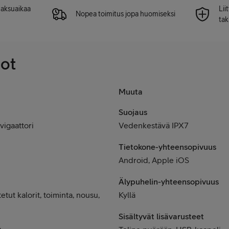
 maksuaikaa
Lii
Nopea toimitus jopa huomiseksi
tak
dot
Muuta
Suojaus
igaattori
Vedenkestävä IPX7
Tietokone-yhteensopivuus
Android, Apple iOS
Älypuhelin-yhteensopivuus
etut kalorit, toiminta, nousu,
Kyllä
Sisältyvät lisävarusteet
o