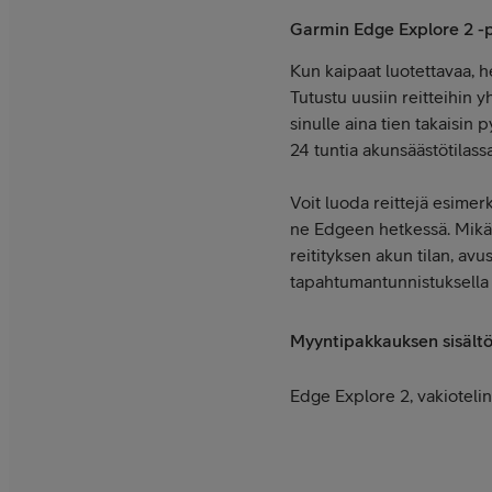
Garmin Edge Explore 2 -
Kun kaipaat luotettavaa, 
Tutustu uusiin reitteihin
sinulle aina tien takaisin
24 tuntia akunsäästötilassa
Voit luoda reittejä esimer
ne Edgeen hetkessä. Mikäl
reitityksen akun tilan, av
tapahtumantunnistuksella 
Myyntipakkauksen sisält
Edge Explore 2, vakiotelin