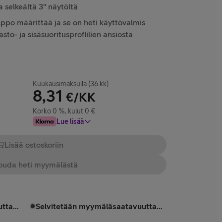
ja selkeältä 3" näytöltä
ppo määrittää ja se on heti käyttövalmis
asto- ja sisäsuoritusprofiilien ansiosta
Kuukausimaksulla (36 kk)
8,31
€/KK
Korko 0 %, kulut 0 €
Lue lisää
Lisää ostoskoriin
uda heti myymälästä
tta...
Selvitetään myymäläsaatavuutta...