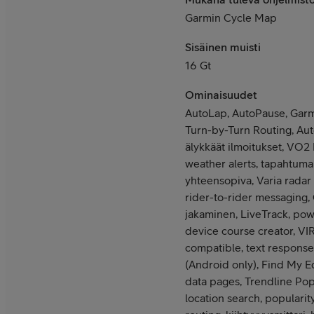
Garmin Cycle Map
Sisäinen muisti
16 Gt
Ominaisuudet
AutoLap, AutoPause, Garm
Turn-by-Turn Routing, Auto 
älykkäät ilmoitukset, VO2
weather alerts, tapahtumai
yhteensopiva, Varia radar
rider-to-rider messaging,
jakaminen, LiveTrack, po
device course creator, V
compatible, text response,
(Android only), Find My E
data pages, Trendline Pop
location search, populari