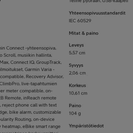
Teline pyörään, USB-kaapeli
Yhteensopivuusstandardit
IEC 60529
Mitat & paino
Leveys
in Connect -yhteensopiva,
5,57 cm
Scroll, musiikin hallinta,
 Max, Connect IQ, GroupTrack,
Syvyys
lmoitukset, Garmin Varia -
2,06 cm
 compatible, Recovery Advisor,
 ClimbPro, live-tapahtumien
Korkeus
wer meter compatible, on-
10,61 cm
IRB Remote, inReach remote
 reject phone call with text
Paino
dge, bike alarm, customizable
104 g
ularity Routing, on-device
Ympäristötiedot
ty heatmap, eBike smart range