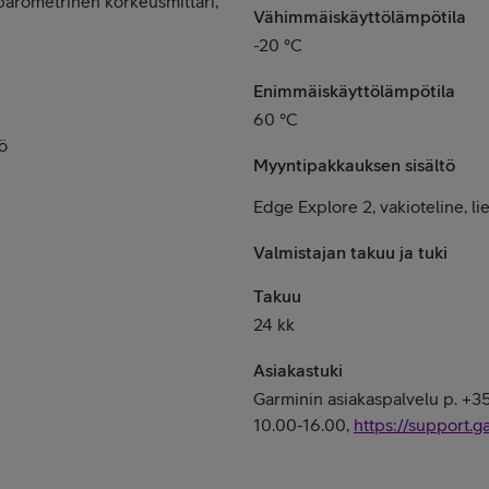
, barometrinen korkeusmittari,
Vähimmäiskäyttölämpötila
-20 °C
Enimmäiskäyttölämpötila
60 °C
ö
Myyntipakkauksen sisältö
Edge Explore 2, vakioteline, l
Valmistajan takuu ja tuki
Takuu
24 kk
Asiakastuki
Garminin asiakaspalvelu p. +3
10.00-16.00,
https://support.g