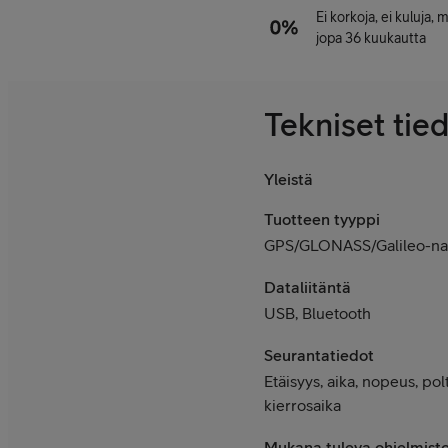
Ei korkoja, ei kuluja,
jopa 36 kuukautta
Tekniset tie
Yleistä
Tuotteen tyyppi
GPS/GLONASS/Galileo-nav
Dataliitäntä
USB, Bluetooth
Seurantatiedot
Etäisyys, aika, nopeus, polt
kierrosaika
Mukana tuleva ohjelmist