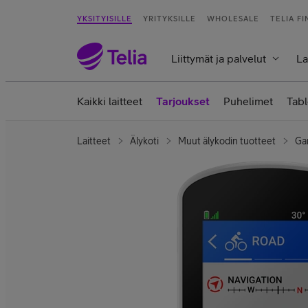
YKSITYISILLE
YRITYKSILLE
WHOLESALE
TELIA F
Liittymät ja palvelut
La
Kaikki laitteet
Tarjoukset
Puhelimet
Tabl
Laitteet
Älykoti
Muut älykodin tuotteet
Ga