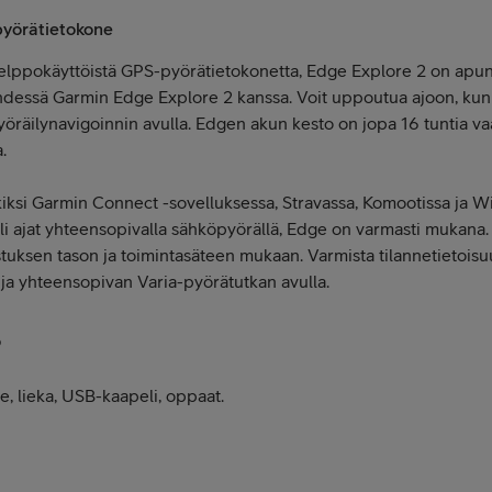
pyörätietokone
helppokäyttöistä GPS-pyörätietokonetta, Edge Explore 2 on apunas
 yhdessä Garmin Edge Explore 2 kanssa. Voit uppoutua ajoon, kun 
 pyöräilynavigoinnin avulla. Edgen akun kesto on jopa 16 tuntia va
.
kiksi Garmin Connect -sovelluksessa, Stravassa, Komootissa ja Wi
i ajat yhteensopivalla sähköpyörällä, Edge on varmasti mukana.
ustuksen tason ja toimintasäteen mukaan. Varmista tilannetietois
ja yhteensopivan Varia-pyörätutkan avulla.
ö
e, lieka, USB-kaapeli, oppaat.