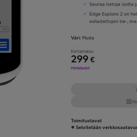
Seuraa tietoja isolta 
Edge Explore 2 on hel
esiladattujen tie-, ma
Väri
:
Musta
Kertamaksu
299
€
Hinta 299 €
Hintatiedot
No
Toimitustavat
Selvitetään verkkosaatavuu