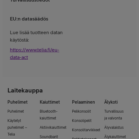
EU:n datasäädös
Lue lisää tuotteen datan
käytöstä:
https://www.telia.fi/eu-
data-act
Laitekauppa
Puhelimet
Kaiuttimet
Pelaaminen
Älykoti
Puhelimet
Bluetooth-
Pelikonsolit
Turvallisuus
kaiuttimet
ja valvonta
Käytetyt
Konsolipelit
puhelimet –
Aktiivikaiuttimet
Älyvalaistus
Konsolitarvikkeet
Telia
Soundbarit
Älykaiuttimet