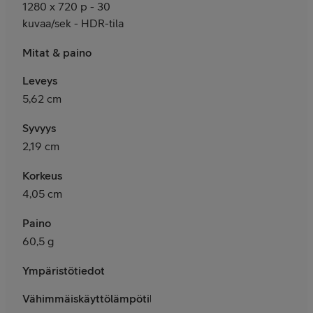
1280 x 720 p - 30
kuvaa/sek - HDR-tila
Mitat & paino
Leveys
5,62 cm
Syvyys
2,19 cm
Korkeus
4,05 cm
Paino
60,5 g
Ympäristötiedot
Vähimmäiskäyttölämpötila