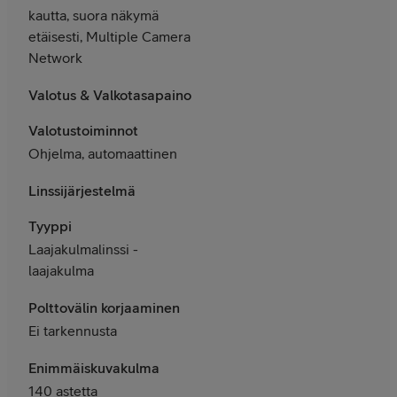
kautta, suora näkymä
etäisesti, Multiple Camera
Network
Valotus & Valkotasapaino
Valotustoiminnot
Ohjelma, automaattinen
Linssijärjestelmä
Tyyppi
Laajakulmalinssi -
laajakulma
Polttovälin korjaaminen
Ei tarkennusta
Enimmäiskuvakulma
140 astetta