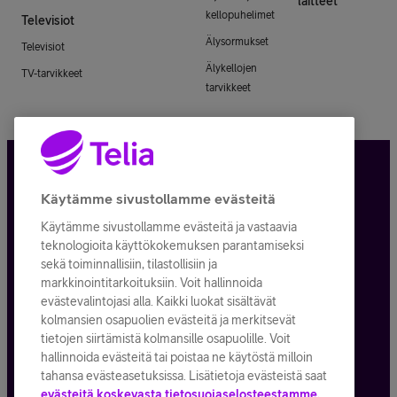
laitteet
kellopuhelimet
Televisiot
Älysormukset
Televisiot
Älykellojen
TV-tarvikkeet
tarvikkeet
Tietosuoja ja -turva
Käytämme sivustollamme evästeitä
Käytämme sivustollamme evästeitä ja vastaavia
Tilauksen peruuttaminen
teknologioita käyttökokemuksen parantamiseksi
sekä toiminnallisiin, tilastollisiin ja
Käyttöehdot
markkinointitarkoituksiin. Voit hallinnoida
evästevalintojasi alla. Kaikki luokat sisältävät
Evästeiden käyttö
kolmansien osapuolien evästeitä ja merkitsevät
tietojen siirtämistä kolmansille osapuolille. Voit
Toimitusehdot ja palvelukuvaukset
hallinnoida evästeitä tai poistaa ne käytöstä milloin
tahansa evästeasetuksissa. Lisätietoja evästeistä saat
evästeitä koskevasta tietosuojaselosteestamme.