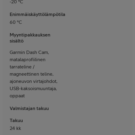
-20 °C
Enimmäiskäyttölämpötila
60 °C
Myyntipakkauksen
sisältö
Garmin Dash Cam,
matalaprofiilinen
tarrateline /
magneettinen teline,
ajoneuvon virtajohdot,
USB-kaksoismuuntaja,
oppaat
Valmistajan takuu
Takuu
24 kk