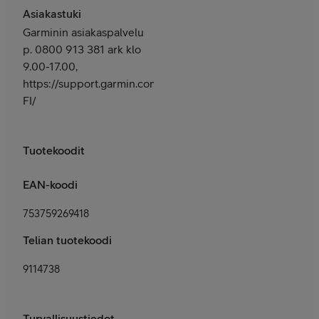
Asiakastuki
Garminin asiakaspalvelu
p. 0800 913 381 ark klo
9.00-17.00,
https://support.garmin.com/fi-
FI/
Tuotekoodit
EAN-koodi
753759269418
Telian tuotekoodi
9114738
Turvallisuustiedot