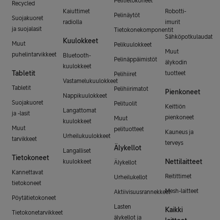
Pelitietokoneet
Recycled
Kaiuttimet
Robotti-
Pelinäytöt
Suojakuoret
radiolla
imurit
ja suojalasit
Tietokonekomponentit
Sähköpotkulaudat
Kuulokkeet
Muut
Pelikuulokkeet
Muut
puhelintarvikkeet
Bluetooth-
Pelinäppäimistöt
älykodin
kuulokkeet
Tabletit
tuotteet
Pelihiiret
Vastamelukuulokkeet
Tabletit
Pelihiirimatot
Pienkoneet
Nappikuulokkeet
Suojakuoret
Pelituolit
Keittiön
Langattomat
ja -lasit
pienkoneet
Muut
kuulokkeet
Muut
pelituotteet
Kauneus ja
Urheilukuulokkeet
tarvikkeet
terveys
Älykellot
Langalliset
Tietokoneet
Nettilaitteet
kuulokkeet
Älykellot
Kannettavat
Reitittimet
Urheilukellot
tietokoneet
Mesh-laitteet
Aktiivisuusrannekkeet
Pöytätietokoneet
Lasten
Kaikki
Tietokonetarvikkeet
älykellot ja