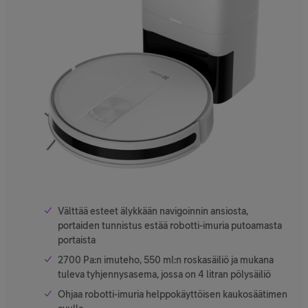
Välttää esteet älykkään navigoinnin ansiosta,
portaiden tunnistus estää robotti-imuria putoamasta
portaista
2700 Pa:n imuteho, 550 ml:n roskasäiliö ja mukana
tuleva tyhjennysasema, jossa on 4 litran pölysäiliö
Ohjaa robotti-imuria helppokäyttöisen kaukosäätimen