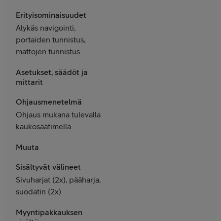
Erityisominaisuudet
Älykäs navigointi,
portaiden tunnistus,
mattojen tunnistus
Asetukset, säädöt ja
mittarit
Ohjausmenetelmä
Ohjaus mukana tulevalla
kaukosäätimellä
Muuta
Sisältyvät välineet
Sivuharjat (2x), pääharja,
suodatin (2x)
Myyntipakkauksen