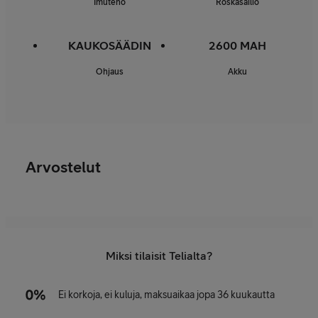
Imuteho
Roskasäiliö
KAUKOSÄÄDIN
2600 MAH
Ohjaus
Akku
Arvostelut
Miksi tilaisit Telialta?
Ei korkoja, ei kuluja, maksuaikaa jopa 36 kuukautta