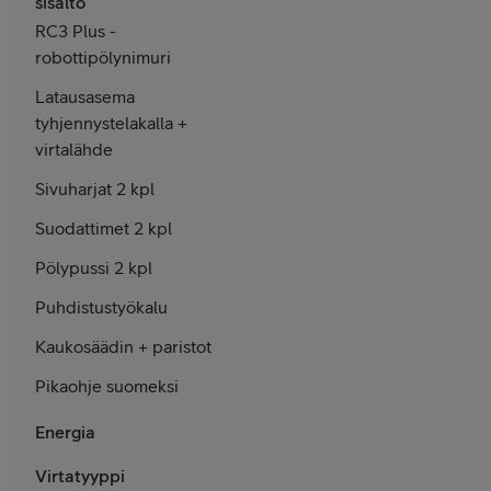
sisältö
RC3 Plus -
robottipölynimuri
Latausasema
tyhjennystelakalla +
virtalähde
Sivuharjat 2 kpl
Suodattimet 2 kpl
Pölypussi 2 kpl
Puhdistustyökalu
Kaukosäädin + paristot
Pikaohje suomeksi
Energia
Virtatyyppi