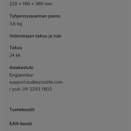
220 × 180 × 380 mm
Tyhjennysaseman paino
3,6 kg
Valmistajan takuu ja tuki
Takuu
24 kk
Asiakastuki
Englanniksi:
support.eu@ezvizlife.com
/ puh. 09 2293 1802
Tuotekoodit
EAN-koodi