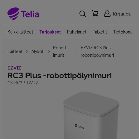
Kirjaudu
Kaikki laitteet
Tarjoukset
Puhelimet
Tabletit
Tietokoneet
Robotti-
EZVIZ RC3 Plus -
Laitteet
Älykoti
imurit
robottipölynimuri
EZVIZ
RC3 Plus -robottipölynimuri
CS-RC3P-TWT2