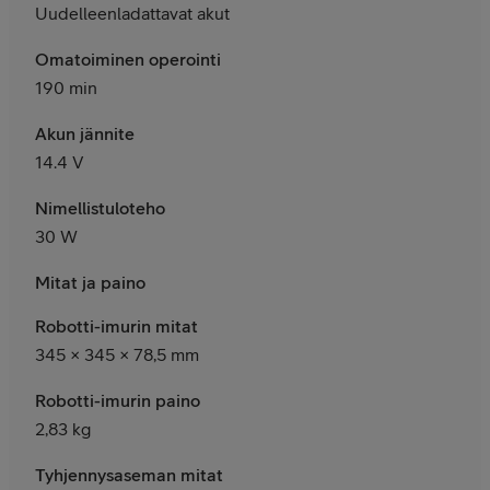
Uudelleenladattavat akut
Omatoiminen operointi
190 min
Akun jännite
14.4 V
Nimellistuloteho
30 W
Mitat ja paino
Robotti-imurin mitat
345 × 345 × 78,5 mm
Robotti-imurin paino
2,83 kg
Tyhjennysaseman mitat