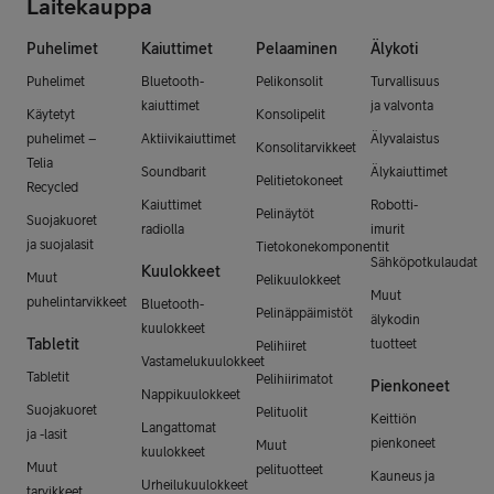
Laitekauppa
Puhelimet
Kaiuttimet
Pelaaminen
Älykoti
Puhelimet
Bluetooth-
Pelikonsolit
Turvallisuus
kaiuttimet
ja valvonta
Käytetyt
Konsolipelit
puhelimet –
Aktiivikaiuttimet
Älyvalaistus
Konsolitarvikkeet
Telia
Soundbarit
Älykaiuttimet
Pelitietokoneet
Recycled
Kaiuttimet
Robotti-
Pelinäytöt
Suojakuoret
radiolla
imurit
ja suojalasit
Tietokonekomponentit
Sähköpotkulaudat
Kuulokkeet
Muut
Pelikuulokkeet
Muut
puhelintarvikkeet
Bluetooth-
Pelinäppäimistöt
älykodin
kuulokkeet
Tabletit
tuotteet
Pelihiiret
Vastamelukuulokkeet
Tabletit
Pelihiirimatot
Pienkoneet
Nappikuulokkeet
Suojakuoret
Pelituolit
Keittiön
Langattomat
ja -lasit
pienkoneet
Muut
kuulokkeet
Muut
pelituotteet
Kauneus ja
Urheilukuulokkeet
tarvikkeet