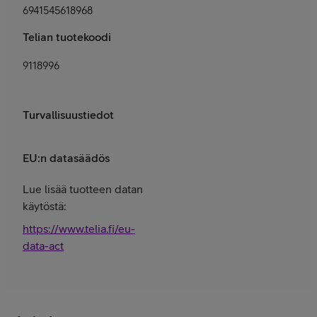
6941545618968
Telian tuotekoodi
9118996
Turvallisuustiedot
EU:n datasäädös
Lue lisää tuotteen datan
käytöstä:
https://www.telia.fi/eu-
data-act