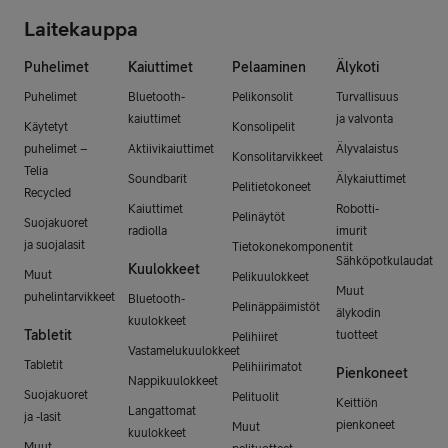
Laitekauppa
Puhelimet
Kaiuttimet
Pelaaminen
Älykoti
Puhelimet
Bluetooth-
Pelikonsolit
Turvallisuus
kaiuttimet
ja valvonta
Käytetyt
Konsolipelit
puhelimet –
Aktiivikaiuttimet
Älyvalaistus
Konsolitarvikkeet
Telia
Soundbarit
Älykaiuttimet
Pelitietokoneet
Recycled
Kaiuttimet
Robotti-
Pelinäytöt
Suojakuoret
radiolla
imurit
ja suojalasit
Tietokonekomponentit
Sähköpotkulaudat
Kuulokkeet
Muut
Pelikuulokkeet
Muut
puhelintarvikkeet
Bluetooth-
Pelinäppäimistöt
älykodin
kuulokkeet
Tabletit
tuotteet
Pelihiiret
Vastamelukuulokkeet
Tabletit
Pelihiirimatot
Pienkoneet
Nappikuulokkeet
Suojakuoret
Pelituolit
Keittiön
Langattomat
ja -lasit
pienkoneet
Muut
kuulokkeet
Muut