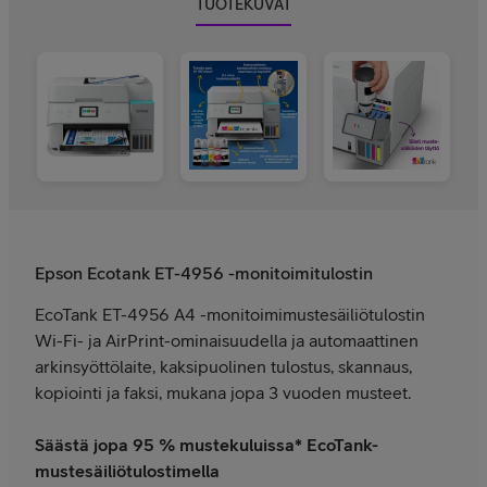
TUOTEKUVAT
Epson Ecotank ET-4956 -monitoimitulostin
EcoTank ET-4956 A4 -monitoimimustesäiliötulostin
Wi-Fi- ja AirPrint-ominaisuudella ja automaattinen
arkinsyöttölaite, kaksipuolinen tulostus, skannaus,
kopiointi ja faksi, mukana jopa 3 vuoden musteet.
Säästä jopa 95 % mustekuluissa* EcoTank-
mustesäiliötulostimella