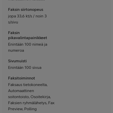
Faksin siirtonopeus
jopa 33,6 kt/s / noin 3
s/sivu
Faksin
pikavalintapainikkeet
Enintään 100 nimeä ja
numeroa
Sivumuisti
Enintään 100 sivua
Faksitoiminnot
Faksaus tietokoneelta,
Automaattinen
soitontoisto, Osoitekirja,
Faksien ryhmälähetys, Fax
Preview, Polling