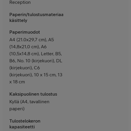
Reception
Paperin/tulostusmateriaalin
käsittely
Paperimuodot
A4 (21.0x29,7 cm), A5
(14,8x21,0 cm), A6
(10,5x14,8 cm), Letter, B5,
B6, No. 10 (kirjekuori), DL
(kirjekuori), C6
(kirjekuori), 10 x 15 cm, 13
x 18 cm
Kaksipuolinen tulostus
Kyllä (A4, tavallinen
paperi)
Tulostelokeron
kapasiteetti