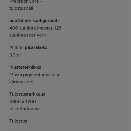
PrecisionCore -
tulostuspää
Suuttimen konfigurointi
400 suutinta (musta), 128
suutinta (per väri)
Minimi pisarakoko
3,3 pl
Mustetekniikka
Musta pigmenttimuste ja
värimusteet
Tulostustarkkuus
4800 x 1200
pistettä/tuuma
Tulostus