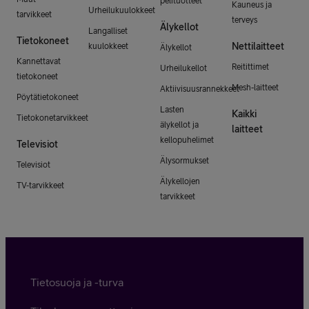
pelituotteet
Kauneus ja
Urheilukuulokkeet
tarvikkeet
terveys
Älykellot
Langalliset
Tietokoneet
Nettilaitteet
kuulokkeet
Älykellot
Kannettavat
Reitittimet
Urheilukellot
tietokoneet
Mesh-laitteet
Aktiivisuusrannekkeet
Pöytätietokoneet
Lasten
Kaikki
Tietokonetarvikkeet
älykellot ja
laitteet
kellopuhelimet
Televisiot
Älysormukset
Televisiot
Älykellojen
TV-tarvikkeet
tarvikkeet
Tietosuoja ja -turva