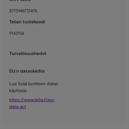
8715946731476
Telian tuotekoodi
9143156
Turvallisuustiedot
EU:n datasäädös
Lue lisää tuotteen datan
käytöstä:
https://www.telia.fi/eu-
data-act