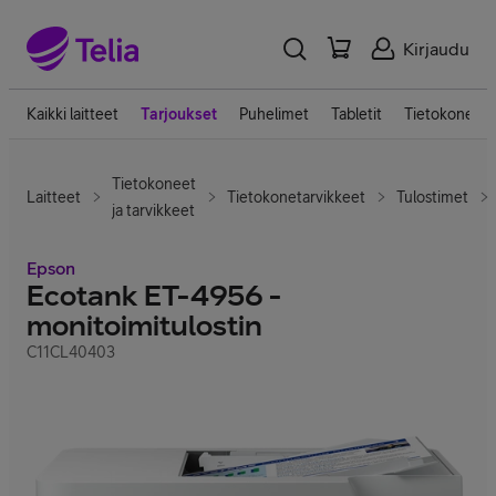
Kirjaudu
Kaikki laitteet
Tarjoukset
Puhelimet
Tabletit
Tietokoneet
Tietokoneet
Laitteet
Tietokonetarvikkeet
Tulostimet
ja tarvikkeet
Epson
Ecotank ET-4956 -
monitoimitulostin
C11CL40403