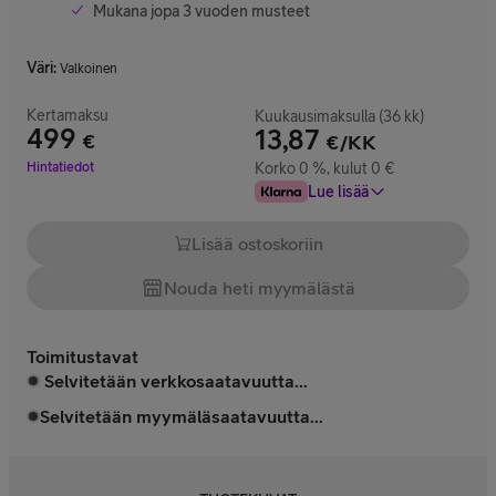
Mukana jopa 3 vuoden musteet
Väri
:
Valkoinen
Kertamaksu
Kuukausimaksulla (36 kk)
499
13,87
€
€/KK
Hinta 499 €
Hintatiedot
Korko 0 %, kulut 0 €
Lue lisää
Lisää ostoskoriin
Nouda heti myymälästä
Toimitustavat
Selvitetään verkkosaatavuutta...
Selvitetään myymäläsaatavuutta...