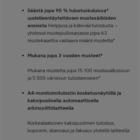
Säästä jopa 95 % tulostuskuluissa*
uudelleentäytettävien mustesäiliöiden
ansiosta
Helppoa ja kätevää tulostusta –
yhdessä mustepullosarjassa jopa 63
mustekasettia vastaava määrä mustetta*
Mukana jopa 3 vuoden musteet*
Mukana mustetta jopa 15 100 mustavalkosivun
ja 5 500 värisivun tulostamiseen*
A4-monitoimitulostin kosketusnäytöllä ja
kaksipuolisella automaattisella
arkinsyöttölaitteella
Korkealaatuinen kaksipuolinen tulostus,
kopiointi, skannaus ja faksaus yhdellä laitteella