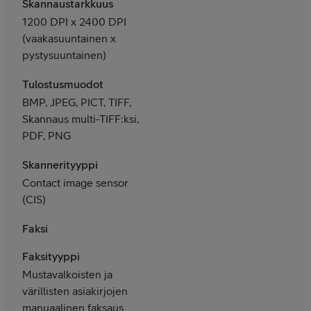
Skannaustarkkuus
1200 DPI x 2400 DPI
(vaakasuuntainen x
pystysuuntainen)
Tulostusmuodot
BMP, JPEG, PICT, TIFF,
Skannaus multi-TIFF:ksi,
PDF, PNG
Skannerityyppi
Contact image sensor
(CIS)
Faksi
Faksityyppi
Mustavalkoisten ja
värillisten asiakirjojen
manuaalinen faksaus