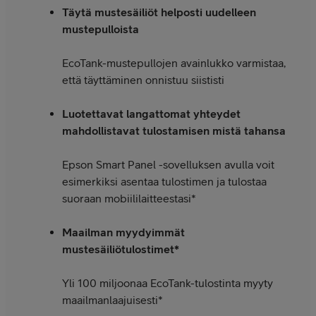
Täytä mustesäiliöt helposti uudelleen
mustepulloista
EcoTank-mustepullojen avainlukko varmistaa,
että täyttäminen onnistuu siististi
Luotettavat langattomat yhteydet
mahdollistavat tulostamisen mistä tahansa
Epson Smart Panel -sovelluksen avulla voit
esimerkiksi asentaa tulostimen ja tulostaa
suoraan mobiililaitteestasi*
Maailman myydyimmät
mustesäiliötulostimet*
Yli 100 miljoonaa EcoTank-tulostinta myyty
maailmanlaajuisesti*