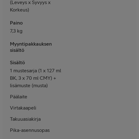
(Leveys x Syvyys x
Korkeus)
Paino
7,3 kg
Myyntipakkauksen
sisältö
Sisältö
1 mustesarja (1 x 127 ml
BK, 3 x 70 ml CMY) +
lisämuste (musta)
Päälaite
Virtakaapeli
Takuuasiakirja
Pika-asennusopas