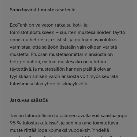
Sano hyvästit mustekaseteille
EcoTank on vaivaton ratkaisu koti- ja
toimistotulostukseen – suurten mustesäiliöiden täyttö
onnistuu helposti ja siististi, ja pullojen avainlukko
varmistaa, että säiliöön lisätään vain oikean väristä
mustetta. Etuosan mustetasomittarin ansiosta on
helppo nähdä, milloin mustesäiliö on vihdoin
täytettävä, ja mustesäiliön kannen päällä olevan
tyylikkään sinisen valon ansiosta voit myös seurata
tulostimesi tilaa yhdellä silmäyksellä.
Jatkuvaa säästöä
Tämän taloudellisen tulostimen avulla voit säästää jopa
95 % tulostuskuluissa*, ja sen mukana toimitettava
muste riittää jopa kolmeksi vuodeksi*. Yhdellä