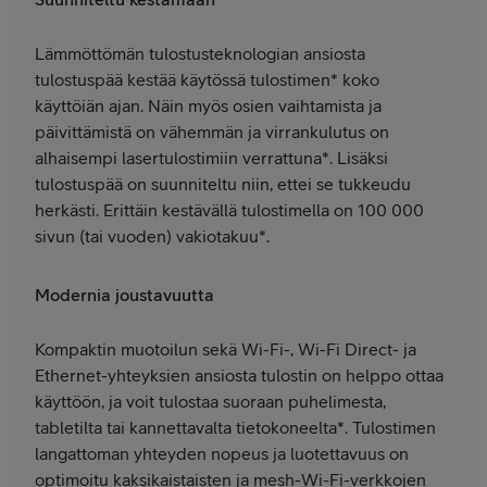
Lämmöttömän tulostusteknologian ansiosta
tulostuspää kestää käytössä tulostimen* koko
käyttöiän ajan. Näin myös osien vaihtamista ja
päivittämistä on vähemmän ja virrankulutus on
alhaisempi lasertulostimiin verrattuna*. Lisäksi
tulostuspää on suunniteltu niin, ettei se tukkeudu
herkästi. Erittäin kestävällä tulostimella on 100 000
sivun (tai vuoden) vakiotakuu*.
Modernia joustavuutta
Kompaktin muotoilun sekä Wi-Fi-, Wi-Fi Direct- ja
Ethernet-yhteyksien ansiosta tulostin on helppo ottaa
käyttöön, ja voit tulostaa suoraan puhelimesta,
tabletilta tai kannettavalta tietokoneelta*. Tulostimen
langattoman yhteyden nopeus ja luotettavuus on
optimoitu kaksikaistaisten ja mesh-Wi-Fi-verkkojen