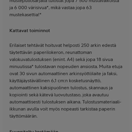
mustepullosarjalla tulostat jopa 7 500 mustavalkoista
ja 6 000 värisivua*, mikä vastaa jopa 63
mustekasettia!*
Kattavat toiminnot
Erilaiset tehtävät hoituvat helposti 250 arkin edestä
täytettävän paperilokeron, reunattoman
valokuvatulostuksen (enint. A4) sekä jopa 18 sivua
minuutissa* tulostavan nopeuden ansiosta. Muita etuja
ovat 30 sivun automaattinen arkinsyöttölaite ja faksi,
käyttäjäystävällinen 6,1 cm:n kosketusnäyttö,
automaattinen kaksipuolinen tulostus, skannaus ja
kopiointi sekä kätevä luovutustaso, joka avautuu
automaattisesti tulostuksen aikana. Tulostusmateriaali-
ikkunan avulla voit myös nopeasti tarkistaa paperin
täyttömäärän.
Suunniteltu kestämään