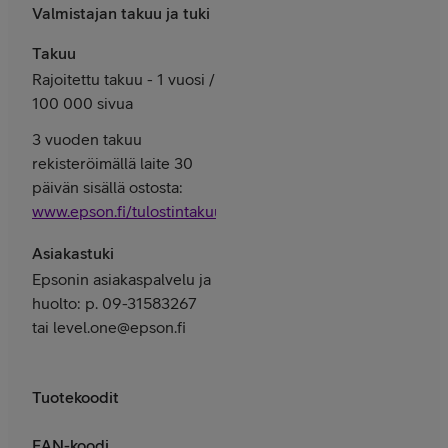
Valmistajan takuu ja tuki
Takuu
Rajoitettu takuu - 1 vuosi /
100 000 sivua
3 vuoden takuu
rekisteröimällä laite 30
päivän sisällä ostosta:
www.epson.fi/tulostintakuu
Asiakastuki
Epsonin asiakaspalvelu ja
huolto: p. 09-31583267
tai level.one@epson.fi
Tuotekoodit
EAN-koodi