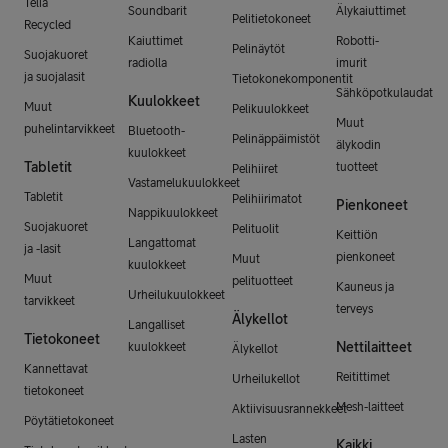
Telia
Soundbarit
Älykaiuttimet
Pelitietokoneet
Recycled
Kaiuttimet
Robotti-
Pelinäytöt
Suojakuoret
radiolla
imurit
ja suojalasit
Tietokonekomponentit
Sähköpotkulaudat
Kuulokkeet
Muut
Pelikuulokkeet
Muut
puhelintarvikkeet
Bluetooth-
Pelinäppäimistöt
älykodin
kuulokkeet
Tabletit
tuotteet
Pelihiiret
Vastamelukuulokkeet
Tabletit
Pelihiirimatot
Pienkoneet
Nappikuulokkeet
Suojakuoret
Pelituolit
Keittiön
Langattomat
ja -lasit
pienkoneet
Muut
kuulokkeet
Muut
pelituotteet
Kauneus ja
Urheilukuulokkeet
tarvikkeet
terveys
Älykellot
Langalliset
Tietokoneet
Nettilaitteet
kuulokkeet
Älykellot
Kannettavat
Reitittimet
Urheilukellot
tietokoneet
Mesh-laitteet
Aktiivisuusrannekkeet
Pöytätietokoneet
Lasten
Kaikki