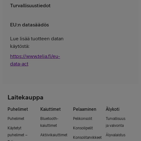
Turvallisuustiedot
EU:n datasäädös
Lue lisää tuotteen datan
käytöstä:
https://www.telia.fi/eu-
data-act
Laitekauppa
Puhelimet
Kaiuttimet
Pelaaminen
Älykoti
Puhelimet
Bluetooth-
Pelikonsolit
Turvallisuus
kaiuttimet
ja valvonta
Käytetyt
Konsolipelit
puhelimet –
Aktiivikaiuttimet
Älyvalaistus
Konsolitarvikkeet