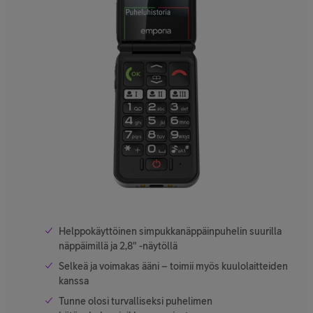
Helppokäyttöinen simpukkanäppäinpuhelin suurilla
näppäimillä ja 2,8" -näytöllä
Selkeä ja voimakas ääni – toimii myös kuulolaitteiden
kanssa
Tunne olosi turvalliseksi puhelimen