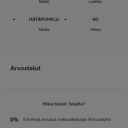
Näyttö
Luokitus
HÄTÄPUHELU
4G
Painike
Yhteys
Arvostelut
Miksi tilaisit Telialta?
Ei korkoja, ei kuluja, maksuaikaa jopa 36 kuukautta