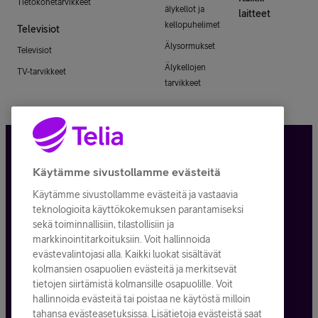
Tietokonetarvikkeet
älykellot ja
laitteet
kellopuhelimet
Televisiot
Älysormukset
Televisiot
Älykellojen
TV-tarvikkeet
tarvikkeet
Tietosuoja ja -turva
Käytämme sivustollamme evästeitä
Käytämme sivustollamme evästeitä ja vastaavia
Tilauksen peruuttaminen
teknologioita käyttökokemuksen parantamiseksi
sekä toiminnallisiin, tilastollisiin ja
Käyttöehdot
markkinointitarkoituksiin. Voit hallinnoida
evästevalintojasi alla. Kaikki luokat sisältävät
Evästeiden käyttö
kolmansien osapuolien evästeitä ja merkitsevät
tietojen siirtämistä kolmansille osapuolille. Voit
Toimitusehdot ja palvelukuvaukset
hallinnoida evästeitä tai poistaa ne käytöstä milloin
tahansa evästeasetuksissa. Lisätietoja evästeistä saat