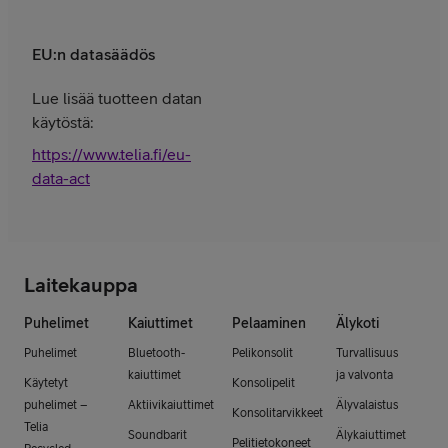
EU:n datasäädös
Lue lisää tuotteen datan
käytöstä:
https://www.telia.fi/eu-
data-act
Laitekauppa
Puhelimet
Kaiuttimet
Pelaaminen
Älykoti
Puhelimet
Bluetooth-
Pelikonsolit
Turvallisuus
kaiuttimet
ja valvonta
Käytetyt
Konsolipelit
puhelimet –
Aktiivikaiuttimet
Älyvalaistus
Konsolitarvikkeet
Telia
Soundbarit
Älykaiuttimet
Pelitietokoneet