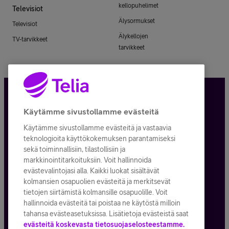
kellopuhelimet
Televisiot
Älysormukset
Televisiot
Älykellojen
TV-tarvikkeet
tarvikkeet
Tietosuoja ja -turva
Käytämme sivustollamme evästeitä
Käytämme sivustollamme evästeitä ja vastaavia
Tilauksen peruuttaminen
teknologioita käyttökokemuksen parantamiseksi
sekä toiminnallisiin, tilastollisiin ja
Käyttöehdot
markkinointitarkoituksiin. Voit hallinnoida
evästevalintojasi alla. Kaikki luokat sisältävät
Evästeiden käyttö
kolmansien osapuolien evästeitä ja merkitsevät
tietojen siirtämistä kolmansille osapuolille. Voit
Toimitusehdot ja palvelukuvaukset
hallinnoida evästeitä tai poistaa ne käytöstä milloin
tahansa evästeasetuksissa. Lisätietoja evästeistä saat
evästeitä koskevasta tietosuojaselosteestamme.