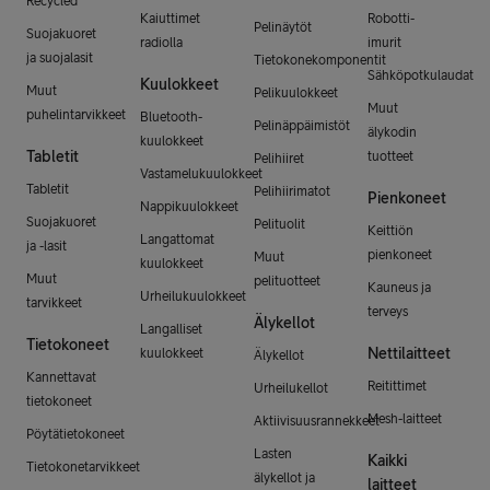
Recycled
Kaiuttimet
Robotti-
Pelinäytöt
Suojakuoret
radiolla
imurit
ja suojalasit
Tietokonekomponentit
Sähköpotkulaudat
Kuulokkeet
Muut
Pelikuulokkeet
Muut
puhelintarvikkeet
Bluetooth-
Pelinäppäimistöt
älykodin
kuulokkeet
Tabletit
tuotteet
Pelihiiret
Vastamelukuulokkeet
Tabletit
Pelihiirimatot
Pienkoneet
Nappikuulokkeet
Suojakuoret
Pelituolit
Keittiön
Langattomat
ja -lasit
pienkoneet
Muut
kuulokkeet
Muut
pelituotteet
Kauneus ja
Urheilukuulokkeet
tarvikkeet
terveys
Älykellot
Langalliset
Tietokoneet
Nettilaitteet
kuulokkeet
Älykellot
Kannettavat
Reitittimet
Urheilukellot
tietokoneet
Mesh-laitteet
Aktiivisuusrannekkeet
Pöytätietokoneet
Lasten
Kaikki
Tietokonetarvikkeet
älykellot ja
laitteet