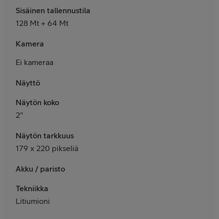
Sisäinen tallennustila
128 Mt + 64 Mt
K
amera
Ei kameraa
Näyttö
Näytön koko
2"
Näytön tarkkuus
179
x 220 pikseliä
Akku / paristo
Tekniikka
Litiumioni