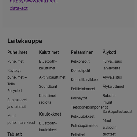
https://www.telia.fi/eu-
data-act
Laitekauppa
Puhelimet
Kaiuttimet
Pelaaminen
Älykoti
Puhelimet
Bluetooth-
Pelikonsolit
Turvallisuus
kaiuttimet
ja valvonta
Käytetyt
Konsolipelit
puhelimet –
Aktiivikaiuttimet
Älyvalaistus
Konsolitarvikkeet
Telia
Soundbarit
Älykaiuttimet
Pelitietokoneet
Recycled
Kaiuttimet
Robotti-
Pelinäytöt
Suojakuoret
radiolla
imurit
ja suojalasit
Tietokonekomponentit
Sähköpotkulaudat
Kuulokkeet
Muut
Pelikuulokkeet
Muut
puhelintarvikkeet
Bluetooth-
Pelinäppäimistöt
älykodin
kuulokkeet
Tabletit
tuotteet
Pelihiiret