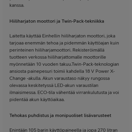
kanssa.
Hiiliharjaton moottori ja Twin-Pack‑tekniikka
Laitetta käyttää Einhellin hiiliharjaton moottori, joka
tarjoaa enemmän tehoa ja pidemmän käyttöajan kuin
perinteinen hiiliharjamoottori. Rekisteröimällä
tuotteen verkossa hiiliharjattomalle moottorille
myönnetään 10 vuoden takuu.Twin-Pack‑teknologian
ansiosta painepesuri toimii kahdella 18 V Power X-
Change ‑akulla. Akun varaustaso näkyy rungossa
olevassa keskitetyssä LED‑akun varaustilan
ilmaisimessa. ECO‑tila vähentää virrankulutusta ja voi
pidentää akun käyttöaikaa.
Tehokas puhdistus ja monipuoliset lisävarusteet
Enintään 105 barin käyttöpaineella ja jopa 270 litran