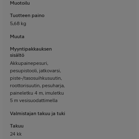
Muotoilu
Tuotteen paino
5,68 kg
Muuta
Myyntipakkauksen
sisältö
Akkupainepesuri,
pesupistooli, jatkovarsi,
piste‑/tasosuihkusuutin,
roottorisuutin, pesuharja,
paineletku 4 m, imuletku
5 m vesisuodattimella
Valmistajan takuu ja tuki
Takuu
24 kk