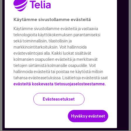
Tietosuoja ja -turva
Käytämme sivustollamme evästeitä
Käytämme sivustollamme evästeitä ja vastaavia
Tilauksen peruuttaminen
teknologioita käyttökokemuksen parantamiseksi
sekä toiminnallisiin, tilastollisiin ja
Käyttöehdot
markkinointitarkoituksiin. Voit hallinnoida
evästevalintojasi alla. Kaikki luokat sisältävät
Evästeiden käyttö
kolmansien osapuolien evästeitä ja merkitsevät
tietojen siirtämistä kolmansille osapuolille. Voit
Toimitusehdot ja palvelukuvaukset
hallinnoida evästeitä tai poistaa ne käytöstä milloin
tahansa evästeasetuksissa. Lisätietoja evästeistä saat
evästeitä koskevasta tietosuojaselosteestamme.
Kaikki hinnat ALV
25,5
%
Evästeasetukset
© Telia Company
2026
Hyväksy evästeet