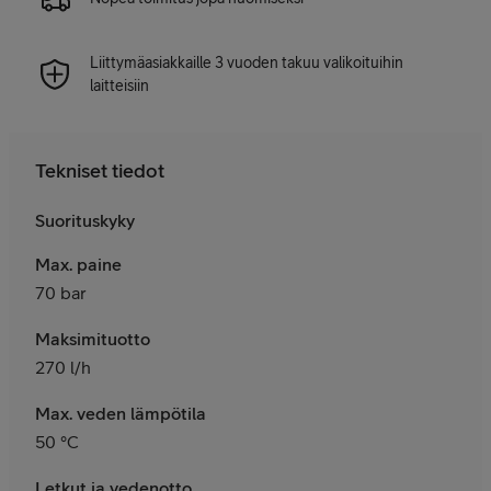
Liittymäasiakkaille 3 vuoden takuu valikoituihin
laitteisiin
Tekniset tiedot
Suorituskyky
Max. paine
70 bar
Maksimituotto
270 l/h
Max. veden lämpötila
50 °C
Letkut ja vedenotto