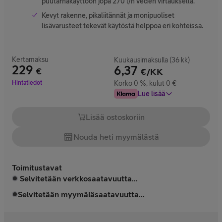
puutarhakäyttöön jopa 270 l/h veden virtauksella.
Kevyt rakenne, pikaliitännät ja monipuoliset
lisävarusteet tekevät käytöstä helppoa eri kohteissa.
Kertamaksu
Kuukausimaksulla (36 kk)
229
6,37
€
€/KK
Hinta 229 €
Hintatiedot
Korko 0 %, kulut 0 €
Lue lisää
Lisää ostoskoriin
Nouda heti myymälästä
Toimitustavat
Selvitetään verkkosaatavuutta...
Selvitetään myymäläsaatavuutta...