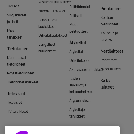
Vastamelukuulokkeet
Tabletit
Pelihiirimatot
Pienkoneet
Nappikuulokkeet
Suojakuoret
Pelituolit
Keittiön
Langattomat
ja -lasit
pienkoneet
Muut
kuulokkeet
Muut
pelituotteet
Kauneus ja
Urheilukuulokkeet
tarvikkeet
terveys
Älykellot
Langalliset
Tietokoneet
Nettilaitteet
kuulokkeet
Älykellot
Kannettavat
Reitittimet
Urheilukellot
tietokoneet
Mesh-laitteet
Aktiivisuusrannekkeet
Pöytätietokoneet
Lasten
Kaikki
Tietokonetarvikkeet
älykellot ja
laitteet
kellopuhelimet
Televisiot
Älysormukset
Televisiot
Älykellojen
TV-tarvikkeet
tarvikkeet