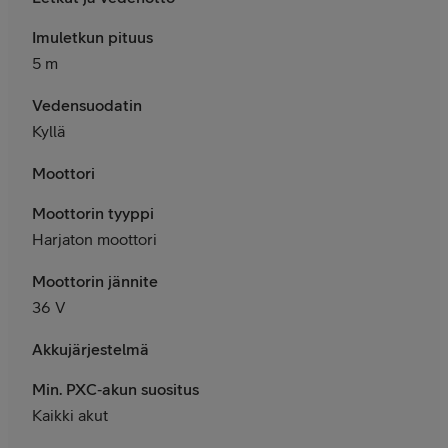
Imuletkun pituus
5 m
Vedensuodatin
Kyllä
Moottori
Moottorin tyyppi
Harjaton moottori
Moottorin jännite
36 V
Akkujärjestelmä
Min. PXC‑akun suositus
Kaikki akut