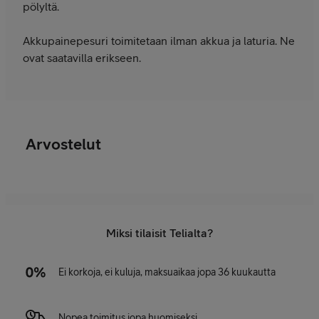
pölyltä.
Akkupainepesuri toimitetaan ilman akkua ja laturia. Ne
ovat saatavilla erikseen.
Arvostelut
Miksi tilaisit Telialta?
Ei korkoja, ei kuluja, maksuaikaa jopa 36 kuukautta
Nopea toimitus jopa huomiseksi