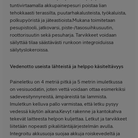
tuntivirtaamalla akkupainepesuri poistaa lian
tehokkaasti terassilta, puutarhakalusteista, työkaluista,
polkupyöristä ja jäteastioista.Mukana toimitetaan
pesupistooli, jatkovarsi, piste‑/tasosuihkusuutin,
roottorisuutin sekä pesuharja. Tarvikkeet voidaan
säilyttää tilaa säästävästi runkoon integroiduissa
säilytyslokeroissa.
Vedenotto useista lähteistä ja helppo käsiteltävyys
Paineletku on 4 metriä pitkä ja 5 metrin imuletkussa
on vesisuodatin, joten vettä voidaan ottaa esimerkiksi
sadevesitynnyreistä, ämpäreistä tai lammista.
Imuletkun kelluva pallo varmistaa, että letku pysyy
vedessä käytön aikana.Kevyt rakenne ja kantokahva
tekevät laitteesta helpon kuljettaa. Letkut ja tarvikkeet
liitetään nopeasti pikaliitäntäjärjestelmän avulla.
Integroitu akkusuoja suojaa akkuja roiskevedeltä ja