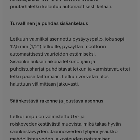
puutarhaletku kelautuu automaattisesti kelaan.
Turvallinen ja puhdas sisäänkelaus
Letkuun valmiiksi asennettu pysäytyspallo, joka sopii
12,5 mm (1/2") letkuille, pysäyttää moottorin
automaattisesti vaurioiden estämiseksi.
Sisäänkelauksen aikana letkunohjain ja
puhdistusharjat puhdistavat letkun ja varmistavat, ettei
letku pääse taittumaan. Letkun voi vetää ulos
haluttuun välimittaan jatkuvasti.
Säänkestävä rakenne ja joustava asennus
Letkurumpu on valmistettu UV‑ ja
roiskevedenkestävästä muovista, mikä takaa hyvän
säänkestävyyden. Jäännösveden tyhjennysaukko
mahdollistaa veden ja kosteuden poistamisen