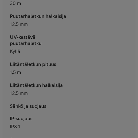
30 m
Puutarhaletkun halkaisija
12,5 mm
UV‑kestävä
puutarhaletku
Kyllä
Liitäntäletkun pituus
1,5 m
Liitäntäletkun halkaisija
12,5 mm
Sähkö ja suojaus
IP‑suojaus
IPX4