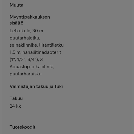
Muuta
Myyntipakkauksen
sisältö
Letkukela, 30 m
puutarhaletku,
seinäkiinnike, liitäntäletku
1,5 m, hanaliitinadapterit
(1", 1/2", 3/4"), 3
Aquastop‑pikaliitintä,
puutarharuisku
Valmistajan takuu ja tuki
Takuu
24 kk
Tuotekoodit