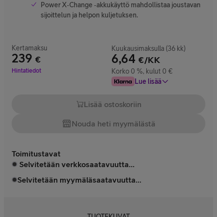
Power X‑Change ‑akkukäyttö mahdollistaa joustavan
sijoittelun ja helpon kuljetuksen.
Kertamaksu
Kuukausimaksulla (36 kk)
239
6,64
€
€/KK
Hinta 239 €
Hintatiedot
Korko 0 %, kulut 0 €
Lue lisää
Lisää ostoskoriin
Nouda heti myymälästä
Toimitustavat
Selvitetään verkkosaatavuutta...
Selvitetään myymäläsaatavuutta...
TUOTEKUVAT