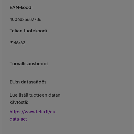
EAN-koodi
4006825682786
Telian tuotekoodi
9146762
Turvallisuustiedot
EU:n datasäädös
Lue lisää tuotteen datan
käytöstä:
https://www.telia.fi/eu-
data-act