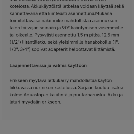
kotelosta. Akkukäyttöistä letkelaa voidaan käyttää sekä
kannettavana että kiinteästi asennettuna.Mukana
toimitettava seinäkiinnike mahdollistaa asennuksen
talon tai vajan seinään ja 90° kääntymisen vasemmalle
tai oikealle. Pysyvästi asennettu 1,5 m pitkä, 12,5 mm
(1/2") liitäntäletku sekä yleisimmille hanakokoille (1",
1/2", 3/4") sopivat adapterit helpottavat liittämistä.
Laajennettavissa ja valmis käyttöön
Erikseen myytävä letkukärry mahdollistaa käytön
liikkuvassa nurmikon kastelussa. Sarjaan kuuluu lisäksi
kolme Aquastop‑pikaliitintä ja puutarharuisku. Akku ja
laturi myydään erikseen.