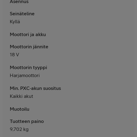
Asennus
Seinäteline
Kyllä
Moottori ja akku
Moottorin jännite
18 V
Moottorin tyyppi
Harjamoottori
Min. PXC‑akun suositus
Kaikki akut
Muotoilu
Tuotteen paino
9,702 kg