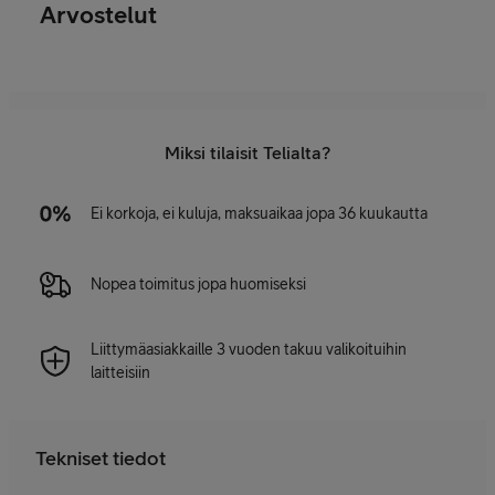
Arvostelut
Miksi tilaisit Telialta?
Ei korkoja, ei kuluja, maksuaikaa jopa 36 kuukautta
Nopea toimitus jopa huomiseksi
Liittymäasiakkaille 3 vuoden takuu valikoituihin
laitteisiin
Tekniset tiedot