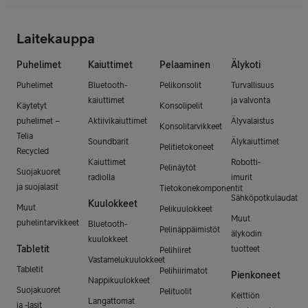
Laitekauppa
Puhelimet
Kaiuttimet
Pelaaminen
Älykoti
Puhelimet
Bluetooth-
Pelikonsolit
Turvallisuus
kaiuttimet
ja valvonta
Käytetyt
Konsolipelit
puhelimet –
Aktiivikaiuttimet
Älyvalaistus
Konsolitarvikkeet
Telia
Soundbarit
Älykaiuttimet
Pelitietokoneet
Recycled
Kaiuttimet
Robotti-
Pelinäytöt
Suojakuoret
radiolla
imurit
ja suojalasit
Tietokonekomponentit
Sähköpotkulaudat
Kuulokkeet
Muut
Pelikuulokkeet
Muut
puhelintarvikkeet
Bluetooth-
Pelinäppäimistöt
älykodin
kuulokkeet
Tabletit
tuotteet
Pelihiiret
Vastamelukuulokkeet
Tabletit
Pelihiirimatot
Pienkoneet
Nappikuulokkeet
Suojakuoret
Pelituolit
Keittiön
Langattomat
ja -lasit