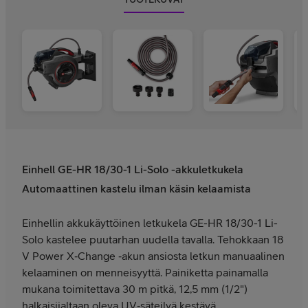
Einhell GE-HR 18/30-1 Li-Solo -akkuletkukela
Automaattinen kastelu ilman käsin kelaamista
Einhellin akkukäyttöinen letkukela GE-HR 18/30-1 Li-
Solo kastelee puutarhan uudella tavalla. Tehokkaan 18
V Power X‑Change ‑akun ansiosta letkun manuaalinen
kelaaminen on menneisyyttä. Painiketta painamalla
mukana toimitettava 30 m pitkä, 12,5 mm (1/2")
halkaisijaltaan oleva UV‑säteilyä kestävä