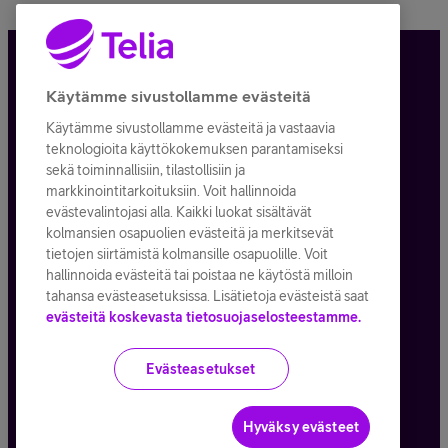
Tietosuoja ja -turva
Käytämme sivustollamme evästeitä
Käytämme sivustollamme evästeitä ja vastaavia
Tilauksen peruuttaminen
teknologioita käyttökokemuksen parantamiseksi
sekä toiminnallisiin, tilastollisiin ja
Käyttöehdot
markkinointitarkoituksiin. Voit hallinnoida
evästevalintojasi alla. Kaikki luokat sisältävät
Evästeiden käyttö
kolmansien osapuolien evästeitä ja merkitsevät
tietojen siirtämistä kolmansille osapuolille. Voit
Toimitusehdot ja palvelukuvaukset
hallinnoida evästeitä tai poistaa ne käytöstä milloin
tahansa evästeasetuksissa. Lisätietoja evästeistä saat
evästeitä koskevasta tietosuojaselosteestamme.
Kaikki hinnat ALV
25,5
%
Evästeasetukset
© Telia Company
2026
Hyväksy evästeet