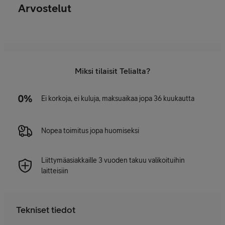
Arvostelut
Miksi tilaisit Telialta?
Ei korkoja, ei kuluja, maksuaikaa jopa 36 kuukautta
Nopea toimitus jopa huomiseksi
Liittymäasiakkaille 3 vuoden takuu valikoituihin
laitteisiin
Tekniset tiedot