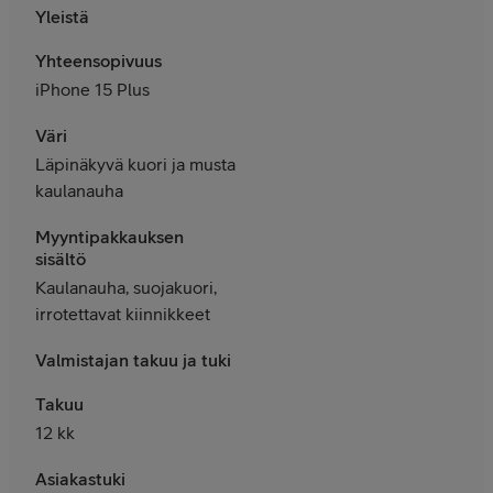
Yleistä
Yhteensopivuus
iPhone 15 Plus
Väri
Läpinäkyvä kuori ja musta
kaulanauha
Myyntipakkauksen
sisältö
Kaulanauha, suojakuori,
irrotettavat kiinnikkeet
Valmistajan takuu ja tuki
Takuu
12 kk
Asiakastuki