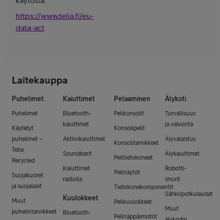
https://www.telia.fi/eu-
data-act
Laitekauppa
Puhelimet
Kaiuttimet
Pelaaminen
Älykoti
Puhelimet
Bluetooth-
Pelikonsolit
Turvallisuus
kaiuttimet
ja valvonta
Käytetyt
Konsolipelit
puhelimet –
Aktiivikaiuttimet
Älyvalaistus
Konsolitarvikkeet
Telia
Soundbarit
Älykaiuttimet
Pelitietokoneet
Recycled
Kaiuttimet
Robotti-
Pelinäytöt
Suojakuoret
radiolla
imurit
ja suojalasit
Tietokonekomponentit
Sähköpotkulaudat
Kuulokkeet
Muut
Pelikuulokkeet
Muut
puhelintarvikkeet
Bluetooth-
Pelinäppäimistöt
älykodin