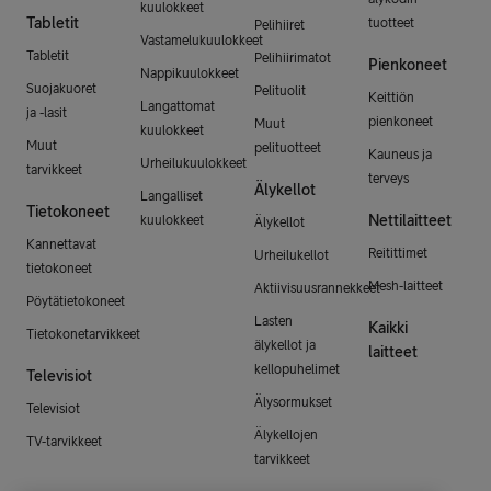
kuulokkeet
Tabletit
tuotteet
Pelihiiret
Vastamelukuulokkeet
Tabletit
Pelihiirimatot
Pienkoneet
Nappikuulokkeet
Suojakuoret
Pelituolit
Keittiön
Langattomat
ja -lasit
pienkoneet
Muut
kuulokkeet
Muut
pelituotteet
Kauneus ja
Urheilukuulokkeet
tarvikkeet
terveys
Älykellot
Langalliset
Tietokoneet
Nettilaitteet
kuulokkeet
Älykellot
Kannettavat
Reitittimet
Urheilukellot
tietokoneet
Mesh-laitteet
Aktiivisuusrannekkeet
Pöytätietokoneet
Lasten
Kaikki
Tietokonetarvikkeet
älykellot ja
laitteet
kellopuhelimet
Televisiot
Älysormukset
Televisiot
Älykellojen
TV-tarvikkeet
tarvikkeet