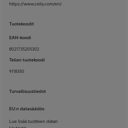
https://www.celly.com/en/support
Tuotekoodit
EAN-koodi
8021735205302
Telian tuotekoodi
9118350
Turvallisuustiedot
EU:n datasäädös
Lue lisää tuotteen datan
käytöstä: