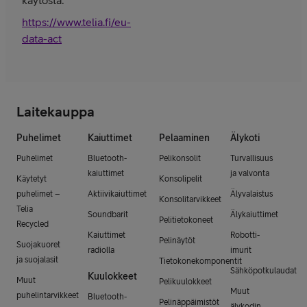
https://www.telia.fi/eu-
data-act
Laitekauppa
Puhelimet
Kaiuttimet
Pelaaminen
Älykoti
Puhelimet
Bluetooth-
Pelikonsolit
Turvallisuus
kaiuttimet
ja valvonta
Käytetyt
Konsolipelit
puhelimet –
Aktiivikaiuttimet
Älyvalaistus
Konsolitarvikkeet
Telia
Soundbarit
Älykaiuttimet
Pelitietokoneet
Recycled
Kaiuttimet
Robotti-
Pelinäytöt
Suojakuoret
radiolla
imurit
ja suojalasit
Tietokonekomponentit
Sähköpotkulaudat
Kuulokkeet
Muut
Pelikuulokkeet
Muut
puhelintarvikkeet
Bluetooth-
Pelinäppäimistöt
älykodin