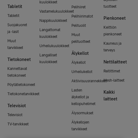
kuulokkeet
Tabletit
tuotteet
Pelihiiret
Vastamelukuulokkeet
Tabletit
Pelihiirimatot
Pienkoneet
Nappikuulokkeet
Suojakuoret
Pelituolit
Keittiön
Langattomat
ja -lasit
pienkoneet
Muut
kuulokkeet
Muut
pelituotteet
Kauneus ja
Urheilukuulokkeet
tarvikkeet
terveys
Älykellot
Langalliset
Tietokoneet
Nettilaitteet
kuulokkeet
Älykellot
Kannettavat
Reitittimet
Urheilukellot
tietokoneet
Mesh-laitteet
Aktiivisuusrannekkeet
Pöytätietokoneet
Lasten
Kaikki
Tietokonetarvikkeet
älykellot ja
laitteet
kellopuhelimet
Televisiot
Älysormukset
Televisiot
Älykellojen
TV-tarvikkeet
tarvikkeet