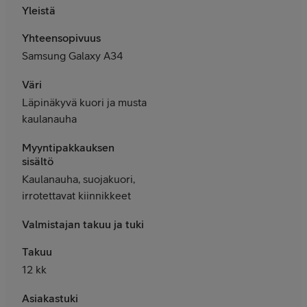
Yleistä
Yhteensopivuus
Samsung Galaxy A34
Väri
Läpinäkyvä kuori ja musta
kaulanauha
Myyntipakkauksen
sisältö
Kaulanauha, suojakuori,
irrotettavat kiinnikkeet
Valmistajan takuu ja tuki
Takuu
12 kk
Asiakastuki