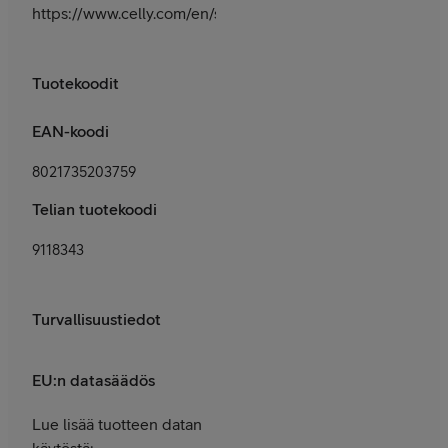
https://www.celly.com/en/support
Tuotekoodit
EAN-koodi
8021735203759
Telian tuotekoodi
9118343
Turvallisuustiedot
EU:n datasäädös
Lue lisää tuotteen datan
käytöstä: