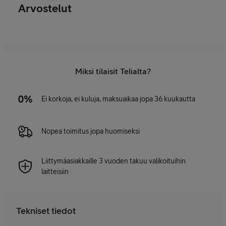
Arvostelut
Miksi tilaisit Telialta?
Ei korkoja, ei kuluja, maksuaikaa jopa 36 kuukautta
Nopea toimitus jopa huomiseksi
Liittymäasiakkaille 3 vuoden takuu valikoituihin
laitteisiin
Tekniset tiedot