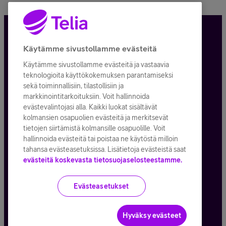
Tietosuoja ja -turva
Käytämme sivustollamme evästeitä
Käytämme sivustollamme evästeitä ja vastaavia
Tilauksen peruuttaminen
teknologioita käyttökokemuksen parantamiseksi
sekä toiminnallisiin, tilastollisiin ja
Käyttöehdot
markkinointitarkoituksiin. Voit hallinnoida
evästevalintojasi alla. Kaikki luokat sisältävät
Evästeiden käyttö
kolmansien osapuolien evästeitä ja merkitsevät
tietojen siirtämistä kolmansille osapuolille. Voit
Toimitusehdot ja palvelukuvaukset
hallinnoida evästeitä tai poistaa ne käytöstä milloin
tahansa evästeasetuksissa. Lisätietoja evästeistä saat
evästeitä koskevasta tietosuojaselosteestamme.
Kaikki hinnat ALV
25,5
%
Evästeasetukset
© Telia Company
2026
Hyväksy evästeet