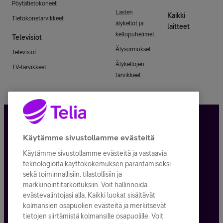
Pöytätietokoneet
Lasten
Kaikki
Tietokonetarvikkeet
älykellot ja
laitteet
kellopuhelimet
Televisiot
Älysormukset
Televisiot
Älykellojen
TV-tarvikkeet
tarvikkeet
Tietosuoja ja -turva
Käytämme sivustollamme evästeitä
Käytämme sivustollamme evästeitä ja vastaavia
Tilauksen peruuttaminen
teknologioita käyttökokemuksen parantamiseksi
sekä toiminnallisiin, tilastollisiin ja
Käyttöehdot
markkinointitarkoituksiin. Voit hallinnoida
evästevalintojasi alla. Kaikki luokat sisältävät
Evästeiden käyttö
kolmansien osapuolien evästeitä ja merkitsevät
tietojen siirtämistä kolmansille osapuolille. Voit
Toimitusehdot ja palvelukuvaukset