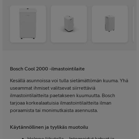
Bosch Cool 2000 -ilmastointilaite
Kesällä asunnoissa voi tulla sietämättömän kuuma. Yhä
useammat ihmiset valitsevat siirrettäviä
ilmastointilaitteita paetakseen kuumuutta. Bosch
tarjoaa korkealaatuisia ilmastointilaitteita ilman
poraamista tai monimutkaista asennusta.
Käytännöllinen ja tyylikäs muotoilu
Helppo liikutella – Integroidut kahvat ja