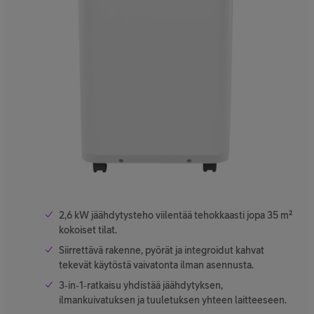
2,6 kW jäähdytysteho viilentää tehokkaasti jopa 35 m²
kokoiset tilat.
Siirrettävä rakenne, pyörät ja integroidut kahvat
tekevät käytöstä vaivatonta ilman asennusta.
3‑in‑1‑ratkaisu yhdistää jäähdytyksen,
ilmankuivatuksen ja tuuletuksen yhteen laitteeseen.