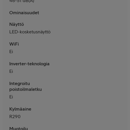
46-51 dB(A)
Ominaisuudet
Näyttö
LED-kosketusnäyttö
WiFi
Ei
Inverter-teknologia
Ei
Integroitu
poistoilmaletku
Ei
Kylmäaine
R290
Muotoilu