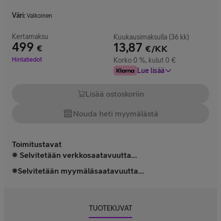
Väri
:
Valkoinen
Kertamaksu
Kuukausimaksulla (36 kk)
499
13,87
€
€/KK
Hinta 499 €
Hintatiedot
Korko 0 %, kulut 0 €
Lue lisää
Lisää ostoskoriin
Nouda heti myymälästä
Toimitustavat
Selvitetään verkkosaatavuutta...
Selvitetään myymäläsaatavuutta...
TUOTEKUVAT