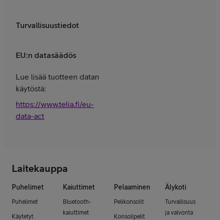
Turvallisuustiedot
EU:n datasäädös
Lue lisää tuotteen datan
käytöstä:
https://www.telia.fi/eu-
data-act
Laitekauppa
Puhelimet
Kaiuttimet
Pelaaminen
Älykoti
Puhelimet
Bluetooth-
Pelikonsolit
Turvallisuus
kaiuttimet
ja valvonta
Käytetyt
Konsolipelit