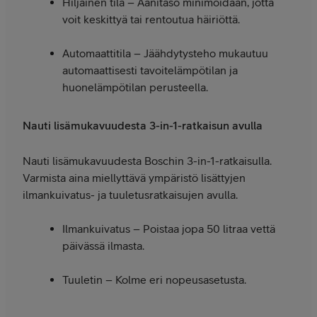
Hiljainen tila – Äänitaso minimoidaan, jotta
voit keskittyä tai rentoutua häiriöttä.
Automaattitila – Jäähdytysteho mukautuu
automaattisesti tavoitelämpötilan ja
huonelämpötilan perusteella.
Nauti lisämukavuudesta 3-in-1-ratkaisun avulla
Nauti lisämukavuudesta Boschin 3-in-1-ratkaisulla.
Varmista aina miellyttävä ympäristö lisättyjen
ilmankuivatus- ja tuuletusratkaisujen avulla.
Ilmankuivatus – Poistaa jopa 50 litraa vettä
päivässä ilmasta.
Tuuletin – Kolme eri nopeusasetusta.