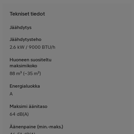
Tekniset tiedot
Jäähdytys
Jäähdytysteho
2.6 kW / 9000 BTU/h
Huoneen suositeltu
maksimikoko
88 m³ (~35 m²)
Energialuokka
A
Maksimi äänitaso
64 dB(A)
Äänenpaine (min.-maks.)