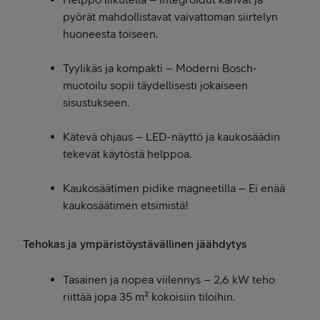
pyörät mahdollistavat vaivattoman siirtelyn
huoneesta toiseen.
Tyylikäs ja kompakti – Moderni Bosch-
muotoilu sopii täydellisesti jokaiseen
sisustukseen.
Kätevä ohjaus – LED-näyttö ja kaukosäädin
tekevät käytöstä helppoa.
Kaukosäätimen pidike magneetilla – Ei enää
kaukosäätimen etsimistä!
Tehokas ja ympäristöystävällinen jäähdytys
Tasainen ja nopea viilennys – 2,6 kW teho
riittää jopa 35 m² kokoisiin tiloihin.