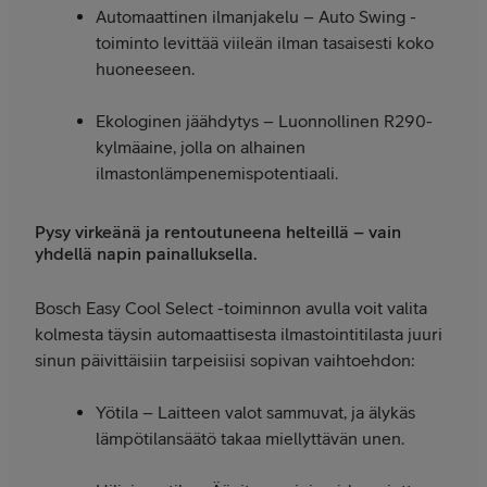
Automaattinen ilmanjakelu – Auto Swing -
toiminto levittää viileän ilman tasaisesti koko
huoneeseen.
Ekologinen jäähdytys – Luonnollinen R290-
kylmäaine, jolla on alhainen
ilmastonlämpenemispotentiaali.
Pysy virkeänä ja rentoutuneena helteillä – vain
yhdellä napin painalluksella.
Bosch Easy Cool Select -toiminnon avulla voit valita
kolmesta täysin automaattisesta ilmastointitilasta juuri
sinun päivittäisiin tarpeisiisi sopivan vaihtoehdon:
Yötila – Laitteen valot sammuvat, ja älykäs
lämpötilansäätö takaa miellyttävän unen.