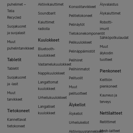
puhelimet –
Aktiivikaiuttimet
Älyvalaistus
Konsolitarvikkeet
Telia
Soundbarit
Älykaiuttimet
Pelitietokoneet
Recycled
Kaiuttimet
Robotti-
Pelinäytöt
Suojakuoret
radiolla
imurit
ja suojalasit
Tietokonekomponentit
Sähköpotkulaudat
Kuulokkeet
Muut
Pelikuulokkeet
Muut
puhelintarvikkeet
Bluetooth-
Pelinäppäimistöt
älykodin
kuulokkeet
Tabletit
tuotteet
Pelihiiret
Vastamelukuulokkeet
Tabletit
Pelihiirimatot
Pienkoneet
Nappikuulokkeet
Suojakuoret
Pelituolit
Keittiön
Langattomat
ja -lasit
pienkoneet
Muut
kuulokkeet
Muut
pelituotteet
Kauneus ja
Urheilukuulokkeet
tarvikkeet
terveys
Älykellot
Langalliset
Tietokoneet
Nettilaitteet
kuulokkeet
Älykellot
Kannettavat
Reitittimet
Urheilukellot
tietokoneet
Mesh-laitteet
Aktiivisuusrannekkeet