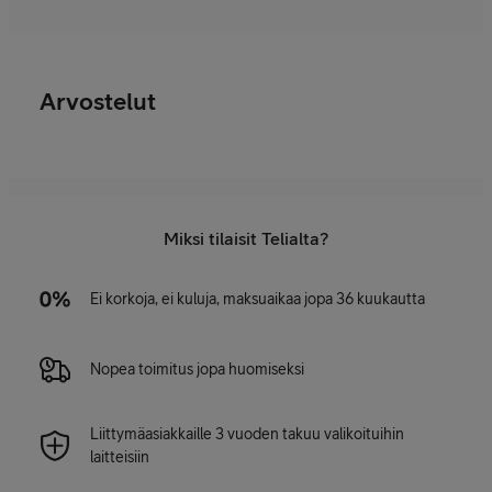
Arvostelut
Miksi tilaisit Telialta?
Ei korkoja, ei kuluja, maksuaikaa jopa 36 kuukautta
Nopea toimitus jopa huomiseksi
Liittymäasiakkaille 3 vuoden takuu valikoituihin
laitteisiin