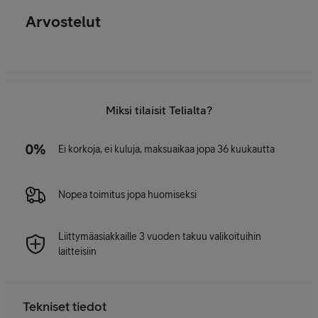
Arvostelut
Miksi tilaisit Telialta?
Ei korkoja, ei kuluja, maksuaikaa jopa 36 kuukautta
Nopea toimitus jopa huomiseksi
Liittymäasiakkaille 3 vuoden takuu valikoituihin
laitteisiin
Tekniset tiedot