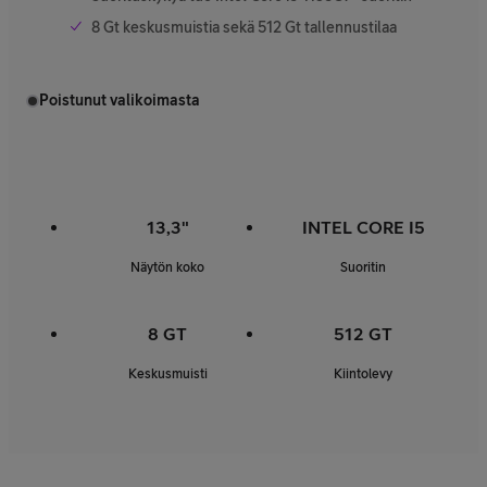
8 Gt keskusmuistia sekä 512 Gt tallennustilaa
Poistunut valikoimasta
13,3"
INTEL CORE I5
Näytön koko
Suoritin
8 GT
512 GT
Keskusmuisti
Kiintolevy