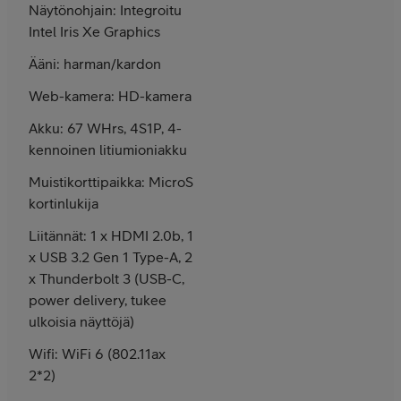
Näytönohjain: Integroitu
Intel Iris Xe Graphics
Ääni: harman/kardon
Web-kamera: HD-kamera
Akku: 67 WHrs, 4S1P, 4-
kennoinen litiumioniakku
Muistikorttipaikka: MicroSD-
kortinlukija
Liitännät: 1 x HDMI 2.0b, 1
x USB 3.2 Gen 1 Type-A, 2
x Thunderbolt 3 (USB-C,
power delivery, tukee
ulkoisia näyttöjä)
Wifi: WiFi 6 (802.11ax
2*2)