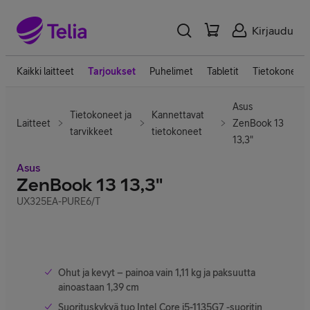
Kirjaudu
Kaikki laitteet
Tarjoukset
Puhelimet
Tabletit
Tietokoneet
Asus
Tietokoneet ja
Kannettavat
Laitteet
ZenBook 13
tarvikkeet
tietokoneet
13,3"
Asus
ZenBook 13 13,3"
UX325EA-PURE6/T
Ohut ja kevyt – painoa vain 1,11 kg ja paksuutta
ainoastaan 1,39 cm
Suorituskykyä tuo Intel Core i5-1135G7 -suoritin