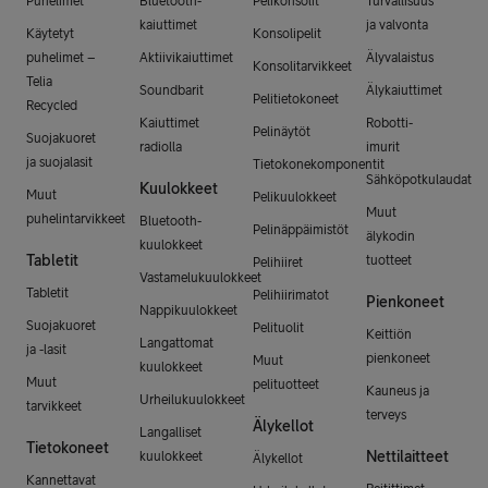
Puhelimet
Bluetooth-
Pelikonsolit
Turvallisuus
kaiuttimet
ja valvonta
Käytetyt
Konsolipelit
puhelimet –
Aktiivikaiuttimet
Älyvalaistus
Konsolitarvikkeet
Telia
Soundbarit
Älykaiuttimet
Pelitietokoneet
Recycled
Kaiuttimet
Robotti-
Pelinäytöt
Suojakuoret
radiolla
imurit
ja suojalasit
Tietokonekomponentit
Sähköpotkulaudat
Kuulokkeet
Muut
Pelikuulokkeet
Muut
puhelintarvikkeet
Bluetooth-
Pelinäppäimistöt
älykodin
kuulokkeet
Tabletit
tuotteet
Pelihiiret
Vastamelukuulokkeet
Tabletit
Pelihiirimatot
Pienkoneet
Nappikuulokkeet
Suojakuoret
Pelituolit
Keittiön
Langattomat
ja -lasit
pienkoneet
Muut
kuulokkeet
Muut
pelituotteet
Kauneus ja
Urheilukuulokkeet
tarvikkeet
terveys
Älykellot
Langalliset
Tietokoneet
Nettilaitteet
kuulokkeet
Älykellot
Kannettavat