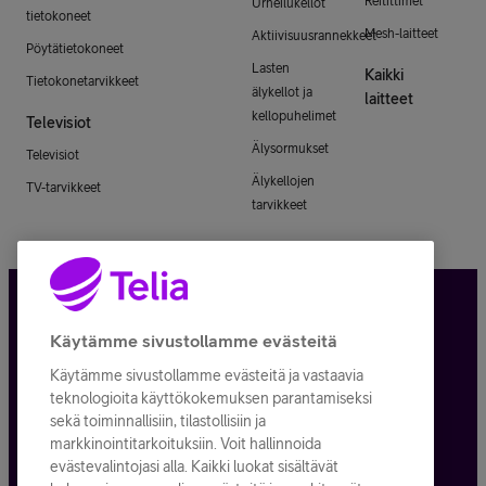
Reitittimet
Urheilukellot
tietokoneet
Mesh-laitteet
Aktiivisuusrannekkeet
Pöytätietokoneet
Lasten
Kaikki
Tietokonetarvikkeet
älykellot ja
laitteet
kellopuhelimet
Televisiot
Älysormukset
Televisiot
Älykellojen
TV-tarvikkeet
tarvikkeet
Tietosuoja ja -turva
Käytämme sivustollamme evästeitä
Käytämme sivustollamme evästeitä ja vastaavia
Tilauksen peruuttaminen
teknologioita käyttökokemuksen parantamiseksi
sekä toiminnallisiin, tilastollisiin ja
Käyttöehdot
markkinointitarkoituksiin. Voit hallinnoida
evästevalintojasi alla. Kaikki luokat sisältävät
Evästeiden käyttö