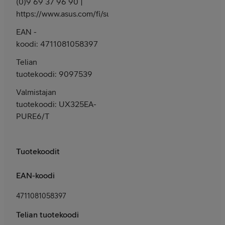
(0)9 69 37 96 90 |
https://www.asus.com/fi/support/
EAN -
koodi: 4711081058397
Telian
tuotekoodi: 9097539
Valmistajan
tuotekoodi: UX325EA-
PURE6/T
Tuotekoodit
EAN-koodi
4711081058397
Telian tuotekoodi