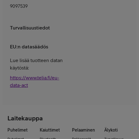
9097539
Turvallisuustiedot
EU:n datasäädös
Lue lisää tuotteen datan
käytöstä:
https://www.telia.fi/eu-
data-act
Laitekauppa
Puhelimet
Kaiuttimet
Pelaaminen
Älykoti