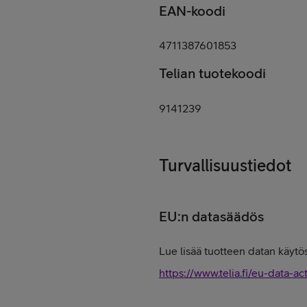
EAN-koodi
4711387601853
Telian tuotekoodi
9141239
Turvallisuustiedot
EU:n datasäädös
Lue lisää tuotteen datan käytös
https://www.telia.fi/eu-data-ac