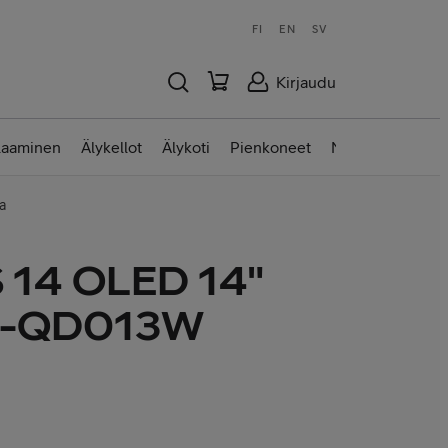
FI
EN
SV
Kirjaudu
laaminen
Älykellot
Älykoti
Pienkoneet
Nettilaitteet
a
S 14 OLED 14"
-QD013W