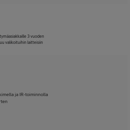
ttymäasiakkaille 3 vuoden
uu valikoituihin laitteisiin
imella ja IR-toiminnolla
rten