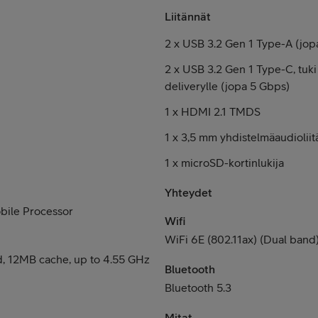
Liitännät
2 x USB 3.2 Gen 1 Type-A (jop
2 x USB 3.2 Gen 1 Type-C, tuki
deliverylle (jopa 5 Gbps)
1 x HDMI 2.1 TMDS
1 x 3,5 mm yhdistelmäaudioliit
1 x microSD-kortinlukija
Yhteydet
ile Processor
Wifi
WiFi 6E (802.11ax) (Dual band
d, 12MB cache, up to 4.55 GHz
Bluetooth
Bluetooth 5.3
Mitat