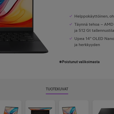
Helppokäyttöinen, ohu
Täynnä tehoa – AMD R
ja 512 Gt tallennustil
Upea 14" OLED NanoE
ja herkkyyden
Poistunut valikoimasta
TUOTEKUVAT