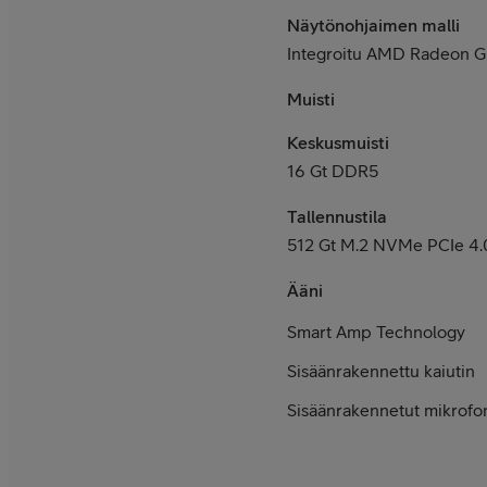
Näytönohjaimen malli
Integroitu AMD Radeon G
Muisti
Keskusmuisti
16 Gt DDR5
Tallennustila
512 Gt M.2 NVMe PCIe 4.
Ääni
Smart Amp Technology
Sisäänrakennettu kaiutin
Sisäänrakennetut mikrofon