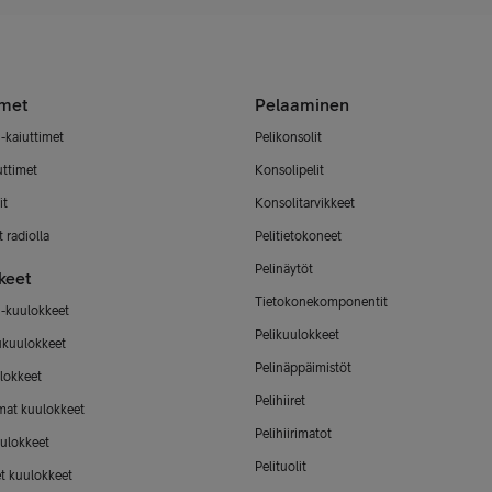
imet
Pelaaminen
-kaiuttimet
Pelikonsolit
uttimet
Konsolipelit
it
Konsolitarvikkeet
 radiolla
Pelitietokoneet
Pelinäytöt
keet
Tietokonekomponentit
-kuulokkeet
Pelikuulokkeet
ukuulokkeet
Pelinäppäimistöt
lokkeet
Pelihiiret
mat kuulokkeet
Pelihiirimatot
ulokkeet
Pelituolit
et kuulokkeet