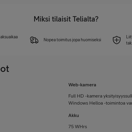
Miksi tilaisit Telialta?
 maksuaikaa
Lii
Nopea toimitus jopa huomiseksi
tak
dot
Web-kamera
Full HD -kamera yksityisyyssulk
Windows Helloa -toimintoa va
Akku
75 WHrs