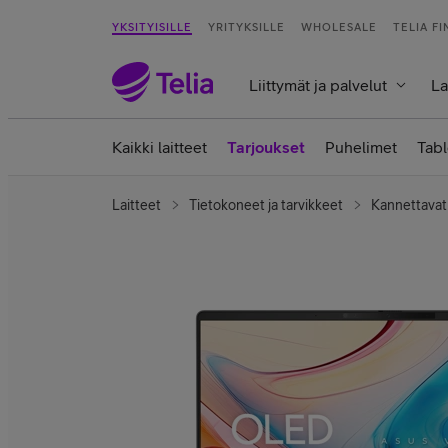
YKSITYISILLE
YRITYKSILLE
WHOLESALE
TELIA F
Liittymät ja palvelut
La
Kaikki laitteet
Tarjoukset
Puhelimet
Tabl
Laitteet
Tietokoneet ja tarvikkeet
Kannettavat