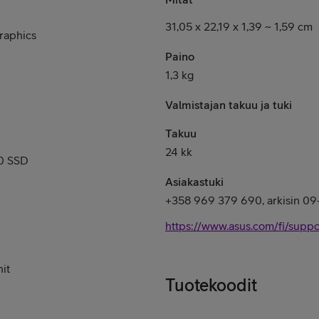
31,05 x 22,19 x 1,39 ~ 1,59 cm
raphics
Paino
1,3 kg
Valmistajan takuu ja tuki
Takuu
24 kk
0 SSD
Asiakastuki
+358 969 379 690, arkisin 09
https://www.asus.com/fi/suppo
it
Tuotekoodit