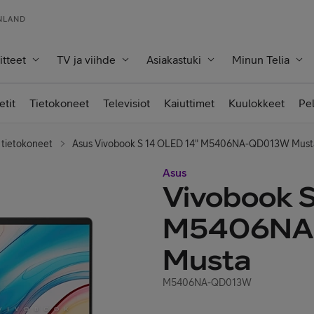
INLAND
itteet
TV ja viihde
Asiakastuki
Minun Telia
etit
Tietokoneet
Televisiot
Kaiuttimet
Kuulokkeet
Pe
 tietokoneet
Asus Vivobook S 14 OLED 14" M5406NA-QD013W Must
Asus
Vivobook 
M5406NA
Musta
M5406NA-QD013W