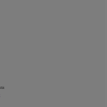
tä:
t