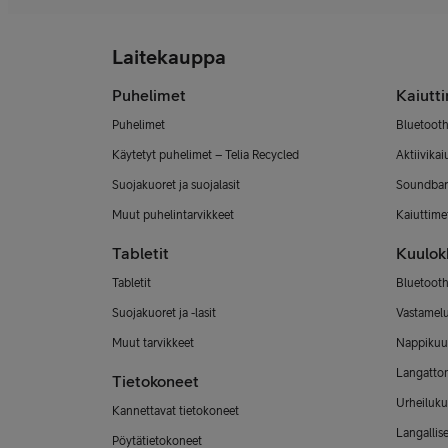
Laitekauppa
Puhelimet
Kaiutt
Puhelimet
Bluetooth
Käytetyt puhelimet – Telia Recycled
Aktiivikai
Suojakuoret ja suojalasit
Soundbar
Muut puhelintarvikkeet
Kaiuttimet
Tabletit
Kuulok
Tabletit
Bluetooth
Suojakuoret ja -lasit
Vastamel
Muut tarvikkeet
Nappikuu
Langatto
Tietokoneet
Urheiluku
Kannettavat tietokoneet
Langallis
Pöytätietokoneet