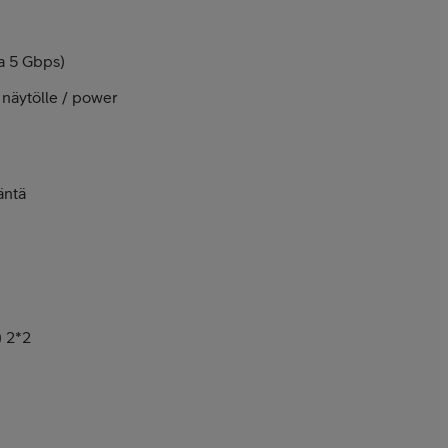
a 5 Gbps)
 näytölle / power
äntä
) 2*2