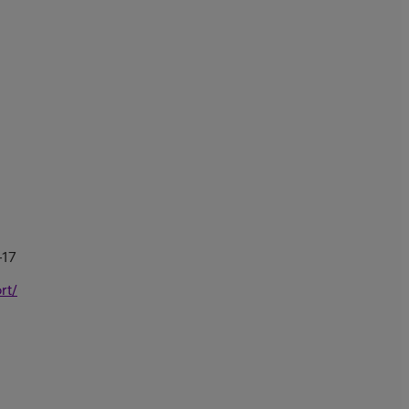
-17
rt/