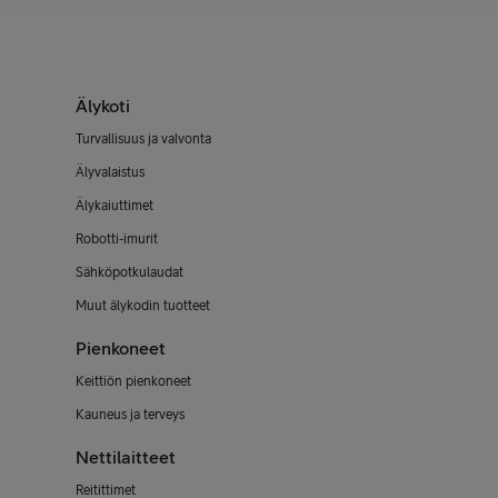
Älykoti
Turvallisuus ja valvonta
Älyvalaistus
Älykaiuttimet
Robotti-imurit
Sähköpotkulaudat
Muut älykodin tuotteet
Pienkoneet
Keittiön pienkoneet
Kauneus ja terveys
Nettilaitteet
Reitittimet