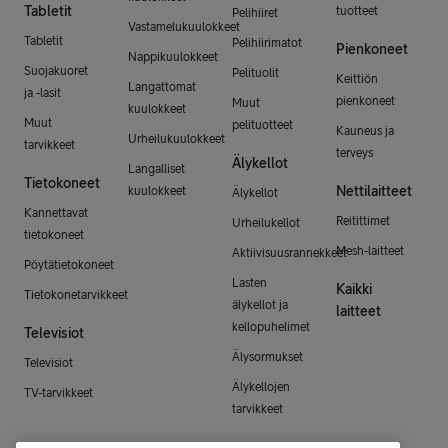
Tabletit
tuotteet
Pelihiiret
Vastamelukuulokkeet
Tabletit
Pelihiirimatot
Pienkoneet
Nappikuulokkeet
Suojakuoret
Pelituolit
Keittiön
Langattomat
ja -lasit
pienkoneet
Muut
kuulokkeet
Muut
pelituotteet
Kauneus ja
Urheilukuulokkeet
tarvikkeet
terveys
Älykellot
Langalliset
Tietokoneet
Nettilaitteet
kuulokkeet
Älykellot
Kannettavat
Reitittimet
Urheilukellot
tietokoneet
Mesh-laitteet
Aktiivisuusrannekkeet
Pöytätietokoneet
Lasten
Kaikki
Tietokonetarvikkeet
älykellot ja
laitteet
kellopuhelimet
Televisiot
Älysormukset
Televisiot
Älykellojen
TV-tarvikkeet
tarvikkeet