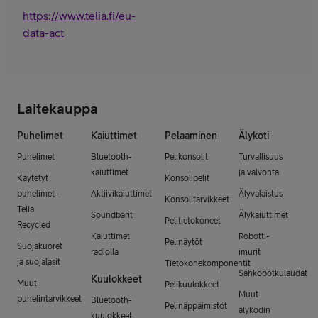
https://www.telia.fi/eu-
data-act
Laitekauppa
Puhelimet
Kaiuttimet
Pelaaminen
Älykoti
Puhelimet
Bluetooth-
Pelikonsolit
Turvallisuus
kaiuttimet
ja valvonta
Käytetyt
Konsolipelit
puhelimet –
Aktiivikaiuttimet
Älyvalaistus
Konsolitarvikkeet
Telia
Soundbarit
Älykaiuttimet
Pelitietokoneet
Recycled
Kaiuttimet
Robotti-
Pelinäytöt
Suojakuoret
radiolla
imurit
ja suojalasit
Tietokonekomponentit
Sähköpotkulaudat
Kuulokkeet
Muut
Pelikuulokkeet
Muut
puhelintarvikkeet
Bluetooth-
Pelinäppäimistöt
älykodin
kuulokkeet