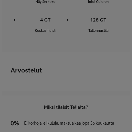
Näytön koko
Intel Celeron
4 GT
128 GT
Keskusmuisti
Tallennustila
Arvostelut
Miksi tilaisit Telialta?
Ei korkoja, ei kuluja, maksuaikaa jopa 36 kuukautta