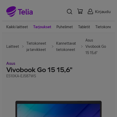
Kirjaudu
Kaikki laitteet
Tarjoukset
Puhelimet
Tabletit
Tietokoneet
Asus
Tietokoneet
Kannettavat
Laitteet
Vivobook Go
ja tarvikkeet
tietokoneet
15 15,6"
Asus
Vivobook Go 15 15,6"
E510KA-EJ587WS