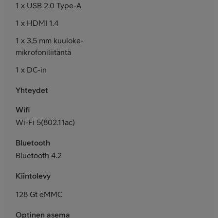
1 x USB 2.0 Type-A
1 x HDMI 1.4
1 x 3,5 mm kuuloke-
mikrofoniliitäntä
1 x DC-in
Yhteydet
Wifi
Wi-Fi 5(802.11ac)
Bluetooth
Bluetooth 4.2
Kiintolevy
128 Gt eMMC
Optinen asema