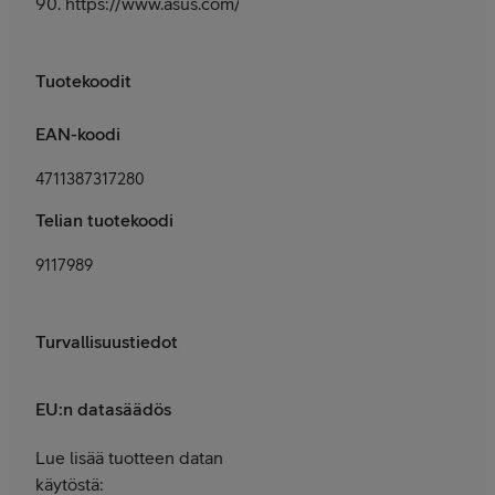
90. https://www.asus.com/fi/support/
Tuotekoodit
EAN-koodi
4711387317280
Telian tuotekoodi
9117989
Turvallisuustiedot
EU:n datasäädös
Lue lisää tuotteen datan
käytöstä: