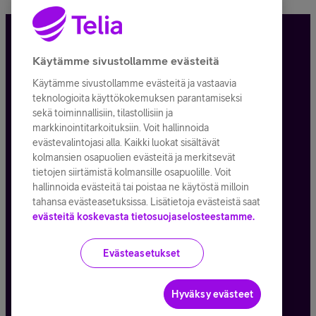
Tietosuoja ja -turva
Käytämme sivustollamme evästeitä
Käytämme sivustollamme evästeitä ja vastaavia
Tilauksen peruuttaminen
teknologioita käyttökokemuksen parantamiseksi
sekä toiminnallisiin, tilastollisiin ja
Käyttöehdot
markkinointitarkoituksiin. Voit hallinnoida
evästevalintojasi alla. Kaikki luokat sisältävät
Evästeiden käyttö
kolmansien osapuolien evästeitä ja merkitsevät
tietojen siirtämistä kolmansille osapuolille. Voit
Toimitusehdot ja palvelukuvaukset
hallinnoida evästeitä tai poistaa ne käytöstä milloin
tahansa evästeasetuksissa. Lisätietoja evästeistä saat
evästeitä koskevasta tietosuojaselosteestamme.
Kaikki hinnat ALV
25,5
%
Evästeasetukset
© Telia Company
2026
Hyväksy evästeet