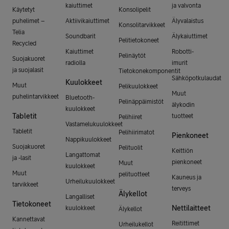
kaiuttimet
ja valvonta
Käytetyt
Konsolipelit
puhelimet –
Aktiivikaiuttimet
Älyvalaistus
Konsolitarvikkeet
Telia
Soundbarit
Älykaiuttimet
Pelitietokoneet
Recycled
Kaiuttimet
Robotti-
Pelinäytöt
Suojakuoret
radiolla
imurit
ja suojalasit
Tietokonekomponentit
Sähköpotkulaudat
Kuulokkeet
Muut
Pelikuulokkeet
Muut
puhelintarvikkeet
Bluetooth-
Pelinäppäimistöt
älykodin
kuulokkeet
Tabletit
tuotteet
Pelihiiret
Vastamelukuulokkeet
Tabletit
Pelihiirimatot
Pienkoneet
Nappikuulokkeet
Suojakuoret
Pelituolit
Keittiön
Langattomat
ja -lasit
pienkoneet
Muut
kuulokkeet
Muut
pelituotteet
Kauneus ja
Urheilukuulokkeet
tarvikkeet
terveys
Älykellot
Langalliset
Tietokoneet
Nettilaitteet
kuulokkeet
Älykellot
Kannettavat
Reitittimet
Urheilukellot