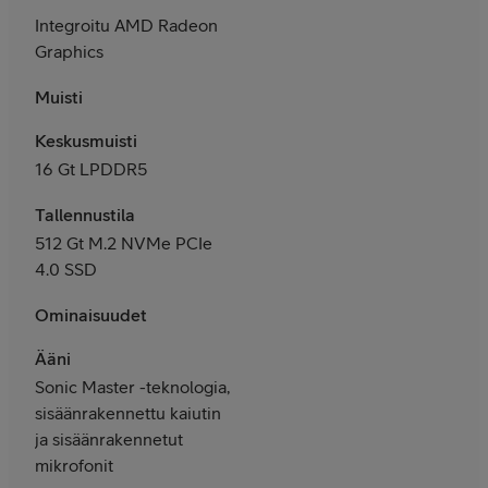
Integroitu AMD Radeon
Graphics
Muisti
Keskusmuisti
16 Gt LPDDR5
Tallennustila
512 Gt M.2 NVMe PCIe
4.0 SSD
Ominaisuudet
Ääni
Sonic Master -teknologia,
sisäänrakennettu kaiutin
ja sisäänrakennetut
mikrofonit