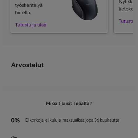
tyylikkää
työskentelyä
tietokone
hiirellä.
Tutustu j
Tutustu ja tilaa
Arvostelut
Miksi tilaisit Telialta?
Ei korkoja, ei kuluja, maksuaikaa jopa 36 kuukautta