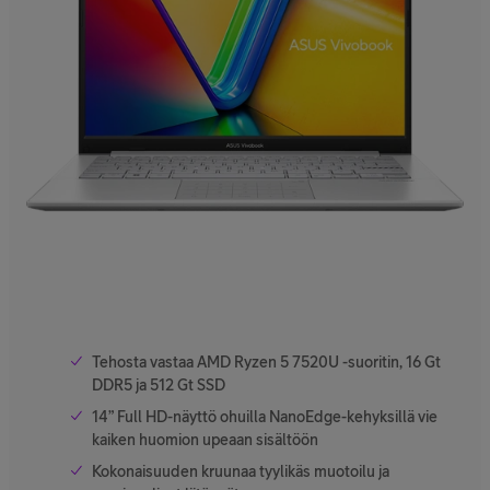
Tehosta vastaa AMD Ryzen 5 7520U -suoritin, 16 Gt
DDR5 ja 512 Gt SSD
14” Full HD-näyttö ohuilla NanoEdge-kehyksillä vie
kaiken huomion upeaan sisältöön
Kokonaisuuden kruunaa tyylikäs muotoilu ja