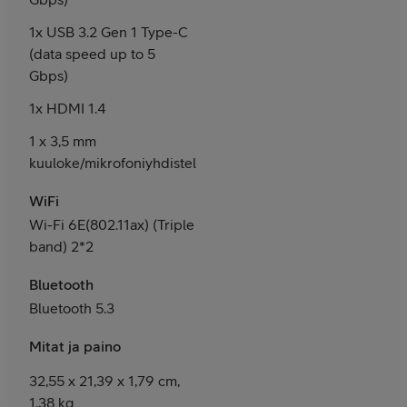
1x USB 3.2 Gen 1 Type-C
(data speed up to 5
Gbps)
1x HDMI 1.4
1 x 3,5 mm
kuuloke/mikrofoniyhdistelmäliitäntä
WiFi
Wi-Fi 6E(802.11ax) (Triple
band) 2*2
Bluetooth
Bluetooth 5.3
Mitat ja paino
32,55 x 21,39 x 1,79 cm,
1,38 kg