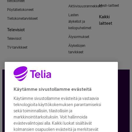
tietokoneet
Mesh-laitteet
Aktiivisuusrannekkeet
Pöytätietokoneet
Lasten
Kaikki
Tietokonetarvikkeet
älykellot ja
laitteet
kellopuhelimet
Televisiot
Älysormukset
Televisiot
Älykellojen
TV-tarvikkeet
tarvikkeet
Tietosuoja ja -turva
Käytämme sivustollamme evästeitä
Käytämme sivustollamme evästeitä ja vastaavia
Tilauksen peruuttaminen
teknologioita käyttökokemuksen parantamiseksi
sekä toiminnallisiin, tilastollisiin ja
Käyttöehdot
markkinointitarkoituksiin. Voit hallinnoida
evästevalintojasi alla. Kaikki luokat sisältävät
Evästeiden käyttö
kolmansien osapuolien evästeitä ja merkitsevät