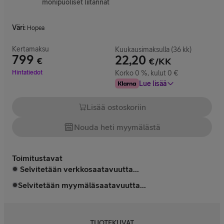
monipuoliset liitännät
Väri
:
Hopea
Kertamaksu
Kuukausimaksulla (36 kk)
799
22,20
€
€/KK
Hinta 799 €
Hintatiedot
Korko 0 %, kulut 0 €
Lue lisää
Lisää ostoskoriin
Nouda heti myymälästä
Toimitustavat
Selvitetään verkkosaatavuutta...
Selvitetään myymäläsaatavuutta...
TUOTEKUVAT