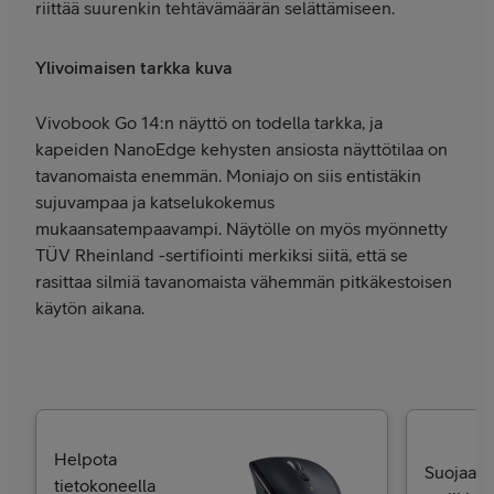
riittää suurenkin tehtävämäärän selättämiseen.
Ylivoimaisen tarkka kuva
Vivobook Go 14:n näyttö on todella tarkka, ja
kapeiden NanoEdge kehysten ansiosta näyttötilaa on
tavanomaista enemmän. Moniajo on siis entistäkin
sujuvampaa ja katselukokemus
mukaansatempaavampi. Näytölle on myös myönnetty
TÜV Rheinland -sertifiointi merkiksi siitä, että se
rasittaa silmiä tavanomaista vähemmän pitkäkestoisen
käytön aikana.
Helpota
Suojaa t
tietokoneella