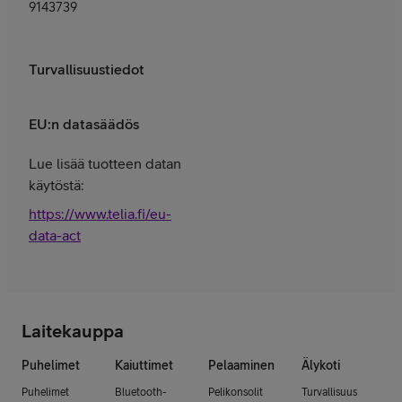
9143739
Turvallisuustiedot
EU:n datasäädös
Lue lisää tuotteen datan
käytöstä:
https://www.telia.fi/eu-
data-act
Laitekauppa
Puhelimet
Kaiuttimet
Pelaaminen
Älykoti
Puhelimet
Bluetooth-
Pelikonsolit
Turvallisuus