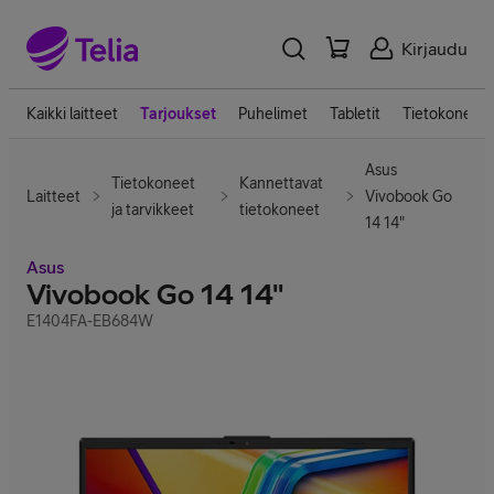
Kirjaudu
Kaikki laitteet
Tarjoukset
Puhelimet
Tabletit
Tietokoneet
Asus
Tietokoneet
Kannettavat
Laitteet
Vivobook Go
ja tarvikkeet
tietokoneet
14 14"
Asus
Vivobook Go 14 14"
E1404FA-EB684W