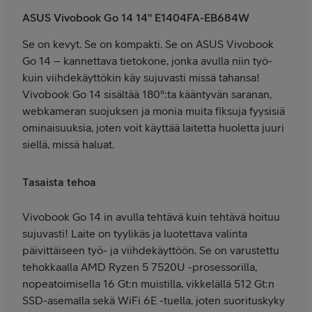
ASUS Vivobook Go 14 14" E1404FA-EB684W
Se on kevyt. Se on kompakti. Se on ASUS Vivobook
Go 14 – kannettava tietokone, jonka avulla niin työ-
kuin viihdekäyttökin käy sujuvasti missä tahansa!
Vivobook Go 14 sisältää 180°:ta kääntyvän saranan,
webkameran suojuksen ja monia muita fiksuja fyysisiä
ominaisuuksia, joten voit käyttää laitetta huoletta juuri
siellä, missä haluat.
Tasaista tehoa
Vivobook Go 14 in avulla tehtävä kuin tehtävä hoituu
sujuvasti! Laite on tyylikäs ja luotettava valinta
päivittäiseen työ- ja viihdekäyttöön. Se on varustettu
tehokkaalla AMD Ryzen 5 7520U -prosessorilla,
nopeatoimisella 16 Gt:n muistilla, vikkelällä 512 Gt:n
SSD-asemalla sekä WiFi 6E -tuella, joten suorituskyky