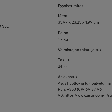
Fyysiset mitat
Mitat
35,97 x 23,25 x 1,99 cm
0 SSD
Paino
1,7 kg
Valmistajan takuu ja tuki
Takuu
24 kk
Asiakastuki
Asus huolto- ja tukipalvelu ma 
Puh: +358 (0)9 69 37 96
90. https://www.asus.com/fi/s