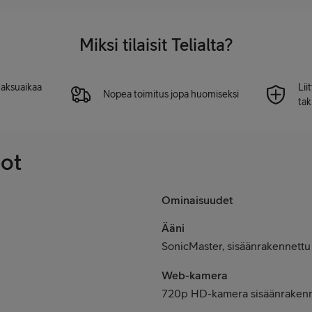
Miksi tilaisit Telialta?
 maksuaikaa
Lii
Nopea toimitus jopa huomiseksi
tak
dot
Ominaisuudet
Ääni
SonicMaster, sisäänrakennettu
Web-kamera
720p HD-kamera sisäänrakenn