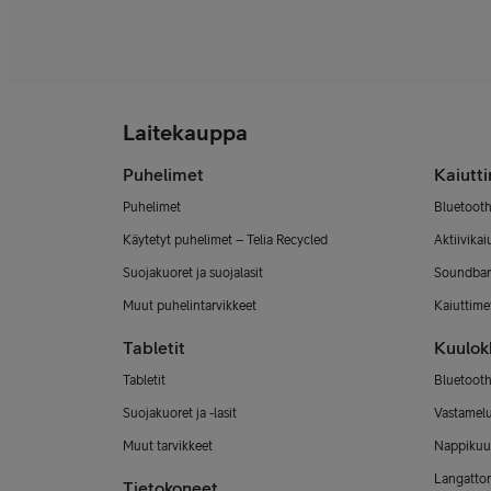
Laitekauppa
Puhelimet
Kaiutt
Puhelimet
Bluetooth
Käytetyt puhelimet – Telia Recycled
Aktiivikai
Suojakuoret ja suojalasit
Soundbar
Muut puhelintarvikkeet
Kaiuttimet
Tabletit
Kuulok
Tabletit
Bluetooth
Suojakuoret ja -lasit
Vastamel
Muut tarvikkeet
Nappikuu
Langatto
Tietokoneet