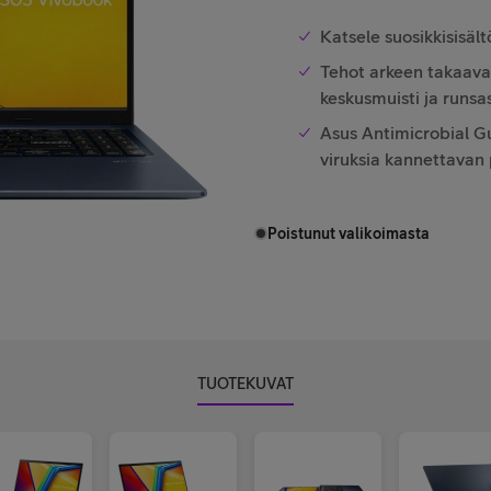
Katsele suosikkisisält
Tehot arkeen takaava
keskusmuisti ja runsas
Asus Antimicrobial Gu
viruksia kannettavan 
Poistunut valikoimasta
TUOTEKUVAT