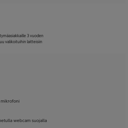
ttymäasiakkaille 3 vuoden
uu valikoituihin laitteisiin
 mikrofoni
etulla webcam suojalla