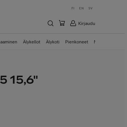
FI
EN
SV
Kirjaudu
laaminen
Älykellot
Älykoti
Pienkoneet
Nettilaitteet
5 15,6"