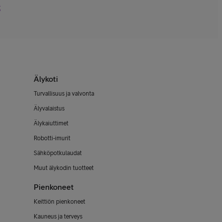
t
Älykoti
Turvallisuus ja valvonta
Älyvalaistus
Älykaiuttimet
Robotti-imurit
Sähköpotkulaudat
Muut älykodin tuotteet
Pienkoneet
Keittiön pienkoneet
Kauneus ja terveys