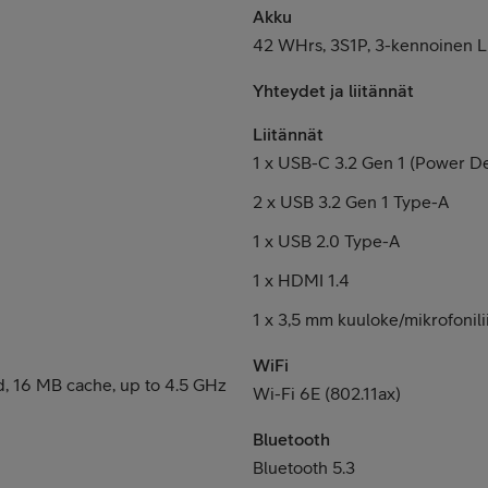
Akku
42 WHrs, 3S1P, 3-kennoinen L
Yhteydet ja liitännät
Liitännät
1 x USB-C 3.2 Gen 1 (Power De
2 x USB 3.2 Gen 1 Type-A
1 x USB 2.0 Type-A
1 x HDMI 1.4
1 x 3,5 mm kuuloke/mikrofonilii
WiFi
d, 16 MB cache, up to 4.5 GHz
Wi-Fi 6E (802.11ax)
Bluetooth
Bluetooth 5.3