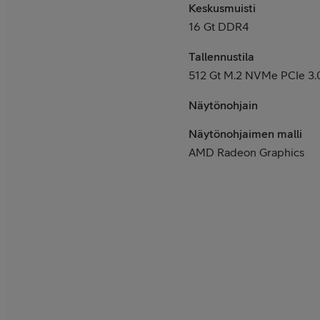
Keskusmuisti
16 Gt DDR4
Tallennustila
512 Gt M.2 NVMe PCIe 3.
Näytönohjain
Näytönohjaimen malli
AMD Radeon Graphics