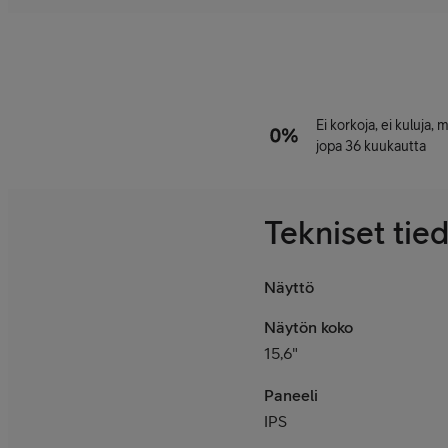
Ei korkoja, ei kuluja,
jopa 36 kuukautta
Tekniset tie
Näyttö
Näytön koko
15,6"
Paneeli
IPS