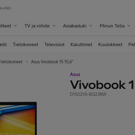
INLAND
itteet
TV ja viihde
Asiakastuki
Minun Telia
etit
Tietokoneet
Televisiot
Kaiuttimet
Kuulokkeet
Pe
 tietokoneet
Asus Vivobook 15 15,6"
Asus
Vivobook 1
D1502YA-BQ238W