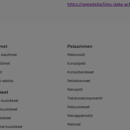
https://www.telia.fi/eu-data-ac
imet
Pelaaminen
-kaiuttimet
Pelikonsolit
uttimet
Konsolipelit
it
Konsolitarvikkeet
 radiolla
Pelitietokoneet
Pelinäytöt
keet
Tietokonekomponentit
-kuulokkeet
Pelikuulokkeet
ukuulokkeet
Pelinäppäimistöt
lokkeet
Pelihiiret
mat kuulokkeet