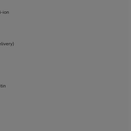
i-ion
livery)
tin