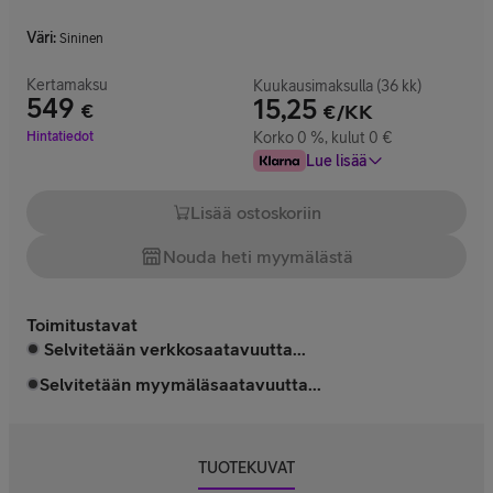
Väri
:
Sininen
Kertamaksu
Kuukausimaksulla (36 kk)
549
15,25
€
€/KK
Hinta 549 €
Hintatiedot
Korko 0 %, kulut 0 €
Lue lisää
Lisää ostoskoriin
Nouda heti myymälästä
Toimitustavat
Selvitetään verkkosaatavuutta...
Selvitetään myymäläsaatavuutta...
TUOTEKUVAT