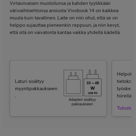
Virtaviivaisen muotoilunsa ja kahden tyylikkään
värivaihtoehtonsa ansiosta Vivobook 14 on kaikkea
muuta kuin tavallinen. Laite on niin ohut, että se on
helppo sujauttaa pieneenkin reppuun, ja niin kevyt,
että sitä on vaivatonta kantaa vaikka yhdellä kädellä.
Helpota
Laturi sisältyy
tietokon
myyntipakkaukseen
työskent
.
hiirellä.
Tutustu j