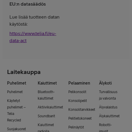
EU:n datasäädös
Lue lisää tuotteen datan
käytöstä:
https://www.telia.fi/eu-
data-act
Laitekauppa
Puhelimet
Kaiuttimet
Pelaaminen
Älykoti
Puhelimet
Bluetooth-
Pelikonsolit
Turvallisuus
kaiuttimet
ja valvonta
Käytetyt
Konsolipelit
puhelimet –
Aktiivikaiuttimet
Älyvalaistus
Konsolitarvikkeet
Telia
Soundbarit
Älykaiuttimet
Pelitietokoneet
Recycled
Kaiuttimet
Robotti-
Pelinäytöt
Suojakuoret
radiolla
imurit