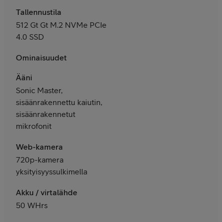
Tallennustila
512 Gt Gt M.2 NVMe PCIe
4.0 SSD
Ominaisuudet
Ääni
Sonic Master,
sisäänrakennettu kaiutin,
sisäänrakennetut
mikrofonit
Web-kamera
720p-kamera
yksityisyyssulkimella
Akku / virtalähde
50 WHrs