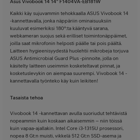
Asus Vivobook 14 14" F1404VA-EB181W
Kaikki käy sujuvammin tehokkaalla ASUS Vivobook 14
-kannettavalla, jonka näppäriin ominaisuuksiin
kuuluvat esimerkiksi 180°:ta kääntyvä sarana,
webkameran suojus sekä erilliset toimintonäppäimet,
joilla saat mikrofonin helposti päälle tai pois päältä.
Laitteen hygieenisyydestä huolehtii mikrobeja torjuva
ASUS Antimicrobial Guard Plus -pinnoite, jolla on
käsitelty laitteen useimmin kosketeltavat pinnat, ja
kosketuslevykin on aiempaa suurempi. Vivobook 14 -
kannettavalla työnteko käy kuin leikiten!
Tasaista tehoa
Vivobook 14 -kannettavan avulla suoriudut tehtävistä
nopeammin kuin koskaan aikaisemmin – niin töissä
kuin vapaa-ajallakin. Intel Core i3-1315U prosessori,
nopea 8 Gt:n muisti, vikkelä 512 Gt:n SSD-asema ja