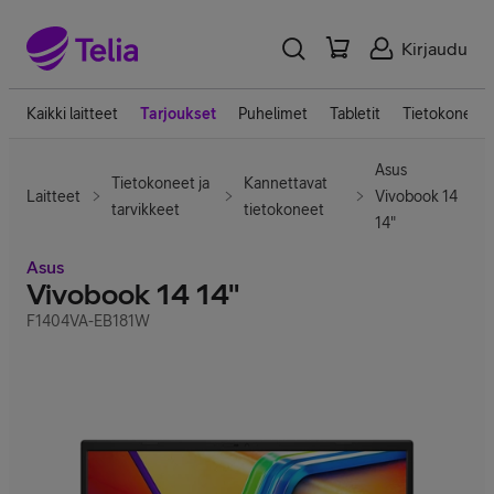
Kirjaudu
Kaikki laitteet
Tarjoukset
Puhelimet
Tabletit
Tietokoneet
Asus
Tietokoneet ja
Kannettavat
Laitteet
Vivobook 14
tarvikkeet
tietokoneet
14"
Asus
Vivobook 14 14"
F1404VA-EB181W