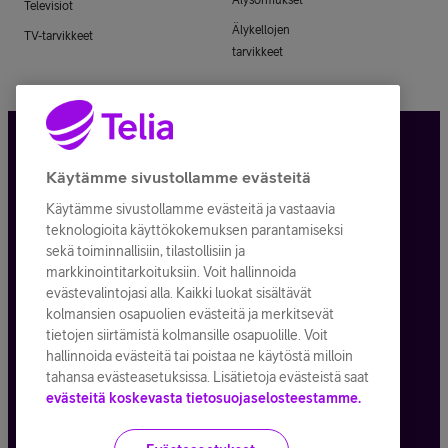
Televisiot
Älykellojen
TV-tarvikkeet
tarvikkeet
Tietosuoja ja -turva
Käytämme sivustollamme evästeitä
Käytämme sivustollamme evästeitä ja vastaavia
Tilauksen peruuttaminen
teknologioita käyttökokemuksen parantamiseksi
sekä toiminnallisiin, tilastollisiin ja
Käyttöehdot
markkinointitarkoituksiin. Voit hallinnoida
evästevalintojasi alla. Kaikki luokat sisältävät
Evästeiden käyttö
kolmansien osapuolien evästeitä ja merkitsevät
tietojen siirtämistä kolmansille osapuolille. Voit
Toimitusehdot ja palvelukuvaukset
hallinnoida evästeitä tai poistaa ne käytöstä milloin
tahansa evästeasetuksissa. Lisätietoja evästeistä saat
evästeitä koskevasta tietosuojaselosteestamme.
Kaikki hinnat ALV
25,5
%