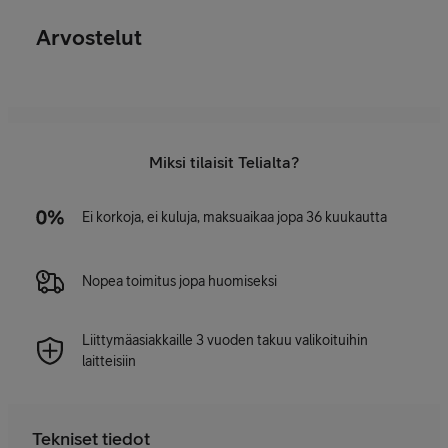
Arvostelut
Miksi tilaisit Telialta?
Ei korkoja, ei kuluja, maksuaikaa jopa 36 kuukautta
Nopea toimitus jopa huomiseksi
Liittymäasiakkaille 3 vuoden takuu valikoituihin
laitteisiin
Tekniset tiedot