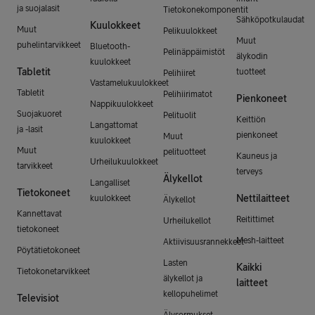
ja suojalasit
Tietokonekomponentit
Sähköpotkulaudat
Kuulokkeet
Muut
Pelikuulokkeet
Muut
puhelintarvikkeet
Bluetooth-
Pelinäppäimistöt
älykodin
kuulokkeet
Tabletit
tuotteet
Pelihiiret
Vastamelukuulokkeet
Tabletit
Pelihiirimatot
Pienkoneet
Nappikuulokkeet
Suojakuoret
Pelituolit
Keittiön
Langattomat
ja -lasit
pienkoneet
Muut
kuulokkeet
Muut
pelituotteet
Kauneus ja
Urheilukuulokkeet
tarvikkeet
terveys
Älykellot
Langalliset
Tietokoneet
Nettilaitteet
kuulokkeet
Älykellot
Kannettavat
Reitittimet
Urheilukellot
tietokoneet
Mesh-laitteet
Aktiivisuusrannekkeet
Pöytätietokoneet
Lasten
Kaikki
Tietokonetarvikkeet
älykellot ja
laitteet
kellopuhelimet
Televisiot
Älysormukset