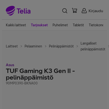
Kirjaudu
Kaikki laitteet
Tarjoukset
Puhelimet
Tabletit
Tietokoneet
Langalliset
Laitteet
Pelaaminen
Pelinäppäimistöt
pelinäppäimistöt
Asus
TUF Gaming K3 Gen II -
pelinäppäimistö
90MP0390-BKNA00