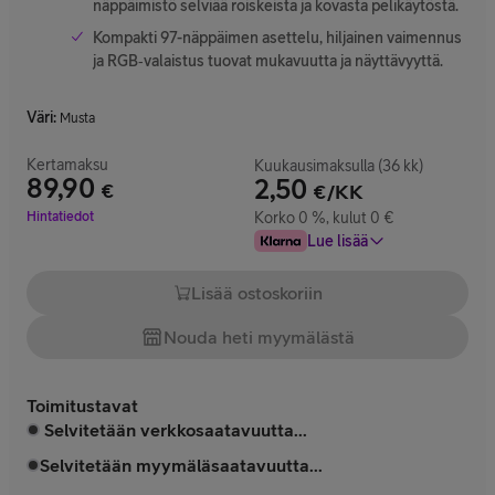
näppäimistö selviää roiskeista ja kovasta pelikäytöstä.
Kompakti 97-näppäimen asettelu, hiljainen vaimennus
ja RGB‑valaistus tuovat mukavuutta ja näyttävyyttä.
Väri
:
Musta
Kertamaksu
Kuukausimaksulla (36 kk)
89,90
2,50
€
€/KK
Hinta 89,90 €
Hintatiedot
Korko 0 %, kulut 0 €
Lue lisää
Lisää ostoskoriin
Nouda heti myymälästä
Toimitustavat
Selvitetään verkkosaatavuutta...
Selvitetään myymäläsaatavuutta...