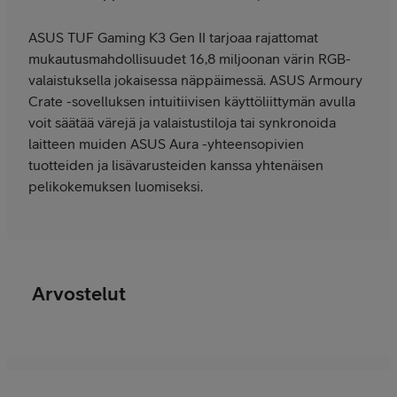
ASUS TUF Gaming K3 Gen II tarjoaa rajattomat
mukautusmahdollisuudet 16,8 miljoonan värin RGB-
valaistuksella jokaisessa näppäimessä. ASUS Armoury
Crate -sovelluksen intuitiivisen käyttöliittymän avulla
voit säätää värejä ja valaistustiloja tai synkronoida
laitteen muiden ASUS Aura -yhteensopivien
tuotteiden ja lisävarusteiden kanssa yhtenäisen
pelikokemuksen luomiseksi.
Arvostelut