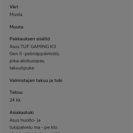
Väri
Musta
Muuta
Pakkauksen sisältö
Asus TUF GAMING K3
Gen II -pelinäppäimistö,
pika-aloitusopas,
takuulipuke
Valmistajan takuu ja tuki
Takuu
24 kk
Asiakastuki
Asus huolto- ja
tukipalvelu ma - pe klo