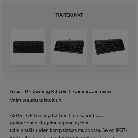
TUOTEKUVAT
Asus TUF Gaming K3 Gen II -pelinäppäimistö
Valmistaudu taisteluun
ASUS TUF Gaming K3 Gen II on kannettava
pelinäppäimistö, joka tarjoaa täyden
toiminnallisuuden kompaktissa muodossa. Se on IP57-
luokiteltu veden- ja pölynkestävä, joten se suojaa