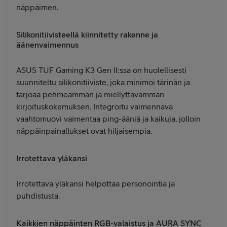
näppäimen.
Silikonitiivisteellä kiinnitetty rakenne ja
äänenvaimennus
ASUS TUF Gaming K3 Gen II:ssa on huolellisesti
suunniteltu silikonitiiviste, joka minimoi tärinän ja
tarjoaa pehmeämmän ja miellyttävämmän
kirjoituskokemuksen. Integroitu vaimennava
vaahtomuovi vaimentaa ping-ääniä ja kaikuja, jolloin
näppäinpainallukset ovat hiljaisempia.
Irrotettava yläkansi
Irrotettava yläkansi helpottaa personointia ja
puhdistusta.
Kaikkien näppäinten RGB-valaistus ja AURA SYNC