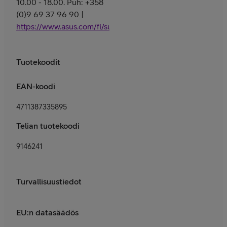
10.00 - 18.00. Puh: +358
(0)9 69 37 96 90 |
https://www.asus.com/fi/support/
Tuotekoodit
EAN-koodi
4711387335895
Telian tuotekoodi
9146241
Turvallisuustiedot
EU:n datasäädös