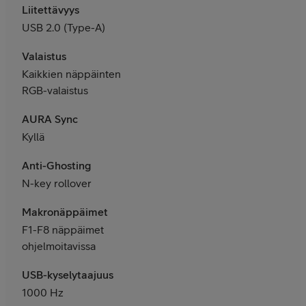
Liitettävyys
USB 2.0 (Type-A)
Valaistus
Kaikkien näppäinten
RGB-valaistus
AURA Sync
Kyllä
Anti-Ghosting
N-key rollover
Makronäppäimet
F1-F8 näppäimet
ohjelmoitavissa
USB-kyselytaajuus
1000 Hz