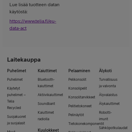
Lue lisää tuotteen datan
käytöstä:
https://www.telia.fi/eu-
data-act
Laitekauppa
Puhelimet
Kaiuttimet
Pelaaminen
Älykoti
Puhelimet
Bluetooth-
Pelikonsolit
Turvallisuus
kaiuttimet
ja valvonta
Käytetyt
Konsolipelit
puhelimet –
Aktiivikaiuttimet
Älyvalaistus
Konsolitarvikkeet
Telia
Soundbarit
Älykaiuttimet
Pelitietokoneet
Recycled
Kaiuttimet
Robotti-
Pelinäytöt
Suojakuoret
radiolla
imurit
ja suojalasit
Tietokonekomponentit
Sähköpotkulaudat
Kuulokkeet
Muut