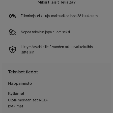
Miksi tilaisit Telialta?
Ei korkoja, ei kuluja, maksuaikaa jopa 36 kuukautta
Nopea toimitus jopa huomiseksi
Liittymäasiakkaille 3 vuoden takuu valikoituihin
laitteisiin
Tekniset tiedot
Näppäimistö
Kytkimet
Opti-mekaaniset RGB-
kytkimet