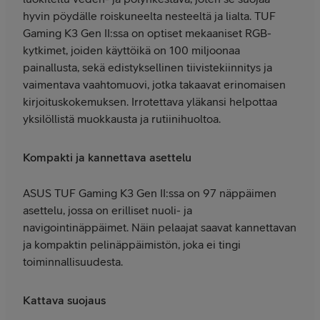
hyvin pöydälle roiskuneelta nesteeltä ja lialta. TUF
Gaming K3 Gen II:ssa on optiset mekaaniset RGB-
kytkimet, joiden käyttöikä on 100 miljoonaa
painallusta, sekä edistyksellinen tiivistekiinnitys ja
vaimentava vaahtomuovi, jotka takaavat erinomaisen
kirjoituskokemuksen. Irrotettava yläkansi helpottaa
yksilöllistä muokkausta ja rutiinihuoltoa.
Kompakti ja kannettava asettelu
ASUS TUF Gaming K3 Gen II:ssa on 97 näppäimen
asettelu, jossa on erilliset nuoli- ja
navigointinäppäimet. Näin pelaajat saavat kannettavan
ja kompaktin pelinäppäimistön, joka ei tingi
toiminnallisuudesta.
Kattava suojaus