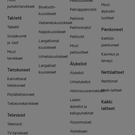
Pelikuulokkeet
Muut
puhelintarvikkeet
Bluetooth-
Pelinäppäimistöt
älykodin
kuulokkeet
Tabletit
tuotteet
Pelihiiret
Vastamelukuulokkeet
Tabletit
Pelihiirimatot
Pienkoneet
Nappikuulokkeet
Suojakuoret
Pelituolit
Keittiön
Langattomat
ja -lasit
pienkoneet
Muut
kuulokkeet
Muut
pelituotteet
Kauneus ja
Urheilukuulokkeet
tarvikkeet
terveys
Älykellot
Langalliset
Tietokoneet
Nettilaitteet
kuulokkeet
Älykellot
Kannettavat
Reitittimet
Urheilukellot
tietokoneet
Mesh-laitteet
Aktiivisuusrannekkeet
Pöytätietokoneet
Lasten
Kaikki
Tietokonetarvikkeet
älykellot ja
laitteet
kellopuhelimet
Televisiot
Älysormukset
Televisiot
Älykellojen
TV-tarvikkeet