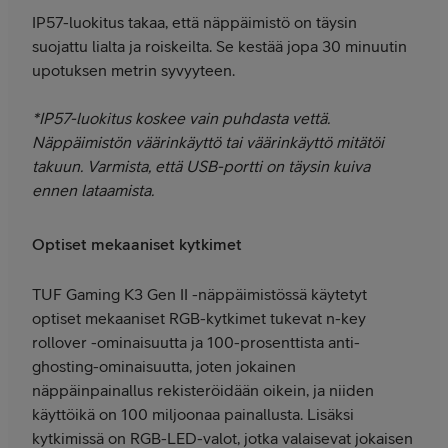
IP57-luokitus takaa, että näppäimistö on täysin
suojattu lialta ja roiskeilta. Se kestää jopa 30 minuutin
upotuksen metrin syvyyteen.
*IP57-luokitus koskee vain puhdasta vettä.
Näppäimistön väärinkäyttö tai väärinkäyttö mitätöi
takuun. Varmista, että USB-portti on täysin kuiva
ennen lataamista.
Optiset mekaaniset kytkimet
TUF Gaming K3 Gen II -näppäimistössä käytetyt
optiset mekaaniset RGB-kytkimet tukevat n-key
rollover -ominaisuutta ja 100-prosenttista anti-
ghosting-ominaisuutta, joten jokainen
näppäinpainallus rekisteröidään oikein, ja niiden
käyttöikä on 100 miljoonaa painallusta. Lisäksi
kytkimissä on RGB-LED-valot, jotka valaisevat jokaisen