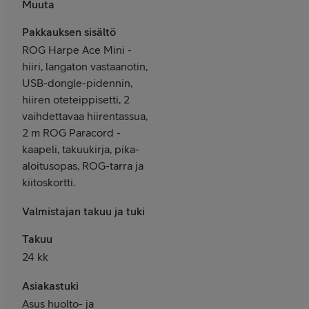
Muuta
Pakkauksen sisältö
ROG Harpe Ace Mini -
hiiri, langaton vastaanotin,
USB-dongle-pidennin,
hiiren oteteippisetti, 2
vaihdettavaa hiirentassua,
2 m ROG Paracord -
kaapeli, takuukirja, pika-
aloitusopas, ROG-tarra ja
kiitoskortti.
Valmistajan takuu ja tuki
Takuu
24 kk
Asiakastuki
Asus huolto- ja