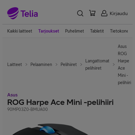
Kirjaudu
Kaikki laitteet
Tarjoukset
Puhelimet
Tabletit
Tietokoneet
Asus
ROG
Langattomat
Harpe
Laitteet
Pelaaminen
Pelihiiret
pelihiiret
Ace
Mini -
pelihiiri
Asus
ROG Harpe Ace Mini -pelihiiri
90MP03Z0-BMUA00