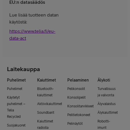
EU:n datasäädös
Lue lisää tuotteen datan
käytöstä:
https://www.telia.fi/eu-
data-act
Laitekauppa
Puhelimet
Kaiuttimet
Pelaaminen
Älykoti
Puhelimet
Bluetooth-
Pelikonsolit
Turvallisuus
kaiuttimet
ja valvonta
Käytetyt
Konsolipelit
puhelimet –
Aktiivikaiuttimet
Älyvalaistus
Konsolitarvikkeet
Telia
Soundbarit
Älykaiuttimet
Pelitietokoneet
Recycled
Kaiuttimet
Robotti-
Pelinäytöt
Suojakuoret
radiolla
imurit