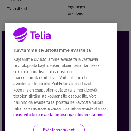
Älykellojen
TV-tarvikkeet
tarvikkeet
Tietosuoja ja -turva
Käytämme sivustollamme evästeitä
Käytämme sivustollamme evästeitä ja vastaavia
Tilauksen peruuttaminen
teknologioita käyttökokemuksen parantamiseksi
sekä toiminnallisiin, tilastollisiin ja
Käyttöehdot
markkinointitarkoituksiin. Voit hallinnoida
evästevalintojasi alla. Kaikki luokat sisältävät
Evästeiden käyttö
kolmansien osapuolien evästeitä ja merkitsevät
tietojen siirtämistä kolmansille osapuolille. Voit
Toimitusehdot ja palvelukuvaukset
hallinnoida evästeitä tai poistaa ne käytöstä milloin
tahansa evästeasetuksissa. Lisätietoja evästeistä saat
evästeitä koskevasta tietosuojaselosteestamme.
Kaikki hinnat ALV
25,5
%
Evästeasetukset