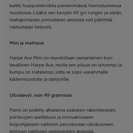
kaikki huipputekniikka pienemmässä, hienostuneessa
muodossa. Lisäksi sen kevyen 49 g:n rungon ja sileän,
mattapintaisen pinnoitteen ansiosta voit päihittää
vastustajasi helposti.
Mini ja mahtava
Harpe Ace Mini on muodoltaan samanlainen kuin
tavallinen Harpe Ace, mutta sen pituus on lyhyempi ja
kumpu on matalampi, jotta se sopii useammalle
kädenmuodolle ja otetyylille.
Ultrakevyt, vain 49 grammaa
Paino on pidetty alhaisena sisäiseen rakenteeseen,
piirilevyjen asetteluun ja innovatiiviseen
biopohjaiseen nailoniin perustuvaan ulkokuoreen
tehtyjen valittujen optimointien ansiosta.