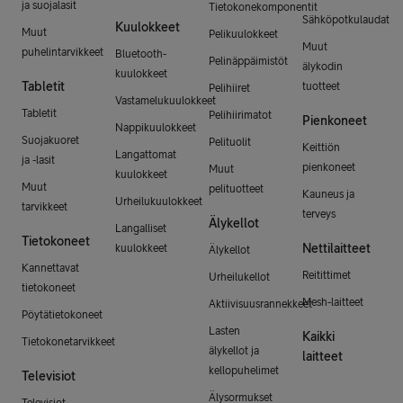
ja suojalasit
Tietokonekomponentit
Sähköpotkulaudat
Kuulokkeet
Muut
Pelikuulokkeet
Muut
puhelintarvikkeet
Bluetooth-
Pelinäppäimistöt
älykodin
kuulokkeet
Tabletit
tuotteet
Pelihiiret
Vastamelukuulokkeet
Tabletit
Pelihiirimatot
Pienkoneet
Nappikuulokkeet
Suojakuoret
Pelituolit
Keittiön
Langattomat
ja -lasit
pienkoneet
Muut
kuulokkeet
Muut
pelituotteet
Kauneus ja
Urheilukuulokkeet
tarvikkeet
terveys
Älykellot
Langalliset
Tietokoneet
Nettilaitteet
kuulokkeet
Älykellot
Kannettavat
Reitittimet
Urheilukellot
tietokoneet
Mesh-laitteet
Aktiivisuusrannekkeet
Pöytätietokoneet
Lasten
Kaikki
Tietokonetarvikkeet
älykellot ja
laitteet
kellopuhelimet
Televisiot
Älysormukset
Televisiot