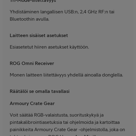
Tri-Mode-liitettävyys
Yhdistäminen langallisen USB:n, 2,4 GHz RF:n tai
Bluetoothin avulla.
Laitteen sisäiset asetukset
Esiasetetut hiiren asetukset käyttöön.
ROG Omni Receiver
Monen laitteen liitettävyys yhdellä ainoalla donglella.
Räätälöi se omalla tavallasi
Armoury Crate Gear
Voit säätää RGB-valaistusta, suorituskykyä ja
pintakalibrointiasetuksia tai ohjelmoida ja kartoittaa
painikkeita Armoury Crate Gear -ohjelmistolla, joka on