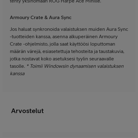
tehty yksinomaan ROG Harpe Ace Minille.
Armoury Crate & Aura Sync
Jos haluat synkronoida valaistuksen muiden Aura Sync
-tuotteiden kanssa, asenna alkuperäinen Armoury
Crate -ohjelmisto, jolla saat käyttöösi loputtoman
määrän värejä, esiasetettuja tehosteita ja taustakuvia,
jotka nostavat koko asetuksesi tyylin seuraavalle
tasolle.
* Toimii Windowsin dynaamisen valaistuksen
kanssa
Arvostelut