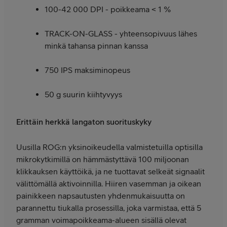
100-42 000 DPI - poikkeama < 1 %
TRACK-ON-GLASS - yhteensopivuus lähes
minkä tahansa pinnan kanssa
750 IPS maksiminopeus
50 g suurin kiihtyvyys
Erittäin herkkä langaton suorituskyky
Uusilla ROG:n yksinoikeudella valmistetuilla optisilla
mikrokytkimillä on hämmästyttävä 100 miljoonan
klikkauksen käyttöikä, ja ne tuottavat selkeät signaalit
välittömällä aktivoinnilla. Hiiren vasemman ja oikean
painikkeen napsautusten yhdenmukaisuutta on
parannettu tiukalla prosessilla, joka varmistaa, että 5
gramman voimapoikkeama-alueen sisällä olevat