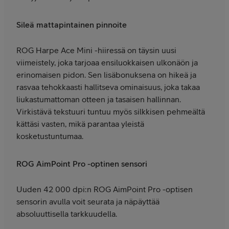
Sileä mattapintainen pinnoite
ROG Harpe Ace Mini -hiiressä on täysin uusi
viimeistely, joka tarjoaa ensiluokkaisen ulkonäön ja
erinomaisen pidon. Sen lisäbonuksena on hikeä ja
rasvaa tehokkaasti hallitseva ominaisuus, joka takaa
liukastumattoman otteen ja tasaisen hallinnan.
Virkistävä tekstuuri tuntuu myös silkkisen pehmeältä
kättäsi vasten, mikä parantaa yleistä
kosketustuntumaa.
ROG AimPoint Pro -optinen sensori
Uuden 42 000 dpi:n ROG AimPoint Pro -optisen
sensorin avulla voit seurata ja näpäyttää
absoluuttisella tarkkuudella.