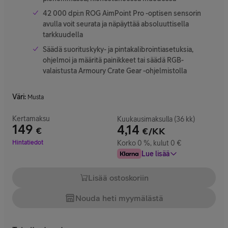
42 000 dpi:n ROG AimPoint Pro -optisen sensorin
avulla voit seurata ja näpäyttää absoluuttisella
tarkkuudella
Säädä suorituskyky- ja pintakalibrointiasetuksia,
ohjelmoi ja määritä painikkeet tai säädä RGB-
valaistusta Armoury Crate Gear -ohjelmistolla
Väri
:
Musta
Kertamaksu
Kuukausimaksulla (36 kk)
149
4,14
€
€/KK
Hinta 149 €
Hintatiedot
Korko 0 %, kulut 0 €
Lue lisää
Lisää ostoskoriin
Nouda heti myymälästä