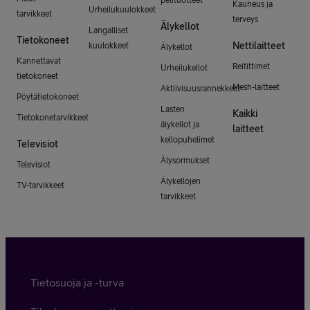
Kauneus ja
Urheilukuulokkeet
tarvikkeet
terveys
Älykellot
Langalliset
Tietokoneet
Nettilaitteet
kuulokkeet
Älykellot
Kannettavat
Reitittimet
Urheilukellot
tietokoneet
Mesh-laitteet
Aktiivisuusrannekkeet
Pöytätietokoneet
Lasten
Kaikki
Tietokonetarvikkeet
älykellot ja
laitteet
kellopuhelimet
Televisiot
Älysormukset
Televisiot
Älykellojen
TV-tarvikkeet
tarvikkeet
Tietosuoja ja -turva