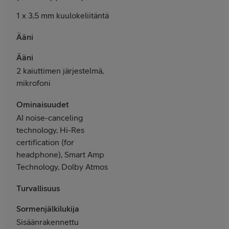
1 x 3,5 mm kuulokeliitäntä
Ääni
Ääni
2 kaiuttimen järjestelmä,
mikrofoni
Ominaisuudet
AI noise-canceling
technology, Hi-Res
certification (for
headphone), Smart Amp
Technology, Dolby Atmos
Turvallisuus
Sormenjälkilukija
Sisäänrakennettu