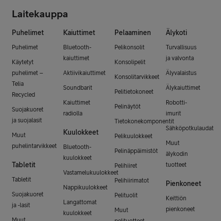
Laitekauppa
Puhelimet
Kaiuttimet
Pelaaminen
Älykoti
Puhelimet
Bluetooth-
Pelikonsolit
Turvallisuus
kaiuttimet
ja valvonta
Käytetyt
Konsolipelit
puhelimet –
Aktiivikaiuttimet
Älyvalaistus
Konsolitarvikkeet
Telia
Soundbarit
Älykaiuttimet
Pelitietokoneet
Recycled
Kaiuttimet
Robotti-
Pelinäytöt
Suojakuoret
radiolla
imurit
ja suojalasit
Tietokonekomponentit
Sähköpotkulaudat
Kuulokkeet
Muut
Pelikuulokkeet
Muut
puhelintarvikkeet
Bluetooth-
Pelinäppäimistöt
älykodin
kuulokkeet
Tabletit
tuotteet
Pelihiiret
Vastamelukuulokkeet
Tabletit
Pelihiirimatot
Pienkoneet
Nappikuulokkeet
Suojakuoret
Pelituolit
Keittiön
Langattomat
ja -lasit
pienkoneet
Muut
kuulokkeet
Muut
pelituotteet