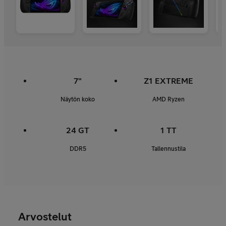
7"
Z1 EXTREME
Näytön koko
AMD Ryzen
24 GT
1 TT
DDR5
Tallennustila
Arvostelut