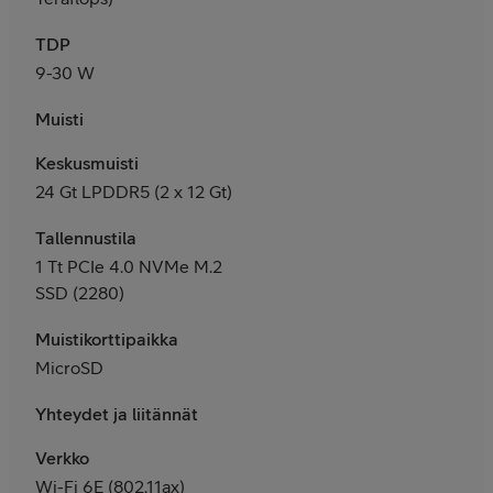
TDP
9-30 W
Muisti
Keskusmuisti
24 Gt LPDDR5 (2 x 12 Gt)
Tallennustila
1 Tt PCIe 4.0 NVMe M.2
SSD (2280)
Muistikorttipaikka
MicroSD
Yhteydet ja liitännät
Verkko
Wi-Fi 6E (802.11ax)