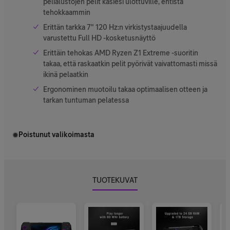
pelialustojen pelit käsiesi ulottuville, entistä
tehokkaammin
Erittän tarkka 7" 120 Hz:n virkistystaajuudella
varustettu Full HD -kosketusnäyttö
Erittäin tehokas AMD Ryzen Z1 Extreme -suoritin
takaa, että raskaatkin pelit pyörivät vaivattomasti missä
ikinä pelaatkin
Ergonominen muotoilu takaa optimaalisen otteen ja
tarkan tuntuman pelatessa
Poistunut valikoimasta
TUOTEKUVAT