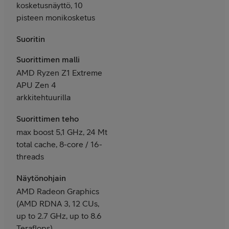
kosketusnäyttö, 10
pisteen monikosketus
Suoritin
Suorittimen malli
AMD Ryzen Z1 Extreme
APU Zen 4
arkkitehtuurilla
Suorittimen teho
max boost 5,1 GHz, 24 Mt
total cache, 8-core / 16-
threads
Näytönohjain
AMD Radeon Graphics
(AMD RDNA 3, 12 CUs,
up to 2.7 GHz, up to 8.6
Teraflops)