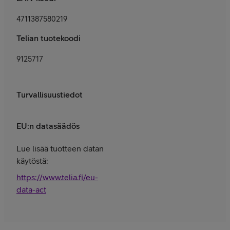
4711387580219
Telian tuotekoodi
9125717
Turvallisuustiedot
EU:n datasäädös
Lue lisää tuotteen datan
käytöstä:
https://www.telia.fi/eu-
data-act