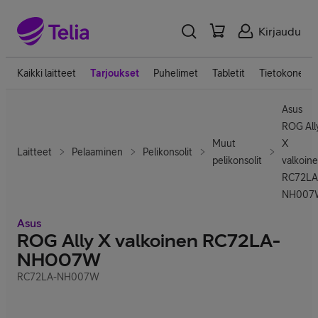
Kirjaudu
Kaikki laitteet
Tarjoukset
Puhelimet
Tabletit
Tietokoneet
Asus
ROG All
Muut
X
Laitteet
Pelaaminen
Pelikonsolit
pelikonsolit
valkoin
RC72LA
NH007
Asus
ROG Ally X valkoinen RC72LA-
NH007W
RC72LA-NH007W