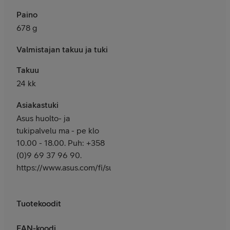
Paino
678 g
Valmistajan takuu ja tuki
Takuu
24 kk
Asiakastuki
Asus huolto- ja
tukipalvelu ma - pe klo
10.00 - 18.00. Puh: +358
(0)9 69 37 96 90.
https://www.asus.com/fi/support/
Tuotekoodit
EAN-koodi