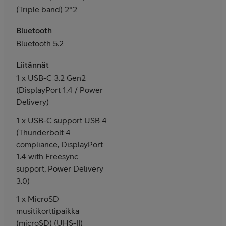
(Triple band) 2*2
Bluetooth
Bluetooth 5.2
Liitännät
1 x USB-C 3.2 Gen2
(DisplayPort 1.4 / Power
Delivery)
1 x USB-C support USB 4
(Thunderbolt 4
compliance, DisplayPort
1.4 with Freesync
support, Power Delivery
3.0)
1 x MicroSD
musitikorttipaikka
(microSD) (UHS-II)