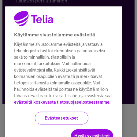
Tilauksen peruuttaminen
Käyttöehdot
Evästeiden käyttö
Käytämme sivustollamme evästeitä
Toimitusehdot ja palvelukuvaukset
Käytämme sivustollamme evästeitä ja vastaavia
teknologioita käyttökokemuksen parantamiseksi
sekä toiminnallisiin, tilastollisiin ja
markkinointitarkoituksiin. Voit hallinnoida
Kaikki hinnat ALV
25,5
%
evästevalintojasi alla. Kaikki luokat sisältävät
kolmansien osapuolien evästeitä ja merkitsevät
© Telia Company
2026
tietojen siirtämistä kolmansille osapuolille. Voit
hallinnoida evästeitä tai poistaa ne käytöstä milloin
tahansa evästeasetuksissa. Lisätietoja evästeistä saat
evästeitä koskevasta tietosuojaselosteestamme.
Evästeasetukset
Hyväksy evästeet