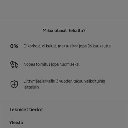
Miksi tilaisit Telialta?
Ei korkoja, ei kuluja, maksuaikaa jopa 36 kuukautta
Nopea toimitus jopa huomiseksi
Liittymäasiakkaille 3 vuoden takuu valikoituihin
laitteisiin
Tekniset tiedot
Yleistä