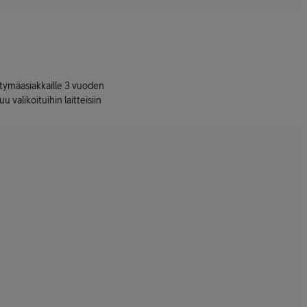
ttymäasiakkaille 3 vuoden
uu valikoituihin laitteisiin