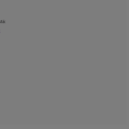
tä:
t