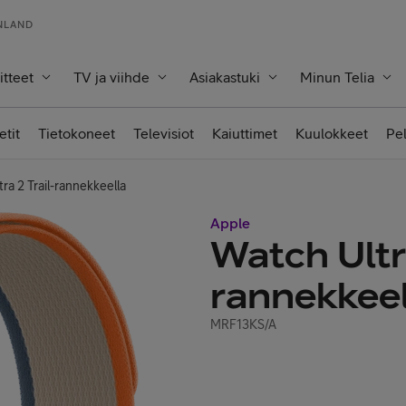
INLAND
itteet
TV ja viihde
Asiakastuki
Minun Telia
etit
Tietokoneet
Televisiot
Kaiuttimet
Kuulokkeet
Pe
ra 2 Trail-rannekkeella
Apple
Watch Ultra
rannekkeel
MRF13KS/A