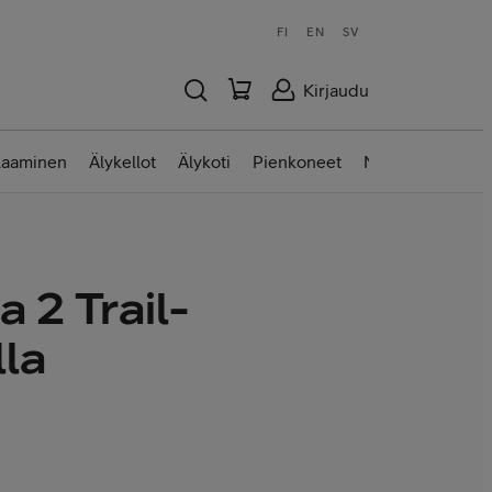
FI
EN
SV
Kirjaudu
laaminen
Älykellot
Älykoti
Pienkoneet
Nettilaitteet
 2 Trail-
la