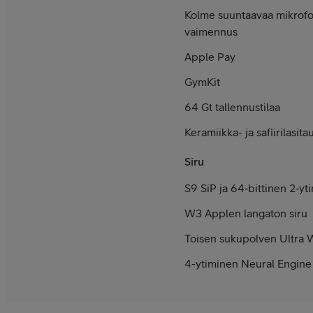
Kolme suuntaavaa mikrofon
vaimennus
Apple Pay
GymKit
64 Gt tallennustilaa
Keramiikka- ja safiirilasi­ta
Siru
S9 SiP ja 64‑bittinen 2‑yt
W3 Applen langaton siru
Toisen sukupolven Ultra 
4-ytiminen Neural Engine