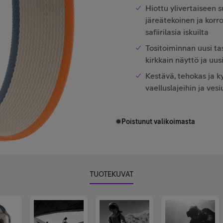
Hiottu ylivertaiseen 
järeätekoinen ja korr
safiiri­lasia iskuilta
Tositoiminnan uusi ta
kirkkain näyttö ja uus
Kestävä, tehokas ja k
vaelluslajeihin ja vesi
Poistunut valikoimasta
TUOTEKUVAT