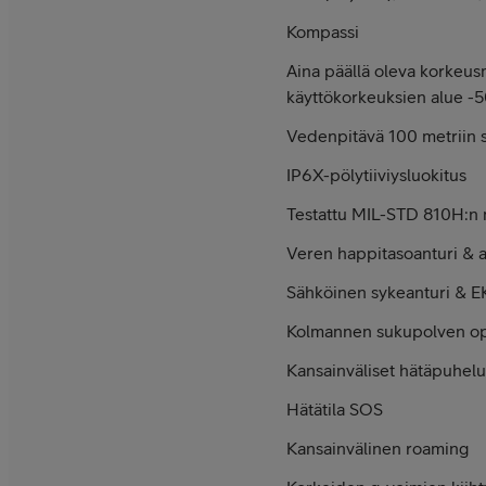
Kompassi
Aina päällä oleva korkeusm
käyttökorkeuksien alue 
Vedenpitävä 100 metriin 
IP6X-pölytiiviys­luokitus
Testattu MIL-STD 810H:n 
Veren happi­taso­anturi & 
Sähköinen sykeanturi & E
Kolmannen suku­polven op
Kansain­väliset hätä­puhelu
Hätätila SOS
Kansainvälinen roaming