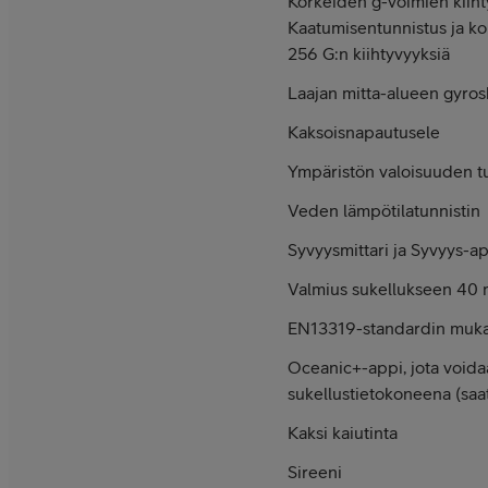
Korkeiden g-voimien kiihty
Kaatumisen­tunnistus ja ko
256 G:n kiihtyvyyksiä
Laajan mitta-alueen gyro
Kaksoisnapautusele
Ympäristön valoisuuden tu
Veden lämpötilatunnistin
Syvyysmittari ja Syvyys-a
Valmius sukellukseen 40 m
EN13319-standardin muk
Oceanic+-appi, jota voida
sukellustietokoneena (saa
Kaksi kaiutinta
Sireeni