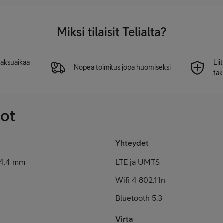
Miksi tilaisit Telialta?
 maksuaikaa
Lii
Nopea toimitus jopa huomiseksi
tak
dot
Yhteydet
14,4 mm
LTE ja UMTS
Wifi 4 802.11n
Bluetooth 5.3
Virta