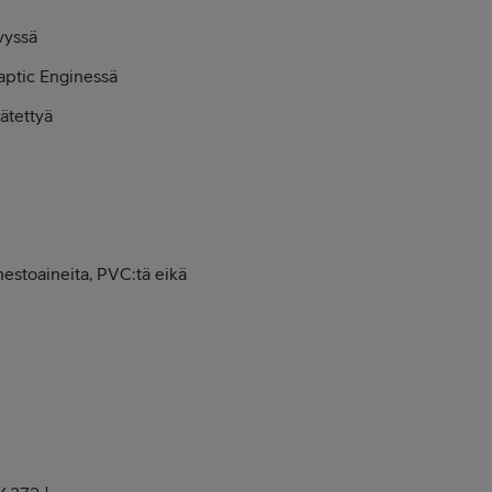
vyssä
aptic Enginessä
ätettyä
esto­aineita, PVC:tä eikä