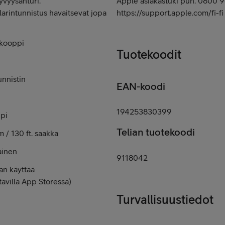
vyys­anturi.
Apple asiakastuki puh. 0800 
larin­tunnistus havaitsevat jopa
https://support.apple.com/fi-fi
skooppi
Tuotekoodit
nnistin
EAN-koodi
194253830399
ppi
Telian tuotekoodi
 / 130 ft. saakka
ainen
9118042
an käyttää
tavilla App Storessa)
Turvallisuustiedot