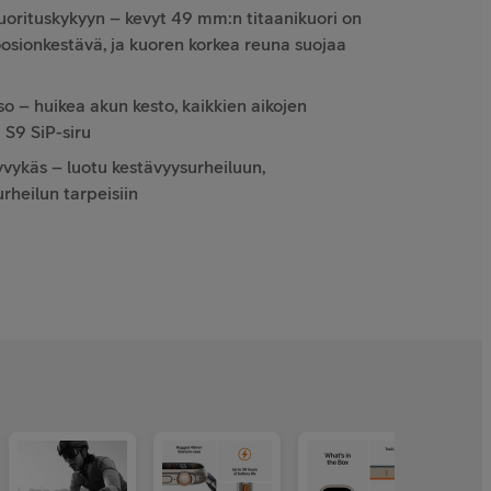
suorituskykyyn – kevyt 49 mm:n titaanikuori on
oosion­kestävä, ja kuoren korkea reuna suojaa
so – huikea akun kesto, kaikkien aikojen
i S9 SiP-siru
yvykäs – luotu kestävyysurheiluun,
urheilun tarpeisiin