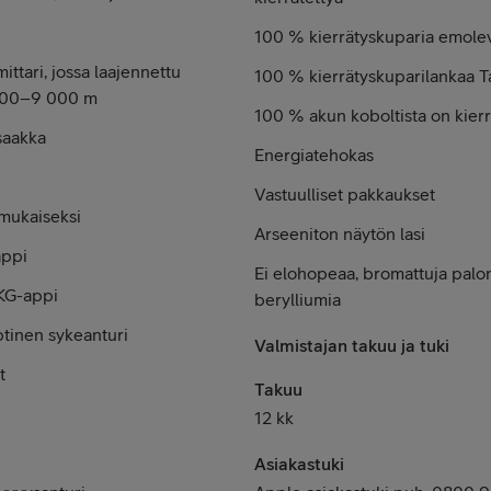
100 % kierrätyskuparia emole
ittari, jossa laajennettu
100 % kierrätyskuparilankaa T
-500–9 000 m
100 % akun koboltista on kierr
saakka
Energiatehokas
Vastuulliset pakkaukset
mukaiseksi
Arseeniton näytön lasi
appi
Ei elohopeaa, bromattuja palon­
KG-appi
berylliumia
tinen sykeanturi
Valmistajan takuu ja tuki
t
Takuu
12 kk
Asiakastuki