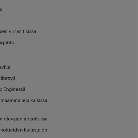
ku
sen virran tilassa
s­johto
avilla
rätettyä
ic Enginessä
 maametalleja kaikissa
iri­levyjen juotoksissa
noitteiden kullasta on