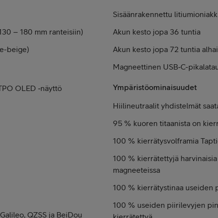
Sisäänrakennettu litium­ioniak
130 – 180 mm ranteisiin)
Akun kesto jopa 36 tuntia
ge-beige)
Akun kesto jopa 72 tuntia alhai
Magneettinen USB‑C-pikalatau
Ympäristöominaisuudet
 LTPO OLED ‑näyttö
Hiilineutraalit yhdistelmät saat
95 % kuoren titaanista on kier
100 % kierrätysvolframia Tapt
100 % kierrätettyjä harvinaisia
magneeteissa
100 % kierrätys­tinaa useiden pi
100 % useiden piiri­levyjen pin
Galileo, QZSS ja BeiDou
kierrätettyä