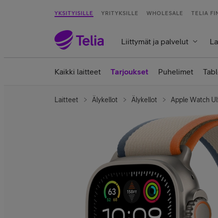
YKSITYISILLE
YRITYKSILLE
WHOLESALE
TELIA F
Liittymät ja palvelut
La
Kaikki laitteet
Tarjoukset
Puhelimet
Tabl
Laitteet
Älykellot
Älykellot
Apple Watch Ult