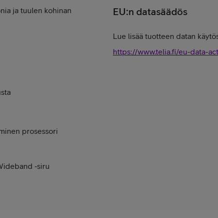
EU:n datasäädös
ia ja tuulen kohinan
Lue lisää tuotteen datan käytös
https://www.telia.fi/eu-data-ac
usta
iminen prosessori
Wideband ‑siru