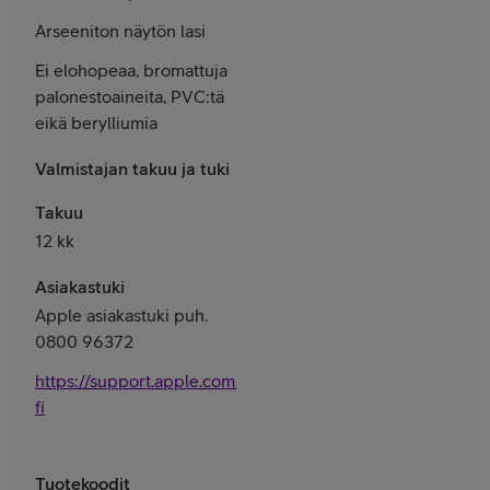
Arseeniton näytön lasi
Ei elohopeaa, bromattuja
palon­esto­aineita, PVC:tä
eikä berylliumia
Valmistajan takuu ja tuki
Takuu
12 kk
Asiakastuki
Apple asiakastuki puh.
0800 96372
https://support.apple.com/fi-
fi
Tuotekoodit