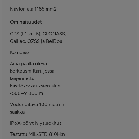
Näytön ala 1185 mm2
Ominaisuudet
GPS (L1 ja L5), GLONASS,
Galileo, QZSS ja BeiDou
Kompassi
Aina päällä oleva
korkeusmittari, jossa
laajennettu
käyttökorkeuksien alue
-500–9 000 m
Vedenpitävä 100 metriin
saakka
IP6X-pölytiiviys­luokitus
Testattu MIL-STD 810H:n