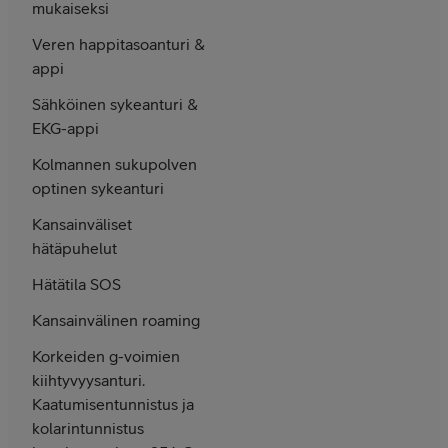
mukaiseksi
Veren happi­taso­anturi &
appi
Sähköinen sykeanturi &
EKG-appi
Kolmannen suku­polven
optinen sykeanturi
Kansain­väliset
hätä­puhelut
Hätätila SOS
Kansainvälinen roaming
Korkeiden g-voimien
kiihtyvyys­anturi.
Kaatumisen­tunnistus ja
kolarin­tunnistus