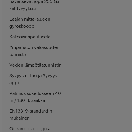
havaitsevat jopa 256 G:n
kiihtyvyyksiä
Laajan mitta-alueen
gyroskooppi
Kaksoisnapautusele
Ympäristön valoisuuden
tunnistin
Veden lämpötilatunnistin
Syvyysmittari ja Syvyys-
appi
Valmius sukellukseen 40
m / 130 ft. saakka
EN13319-standardin
mukainen
Oceanic+-appi, jota