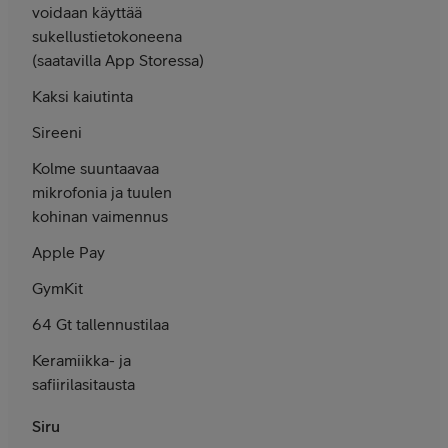
voidaan käyttää
sukellustietokoneena
(saatavilla App Storessa)
Kaksi kaiutinta
Sireeni
Kolme suuntaavaa
mikrofonia ja tuulen
kohinan vaimennus
Apple Pay
GymKit
64 Gt tallennustilaa
Keramiikka- ja
safiirilasi­tausta
Siru