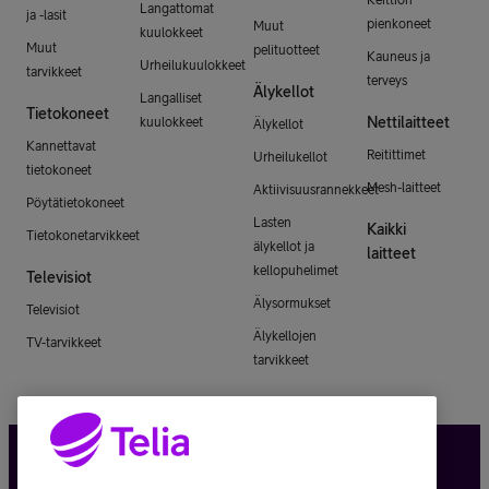
Langattomat
ja -lasit
pienkoneet
Muut
kuulokkeet
Muut
pelituotteet
Kauneus ja
Urheilukuulokkeet
tarvikkeet
terveys
Älykellot
Langalliset
Tietokoneet
Nettilaitteet
kuulokkeet
Älykellot
Kannettavat
Reitittimet
Urheilukellot
tietokoneet
Mesh-laitteet
Aktiivisuusrannekkeet
Pöytätietokoneet
Lasten
Kaikki
Tietokonetarvikkeet
älykellot ja
laitteet
kellopuhelimet
Televisiot
Älysormukset
Televisiot
Älykellojen
TV-tarvikkeet
tarvikkeet