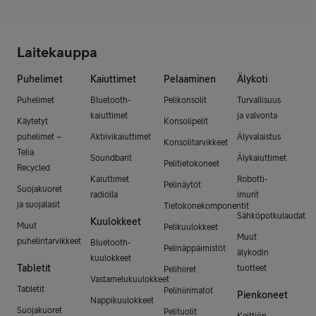
Laitekauppa
Puhelimet
Kaiuttimet
Pelaaminen
Älykoti
Puhelimet
Bluetooth-
Pelikonsolit
Turvallisuus
kaiuttimet
ja valvonta
Käytetyt
Konsolipelit
puhelimet –
Aktiivikaiuttimet
Älyvalaistus
Konsolitarvikkeet
Telia
Soundbarit
Älykaiuttimet
Pelitietokoneet
Recycled
Kaiuttimet
Robotti-
Pelinäytöt
Suojakuoret
radiolla
imurit
ja suojalasit
Tietokonekomponentit
Sähköpotkulaudat
Kuulokkeet
Muut
Pelikuulokkeet
Muut
puhelintarvikkeet
Bluetooth-
Pelinäppäimistöt
älykodin
kuulokkeet
Tabletit
tuotteet
Pelihiiret
Vastamelukuulokkeet
Tabletit
Pelihiirimatot
Pienkoneet
Nappikuulokkeet
Suojakuoret
Pelituolit
Keittiön