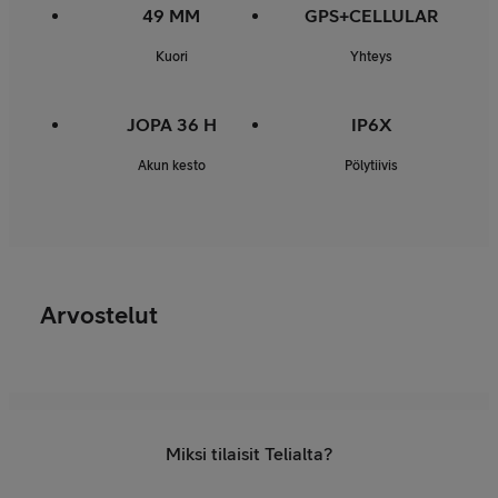
49 MM
GPS+CELLULAR
Kuori
Yhteys
JOPA 36 H
IP6X
Akun kesto
Pölytiivis
Arvostelut
Miksi tilaisit Telialta?