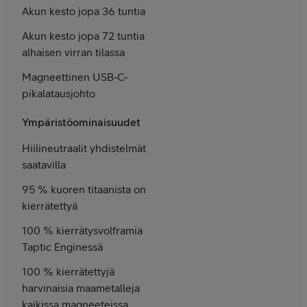
Akun kesto jopa 36 tuntia
Akun kesto jopa 72 tuntia
alhaisen virran tilassa
Magneettinen USB‑C-
pikalataus­johto
Ympäristöominaisuudet
Hiilineutraalit yhdistelmät
saatavilla
95 % kuoren titaanista on
kierrätettyä
100 % kierrätysvolframia
Taptic Enginessä
100 % kierrätettyjä
harvinaisia maametalleja
kaikissa magneeteissa