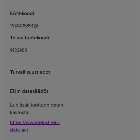
EAN-koodi
195949589126
Telian tuotekoodi
9123988
Turvallisuustiedot
EU:n datasäädös
Lue lisää tuotteen datan
käytöstä:
https://www.telia.fi/eu-
data-act