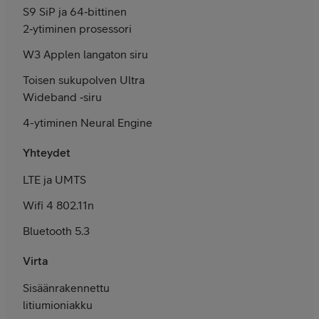
S9 SiP ja 64‑bittinen
2‑ytiminen prosessori
W3 Applen langaton siru
Toisen sukupolven Ultra
Wideband ‑siru
4-ytiminen Neural Engine
Yhteydet
LTE ja UMTS
Wifi 4 802.11n
Bluetooth 5.3
Virta
Sisäänrakennettu
litium­ioniakku