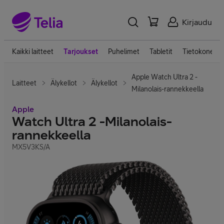
Kirjaudu
Kaikki laitteet
Tarjoukset
Puhelimet
Tabletit
Tietokoneet
Apple Watch Ultra 2 -
Laitteet
Älykellot
Älykellot
Milanolais-rannekkeella
Apple
Watch Ultra 2 -Milanolais-
rannekkeella
MX5V3KS/A