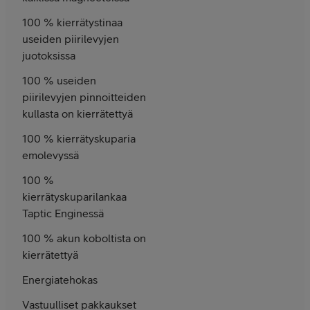
100 % kierrätys­tinaa
useiden piiri­levyjen
juotoksissa
100 % useiden
piiri­levyjen pinnoitteiden
kullasta on kierrätettyä
100 % kierrätyskuparia
emolevyssä
100 %
kierrätyskuparilankaa
Taptic Enginessä
100 % akun koboltista on
kierrätettyä
Energiatehokas
Vastuulliset pakkaukset