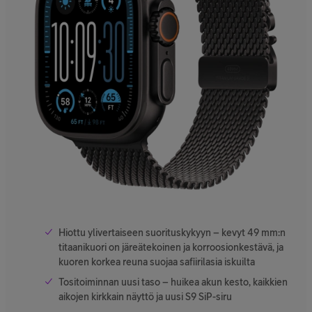
Hiottu ylivertaiseen suorituskykyyn – kevyt 49 mm:n
titaanikuori on järeätekoinen ja korroosion­kestävä, ja
kuoren korkea reuna suojaa safiiri­lasia iskuilta
Tositoiminnan uusi taso – huikea akun kesto, kaikkien
aikojen kirkkain näyttö ja uusi S9 SiP-siru