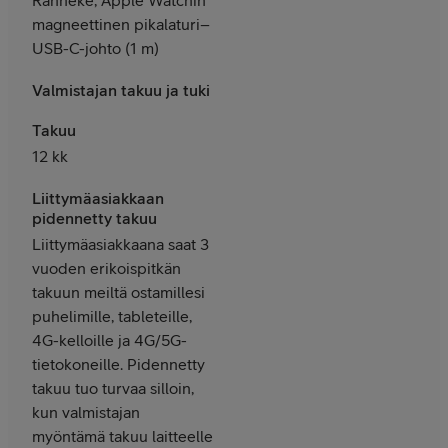
magneettinen pika­laturi–
USB-C-johto (1 m)
Valmistajan takuu ja tuki
Takuu
12 kk
Liittymäasiakkaan
pidennetty takuu
Liittymäasiakkaana saat 3
vuoden erikoispitkän
takuun meiltä ostamillesi
puhelimille, tableteille,
4G-kelloille ja 4G/5G-
tietokoneille. Pidennetty
takuu tuo turvaa silloin,
kun valmistajan
myöntämä takuu laitteelle