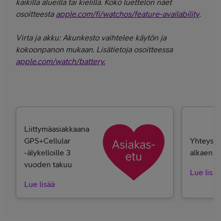
kaikilla alueilla tai kielillä. Koko luettelon näet
osoitteesta
apple.com/fi/watchos/feature-availability
.
Virta ja akku: Akunkesto vaihtelee käytön ja
kokoonpanon mukaan. Lisätietoja osoitteessa
apple.com/watch/battery.
Liittymäasiakkaana
GPS+Cellular
Yhteys ä
-älykelloille 3
alkaen 2
vuoden takuu
Lue lisää
Lue lisää