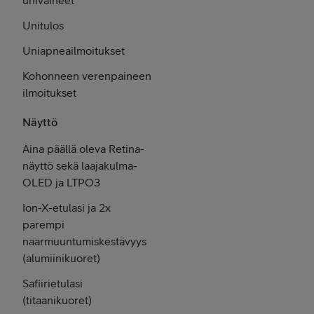
Unitulos
Uniapnea­ilmoitukset
Kohonneen veren­paineen
ilmoitukset
Näyttö
Aina päällä oleva Retina-
näyttö sekä laajakulma-
OLED ja LTPO3
Ion-X-etulasi ja 2x
parempi
naarmuuntumis­kestävyys
(alumiini­kuoret)
Safiirietulasi
(titaani­kuoret)