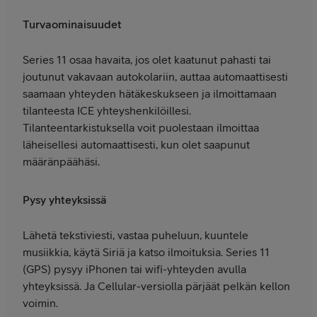
Turvaominaisuudet
Series 11 osaa havaita, jos olet kaatunut pahasti tai
joutunut vakavaan autokolariin, auttaa automaattisesti
saamaan yhteyden hätäkeskukseen ja ilmoittamaan
tilanteesta ICE yhteyshenkilöillesi.
Tilanteentarkistuksella voit puolestaan ilmoittaa
läheisellesi automaattisesti, kun olet saapunut
määränpäähäsi.
Pysy yhteyksissä
Lähetä tekstiviesti, vastaa puheluun, kuuntele
musiikkia, käytä Siriä ja katso ilmoituksia. Series 11
(GPS) pysyy iPhonen tai wifi-yhteyden avulla
yhteyksissä. Ja Cellular-versiolla pärjäät pelkän kellon
voimin.