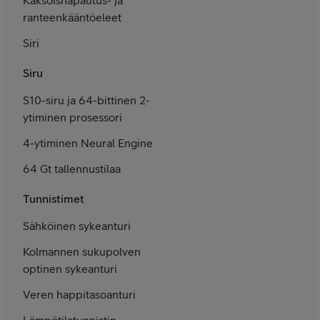
ranteenkääntö­eleet
Siri
Siru
S10-siru ja 64-bittinen 2-
ytiminen prosessori
4-ytiminen Neural Engine
64 Gt tallennus­tilaa
Tunnistimet
Sähköinen syke­anturi
Kolmannen sukupolven
optinen sykeanturi
Veren happi­taso­anturi
Lämpötila­tunnistin