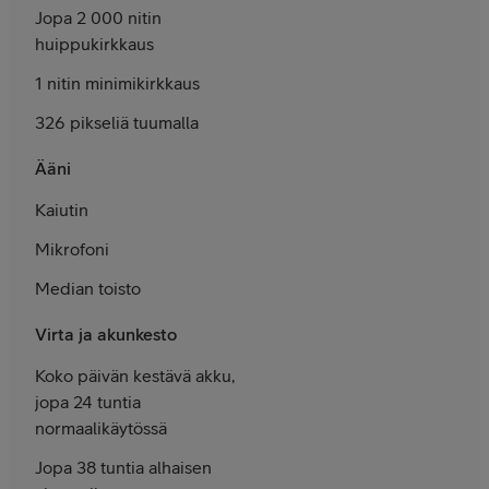
Jopa 2 000 nitin
huippu­kirkkaus
1 nitin minimikirkkaus
326 pikseliä tuumalla
Ääni
Kaiutin
Mikrofoni
Median toisto
Virta ja akunkesto
Koko päivän kestävä akku,
jopa 24 tuntia
normaali­käytössä
Jopa 38 tuntia alhaisen