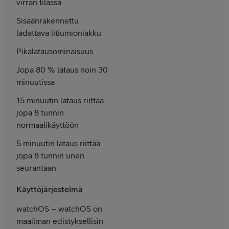
virran tilassa
Sisään­rakennettu
ladattava litiumioni­akku
Pikalataus­ominaisuus
Jopa 80 % lataus noin 30
minuutissa
15 minuutin lataus riittää
jopa 8 tunnin
normaali­käyttöön
5 minuutin lataus riittää
jopa 8 tunnin unen
seurantaan
Käyttö­järjestelmä
watchOS – watchOS on
maailman edistyksellisin