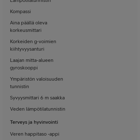
Kompassi
Aina päällä oleva
korkeus­mittari
Korkeiden g-voimien
kiihtyvyys­anturi
Laajan mitta-alueen
gyroskooppi
Ympäristön valoisuuden
tunnistin
Syvyysmittari 6 m saakka
Veden lämpötila­tunnistin
Terveys ja hyvinvointi
Veren happitaso ‑appi