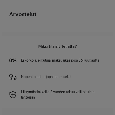
Arvostelut
Miksi tilaisit Telialta?
Ei korkoja, ei kuluja, maksuaikaa jopa 36 kuukautta
Nopea toimitus jopa huomiseksi
Liittymäasiakkaille 3 vuoden takuu valikoituihin
laitteisiin