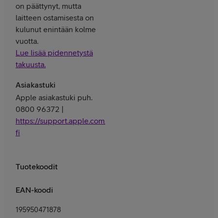
on päättynyt, mutta
laitteen ostamisesta on
kulunut enintään kolme
vuotta.
Lue lisää pidennetystä
takuusta.
Asiakastuki
Apple asiakastuki puh.
0800 96372 |
https://support.apple.com/fi-
fi
Tuotekoodit
EAN-koodi
195950471878