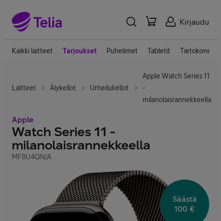
Kirjaudu
Kaikki laitteet
Tarjoukset
Puhelimet
Tabletit
Tietokoneet
Apple Watch Series 11
Laitteet
Älykellot
Urheilukellot
-
milanolaisrannekkeella
Apple
Watch Series 11 -
milanolaisrannekkeella
MF8U4QN/A
Säästä
100 €