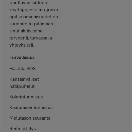
puettavan laitteen
käyttö­järjestelmä, jonka
apit ja ominaisuudet on
suunniteltu pitämään
sinut aktiivisena,
terveenä, turvassa ja
yhteyksissä.
Turvallisuus
Hätätila SOS
Kansain­väliset
hätä­puhelut
Kolarin­tunnistus
Kaatumisen­tunnistus
Melu­tason seuranta
Reitin jäljitys