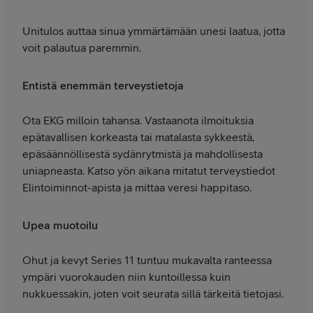
Unitulos auttaa sinua ymmärtämään unesi laatua, jotta
voit palautua paremmin.
Entistä enemmän terveystietoja
Ota EKG milloin tahansa. Vastaanota ilmoituksia
epätavallisen korkeasta tai matalasta sykkeestä,
epäsäännöllisestä sydänrytmistä ja mahdollisesta
uniapneasta. Katso yön aikana mitatut terveystiedot
Elintoiminnot-apista ja mittaa veresi happitaso.
Upea muotoilu
Ohut ja kevyt Series 11 tuntuu mukavalta ranteessa
ympäri vuorokauden niin kuntoillessa kuin
nukkuessakin, joten voit seurata sillä tärkeitä tietojasi.