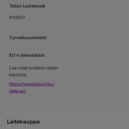
Telian tuotekoodi
9143097
Turvallisuustiedot
EU:n datasäädös
Lue lisää tuotteen datan
käytöstä:
https://www.telia.fi/eu-
data-act
Laitekauppa