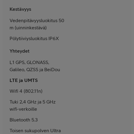
Kestävyys
Vedenpitävyys­luokitus 50
m (uinnin­kestävä)
Pölytiiviys­luokitus IP6X
Yhteydet
L1 GPS, GLONASS,
Galileo, QZSS ja BeiDou
LTE ja UMTS
Wifi 4 (802.11n)
Tuki 2,4 GHz ja 5 GHz
wifi-verkoille
Bluetooth 5.3
Toisen suku­polven Ultra