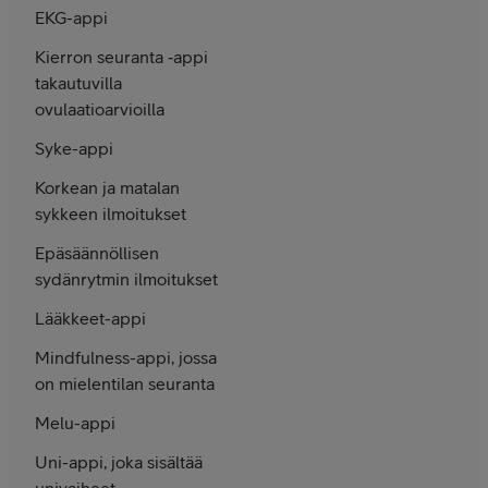
EKG-appi
Kierron seuranta ‑appi
takautuvilla
ovulaatio­arvioilla
Syke-appi
Korkean ja matalan
sykkeen ilmoi­tukset
Epä­säännölli­sen
sydän­rytmin ilmoitukset
Lääkkeet-appi
Mindfulness-appi, jossa
on mielen­tilan seuranta
Melu-appi
Uni-appi, joka sisältää
univaiheet