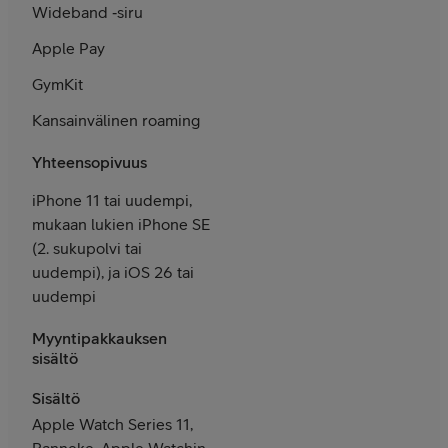
Wideband ‑siru
Apple Pay
GymKit
Kansain­välinen roaming
Yhteensopivuus
iPhone 11 tai uudempi,
mukaan lukien iPhone SE
(2. sukupolvi tai
uudempi), ja iOS 26 tai
uudempi
Myyntipakkauksen
sisältö
Sisältö
Apple Watch Series 11,
Ranneke, Apple Watchin