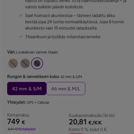
näyttö on tuplasti Series 10:tä naarmunkestävämpi – ja
valmis kaikkiin päivän koitoksiin.
Saat huimasti akunkestoa – täyteen ladattu akku
kestää jopa 24 tuntia normaali­käytössä. Jopa 8 tunnin
akunkesto vain 15 minuutin latauksella
Titaanikuori ja tyylikäs milanolaisranneke
Väri
:
Liuskekiven värinen titaani
Rungon & rannekkeen koko
:
42 mm & S/M
42 mm & S/M
46 mm & M/L
Yhteydet
:
GPS + Cellular
Kertamaksu
Kuukausimaksulla (36 kk)
749
20,81
€
€/KK
Hinta 749 €
849
€
Hintatiedot
Korko 0 %, kulut 0 €
Vertailuhinta 849 €