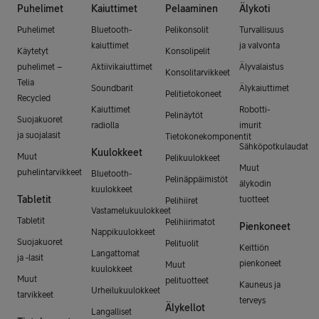
Puhelimet
Kaiuttimet
Pelaaminen
Älykoti
Puhelimet
Bluetooth-
Pelikonsolit
Turvallisuus
kaiuttimet
ja valvonta
Käytetyt
Konsolipelit
puhelimet –
Aktiivikaiuttimet
Älyvalaistus
Konsolitarvikkeet
Telia
Soundbarit
Älykaiuttimet
Pelitietokoneet
Recycled
Kaiuttimet
Robotti-
Pelinäytöt
Suojakuoret
radiolla
imurit
ja suojalasit
Tietokonekomponentit
Sähköpotkulaudat
Kuulokkeet
Muut
Pelikuulokkeet
Muut
puhelintarvikkeet
Bluetooth-
Pelinäppäimistöt
älykodin
kuulokkeet
Tabletit
tuotteet
Pelihiiret
Vastamelukuulokkeet
Tabletit
Pelihiirimatot
Pienkoneet
Nappikuulokkeet
Suojakuoret
Pelituolit
Keittiön
Langattomat
ja -lasit
pienkoneet
Muut
kuulokkeet
Muut
pelituotteet
Kauneus ja
Urheilukuulokkeet
tarvikkeet
terveys
Älykellot
Langalliset