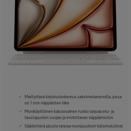
Miellyttävä kirjoituskokemus saksimekanismilla, jossa
on 1 mm näppäinten liike
Monikäyttöinen kaksiosainen runko tarjoaa etu- ja
taustapuolen suojan ja irrotettavan näppäimistön
Säädettävä jalusta tarjoaa monipuoliset katselukulmat