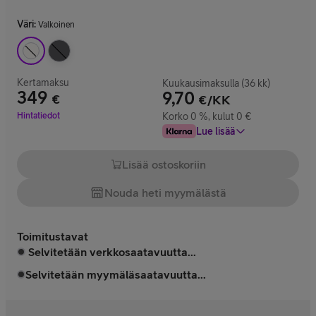
Väri
:
Valkoinen
Kertamaksu
Kuukausimaksulla (36 kk)
349
9,70
€
€/KK
Hinta 349 €
Hintatiedot
Korko 0 %, kulut 0 €
Lue lisää
Lisää ostoskoriin
Nouda heti myymälästä
Toimitustavat
Selvitetään verkkosaatavuutta...
Selvitetään myymäläsaatavuutta...