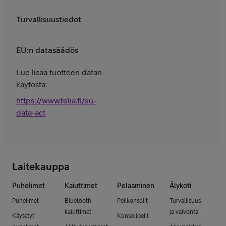
Turvallisuustiedot
EU:n datasäädös
Lue lisää tuotteen datan
käytöstä:
https://www.telia.fi/eu-
data-act
Laitekauppa
Puhelimet
Kaiuttimet
Pelaaminen
Älykoti
Puhelimet
Bluetooth-
Pelikonsolit
Turvallisuus
kaiuttimet
ja valvonta
Käytetyt
Konsolipelit