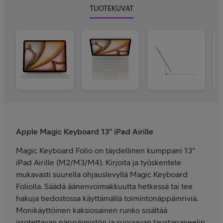
TUOTEKUVAT
Apple Magic Keyboard 13" iPad Airille
Magic Keyboard Folio on täydellinen kumppani 13"
iPad Airille (M2/M3/M4). Kirjoita ja työskentele
mukavasti suurella ohjauslevyllä Magic Keyboard
Foliolla. Säädä äänenvoimakkuutta hetkessä tai tee
hakuja tiedostossa käyttämällä toimintonäppäinriviä.
Monikäyttöinen kaksiosainen runko sisältää
irrotettavan näppäimistön ja suojaavan taustapaneelin,