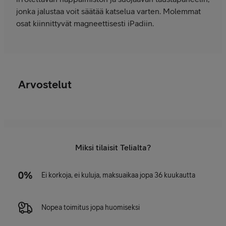
jonka jalustaa voit säätää katselua varten. Molemmat
osat kiinnittyvät magneettisesti iPadiin.
Arvostelut
Miksi tilaisit Telialta?
Ei korkoja, ei kuluja, maksuaikaa jopa 36 kuukautta
Nopea toimitus jopa huomiseksi