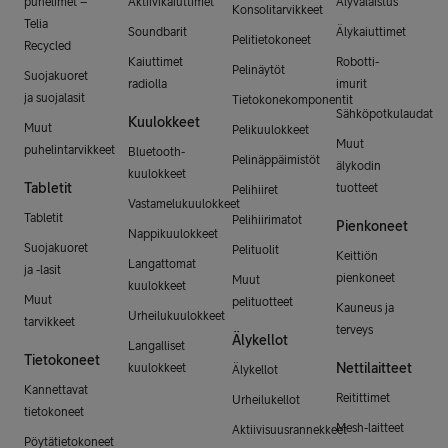
puhelimet –
Aktiivikaiuttimet
Älyvalaistus
Konsolitarvikkeet
Telia
Soundbarit
Älykaiuttimet
Pelitietokoneet
Recycled
Kaiuttimet
Robotti-
Pelinäytöt
Suojakuoret
radiolla
imurit
ja suojalasit
Tietokonekomponentit
Sähköpotkulaudat
Kuulokkeet
Muut
Pelikuulokkeet
Muut
puhelintarvikkeet
Bluetooth-
Pelinäppäimistöt
älykodin
kuulokkeet
Tabletit
tuotteet
Pelihiiret
Vastamelukuulokkeet
Tabletit
Pelihiirimatot
Pienkoneet
Nappikuulokkeet
Suojakuoret
Pelituolit
Keittiön
Langattomat
ja -lasit
pienkoneet
Muut
kuulokkeet
Muut
pelituotteet
Kauneus ja
Urheilukuulokkeet
tarvikkeet
terveys
Älykellot
Langalliset
Tietokoneet
Nettilaitteet
kuulokkeet
Älykellot
Kannettavat
Reitittimet
Urheilukellot
tietokoneet
Mesh-laitteet
Aktiivisuusrannekkeet
Pöytätietokoneet