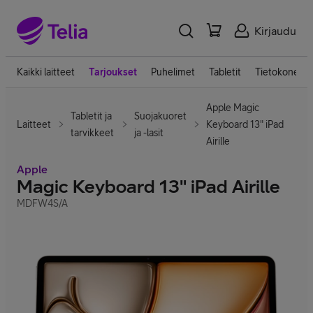
Kirjaudu
Kaikki laitteet
Tarjoukset
Puhelimet
Tabletit
Tietokoneet
Apple Magic
Tabletit ja
Suojakuoret
Laitteet
Keyboard 13" iPad
tarvikkeet
ja -lasit
Airille
Apple
Magic Keyboard 13" iPad Airille
MDFW4S/A