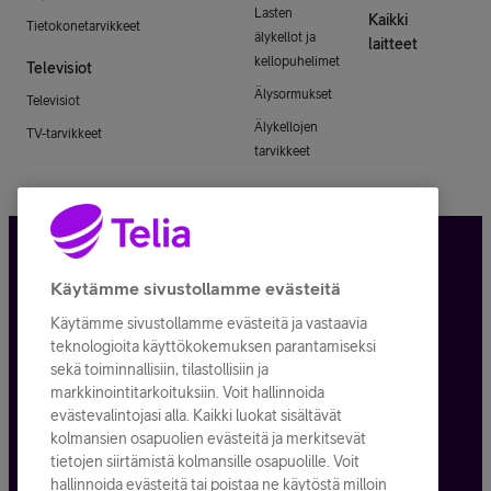
Lasten
Kaikki
Tietokonetarvikkeet
älykellot ja
laitteet
kellopuhelimet
Televisiot
Älysormukset
Televisiot
Älykellojen
TV-tarvikkeet
tarvikkeet
Tietosuoja ja -turva
Käytämme sivustollamme evästeitä
Käytämme sivustollamme evästeitä ja vastaavia
Tilauksen peruuttaminen
teknologioita käyttökokemuksen parantamiseksi
sekä toiminnallisiin, tilastollisiin ja
Käyttöehdot
markkinointitarkoituksiin. Voit hallinnoida
evästevalintojasi alla. Kaikki luokat sisältävät
Evästeiden käyttö
kolmansien osapuolien evästeitä ja merkitsevät
tietojen siirtämistä kolmansille osapuolille. Voit
Toimitusehdot ja palvelukuvaukset
hallinnoida evästeitä tai poistaa ne käytöstä milloin