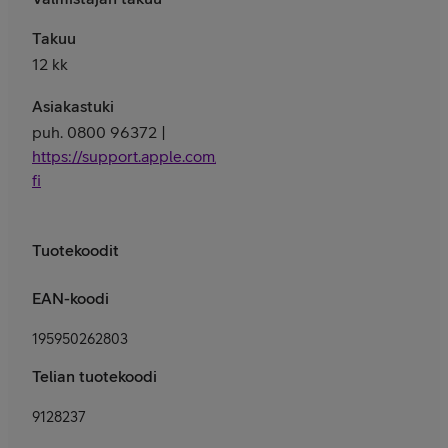
Takuu
12 kk
Asiakastuki
puh. 0800 96372 |
https://support.apple.com/fi-
fi
Tuotekoodit
EAN-koodi
195950262803
Telian tuotekoodi
9128237