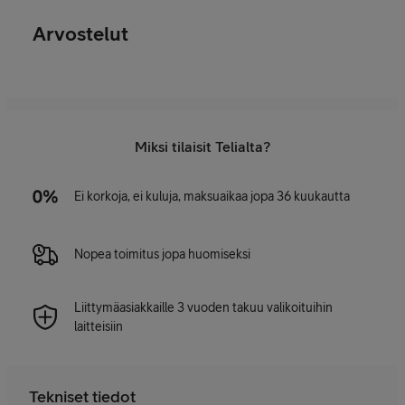
Arvostelut
Miksi tilaisit Telialta?
Ei korkoja, ei kuluja, maksuaikaa jopa 36 kuukautta
Nopea toimitus jopa huomiseksi
Liittymäasiakkaille 3 vuoden takuu valikoituihin
laitteisiin
Tekniset tiedot