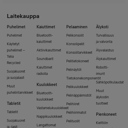
Laitekauppa
Puhelimet
Kaiuttimet
Pelaaminen
Älykoti
Puhelimet
Bluetooth-
Pelikonsolit
Turvallisuus
kaiuttimet
ja valvonta
Käytetyt
Konsolipelit
puhelimet –
Aktiivikaiuttimet
Älyvalaistus
Konsolitarvikkeet
Telia
Soundbarit
Älykaiuttimet
Pelitietokoneet
Recycled
Kaiuttimet
Robotti-
Pelinäytöt
Suojakuoret
radiolla
imurit
ja suojalasit
Tietokonekomponentit
Sähköpotkulaudat
Kuulokkeet
Muut
Pelikuulokkeet
Muut
puhelintarvikkeet
Bluetooth-
Pelinäppäimistöt
älykodin
kuulokkeet
Tabletit
tuotteet
Pelihiiret
Vastamelukuulokkeet
Tabletit
Pelihiirimatot
Pienkoneet
Nappikuulokkeet
Suojakuoret
Pelituolit
Keittiön
Langattomat
ja -lasit