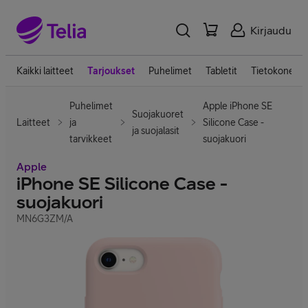
Kirjaudu
Kaikki laitteet
Tarjoukset
Puhelimet
Tabletit
Tietokoneet
Puhelimet
Apple iPhone SE
Suojakuoret
Laitteet
ja
Silicone Case -
ja suojalasit
tarvikkeet
suojakuori
Apple
iPhone SE Silicone Case -
suojakuori
MN6G3ZM/A