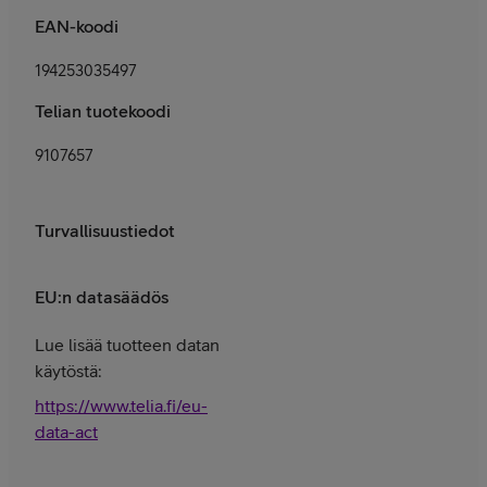
EAN-koodi
194253035497
Telian tuotekoodi
9107657
Turvallisuustiedot
EU:n datasäädös
Lue lisää tuotteen datan
käytöstä:
https://www.telia.fi/eu-
data-act