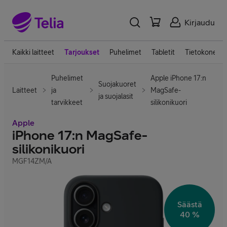
Kirjaudu
Kaikki laitteet
Tarjoukset
Puhelimet
Tabletit
Tietokoneet
Puhelimet
Apple iPhone 17:n
Suojakuoret
Laitteet
ja
MagSafe-
ja suojalasit
tarvikkeet
silikonikuori
Apple
iPhone 17:n MagSafe-
silikonikuori
MGF14ZM/A
Säästä
40 %