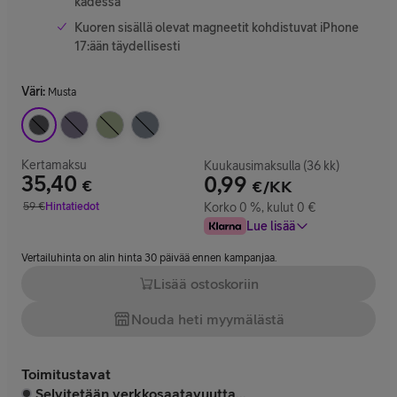
kädessä
Kuoren sisällä olevat magneetit kohdistuvat iPhone
17:ään täydellisesti
Väri
:
Musta
Kertamaksu
Kuukausimaksulla (36 kk)
35,40
0,99
€
€/KK
Hinta 35,40 €
59
€
Hintatiedot
Korko 0 %, kulut 0 €
Vertailuhinta 59 €
Lue lisää
Vertailuhinta on alin hinta 30 päivää ennen kampanjaa.
Lisää ostoskoriin
Nouda heti myymälästä
Toimitustavat
Selvitetään verkkosaatavuutta...