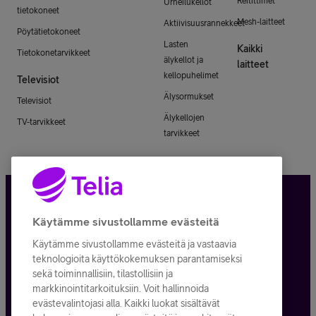
Reitittimet
Urheilukellot
tietokoneet
Mesh-laitteet
Aktiivisuusrannekkeet
Pöytätietokoneet
Lasten
Kaikki
Tietokonetarvikkeet
älykellot ja
laitteet
kellopuhelimet
Televisiot
Älysormukset
Televisiot
Älykellojen
TV-tarvikkeet
tarvikkeet
Tietosuoja ja -turva
Käytämme sivustollamme evästeitä
Käytämme sivustollamme evästeitä ja vastaavia
Tilauksen peruuttaminen
teknologioita käyttökokemuksen parantamiseksi
sekä toiminnallisiin, tilastollisiin ja
Käyttöehdot
markkinointitarkoituksiin. Voit hallinnoida
evästevalintojasi alla. Kaikki luokat sisältävät
Evästeiden käyttö