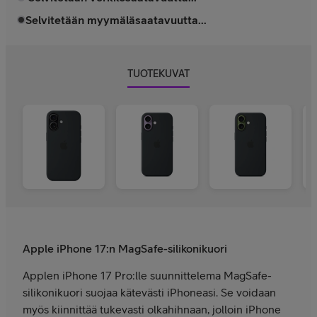
Selvitetään myymäläsaatavuutta...
TUOTEKUVAT
Apple iPhone 17:n MagSafe-silikonikuori
Applen iPhone 17 Pro:lle suunnit­telema MagSafe-
silikoni­kuori suojaa kätevästi iPhoneasi. Se voidaan
myös kiinnittää tukevasti olka­hihnaan, jolloin iPhone