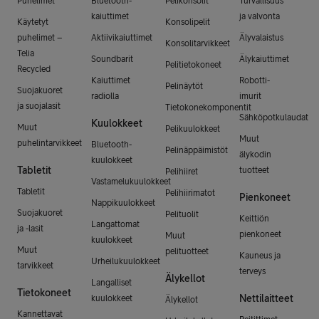
Puhelimet
Bluetooth-
Pelikonsolit
Turvallisuus
kaiuttimet
ja valvonta
Käytetyt
Konsolipelit
puhelimet –
Aktiivikaiuttimet
Älyvalaistus
Konsolitarvikkeet
Telia
Soundbarit
Älykaiuttimet
Pelitietokoneet
Recycled
Kaiuttimet
Robotti-
Pelinäytöt
Suojakuoret
radiolla
imurit
ja suojalasit
Tietokonekomponentit
Sähköpotkulaudat
Kuulokkeet
Muut
Pelikuulokkeet
Muut
puhelintarvikkeet
Bluetooth-
Pelinäppäimistöt
älykodin
kuulokkeet
Tabletit
tuotteet
Pelihiiret
Vastamelukuulokkeet
Tabletit
Pelihiirimatot
Pienkoneet
Nappikuulokkeet
Suojakuoret
Pelituolit
Keittiön
Langattomat
ja -lasit
pienkoneet
Muut
kuulokkeet
Muut
pelituotteet
Kauneus ja
Urheilukuulokkeet
tarvikkeet
terveys
Älykellot
Langalliset
Tietokoneet
Nettilaitteet
kuulokkeet
Älykellot
Kannettavat