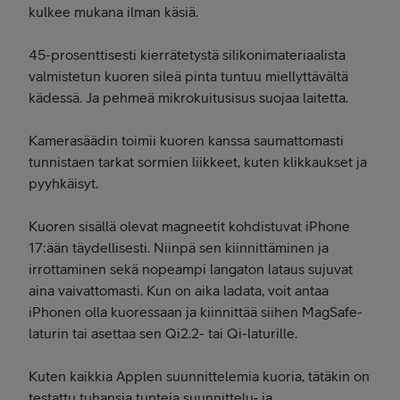
kulkee mukana ilman käsiä.
45-prosenttisesti kierrätetystä silikonimateriaalista
valmistetun kuoren sileä pinta tuntuu miellyttävältä
kädessä. Ja pehmeä mikro­kuitu­sisus suojaa laitetta.
Kamera­säädin toimii kuoren kanssa saumattomasti
tunnistaen tarkat sormien liikkeet, kuten klikkaukset ja
pyyhkäisyt.
Kuoren sisällä olevat magneetit kohdistuvat iPhone
17:ään täydellisesti. Niinpä sen kiinnit­täminen ja
irrottaminen sekä nopeampi langaton lataus sujuvat
aina vaivattomasti. Kun on aika ladata, voit antaa
iPhonen olla kuoressaan ja kiinnittää siihen MagSafe-
laturin tai asettaa sen Qi2.2- tai Qi-laturille.
Kuten kaikkia Applen suunnittelemia kuoria, tätäkin on
testattu tuhansia tunteja suunnittelu‑ ja