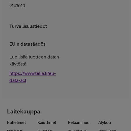
9143010
Turvallisuustiedot
EU:n datasäädös
Lue lisää tuotteen datan
käytöstä:
https://www.telia.fi/eu-
data-act
Laitekauppa
Puhelimet
Kaiuttimet
Pelaaminen
Älykoti