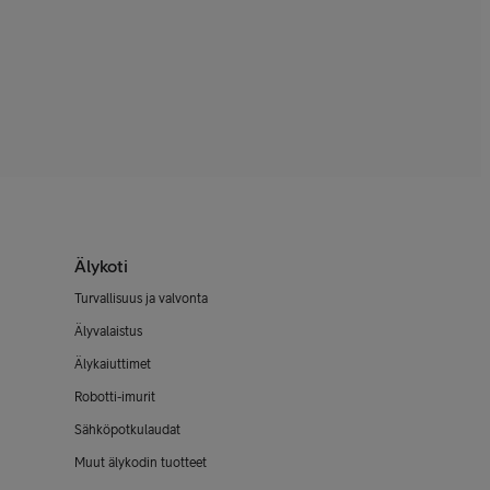
Älykoti
Turvallisuus ja valvonta
Älyvalaistus
Älykaiuttimet
Robotti-imurit
Sähköpotkulaudat
Muut älykodin tuotteet