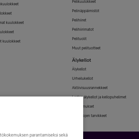
Pelikuulokkeet
ukuulokkeet
Pelinäppäimistöt
lokkeet
Pelihiiret
mat kuulokkeet
Pelihiirimatot
ulokkeet
Pelituolit
et kuulokkeet
Muut pelituotteet
Älykellot
Älykellot
Urheilukellot
Aktiivisuusrannekkeet
Lasten älykellot ja kellopuhelimet
Älysormukset
Älykellojen tarvikkeet
yttökokemuksen parantamiseksi sekä