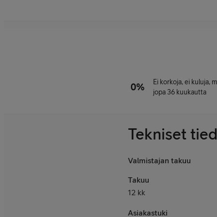
Ei korkoja, ei kuluja,
jopa 36 kuukautta
Tekniset tie
Valmistajan takuu
Takuu
12 kk
Asiakastuki