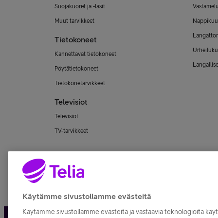
Suojakuoret ja -lasit
Vastamel
Muut tarvikkeet
Nappikuu
Langatto
Tietokoneet
Urheiluku
Kannettavat tietokoneet
Langallis
Pöytätietokoneet
Tietokonetarvikkeet
Televisiot
Televisiot
TV-tarvikkeet
Käytämme sivustollamme evästeitä
Käytämme sivustollamme evästeitä ja vastaavia teknologioita kä