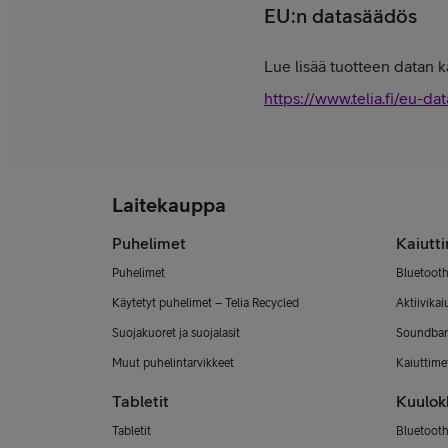
EU:n datasäädös
Lue lisää tuotteen datan k
https://www.telia.fi/eu-dat
Laitekauppa
Puhelimet
Kaiutt
Puhelimet
Bluetooth
Käytetyt puhelimet – Telia Recycled
Aktiivikai
Suojakuoret ja suojalasit
Soundbar
Muut puhelintarvikkeet
Kaiuttimet
Tabletit
Kuulok
Tabletit
Bluetooth