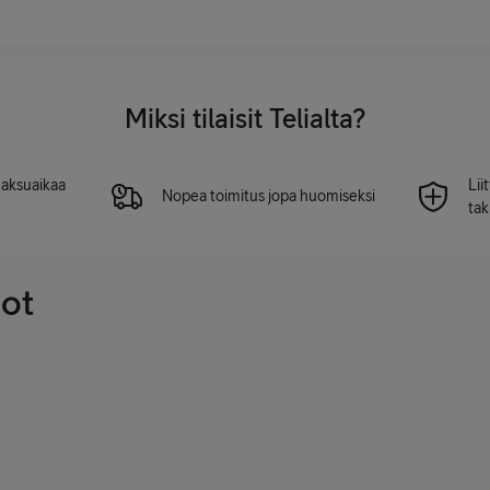
Miksi tilaisit Telialta?
 maksuaikaa
Lii
Nopea toimitus jopa huomiseksi
tak
dot