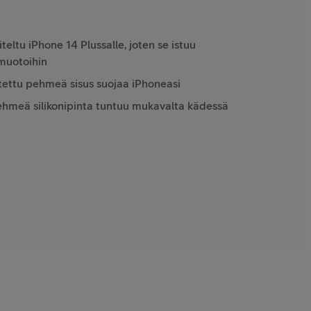
iteltu iPhone 14 Plussalle, joten se istuu
 muotoihin
tettu pehmeä sisus suojaa iPhoneasi
pehmeä silikonipinta tuntuu mukavalta kädessä