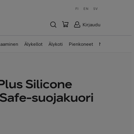
FI
EN
SV
Kirjaudu
laaminen
Älykellot
Älykoti
Pienkoneet
Nettilaitteet
Plus Silicone
Safe-suojakuori