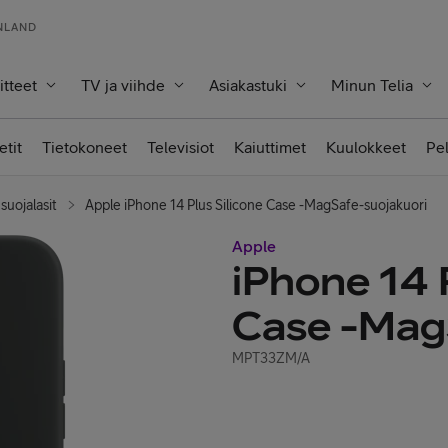
INLAND
itteet
TV ja viihde
Asiakastuki
Minun Telia
etit
Tietokoneet
Televisiot
Kaiuttimet
Kuulokkeet
Pe
suojalasit
Apple iPhone 14 Plus Silicone Case -MagSafe-suojakuori
Apple
iPhone 14 
Case -Mag
MPT33ZM/A