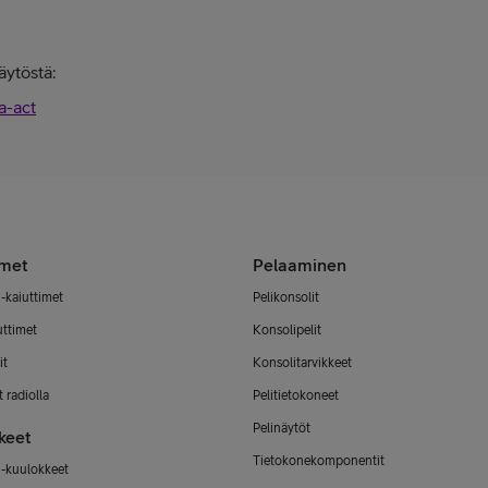
äytöstä:
a-act
imet
Pelaaminen
-kaiuttimet
Pelikonsolit
uttimet
Konsolipelit
it
Konsolitarvikkeet
 radiolla
Pelitietokoneet
Pelinäytöt
keet
Tietokonekomponentit
-kuulokkeet