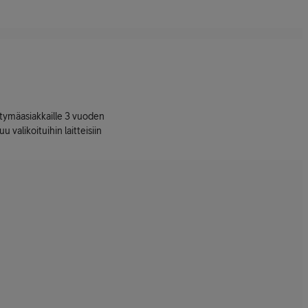
ttymäasiakkaille 3 vuoden
uu valikoituihin laitteisiin