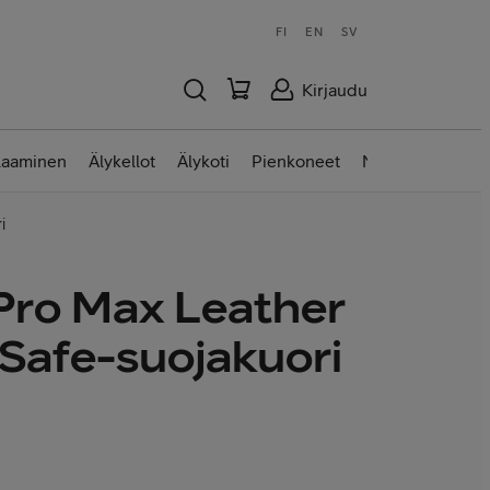
FI
EN
SV
Kirjaudu
laaminen
Älykellot
Älykoti
Pienkoneet
Nettilaitteet
i
Pro Max Leather
Safe-suojakuori