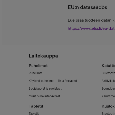
EU:n datasäädös
Lue lisää tuotteen datan k
https://www.telia.fi/eu-dat
Laitekauppa
Puhelimet
Kaiutt
Puhelimet
Bluetooth
Käytetyt puhelimet – Telia Recycled
Aktiivikai
Suojakuoret ja suojalasit
Soundbar
Muut puhelintarvikkeet
Kaiuttimet
Tabletit
Kuulok
Tabletit
Bluetooth