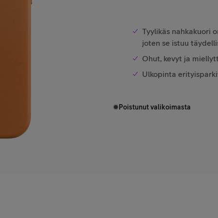
Tyylikäs nahkakuori o
joten se istuu täydell
Ohut, kevyt ja mielly
Ulkopinta erityispark
Poistunut valikoimasta