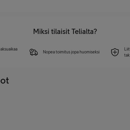
Miksi tilaisit Telialta?
 maksuaikaa
Lii
Nopea toimitus jopa huomiseksi
tak
dot