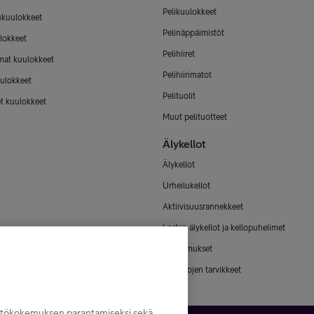
Pelikuulokkeet
ukuulokkeet
Pelinäppäimistöt
lokkeet
Pelihiiret
mat kuulokkeet
Pelihiirimatot
ulokkeet
Pelituolit
et kuulokkeet
Muut pelituotteet
Älykellot
Älykellot
Urheilukellot
Aktiivisuusrannekkeet
Lasten älykellot ja kellopuhelimet
Älysormukset
Älykellojen tarvikkeet
yttökokemuksen parantamiseksi sekä