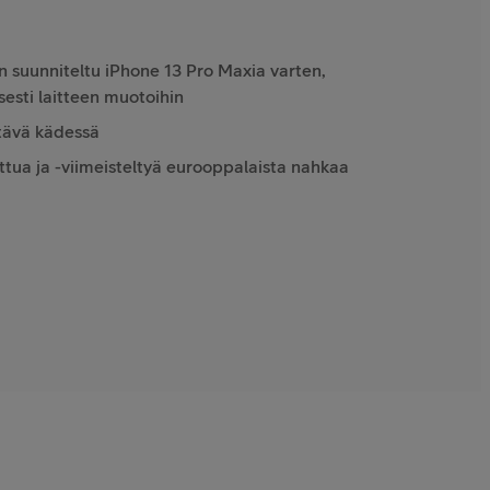
n suunniteltu iPhone 13 Pro Maxia varten,
isesti laitteen muotoihin
ttävä kädessä
ittua ja -viimeisteltyä eurooppalaista nahkaa