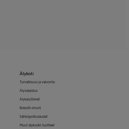
Älykoti
Turvallisuus ja valvonta
Älyvalaistus
Älykaiuttimet
Robotti-imurit
Sähköpotkulaudat
Muut älykodin tuotteet