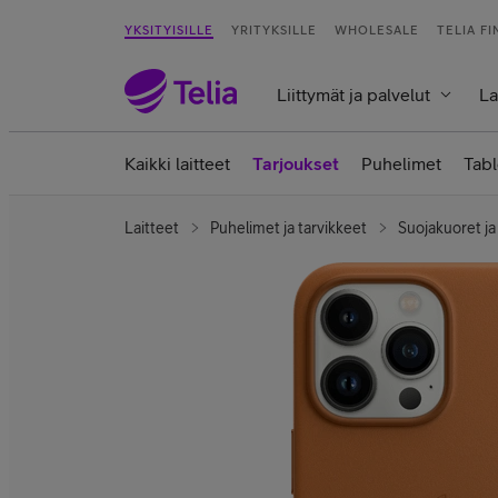
YKSITYISILLE
YRITYKSILLE
WHOLESALE
TELIA F
Liittymät ja palvelut
La
Kaikki laitteet
Tarjoukset
Puhelimet
Tabl
Laitteet
Puhelimet ja tarvikkeet
Suojakuoret ja 