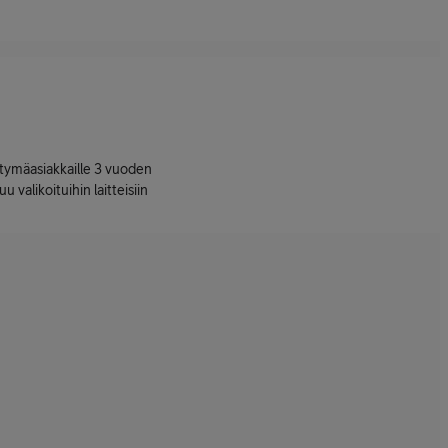
ttymäasiakkaille 3 vuoden
uu valikoituihin laitteisiin