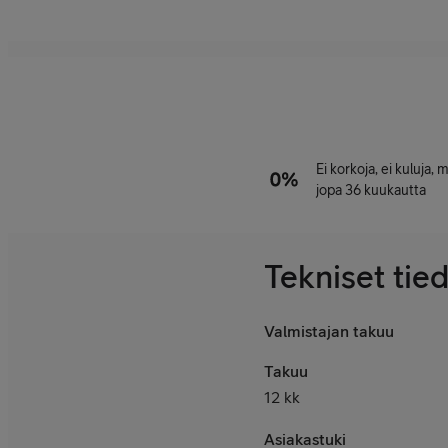
Ei korkoja, ei kuluja,
jopa 36 kuukautta
Tekniset tie
Valmistajan takuu
Takuu
12 kk
Asiakastuki