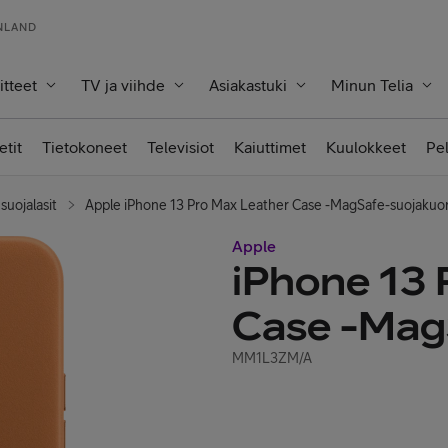
INLAND
itteet
TV ja viihde
Asiakastuki
Minun Telia
etit
Tietokoneet
Televisiot
Kaiuttimet
Kuulokkeet
Pe
suojalasit
Apple iPhone 13 Pro Max Leather Case -MagSafe-suojakuor
Apple
iPhone 13 
Case -Mag
MM1L3ZM/A