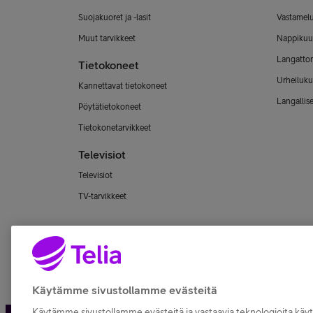
Suojakuoret ja -lasit
Vastamel
Muut tarvikkeet
Nappikuu
Langatto
Tietokoneet
Urheiluku
Kannettavat tietokoneet
Langallis
Pöytätietokoneet
Tietokonetarvikkeet
Televisiot
Televisiot
TV-tarvikkeet
Käytämme sivustollamme evästeitä
Käytämme sivustollamme evästeitä ja vastaavia teknologioita kä