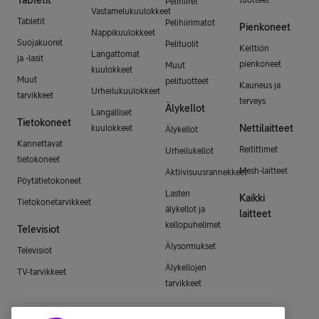
Pelihiiret
Vastamelukuulokkeet
Tabletit
Pelihiirimatot
Pienkoneet
Nappikuulokkeet
Suojakuoret
Pelituolit
Keittiön
Langattomat
ja -lasit
pienkoneet
Muut
kuulokkeet
Muut
pelituotteet
Kauneus ja
Urheilukuulokkeet
tarvikkeet
terveys
Älykellot
Langalliset
Tietokoneet
Nettilaitteet
kuulokkeet
Älykellot
Kannettavat
Reitittimet
Urheilukellot
tietokoneet
Mesh-laitteet
Aktiivisuusrannekkeet
Pöytätietokoneet
Lasten
Kaikki
Tietokonetarvikkeet
älykellot ja
laitteet
kellopuhelimet
Televisiot
Älysormukset
Televisiot
Älykellojen
TV-tarvikkeet
tarvikkeet