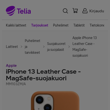
Kirjaudu
Kaikki laitteet
Tarjoukset
Puhelimet
Tabletit
Tietokoneet
Apple iPhone 13
Puhelimet
Suojakuoret
Leather Case -
Laitteet
ja
ja suojalasit
MagSafe-
tarvikkeet
suojakuori
Apple
iPhone 13 Leather Case -
MagSafe-suojakuori
MM103ZM/A