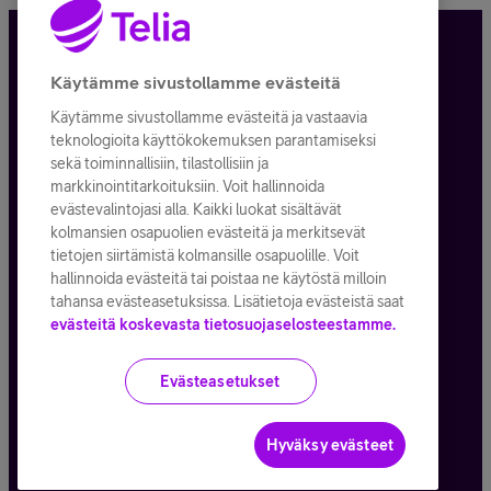
Tietosuoja ja -turva
Käytämme sivustollamme evästeitä
Käytämme sivustollamme evästeitä ja vastaavia
Tilauksen peruuttaminen
teknologioita käyttökokemuksen parantamiseksi
sekä toiminnallisiin, tilastollisiin ja
Käyttöehdot
markkinointitarkoituksiin. Voit hallinnoida
evästevalintojasi alla. Kaikki luokat sisältävät
Evästeiden käyttö
kolmansien osapuolien evästeitä ja merkitsevät
tietojen siirtämistä kolmansille osapuolille. Voit
Toimitusehdot ja palvelukuvaukset
hallinnoida evästeitä tai poistaa ne käytöstä milloin
tahansa evästeasetuksissa. Lisätietoja evästeistä saat
evästeitä koskevasta tietosuojaselosteestamme.
Kaikki hinnat ALV
25,5
%
Evästeasetukset
© Telia Company
2026
Hyväksy evästeet