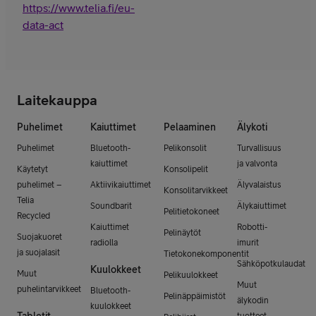
https://www.telia.fi/eu-
data-act
Laitekauppa
Puhelimet
Kaiuttimet
Pelaaminen
Älykoti
Puhelimet
Bluetooth-
Pelikonsolit
Turvallisuus
kaiuttimet
ja valvonta
Käytetyt
Konsolipelit
puhelimet –
Aktiivikaiuttimet
Älyvalaistus
Konsolitarvikkeet
Telia
Soundbarit
Älykaiuttimet
Pelitietokoneet
Recycled
Kaiuttimet
Robotti-
Pelinäytöt
Suojakuoret
radiolla
imurit
ja suojalasit
Tietokonekomponentit
Sähköpotkulaudat
Kuulokkeet
Muut
Pelikuulokkeet
Muut
puhelintarvikkeet
Bluetooth-
Pelinäppäimistöt
älykodin
kuulokkeet
Tabletit
tuotteet