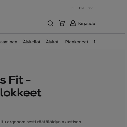
FI
EN
SV
Kirjaudu
laaminen
Älykellot
Älykoti
Pienkoneet
Nettilaitteet
 Fit -
lokkeet
ltu ergonomisesti räätälöidyn akustisen