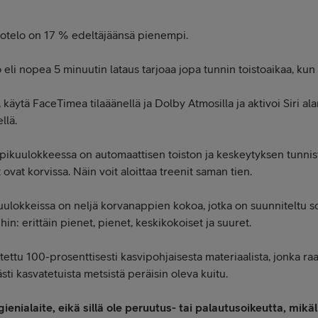
kotelo on 17 % edeltäjäänsä pienempi.
o eli nopea 5 minuutin lataus tarjoaa jopa tunnin toistoaikaa, kun
 käytä FaceTimea tilaäänellä ja Dolby Atmosilla ja aktivoi Siri ala
llä.
kuulokkeessa on automaattisen toiston ja keskeytyksen tunnisti
ovat korvissa. Näin voit aloittaa treenit saman tien.
uulokkeissa on neljä korvanappien kokoa, jotka on suunniteltu s
in: erittäin pienet, pienet, keskikokoiset ja suuret.
ettu 100-prosenttisesti kasvipohjaisesta materiaalista, jonka ra
ästi kasvatetuista metsistä peräisin oleva kuitu.
nialaite, eikä sillä ole peruutus- tai palautusoikeutta, mikä