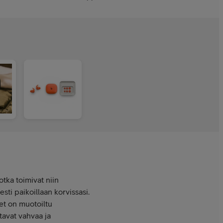
tka toimivat niin
sti paikoillaan korvissasi.
eet on muotoiltu
tavat vahvaa ja