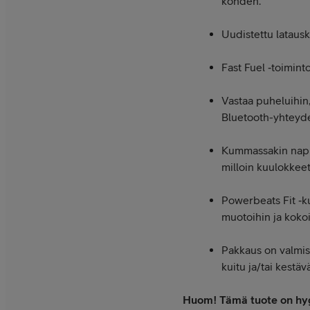
kohden.
Uudistettu lataus
Fast Fuel ‑toimint
Vastaa puheluihin,
Bluetooth-yhteyde
Kummassakin nappi
milloin kuulokkeet 
Powerbeats Fit ‑k
muotoihin ja kokoih
Pakkaus on valmist
kuitu ja/tai kestäv
Huom! Tämä tuote on hygie