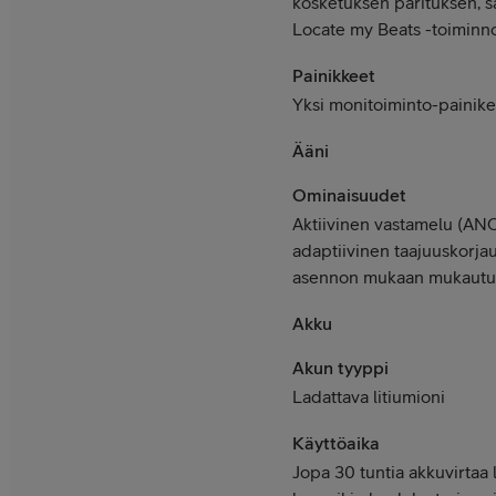
kosketuksen parituksen, sä
Locate my Beats -toiminnon
Painikkeet
Yksi monitoiminto-painik
Ääni
Ominaisuudet
Aktiivinen vastamelu (ANC)
adaptiivinen taajuuskorjau
asennon mukaan mukautuv
Akku
Akun tyyppi
Ladattava litiumioni
Käyttöaika
Jopa 30 tuntia akkuvirtaa 