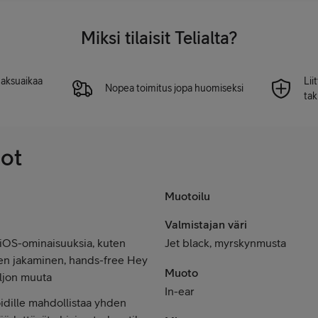
Miksi tilaisit Telialta?
 maksuaikaa
Lii
Nopea toimitus jopa huomiseksi
tak
dot
Muotoilu
Valmistajan väri
 iOS-ominaisuuksia, kuten
Jet black, myrskynmusta
nen jakaminen, hands-free Hey
Muoto
paljon muuta
In-ear
idille mahdollistaa yhden