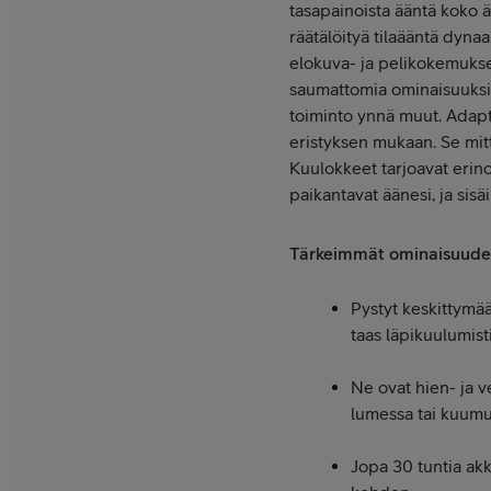
tasapainoista ääntä koko 
räätälöityä tilaääntä dyna
elokuva- ja pelikokemukse
saumattomia ominaisuuksia h
toiminto ynnä muut. Adapt
eristyksen mukaan. Se mitt
Kuulokkeet tarjoavat erino
paikantavat äänesi, ja sisä
Tärkeimmät ominaisuude
Pystyt keskittymää
taas läpikuulumist
Ne ovat hien- ja v
lumessa tai kuum
Jopa 30 tuntia akk