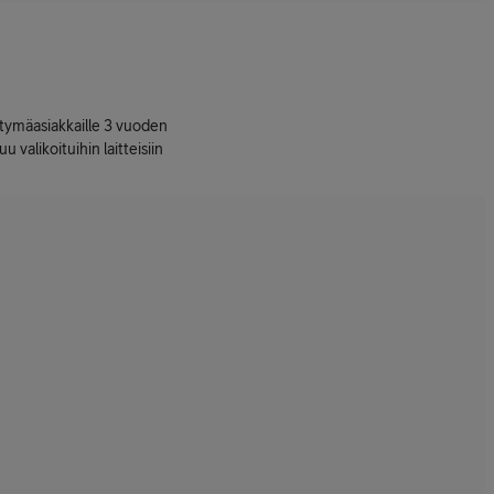
ttymäasiakkaille 3 vuoden
uu valikoituihin laitteisiin