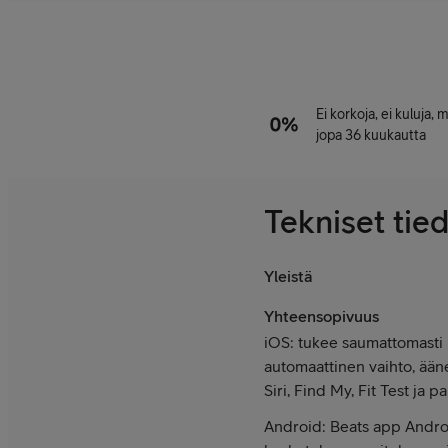
Ei korkoja, ei kuluja,
jopa 36 kuukautta
Tekniset tie
Yleistä
Yhteensopivuus
iOS: tukee saumattomasti
automaattinen vaihto, ää
Siri, Find My, Fit Test ja 
Android: Beats app Andro