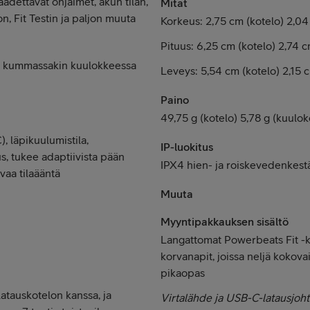
ädettävät ohjaimet, akun tilan,
Mitat
, Fit Testin ja paljon muuta
Korkeus: 2,75 cm (kotelo) 2,04
Pituus: 6,25 cm (kotelo) 2,74 
e kummassakin kuulokkeessa
Leveys: 5,54 cm (kotelo) 2,15 
Paino
49,75 g (kotelo) 5,78 g (kuulok
, läpikuulumistila,
IP-luokitus
s, tukee adaptiivista pään
IPX4 hien- ja roiskevedenkest
aa tilaääntä
Muuta
Myyntipakkauksen sisältö
Langattomat Powerbeats Fit -k
korvanapit, joissa neljä kokova
pikaopas
latauskotelon kanssa, ja
Virtalähde ja USB-C-latausjoh