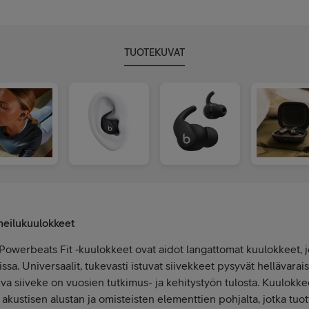
TUOTEKUVAT
heilukuulokkeet
 Powerbeats Fit ‑kuulokkeet ovat aidot langattomat kuulokkeet, jo
sa. Universaalit, tukevasti istuvat siivekkeet pysyvät hellävaraise
uva siiveke on vuosien tutkimus- ja kehitystyön tulosta. Kuulokk
akustisen alustan ja omisteisten elementtien pohjalta, jotka tuot