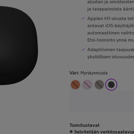
alustan ja omisteiste
ja tasapainoista äänt
Applen H1-sirusta te
antavat iOS-käyttäjil
automaattinen vaihto l
Etsi-toiminto ynnä m
Adaptiivinen taajuus
yksilöllisen istuvuud
Väri
:
Myrskynmusta
Toimitustavat
Selvitetään verkkosaatavuu