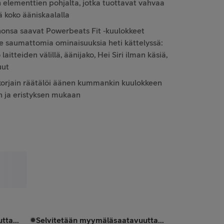
n elementtien pohjalta, jotka tuottavat vahvaa
ä koko ääniskaalalla
honsa saavat Powerbeats Fit ‑kuulokkeet
le saumattomia ominaisuuksia heti kättelyssä:
aitteiden välillä, äänijako, Hei Siri ilman käsiä,
uut
korjain räätälöi äänen kummankin kuulokkeen
en ja eristyksen mukaan
tta...
Selvitetään myymäläsaatavuutta...