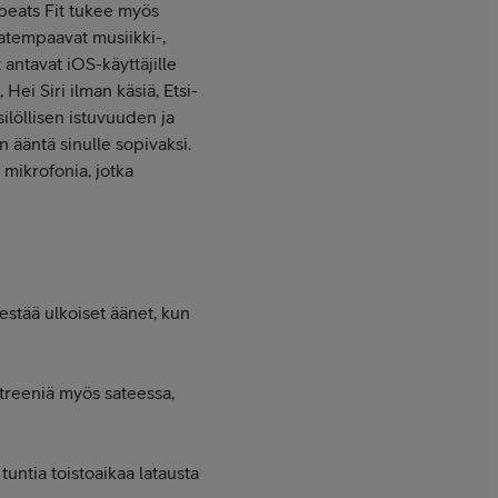
beats Fit tukee myös
satempaavat musiikki-,
antavat iOS-käyttäjille
Hei Siri ilman käsiä, Etsi-
löllisen istuvuuden ja
n ääntä sinulle sopivaksi.
 mikrofonia, jotka
estää ulkoiset äänet, kun
 treeniä myös sateessa,
tuntia toistoaikaa latausta