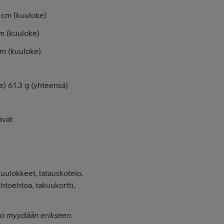
 cm (kuuloke)
cm (kuuloke)
cm (kuuloke)
e) 61,3 g (yhteensä)
ävät
uulokkeet, latauskotelo,
ihtoehtoa, takuukortti,
to myydään erikseen.