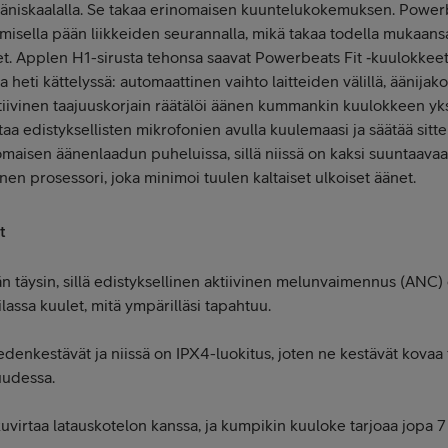
ääniskaalalla. Se takaa erinomaisen kuuntelukokemuksen. Power
amisella pään liikkeiden seurannalla, mikä takaa todella mukaan
t. Applen H1-sirusta tehonsa saavat Powerbeats Fit ‑kuulokkeet 
eti kättelyssä: automaattinen vaihto laitteiden välillä, äänijako, 
iivinen taajuuskorjain räätälöi äänen kummankin kuulokkeen yksi
aa edistyksellisten mikrofonien avulla kuulemaasi ja säätää sitte
maisen äänenlaadun puheluissa, sillä niissä on kaksi suuntaavaa
inen prosessori, joka minimoi tuulen kaltaiset ulkoiset äänet.
t
n täysin, sillä edistyksellinen aktiivinen melunvaimennus (ANC) 
ilassa kuulet, mitä ympärilläsi tapahtuu.
edenkestävät ja niissä on IPX4-luokitus, joten ne kestävät kovaa
uudessa.
uvirtaa latauskotelon kanssa, ja kumpikin kuuloke tarjoaa jopa 7 