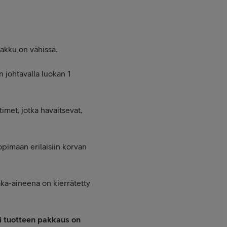
 akku on vähissä.
n johtavalla luokan 1
met, jotka havaitsevat,
opimaan erilaisiin korvan
aka-aineena on kierrätetty
li tuotteen pakkaus on