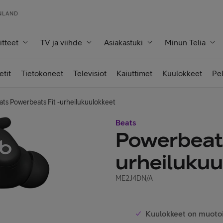
INLAND
itteet
TV ja viihde
Asiakastuki
Minun Telia
etit
Tietokoneet
Televisiot
Kaiuttimet
Kuulokkeet
Pe
ats Powerbeats Fit -urheilukuulokkeet
Beats
Powerbeats
urheilukuu
ME2J4DN/A
Kuulokkeet on muotoi