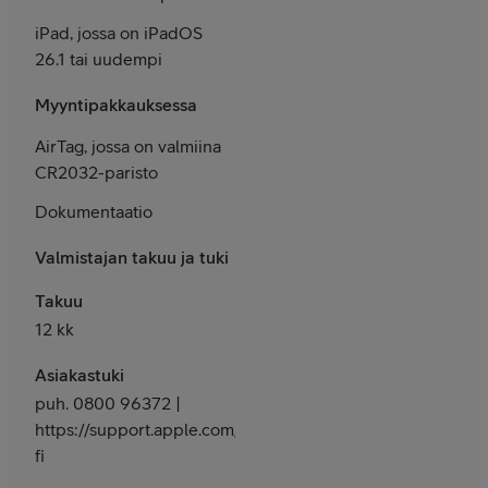
iPad, jossa on iPadOS
26.1 tai uudempi
Myyntipakkauksessa
AirTag, jossa on valmiina
CR2032-paristo
Dokumentaatio
Valmistajan takuu ja tuki
Takuu
12 kk
Asiakastuki
puh. 0800 96372 |
https://support.apple.com/fi-
fi