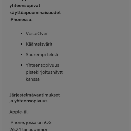
yhteensopivat
käyttöapu­ominaisuudet
iPhonessa:
VoiceOver
Käänteisvärit
Suurempi teksti
Yhteensopivuus
piste­kirjoitusnäyttöjen
kanssa
Järjestelmävaatimukset
ja yhteensopivuus
Apple-tili
iPhone, jossa on iOS
26.2.1 tai uudempi