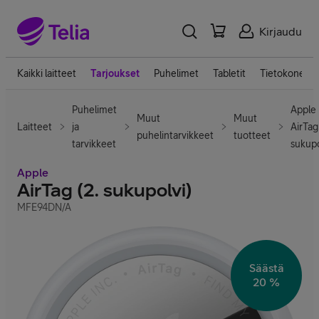
Kirjaudu
Kaikki laitteet
Tarjoukset
Puhelimet
Tabletit
Tietokoneet
Puhelimet
Apple
Muut
Muut
Laitteet
ja
AirTag 
puhelintarvikkeet
tuotteet
tarvikkeet
sukupo
Apple
AirTag (2. sukupolvi)
MFE94DN/A
Säästä
20 %