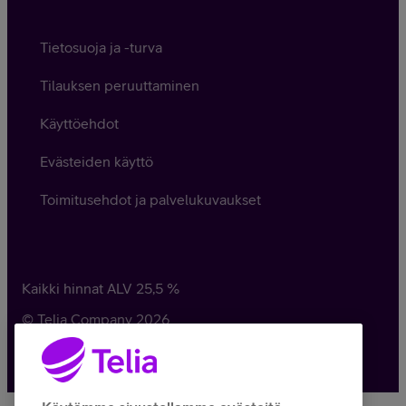
Tietosuoja ja -turva
Tilauksen peruuttaminen
Käyttöehdot
Evästeiden käyttö
Toimitusehdot ja palvelukuvaukset
Kaikki hinnat ALV
25,5
%
© Telia Company
2026