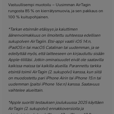
Vastuullisempi muotoilu – Uusimman AirTagin
rungosta 85 % on kierrätysmuovia, ja sen pakkaus on
100 % kuitupohjainen.
*Tarkan etsinnän etäisyys ja kaiuttimen
äänenvoimakkuus on ilmoitettu suhteessa edellisen
sukupolven AirTagiin. Etsi-appi vaatii iOS 14:n,
iPadOS:n tai macOS Catalinan tai uudemman, ja se
edellyttää myös, että laitteeseen on kirjauduttu sisään
Apple-tililläsi. Jotkin ominaisuudet eivät ole saatavilla
kaikissa maissa tai kaikilla alueilla. Parannettu tarkka
etsintä toimii AirTagin (2. sukupolvi) kanssa, kun siitä
on muodostettu pari iPhone Airin tai iPhone 15:n tai
uudemman (paitsi iPhone 16e:n) kanssa. Saatavuus
vaihtelee alueittain.
*Apple suoritti testauksen joulukuussa 2025 käyttäen
AirTagin (2. sukupolvi) ennakkoversioita ja