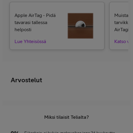
Apple AirTag - Pidä
Muista 
tavarasi tallessa
tarvikkee
helposti
AirTagille
Lue Yhteisössä
Katso va
Arvostelut
Miksi tilaisit Telialta?