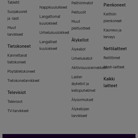
Tabletit
Pelihiirimatot
Pienkoneet
Nappikuulokkeet
Suojakuoret
Pelituolit
Keittiön
Langattomat
ja -lasit
pienkoneet
Muut
kuulokkeet
Muut
pelituotteet
Kauneus ja
Urheilukuulokkeet
tarvikkeet
terveys
Älykellot
Langalliset
Tietokoneet
Nettilaitteet
kuulokkeet
Älykellot
Kannettavat
Reitittimet
Urheilukellot
tietokoneet
Mesh-laitteet
Aktiivisuusrannekkeet
Pöytätietokoneet
Lasten
Kaikki
Tietokonetarvikkeet
älykellot ja
laitteet
kellopuhelimet
Televisiot
Älysormukset
Televisiot
Älykellojen
TV-tarvikkeet
tarvikkeet