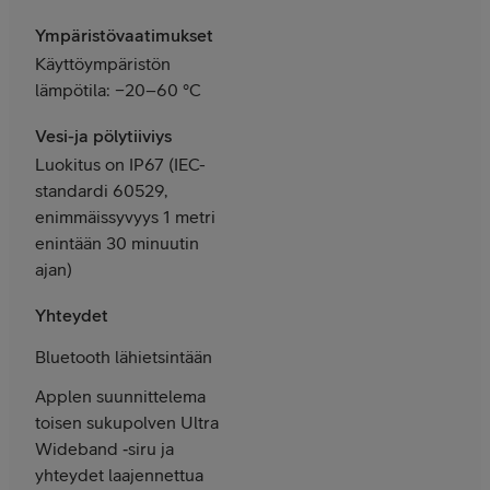
Ympäristövaatimukset
Käyttö­ympäristön
lämpötila: −20–60 °C
Vesi-ja pölytiiviys
Luokitus on IP67 (IEC-
standardi 60529,
enimmäis­syvyys 1 metri
enintään 30 minuutin
ajan)
Yhteydet
Bluetooth lähietsintään
Applen suunnittelema
toisen sukupolven Ultra
Wideband ‑siru ja
yhteydet laajennettua