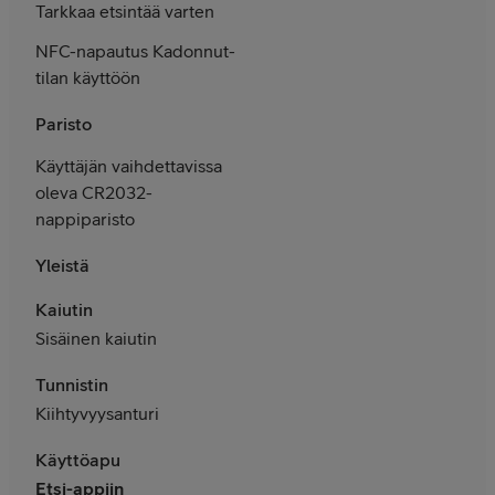
Tarkkaa etsintää varten
NFC-napautus Kadonnut-
tilan käyttöön
Paristo
Käyttäjän vaihdettavissa
oleva CR2032-
nappiparisto
Yleistä
Kaiutin
Sisäinen kaiutin
Tunnistin
Kiihtyvyys­anturi
Käyttöapu
Etsi-appiin