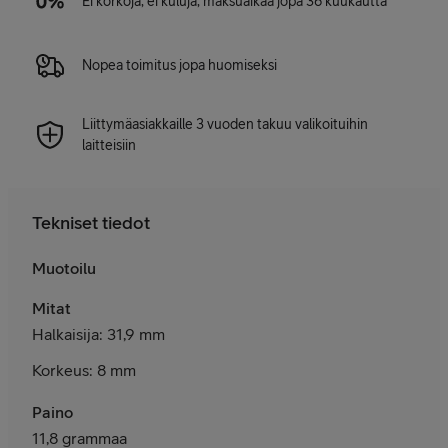
Ei korkoja, ei kuluja, maksuaikaa jopa 36 kuukautta
Nopea toimitus jopa huomiseksi
Liittymäasiakkaille 3 vuoden takuu valikoituihin
laitteisiin
Tekniset tiedot
Muotoilu
Mitat
Halkaisija: 31,9 mm
Korkeus: 8 mm
Paino
11,8 grammaa