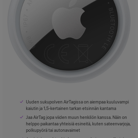
Uuden sukupolven AirTagissa on aiempaa kuuluvampi
kaiutin ja 1,5-kertainen tarkan etsinnän kantama
Jaa AirTag jopa viiden muun henkilön kanssa. Näin on
helppo paikantaa yhteisiä esineitä, kuten sateen­varjoja,
polku­pyörä tai autonavaimet