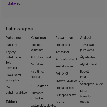
data-act
Laitekauppa
Puhelimet
Kaiuttimet
Pelaaminen
Älykoti
Puhelimet
Bluetooth-
Pelikonsolit
Turvallisuus
kaiuttimet
ja valvonta
Käytetyt
Konsolipelit
puhelimet –
Aktiivikaiuttimet
Älyvalaistus
Konsolitarvikkeet
Telia
Soundbarit
Älykaiuttimet
Pelitietokoneet
Recycled
Kaiuttimet
Robotti-
Pelinäytöt
Suojakuoret
radiolla
imurit
ja suojalasit
Tietokonekomponentit
Sähköpotkulaudat
Kuulokkeet
Muut
Pelikuulokkeet
Muut
puhelintarvikkeet
Bluetooth-
Pelinäppäimistöt
älykodin
kuulokkeet
Tabletit
tuotteet
Pelihiiret
Vastamelukuulokkeet