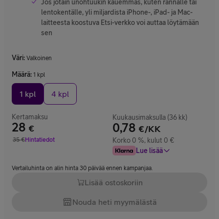
Jos jotain unohtuukin kauemmas, kuten rannalle tai
lentokentälle, yli miljardista iPhone-, iPad- ja Mac-
laitteesta koostuva Etsi-verkko voi auttaa löytämään
sen
Väri
:
Valkoinen
Määrä
:
1 kpl
1 kpl
4 kpl
Kertamaksu
Kuukausimaksulla (36 kk)
28
0,78
€
€/KK
Hinta 28 €
35
€
Hintatiedot
Korko 0 %, kulut 0 €
Vertailuhinta 35 €
Lue lisää
Vertailuhinta on alin hinta 30 päivää ennen kampanjaa.
Lisää ostoskoriin
Nouda heti myymälästä