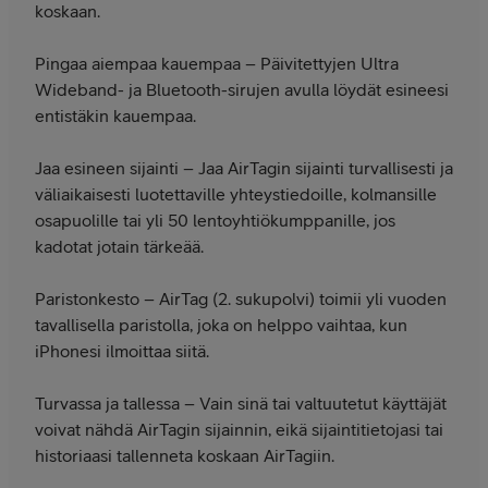
koskaan.
Pingaa aiempaa kauempaa – Päivitettyjen Ultra
Wideband- ja Bluetooth-sirujen avulla löydät esineesi
entistäkin kauempaa.
Jaa esineen sijainti – Jaa AirTagin sijainti turvallisesti ja
väliaikaisesti luotettaville yhteystiedoille, kolmansille
osapuolille tai yli 50 lentoyhtiökumppanille, jos
kadotat jotain tärkeää.
Paristonkesto – AirTag (2. sukupolvi) toimii yli vuoden
tavallisella paristolla, joka on helppo vaihtaa, kun
iPhonesi ilmoittaa siitä.
Turvassa ja tallessa – Vain sinä tai valtuutetut käyttäjät
voivat nähdä AirTagin sijainnin, eikä sijaintitietojasi tai
historiaasi tallenneta koskaan AirTagiin.