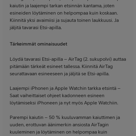
kaiutin ja laajempi tarkan etsinnän kantama, joten
esineiden löytäminen on helpompaa kuin koskaan.
Kiinnitä yksi avaimiisi ja sujauta toinen laukkuusi. Ja
jäljitä tavarasi Etsi-apilla.
Tärkeimmät ominaisuudet
Löydä tavarasi Etsi-apilla – AirTag (2. sukupolvi) auttaa
pitämään tärkeät esineet tallessa. Kiinnitä AirTag
seurattavaan esineeseen ja jäljitä se Etsi-apilla.
Laajempi iPhonen ja Apple Watchin tarkka etsintä –
Saat vaiheittaiset ohjeet kadonneen esineen
löytämiseksi iPhoneen ja nyt myös Apple Watchiin.
Parempi kaiutin – 50 % kuuluvamman kaiuttimen ja
uuden, erottuvan äänimerkin ansiosta AirTagin
kuuleminen ja löytäminen on helpompaa kuin