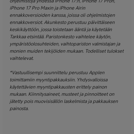
ohjelmistoja yhdessä iPhone 17:n, iPhone 17 Pron,
iPhone 17 Pro Maxin ja iPhone Airin
ennakkoversioiden kanssa, joissa oli ohjelmistojen
ennakkoversiot. Akunkesto perustuu päivittäiseen
keskikäyttöön, jossa toistetaan ääntä ja käytetään
Tarkkaa etsintää. Paristonkesto vaihtelee käytön,
ympäristöolosuhteiden, vaihtopariston valmistajan ja
monien muiden tekijöiden mukaan. Todelliset tulokset
vaihtelevat.
*Vastuullisempi suunnittelu perustuu Applen
toimittamiin myyntipakkauksiin. Yhdysvalloissa
käytettävien myyntipakkausten erittely painon
mukaan. Kiinnitysaineet, musteet ja pinnoitteet on
jätetty pois muovisisällön laskelmista ja pakkauksen
painosta.