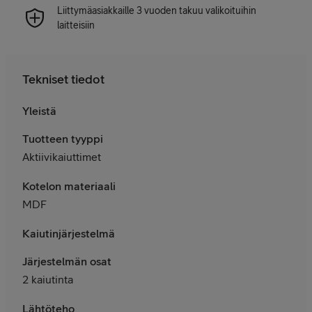
Liittymäasiakkaille 3 vuoden takuu valikoituihin
laitteisiin
Tekniset tiedot
Yleistä
Tuotteen tyyppi
Aktiivikaiuttimet
Kotelon materiaali
MDF
Kaiutinjärjestelmä
Järjestelmän osat
2 kaiutinta
Lähtöteho