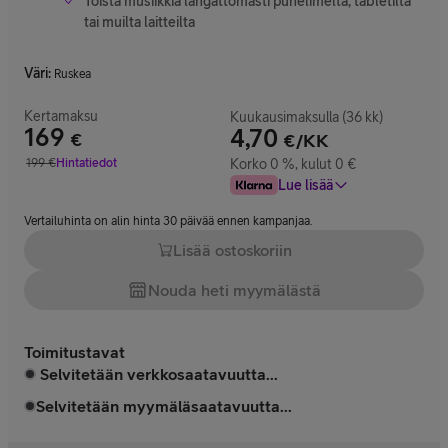
Toista musiikkia langattomasti puhelimelta, tabletilta
tai muilta laitteilta
Väri
:
Ruskea
Kertamaksu
Kuukausimaksulla (36 kk)
169
4,70
€
€/KK
Hinta 169 €
199
€
Hintatiedot
Korko 0 %, kulut 0 €
Vertailuhinta 199 €
Lue lisää
Vertailuhinta on alin hinta 30 päivää ennen kampanjaa.
Lisää ostoskoriin
Nouda heti myymälästä
Toimitustavat
Selvitetään verkkosaatavuutta...
Selvitetään myymäläsaatavuutta...