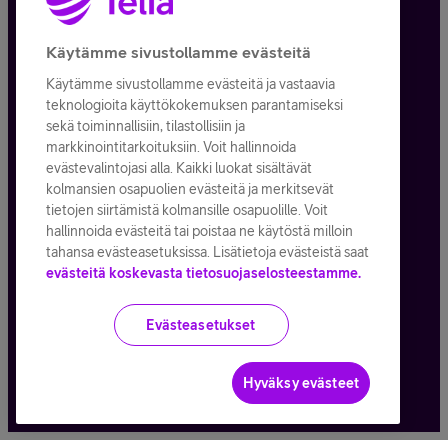
Tietosuoja ja -turva
Käytämme sivustollamme evästeitä
Käytämme sivustollamme evästeitä ja vastaavia
Tilauksen peruuttaminen
teknologioita käyttökokemuksen parantamiseksi
sekä toiminnallisiin, tilastollisiin ja
Käyttöehdot
markkinointitarkoituksiin. Voit hallinnoida
evästevalintojasi alla. Kaikki luokat sisältävät
Evästeiden käyttö
kolmansien osapuolien evästeitä ja merkitsevät
tietojen siirtämistä kolmansille osapuolille. Voit
Toimitusehdot ja palvelukuvaukset
hallinnoida evästeitä tai poistaa ne käytöstä milloin
tahansa evästeasetuksissa. Lisätietoja evästeistä saat
evästeitä koskevasta tietosuojaselosteestamme.
Kaikki hinnat ALV
25,5
%
Evästeasetukset
© Telia Company
2026
Hyväksy evästeet