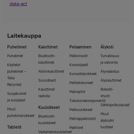
data-act
Laitekauppa
Puhelimet
Kaiuttimet
Pelaaminen
Älykoti
Puhelimet
Bluetooth-
Pelikonsolit
Turvallisuus
kaiuttimet
ja valvonta
Käytetyt
Konsolipelit
puhelimet –
Aktiivikaiuttimet
Älyvalaistus
Konsolitarvikkeet
Telia
Soundbarit
Älykaiuttimet
Pelitietokoneet
Recycled
Kaiuttimet
Robotti-
Pelinäytöt
Suojakuoret
radiolla
imurit
ja suojalasit
Tietokonekomponentit
Sähköpotkulaudat
Kuulokkeet
Muut
Pelikuulokkeet
Muut
puhelintarvikkeet
Bluetooth-
Pelinäppäimistöt
älykodin
kuulokkeet
Tabletit
tuotteet
Pelihiiret
Vastamelukuulokkeet