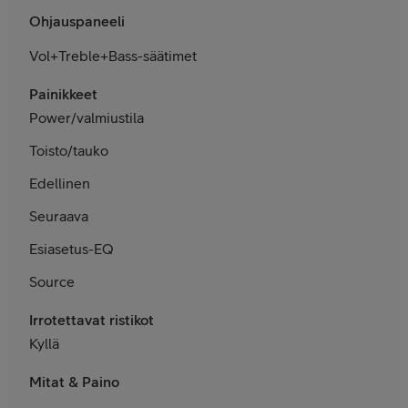
Ohjauspaneeli
Vol+Treble+Bass-säätimet
Painikkeet
Power/valmiustila
Toisto/tauko
Edellinen
Seuraava
Esiasetus-EQ
Source
Irrotettavat ristikot
Kyllä
Mitat & Paino