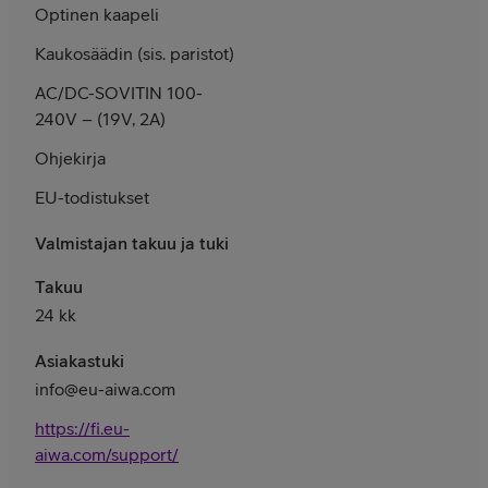
Optinen kaapeli
Kaukosäädin (sis. paristot)
AC/DC-SOVITIN 100-
240V – (19V, 2A)
Ohjekirja
EU-todistukset
Valmistajan takuu ja tuki
Takuu
24 kk
Asiakastuki
info@eu-aiwa.com
https://fi.eu-
aiwa.com/support/