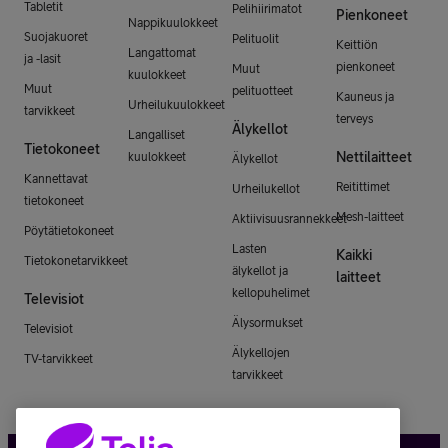
Tabletit
Pelihiirimatot
Pienkoneet
Nappikuulokkeet
Suojakuoret
Pelituolit
Keittiön
Langattomat
ja -lasit
pienkoneet
Muut
kuulokkeet
Muut
pelituotteet
Kauneus ja
Urheilukuulokkeet
tarvikkeet
terveys
Älykellot
Langalliset
Tietokoneet
Nettilaitteet
kuulokkeet
Älykellot
Kannettavat
Reitittimet
Urheilukellot
tietokoneet
Mesh-laitteet
Aktiivisuusrannekkeet
Pöytätietokoneet
Lasten
Kaikki
Tietokonetarvikkeet
älykellot ja
laitteet
kellopuhelimet
Televisiot
Älysormukset
Televisiot
Älykellojen
TV-tarvikkeet
tarvikkeet