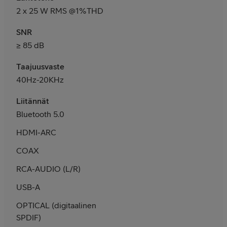
2 x 25 W RMS @1%THD
SNR
≥ 85 dB
Taajuusvaste
40Hz-20KHz
Liitännät
Bluetooth 5.0
HDMI-ARC
COAX
RCA-AUDIO (L/R)
USB-A
OPTICAL (digitaalinen
SPDIF)