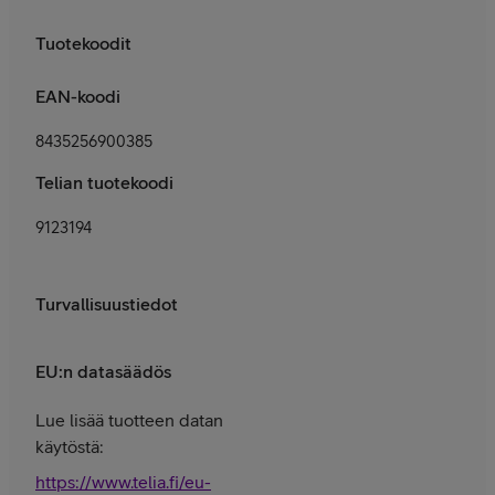
Tuotekoodit
EAN-koodi
8435256900385
Telian tuotekoodi
9123194
Turvallisuustiedot
EU:n datasäädös
Lue lisää tuotteen datan
käytöstä:
https://www.telia.fi/eu-