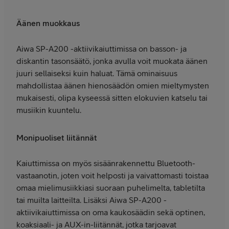
Äänen muokkaus
Aiwa SP-A200 -aktiivikaiuttimissa on basson- ja
diskantin tasonsäätö, jonka avulla voit muokata äänen
juuri sellaiseksi kuin haluat. Tämä ominaisuus
mahdollistaa äänen hienosäädön omien mieltymysten
mukaisesti, olipa kyseessä sitten elokuvien katselu tai
musiikin kuuntelu.
Monipuoliset liitännät
Kaiuttimissa on myös sisäänrakennettu Bluetooth-
vastaanotin, joten voit helposti ja vaivattomasti toistaa
omaa mielimusiikkiasi suoraan puhelimelta, tabletilta
tai muilta laitteilta. Lisäksi Aiwa SP-A200 -
aktiivikaiuttimissa on oma kaukosäädin sekä optinen,
koaksiaali- ja AUX-in-liitännät, jotka tarjoavat