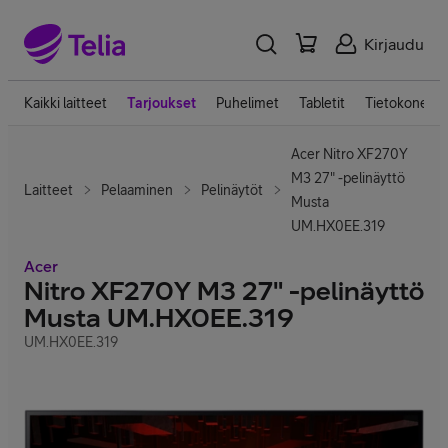
Kirjaudu
Kaikki laitteet
Tarjoukset
Puhelimet
Tabletit
Tietokoneet
Acer Nitro XF270Y
M3 27" -pelinäyttö
Laitteet
Pelaaminen
Pelinäytöt
Musta
UM.HX0EE.319
Acer
Nitro XF270Y M3 27" -pelinäyttö
Musta UM.HX0EE.319
UM.HX0EE.319