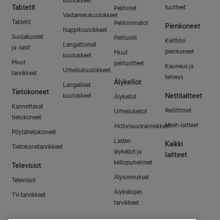
kuulokkeet
Tabletit
tuotteet
Pelihiiret
Vastamelukuulokkeet
Tabletit
Pelihiirimatot
Pienkoneet
Nappikuulokkeet
Suojakuoret
Pelituolit
Keittiön
Langattomat
ja -lasit
pienkoneet
Muut
kuulokkeet
Muut
pelituotteet
Kauneus ja
Urheilukuulokkeet
tarvikkeet
terveys
Älykellot
Langalliset
Tietokoneet
Nettilaitteet
kuulokkeet
Älykellot
Kannettavat
Reitittimet
Urheilukellot
tietokoneet
Mesh-laitteet
Aktiivisuusrannekkeet
Pöytätietokoneet
Lasten
Kaikki
Tietokonetarvikkeet
älykellot ja
laitteet
kellopuhelimet
Televisiot
Älysormukset
Televisiot
Älykellojen
TV-tarvikkeet
tarvikkeet