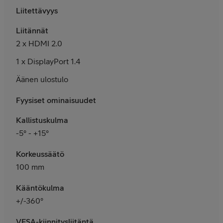
Liitettävyys
Liitännät
2 x HDMI 2.0
1 x DisplayPort 1.4
Äänen ulostulo
Fyysiset ominaisuudet
Kallistuskulma
-5° - +15°
Korkeussäätö
100 mm
Kääntökulma
+/-360°
VESA-kiinnitysliitäntä