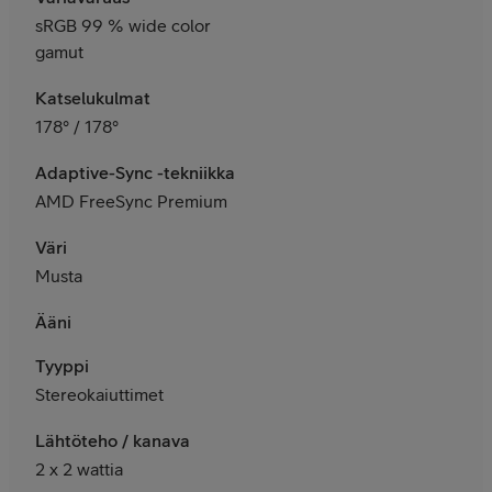
sRGB 99 % wide color
gamut
Katselukulmat
178° / 178°
Adaptive-Sync -tekniikka
AMD FreeSync Premium
Väri
Musta
Ääni
Tyyppi
Stereokaiuttimet
Lähtöteho / kanava
2 x 2 wattia