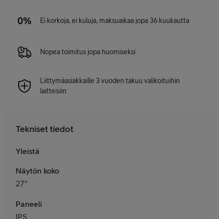
Ei korkoja, ei kuluja, maksuaikaa jopa 36 kuukautta
Nopea toimitus jopa huomiseksi
Liittymäasiakkaille 3 vuoden takuu valikoituihin
laitteisiin
Tekniset tiedot
Yleistä
Näytön koko
27"
Paneeli
IPS