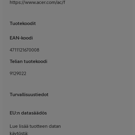
https://www.acer.com/ac/fi/FI/content/support
Tuotekoodit
EAN-koodi
4711121670008
Telian tuotekoodi
9129022
Turvallisuustiedot
EU:n datasäädös
Lue lisää tuotteen datan
käytöstä: