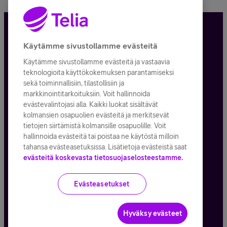
Tietosuoja ja -turva
Käytämme sivustollamme evästeitä
Käytämme sivustollamme evästeitä ja vastaavia
Tilauksen peruuttaminen
teknologioita käyttökokemuksen parantamiseksi
sekä toiminnallisiin, tilastollisiin ja
Käyttöehdot
markkinointitarkoituksiin. Voit hallinnoida
evästevalintojasi alla. Kaikki luokat sisältävät
Evästeiden käyttö
kolmansien osapuolien evästeitä ja merkitsevät
tietojen siirtämistä kolmansille osapuolille. Voit
Toimitusehdot ja palvelukuvaukset
hallinnoida evästeitä tai poistaa ne käytöstä milloin
tahansa evästeasetuksissa. Lisätietoja evästeistä saat
evästeitä koskevasta tietosuojaselosteestamme.
Kaikki hinnat ALV
25,5
%
Evästeasetukset
© Telia Company
2026
Hyväksy evästeet