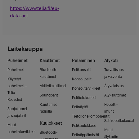
https://www.telia.fi/eu-
data-act
Laitekauppa
Puhelimet
Kaiuttimet
Pelaaminen
Älykoti
Puhelimet
Bluetooth-
Pelikonsolit
Turvallisuus
kaiuttimet
ja valvonta
Käytetyt
Konsolipelit
puhelimet –
Aktiivikaiuttimet
Älyvalaistus
Konsolitarvikkeet
Telia
Soundbarit
Älykaiuttimet
Pelitietokoneet
Recycled
Kaiuttimet
Robotti-
Pelinäytöt
Suojakuoret
radiolla
imurit
ja suojalasit
Tietokonekomponentit
Sähköpotkulaudat
Kuulokkeet
Muut
Pelikuulokkeet
Muut
puhelintarvikkeet
Bluetooth-
Pelinäppäimistöt
älykodin