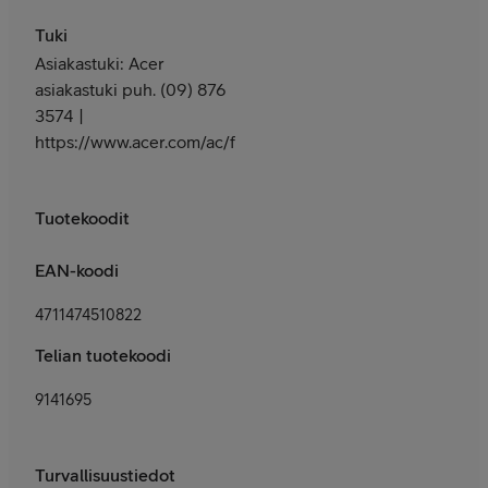
Tuki
Asiakastuki: Acer
asiakastuki puh. (09) 876
3574 |
https://www.acer.com/ac/fi/FI/content/support
Tuotekoodit
EAN-koodi
4711474510822
Telian tuotekoodi
9141695
Turvallisuustiedot