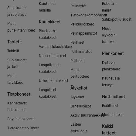
Kaiuttimet
Robotti-
Pelinäytöt
Suojakuoret
radiolla
imurit
ja suojalasit
Tietokonekomponentit
Sähköpotkulaudat
Kuulokkeet
Muut
Pelikuulokkeet
Muut
puhelintarvikkeet
Bluetooth-
Pelinäppäimistöt
älykodin
kuulokkeet
Tabletit
tuotteet
Pelihiiret
Vastamelukuulokkeet
Tabletit
Pelihiirimatot
Pienkoneet
Nappikuulokkeet
Suojakuoret
Pelituolit
Keittiön
Langattomat
ja -lasit
pienkoneet
Muut
kuulokkeet
Muut
pelituotteet
Kauneus ja
Urheilukuulokkeet
tarvikkeet
terveys
Älykellot
Langalliset
Tietokoneet
Nettilaitteet
kuulokkeet
Älykellot
Kannettavat
Reitittimet
Urheilukellot
tietokoneet
Mesh-laitteet
Aktiivisuusrannekkeet
Pöytätietokoneet
Lasten
Kaikki
Tietokonetarvikkeet
älykellot ja
laitteet