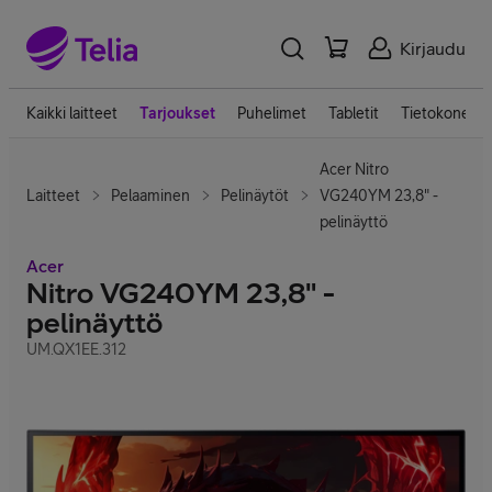
Kirjaudu
Kaikki laitteet
Tarjoukset
Puhelimet
Tabletit
Tietokoneet
Acer Nitro
Laitteet
Pelaaminen
Pelinäytöt
VG240YM 23,8" -
pelinäyttö
Acer
Nitro VG240YM 23,8" -
pelinäyttö
UM.QX1EE.312