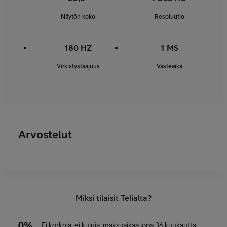
Näytön koko
Resoluutio
180 HZ
1 MS
Virkistystaajuus
Vasteaika
Arvostelut
Miksi tilaisit Telialta?
Ei korkoja, ei kuluja, maksuaikaa jopa 36 kuukautta