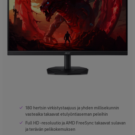
180 hertsin virkistystaajuus ja yhden millisekunnin
vasteaika takaavat etulyöntiaseman peleihin
Full HD -resoluutio ja AMD FreeSync takaavat sulavan
ja terävän pelikokemuksen