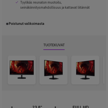
Tyylikäs reunaton muotoilu,
seinäkiinnitysmahdollisuus ja kattavat liitännät
Poistunut valikoimasta
TUOTEKUVAT
23,8"
FULL HD