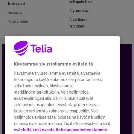
kellopuhelimet
Televisiot
Älysormukset
Televisiot
Älykellojen
TV-tarvikkeet
tarvikkeet
Tietosuoja ja -turva
Käytämme sivustollamme evästeitä
Käytämme sivustollamme evästeitä ja vastaavia
Tilauksen peruuttaminen
teknologioita käyttökokemuksen parantamiseksi
sekä toiminnallisiin, tilastollisiin ja
Käyttöehdot
markkinointitarkoituksiin. Voit hallinnoida
evästevalintojasi alla. Kaikki luokat sisältävät
Evästeiden käyttö
kolmansien osapuolien evästeitä ja merkitsevät
tietojen siirtämistä kolmansille osapuolille. Voit
Toimitusehdot ja palvelukuvaukset
hallinnoida evästeitä tai poistaa ne käytöstä milloin
tahansa evästeasetuksissa. Lisätietoja evästeistä saat
evästeitä koskevasta tietosuojaselosteestamme.