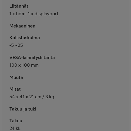
Liitännät
1 x hdmi 1 x displayport
Mekaaninen
Kallistuskulma
-5 ~25
VESA-kiinnitysliitäntä
100 x 100 mm
Muuta
Mitat
54 x 41 x 21 cm / 3 kg
Takuu ja tuki
Takuu
24 kk