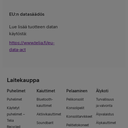
EU:n datasäädös
Lue lisää tuotteen datan
käytöstä:
https://www.telia.fi/eu-
data-act
Laitekauppa
Puhelimet
Kaiuttimet
Pelaaminen
Älykoti
Puhelimet
Bluetooth-
Pelikonsolit
Turvallisuus
kaiuttimet
ja valvonta
Käytetyt
Konsolipelit
puhelimet –
Aktiivikaiuttimet
Älyvalaistus
Konsolitarvikkeet
Telia
Soundbarit
Älykaiuttimet
Pelitietokoneet
Recycled