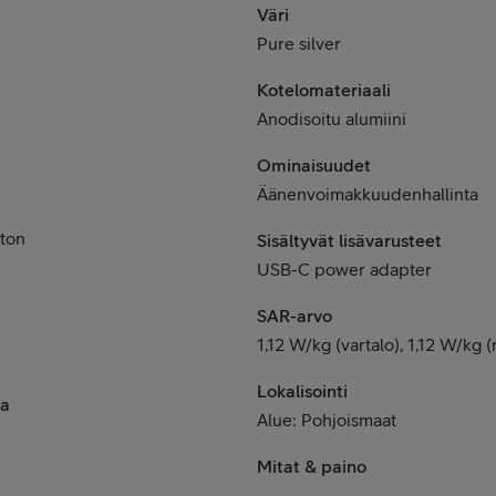
Väri
Pure silver
Kotelomateriaali
Anodisoitu alumiini
Ominaisuudet
Äänenvoimakkuudenhallinta
ton
Sisältyvät lisävarusteet
USB-C power adapter
SAR-arvo
1,12 W/kg (vartalo), 1,12 W/kg (
Lokalisointi
ia
Alue: Pohjoismaat
Mitat & paino