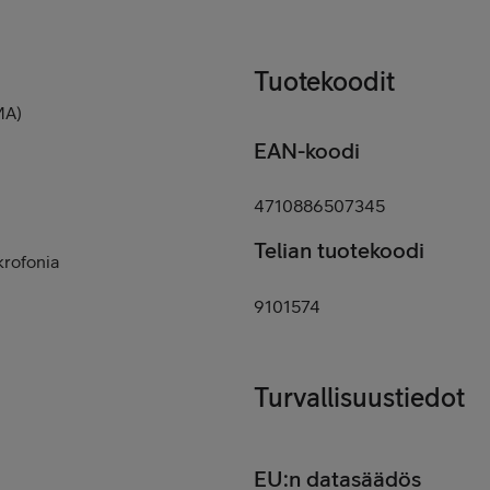
Tuotekoodit
MA)
EAN-koodi
4710886507345
Telian tuotekoodi
krofonia
9101574
Turvallisuustiedot
EU:n datasäädös