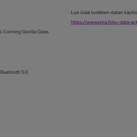
Lue lisää tuotteen datan käytös
https://www.telia.fi/eu-data-ac
, Corning Gorilla Glass
Bluetooth 5.0