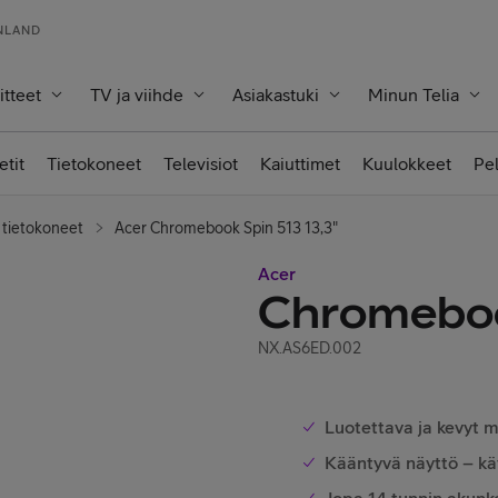
INLAND
itteet
TV ja viihde
Asiakastuki
Minun Telia
etit
Tietokoneet
Televisiot
Kaiuttimet
Kuulokkeet
Pe
 tietokoneet
Acer Chromebook Spin 513 13,3"
Acer
Chromeboo
NX.AS6ED.002
Luotettava ja kevyt 
Kääntyvä näyttö – kä