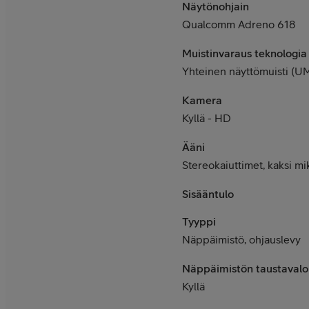
Näytönohjain
Qualcomm Adreno 618
Muistinvaraus teknologia
Yhteinen näyttömuisti (U
Kamera
Kyllä - HD
Ääni
Stereokaiuttimet, kaksi mi
Sisääntulo
Tyyppi
Näppäimistö, ohjauslevy
Näppäimistön taustavalo
Kyllä