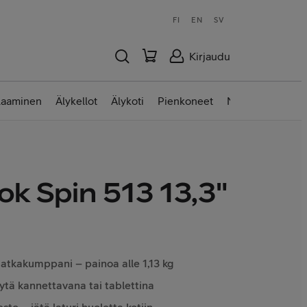
FI
EN
SV
Kirjaudu
laaminen
Älykellot
Älykoti
Pienkoneet
Nettilaitteet
k Spin 513 13,3"
matkakumppani – painoa alle 1,13 kg
ytä kannettavana tai tablettina