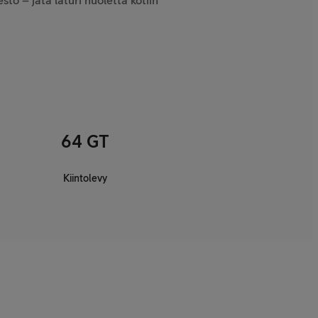
to – jätä laturi huoletta kotiin
64 GT
Kiintolevy