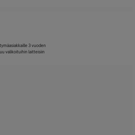
ttymäasiakkaille 3 vuoden
uu valikoituihin laitteisiin