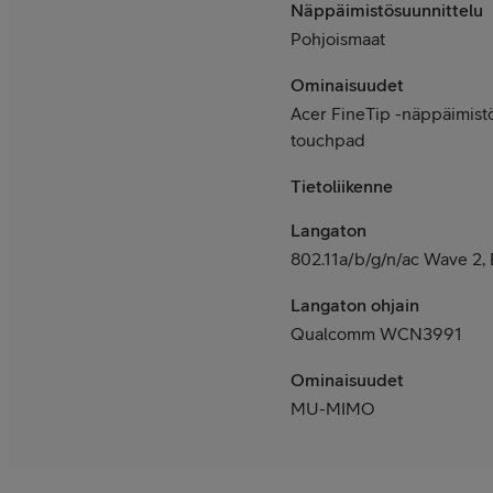
Näppäimistösuunnittelu
Pohjoismaat
Ominaisuudet
Acer FineTip -näppäimistö
touchpad
Tietoliikenne
Langaton
802.11a/b/g/n/ac Wave 2, 
Langaton ohjain
Qualcomm WCN3991
Ominaisuudet
MU-MIMO