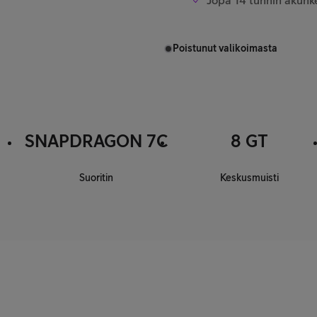
Jopa 14 tunnin akunkes
Poistunut valikoimasta
SNAPDRAGON 7C
8 GT
Suoritin
Keskusmuisti