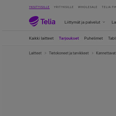
YKSITYISILLE
YRITYKSILLE
WHOLESALE
TELIA F
Liittymät ja palvelut
La
Kaikki laitteet
Tarjoukset
Puhelimet
Tabl
Laitteet
Tietokoneet ja tarvikkeet
Kannettavat