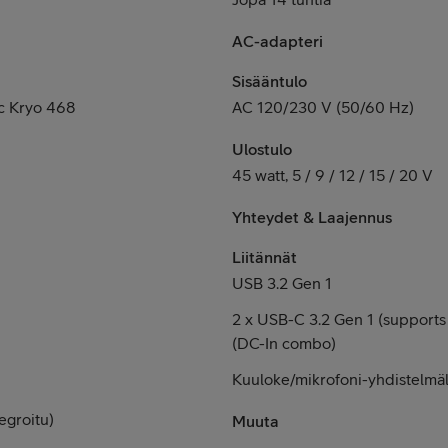
AC-adapteri
Sisääntulo
 Kryo 468
AC 120/230 V (50/60 Hz)
Ulostulo
45 watt, 5 / 9 / 12 / 15 / 20 V
Yhteydet & Laajennus
Liitännät
USB 3.2 Gen 1
2 x USB-C 3.2 Gen 1 (supports
(DC-In combo)
Kuuloke/mikrofoni-yhdistelmäli
egroitu)
Muuta