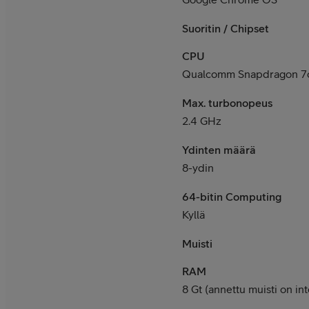
Suoritin / Chipset
CPU
Qualcomm Snapdragon 7c
Max. turbonopeus
2.4 GHz
Ydinten määrä
8-ydin
64-bitin Computing
Kyllä
Muisti
RAM
8 Gt (annettu muisti on int