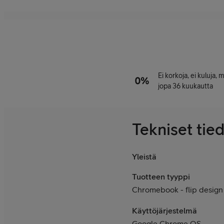
Ei korkoja, ei kuluja,
jopa 36 kuukautta
Tekniset tie
Yleistä
Tuotteen tyyppi
Chromebook - flip design
Käyttöjärjestelmä
Google Chrome OS