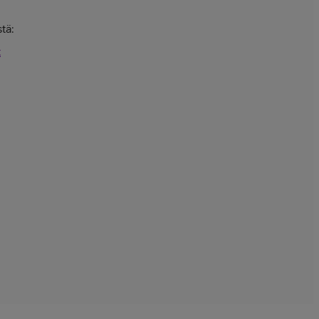
tä:
t