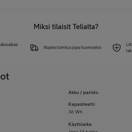
Miksi tilaisit Telialta?
 maksuaikaa
Lii
Nopea toimitus jopa huomiseksi
tak
dot
Akku / paristo
Kapasiteetti
36 Wh
Käyttöaika
Jopa 14 tuntia