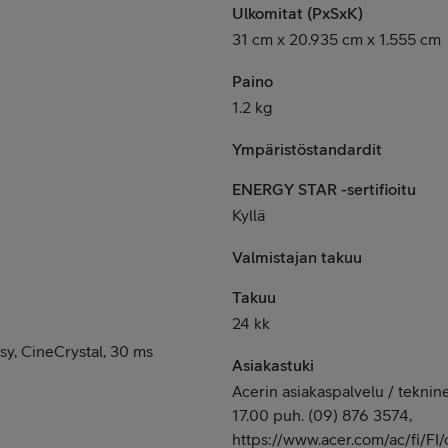
Ulkomitat (PxSxK)
31 cm x 20.935 cm x 1.555 cm
Paino
1.2 kg
Ympäristöstandardit
ENERGY STAR -sertifioitu
Kyllä
Valmistajan takuu
Takuu
24 kk
isy, CineCrystal, 30 ms
Asiakastuki
Acerin asiakaspalvelu / teknin
17.00 puh. (09) 876 3574,
https://www.acer.com/ac/fi/FI